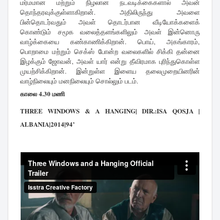
மர்மமான மற்றும் நிழலான நடவடிக்கைகளால் அவன்
தொந்தரவுக்குள்ளாகிறான். அதிலிருந்து அவளை
பின்தொடர்வதும் அவள் தொடர்பான வீடியோக்களைக்
கொண்டும் சமூக வலைத்தளங்களிலும் அவள் இன்னொரு
வாழ்க்கையை கண்காணிக்கிறான். பொய், அகங்காரம்,
பொறாமை மற்றும் செக்ஸ் போன்ற வலைகளில் சிக்கி தன்னை
இழக்கும் ஜோவன், அவள் யார் என்று தீவிரமாக புரிந்துகொள்ள
முயற்சிக்கிறான். இன்றுள்ள இளைய தலைமுறையினரின்
வாழ்நிலையும் மனநிலையும் சொல்லும் படம்.
காலை 4.30 மணி
THREE WINDOWS & A HANGING| DIR.:ISA QOSJA |
ALBANIA|2014|94’