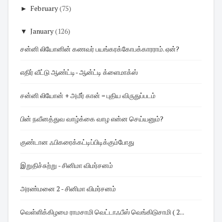
►
February
(75)
▼
January
(126)
சன்னி லியோனின் கணவர் பயங்கரக்கோபக்காரராம். ஏன்?
எதிர் வீட்டு ஆண்ட்டி- ஆன்ட்டி க்ளைமாக்ஸ்
சன்னி லியோன் + அமீர் கான் = புதிய விருதுப்படம்
பின் நவீனத்துவ வாழ்க்கை வாழ என்ன செய்யனும்?
குண்டான ஃபிகரைக்கட்டிப்பிடிக்கும்போது
இறுதிச்சுற்று - சினிமா விமர்சனம்
அரண்மனை 2 - சினிமா விமர்சனம்
வெள்ளிக்கிழமை ராமசாமி வெட்டாஃபீஸ் வெங்கிடுசாமி ( 2...