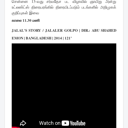
சென்னை 13-வது சர்வதேச பட விழாவில் ஞாயிறு அன்று
உட்லண்ட்ஸ் திரையரங்கில் திரையிடப்படும் படங்களில் அறிமுகக்
குறிப்புகள் இவை
காலை 11.30 மணி
JALAL'S STORY / JALALER GOLPO | DIR.: ABU SHAHED
EMON | BANGLADESH | 2014 | 121’