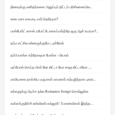
நிலாவுக்கு மனிதர்களை அனுப்பும் திட்டம் பரிசீலனையில...
உலக மகா வாயாடி யார் தெரியுமா?
பாஸ்போர்ட் சைஸ் ஃபோட்டோவைப்பார்த்தே ஒரு ஆள் உயரமா?...
நம்ம கட்சில எல்லாருக்குமே டபுள்ரோல்
நம்பி வாங்க சந்தோஷமா போங்க - மியாவ்
புரப்போஸ் செய்த பிகர் லோ லிட்டா வோ ஹை லிட்டாவோ .....
மாமியாரை தாக்கிய மருமகள் மாமனார் கற்பழித்தாக புகார...
உங்களுக்கு பிடிச்ச நல்ல Romance Songs சொல்லுங்க
கள்ளக்குறிச்சி எஸ்விஎஸ் கல்லூரி'-3 மாணவிகள் இறந்த ...