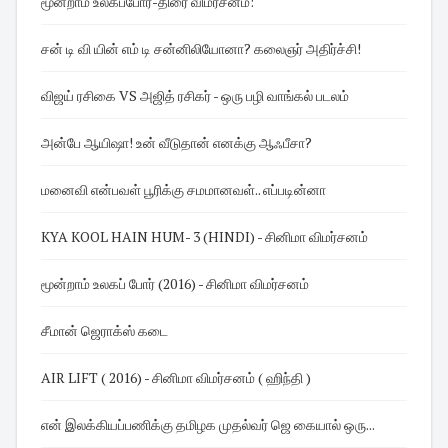
மூன்றாம் உலகப்போர்-திரை விமர்சனம்:
சன் டி வி யின் எம் டி சன்னிலியோனா? கலைஞர் அதிர்ச்சி!
விஜய் ரசிகை VS அஜித் ரசிகர் - ஒரு பழி வாங்கல் படலம்
அன்பே ஆயிஷா! உன் வீடுதான் எனக்கு ஆஃபீசா?
மனைவி என்பவள் பூரிக்கு சமமானவள்.. எப்படின்னா
KYA KOOL HAIN HUM- 3 (HINDI) - சினிமா விமர்சனம்
மூன்றாம் உலகப் போர் (2016) - சினிமா விமர்சனம்
சீமான் ஜெராக்ஸ் கடை
AIR LIFT ( 2016) - சினிமா விமர்சனம் ( ஹிந்தி )
என் இலக்கியப்பணிக்கு தமிழக முதல்வர் ஜெ கையால் ஒரு...