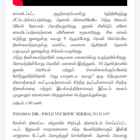
கைவிடப்பட்ட குழந்தையொன்று ஆற்றிலிருந்து
மீட்டெடுக்கப்படுகிறது. ஆனால் விரைவிலேயே அந்த கிராமம்
பிளேக் நோயால் அவதியுறுகிறது. ஜலால் மீண்டும் ஏனோ
கைவிடப்படுவதற்கான பரிசீலனை உருவாகிறது. சில காலம்
கழித்து ஜலாலுக்கு வயது 9 ஆகும்போது அவன் மிகப்பெரிய
நிலச்சுவாந்தாருக்கு வளர்ப்பு மகனாக ஆகிறான். ஆனால்
மறுபடியும் ஜலாலுக்கு சிக்கல் வருகிறது.
அந்த நிலச்சுவாந்தாரின் மலடியான மனைவிக்கு கருத்தரிக்கிறது.
பிரசவத்தின்போது அவரின் மனைவி இறந்துவிட 10 ஆண்டுகளில்
ஜலால் அரசியல் மற்றும் கொள்ளைக்கும்பலோடு
சேர்ந்துவிடுகிறான். அது யாருடைய தவறு? ஒரு அற்புதமான
கிராமத்தைக் காட்டியதற்காகவும் சிறந்த நடிப்புக்காகவும் சிறந்த
திரைக்கதை மற்றும் இயக்கத்திற்காகவும் இப்படம் உலகம்
முழுவதும் ஏராளமான விருதுகளை பெற்றுவந்துள்ளது.
மதியம் 1.00 மணி
PANAMA/ DIR.: PAVLE VUCKOVIC SERBIA| 2015| 105’
கேன்ஸ் திரைப்பட விழாவில் சிறப்புத் திரையிடல் செய்யப்பட்ட
படம். ஜோவன் சாதாரணமாக எந்த வேண்டுகோளும் இன்றி
மாஜாவை டேட்டிங் அழைத்துச் செல்கிறான். ஆனால் அவளது