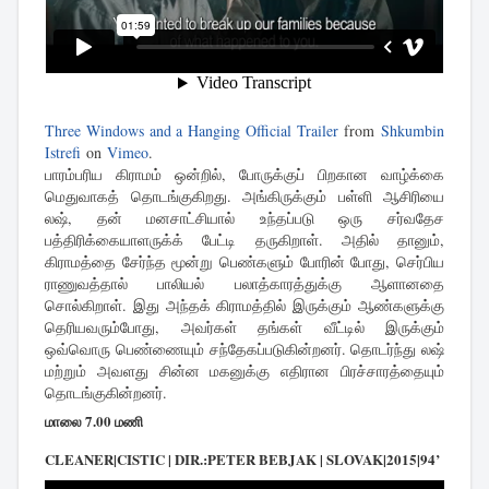
Three Windows and a Hanging Official Trailer
from
Shkumbin
Istrefi
on
Vimeo
.
பாரம்பரிய கிராமம் ஒன்றில், போருக்குப் பிறகான வாழ்க்கை
மெதுவாகத் தொடங்குகிறது. அங்கிருக்கும் பள்ளி ஆசிரியை
லஷ், தன் மனசாட்சியால் உந்தப்படு ஒரு சர்வதேச
பத்திரிக்கையாளருக்க் பேட்டி தருகிறாள். அதில் தானும்,
கிராமத்தை சேர்ந்த மூன்று பெண்களும் போரின் போது, செர்பிய
ராணுவத்தால் பாலியல் பலாத்காரத்துக்கு ஆளானதை
சொல்கிறாள். இது அந்தக் கிராமத்தில் இருக்கும் ஆண்களுக்கு
தெரியவரும்போது, அவர்கள் தங்கள் வீட்டில் இருக்கும்
ஒவ்வொரு பெண்ணையும் சந்தேகப்படுகின்றனர். தொடர்ந்து லஷ்
மற்றும் அவளது சின்ன மகனுக்கு எதிரான பிரச்சாரத்தையும்
தொடங்குகின்றனர்.
மாலை 7.00 மணி
CLEANER|CISTIC | DIR.:PETER BEBJAK | SLOVAK|2015|94’