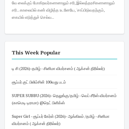
வே லைக்குப் போகிறவர்களானாலும் சரி, இல்லத்தரசிகளானாலும்
சரி... காலையில் கண் விழித்த உடனேயே, 'சாப்பிடுவதற்கும்,
கையில் எடுத்துச் செல்வ...
This Week Popular
டி சி (2026)-தமிழ் - சினிமா விமர்சனம் ( ஆக்சன் திரில்லர்)
சூப்பர் குட் பிலிம்சின் 100வது படம்
SUPER SUBBU (2026)- தெலுங்கு/தமிழ் - வெப் சீரிஸ் விமர்சனம்
(காமெடி டிராமா) @நெட் பிளிக்ஸ்
Super Girl - சூப்பர் கேர்ள் (2026)- ஆங்கிலம் /தமிழ் - சினிமா
விமர்சனம் ( ஆக்சன் திரில்லர்)