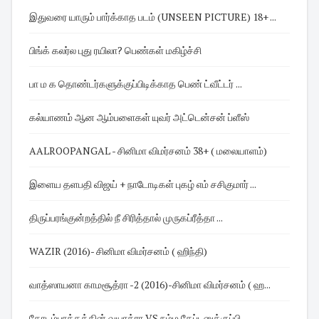
இதுவரை யாரும் பார்க்காத படம் (UNSEEN PICTURE) 18+ ...
பிங்க் கலர்ல புது ரயிலா? பெண்கள் மகிழ்ச்சி
பா ம க தொண்டர்களுக்குப்பிடிக்காத பெண் ட்வீட்டர் ...
கல்யாணம் ஆன ஆம்பளைகள் யுவர் அட்டென்சன் ப்ளீஸ்
AALROOPANGAL - சினிமா விமர்சனம் 38+ ( மலையாளம்)
இளைய தளபதி விஜய் + நாடோடிகள் புகழ் எம் சசிகுமார் ...
திருப்பரங்குன்றத்தில் நீ சிரித்தால் முருகப்ரீத்தா ...
WAZIR (2016)- சினிமா விமர்சனம் ( ஹிந்தி)
வாத்ஸாயனா காமசூத்ரா -2 (2016)-சினிமா விமர்சனம் ( ஹ...
கோடம்பாக்கத்தின் வயாக்ரா VS நம்ம கேப்டனுக்குப்பி...