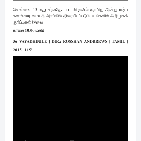
சென்னை 13-வது சர்வதேச பட விழாவில் ஞாயிறு அன்று ரஷ்ய
கலாச்சார மையத் அரங்கில் திரையிடப்படும் படங்களில் அறிமுகக்
குறிப்புகள் இவை
காலை 10.00 மணி
36 VAYADHINILE | DIR.: ROSSHAN ANDRREWS | TAMIL |
2015 | 115'