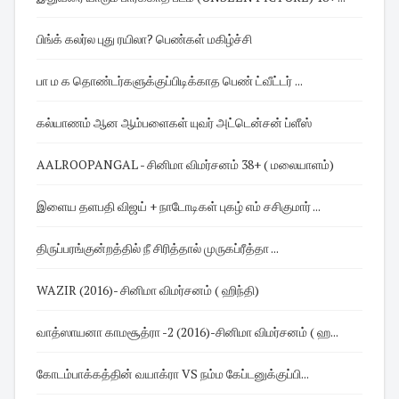
பிங்க் கலர்ல புது ரயிலா? பெண்கள் மகிழ்ச்சி
பா ம க தொண்டர்களுக்குப்பிடிக்காத பெண் ட்வீட்டர் ...
கல்யாணம் ஆன ஆம்பளைகள் யுவர் அட்டென்சன் ப்ளீஸ்
AALROOPANGAL - சினிமா விமர்சனம் 38+ ( மலையாளம்)
இளைய தளபதி விஜய் + நாடோடிகள் புகழ் எம் சசிகுமார் ...
திருப்பரங்குன்றத்தில் நீ சிரித்தால் முருகப்ரீத்தா ...
WAZIR (2016)- சினிமா விமர்சனம் ( ஹிந்தி)
வாத்ஸாயனா காமசூத்ரா -2 (2016)-சினிமா விமர்சனம் ( ஹ...
கோடம்பாக்கத்தின் வயாக்ரா VS நம்ம கேப்டனுக்குப்பி...