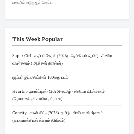
கையில் எடுத்துச் செல்வ...
This Week Popular
Super Girl - சூப்பர் கேர்ள் (2026)- ஆங்கிலம் /தமிழ் - சினிமா
விமர்சனம் ( ஆக்சன் திரில்லர்)
சூப்பர் குட் பிலிம்சின் 100வது படம்
Heartin- ,ஹார்ட்டின்-(2026)-தமிழ் - சினிமா விமர்சனம்
(ரொமாண்டிக் காமெடி ட்ராமா)
Concity - கான் சிட்டி(2026)-தமிழ் - சினிமா விமர்சனம்
(பைனான்சியல் க்ரைம் திரில்லர்)