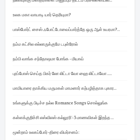
உலக மகா வாயாடி யார் தெரியுமா?
பாஸ்போர்ட் சைஸ் ஃபோட்டோவைப்பார்த்தே ஒரு ஆள் உயரமா?...
நம்ம கட்சில எல்லாருக்குமே டபுள்ரோல்
நம்பி வாங்க சந்தோஷமா போங்க - மியாவ்
புரப்போஸ் செய்த பிகர் லோ லிட்டா வோ ஹை லிட்டாவோ .....
மாமியாரை தாக்கிய மருமகள் மாமனார் கற்பழித்தாக புகார...
உங்களுக்கு பிடிச்ச நல்ல Romance Songs சொல்லுங்க
கள்ளக்குறிச்சி எஸ்விஎஸ் கல்லூரி'-3 மாணவிகள் இறந்த ...
மூன்றாம் உலகப்போர்-திரை விமர்சனம்: