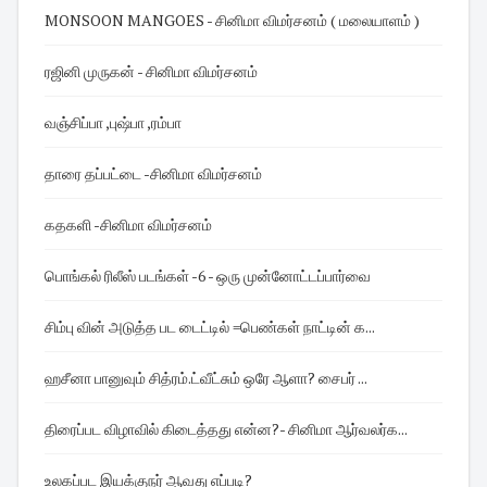
MONSOON MANGOES - சினிமா விமர்சனம் ( மலையாளம் )
ரஜினி முருகன் - சினிமா விமர்சனம்
வஞ்சிப்பா ,புஷ்பா ,ரம்பா
தாரை தப்பட்டை -சினிமா விமர்சனம்
கதகளி -சினிமா விமர்சனம்
பொங்கல் ரிலீஸ் படங்கள் -6 - ஒரு முன்னோட்டப்பார்வை
சிம்பு வின் அடுத்த பட டைட்டில் =பெண்கள் நாட்டின் க...
ஹசீனா பானுவும் சித்ரம்.ட்வீட்சும் ஒரே ஆளா? சைபர் ...
திரைப்பட விழாவில் கிடைத்தது என்ன?- சினிமா ஆர்வலர்க...
உலகப்பட இயக்குநர் ஆவது எப்படி?