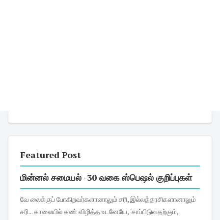
Featured Post
மின்னல் சமையல் -30 வகை ஸ்பெஷல் குறிப்புகள்
வே லைக்குப் போகிறவர்களானாலும் சரி, இல்லத்தரசிகளானாலும்
சரி... காலையில் கண் விழித்த உடனேயே, 'சாப்பிடுவதற்கும்,