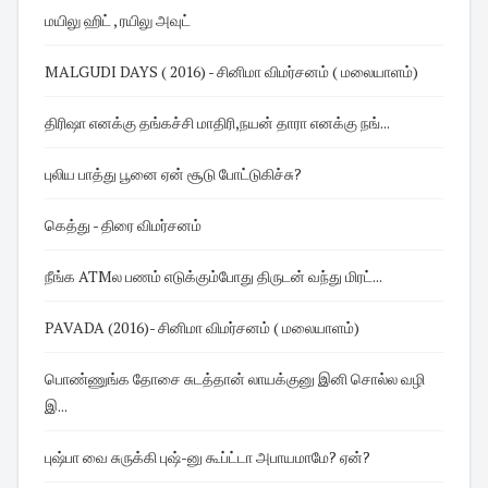
மயிலு ஹிட் , ரயிலு அவுட்
MALGUDI DAYS ( 2016) - சினிமா விமர்சனம் ( மலையாளம்)
திரிஷா எனக்கு தங்கச்சி மாதிரி,நயன் தாரா எனக்கு நங்...
புலிய பாத்து பூனை ஏன் சூடு போட்டுகிச்சு?
கெத்து - திரை விமர்சனம்
நீங்க ATMல பணம் எடுக்கும்போது திருடன் வந்து மிரட்...
PAVADA (2016)- சினிமா விமர்சனம் ( மலையாளம்)
பொண்ணுங்க தோசை சுடத்தான் லாயக்குனு இனி சொல்ல வழி
இ...
புஷ்பா வை சுருக்கி புஷ்-னு கூப்ட்டா அபாயமாமே? ஏன்?