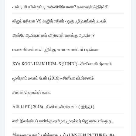
சன் டி வி யின் எம் டி சன்னிலியோனா? கலைஞர் அதிர்ச்சி!
விஜய் ரசிகை VS அஜித் ரசிகர் - ஒரு பழி வாங்கல் படலம்
அன்பே ஆயிஷா! உன் வீடுதான் எனக்கு ஆஃபீசா?
மனைவி என்பவள் பூரிக்கு சமமானவள்.. எப்படின்னா
KYA KOOL HAIN HUM- 3 (HINDI) - சினிமா விமர்சனம்
மூன்றாம் உலகப் போர் (2016) - சினிமா விமர்சனம்
சீமான் ஜெராக்ஸ் கடை
AIR LIFT ( 2016) - சினிமா விமர்சனம் ( ஹிந்தி )
என் இலக்கியப்பணிக்கு தமிழக முதல்வர் ஜெ கையால் ஒரு...
இதுவரை யாரும் பார்க்காத படம் (UNSEEN PICTURE) 18+ ...