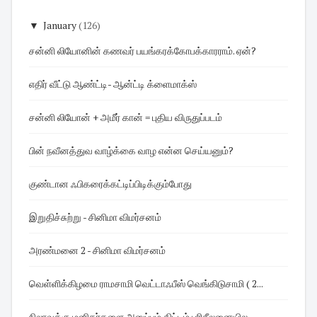
▼
January
(126)
சன்னி லியோனின் கணவர் பயங்கரக்கோபக்காரராம். ஏன்?
எதிர் வீட்டு ஆண்ட்டி- ஆன்ட்டி க்ளைமாக்ஸ்
சன்னி லியோன் + அமீர் கான் = புதிய விருதுப்படம்
பின் நவீனத்துவ வாழ்க்கை வாழ என்ன செய்யனும்?
குண்டான ஃபிகரைக்கட்டிப்பிடிக்கும்போது
இறுதிச்சுற்று - சினிமா விமர்சனம்
அரண்மனை 2 - சினிமா விமர்சனம்
வெள்ளிக்கிழமை ராமசாமி வெட்டாஃபீஸ் வெங்கிடுசாமி ( 2...
நிலாவுக்கு மனிதர்களை அனுப்பும் திட்டம் பரிசீலனையில...