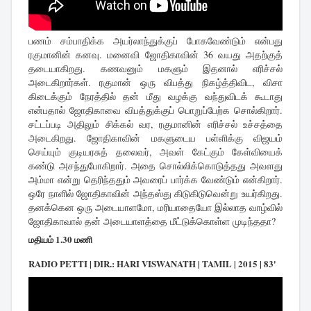
பணம் சம்பாதிக்க அயர்லாந்துக்குப் போகவேண்டும் என்பது
ரகுமானின் கனவு. மனைவி ஜோதிகாவின் 36 வயது அதற்குத்
தடையாகிறது. கணவனும் மகளும் இதனால் எரிச்சல்
அடைகிறார்கள். ரகுமான் ஒரு விபத்து நிகழ்த்திவிட, விசா
கிடைக்கும் நேரத்தில் தன் மீது வழக்கு வந்துவிடக் கூடாது
என்பதால் ஜோதிகாவை விபத்துக்குப் பொறுப்பேற்க சொல்கிறார்.
சட்டப்படி அதிலும் சிக்கல் வர, ரகுமானின் எரிச்சல் உச்சத்தை
அடைகிறது. ஜோதிகாவின் மகளுடைய பள்ளிக்கு விஜயம்
செய்யும் குடியரசுத் தலைவர், அவள் கேட்கும் கேள்வியைக்
கண்டு அசந்துபோகிறார். அதை சொல்லிக்கொடுத்தது அவளது
அம்மா என்று தெரிந்ததும் அவரைப் பார்க்க வேண்டும் என்கிறார்.
ஒரே நாளில் ஜோதிகாவின் அந்தஸ்து கிடுகிடுவென்று உயர்கிறது.
தனக்கென ஒரு அடையாளமோ, மரியாதையோ இல்லாத வாழ்வில்
ஜோதிகாவால் தன் அடையாளத்தை மீட்டுக்கொள்ள முடிந்ததா?
மதியம் 1.30 மணி
RADIO PETTI | DIR.: HARI VISWANATH | TAMIL | 2015 | 83'