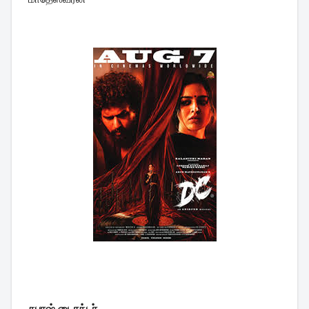
சபாஷ் டைரக்டர்