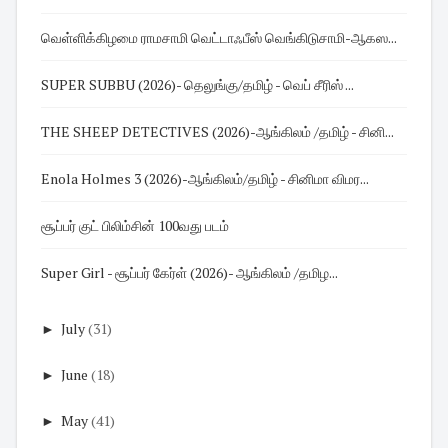
வெள்ளிக்கிழமை ராமசாமி வெட்டாஃபீஸ் வெங்கிடுசாமி-ஆகஸ...
SUPER SUBBU (2026)- தெலுங்கு/தமிழ் - வெப் சீரிஸ் ...
THE SHEEP DETECTIVES (2026)-ஆங்கிலம் /தமிழ் - சினி...
Enola Holmes 3 (2026)-ஆங்கிலம்/தமிழ் - சினிமா விமர...
சூப்பர் குட் பிலிம்சின் 100வது படம்
Super Girl - சூப்பர் கேர்ள் (2026)- ஆங்கிலம் /தமிழ...
►
July
(31)
►
June
(18)
►
May
(41)