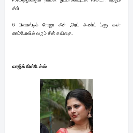
சீன்
6 பிளாஸ்டிக் ரோஜா சீன் ,ரெட் அண்ட் ப்ளூ கலர்
காம்போவில் வரும் சீன் கவிதை.
லாஜிக் மிஸ்டேக்ஸ்