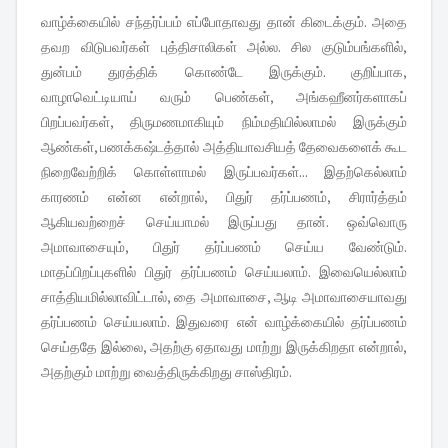
வாழ்க்கையில் சந்தர்ப்பம் எப்போதாவது தான் கிடைக்கும். அதை
தவற விடுபவர்கள் புத்திசாலிகள் அல்ல. சில குடும்பங்களில்,
துன்பம் துரத்திக் கொண்டே இருக்கும். குறிப்பாக,
வாழாவெட்டியாய் வரும் பெண்கள், அங்கஹீனர்களாகப்
பிறப்பவர்கள், திருமணமாகியும் நிம்மதியில்லாமல் இருக்கும்
ஆண்கள், பணக்கஷ்டத்தால் அத்தியாவசியத் தேவைகளைக் கூட
நிறைவேற்றிக் கொள்ளாமல் இருப்பவர்கள்... இதற்கெல்லாம்
காரணம் என்ன என்றால், பிதுர் தர்ப்பணம், சிரார்த்தம்
ஆகியவற்றைச் செய்யாமல் இருப்பது தான். ஒவ்வொரு
அமாவாசையும், பிதுர் தர்ப்பணம் செய்ய வேண்டும்.
மாதப்பிறப்புகளில் பிதுர் தர்ப்பணம் செய்யலாம். இவையெல்லாம்
சாத்தியமில்லாவிட்டால், தை அமாவாசை, ஆடி அமாவாசையாவது
தர்ப்பணம் செய்யலாம். இதுவரை என் வாழ்க்கையில் தர்ப்பணம்
செய்ததே இல்லை, அதற்கு ஏதாவது மாற்று இருக்கிறதா என்றால்,
அதற்கும் மாற்று வைத்திருக்கிறது சாஸ்திரம்.