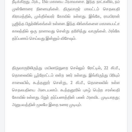
நீடிக்கிறது. அக்., 15ல் மகாளய அமாவாசை. இந்த நாட்களில், நம்
முன்னோரை நினையுங்கள். திருவாரூர் மாவட்டம் செதலபதி
கிராமத்தில், முக்தீஸ்வரர் கோவில் உள்ளது. இங்கே, ராமபிரான்
பூஜித்த பிதுர்லிங்கங்கள் உள்ளன. இந்த லிங்கங்களை மகாளயபட்ச
காலத்தில் ஒரு நாளாவது சென்று தரிசித்து வாருங்கள். அங்கே
தர்ப்பணம் செய்வது இன்னும் விசேஷம்.
திருவாரூரிலிருந்து மயிலாடுதுறை செல்லும் ரோட்டில், 22 கி.மீ.,
தொலைவில் பூந்தோட்டம் என்ற ஊர் உள்ளது. இங்கிருந்து பிரியும்
சாலையில், கூத்தனூர் சென்று, 2 கி.மீ., தொலைவில் உள்ள
செதலபதியை அடையலாம். கூத்தனூரில் புகழ் பெற்ற சரஸ்வதி
கோவில் உள்ளது. பிதுர் தர்ப்பணத்தின் பலன் அளவிட முடியாதது;
அனுபவத்தின் மூலமே இதை உணர முடியும்.