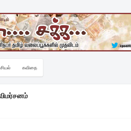
சியல்
கவிதை
விமர்சனம்