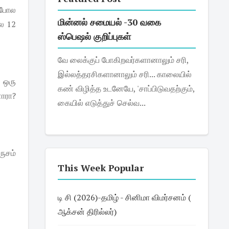
் போல
மின்னல் சமையல் -30 வகை
ை 12
ஸ்பெஷல் குறிப்புகள்
வே லைக்குப் போகிறவர்களானாலும் சரி,
இல்லத்தரசிகளானாலும் சரி... காலையில்
 ஒரு
கண் விழித்த உடனேயே, 'சாப்பிடுவதற்கும்,
ாரா?
கையில் எடுத்துச் செல்வ...
ருசம்
This Week Popular
டி சி (2026)-தமிழ் - சினிமா விமர்சனம் (
ஆக்சன் திரில்லர்)