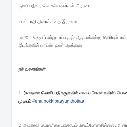
ஒளிப்பதிவு , லொக்கேஷன்கள் அருமை
பின் பாதி திரைக்கதை இழுவை
ஹீரோ ஜெயிப்பார்னு எப்படியும் ஆடியன்சுக்கு தெரியும் 
இடங்களில் வாய்ஸ் ஓவர் படுத்துது
நச் வசனங்கள்
1
(காதலை வெளிப்படுத்துவதில்,காதல் கொள்வதில்) பொண்
முடியும்
#
enainokkipaayumthottaa
2 அழகான பொண்ணு யாரையும் தேடிப்போனதில்லை , ஆனா 