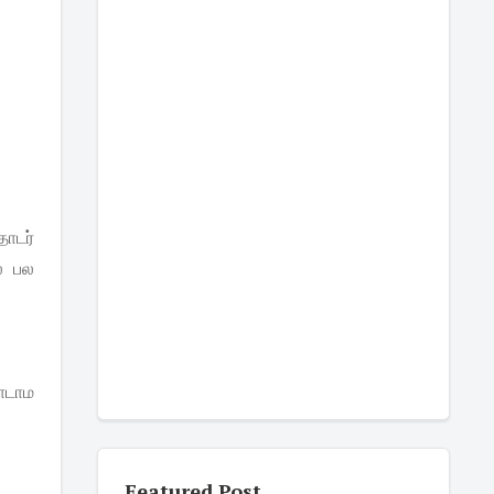
தொடர்
ல பல
ோடாம
Featured Post