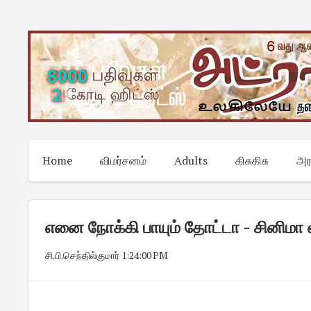
Skip
to
content
Home
விமர்சனம்
Adults
கிசுகிசு
அர
எனை நோக்கி பாயும் தோட்டா - சினிமா 
சி.பி.செந்தில்குமார்
·
1:24:00 PM
·