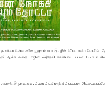
அந்த ஏரியா பின்னணில குமுதம் வார இதழில் ப்ரியா என்ற பெயரில் 
ஹிட் ஆச்சு அதை ரஜினி ஸ்ரீதேவி காம்போல படமா 1978 ல சி
் பண்ணி இருக்காங்க , ஆனா அட்லீ மாதிரி அப்பட்டமா ஆட்டையைப்ப