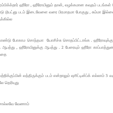
்பிக்க்றார் ஹீரோ , ஹீரோயினும் தான், வழக்கமான கவுதம் படங்கள
ைடு டூயட்னு படம் இடைவேளை வரை பிரமாதமா போகுது , சும்மா இல்ல
ுக்கில்ல
ண்டு போகாம சொந்தமா யோசிச்சு சொதப்பிட்டாங்க . ஹீரோவுக்கு
பத்து , ஹீரோயினுக்கு ஆபத்து . 2 பேரையும் ஹீரோ காப்பாத்துன
்கதை
்குப்பின் வந்திருக்கும் படம் என்றாலும் ஷூட்டின்ப்க் எல்லாம் 3 வ
ே தெரியுது
 சொல்லவே வேணாம்