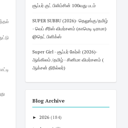
சூப்பர் குட் பிலிம்சின் 100வது படம்
SUPER SUBBU (2026)- தெலுங்கு/தமிழ்
ந்தல்
- வெப் சீரிஸ் விமர்சனம் (காமெடி டிராமா)
@நெட் பிளிக்ஸ்
ுட்டு
Super Girl - சூப்பர் கேர்ள் (2026)-
ஆங்கிலம் /தமிழ் - சினிமா விமர்சனம் (
ஆக்சன் திரில்லர்)
ாட்டி
ுது
Blog Archive
►
2026
(184)