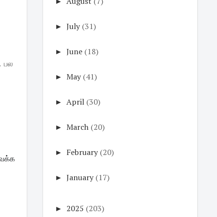
►
August
(7)
►
July
(31)
►
June
(18)
ை. பல
►
May
(41)
►
April
(30)
►
March
(20)
►
February
(20)
ைக்க
►
January
(17)
►
2025
(203)