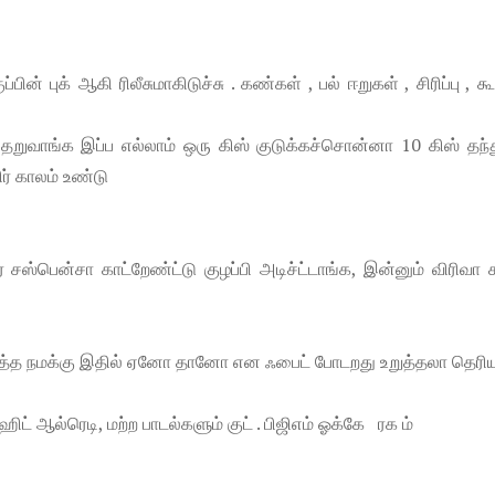
் புக் ஆகி ரிலீசுமாகிடுச்சு . கண்கள் , பல் ஈறுகள் , சிரிப்பு , கூ
தறுவாங்க இப்ப எல்லாம் ஒரு கிஸ் குடுக்கச்சொன்னா 10 கிஸ் தந்த
ர் காலம் உண்டு
்பென்சா காட்றேண்ட்டு குழப்பி அடிச்ட்டாங்க, இன்னும் விரிவா க
ர்த்த நமக்கு இதில் ஏனோ தானோ என ஃபைட் போடறது உறுத்தலா தெரிய
ட் ஆல்ரெடி, மற்ற பாடல்களும் குட் . பிஜிஎம் ஓக்கே ரக ம்