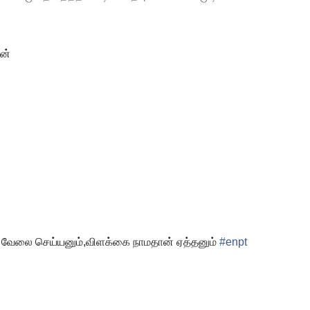
ேன்
ங்கி வேலை செய்யனும்,விளக்கை நாமதான் ஏத்தனும்
#
enpt