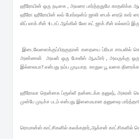
ஹீரோயின் ஒரு நடிகை , அவரை பார்த்ததுமே காதலிக்க ஆரம
ஹீரோ ஹீரோயின் லவ் போர்ஷன்ம் ஜாலி பைக் ரைடு கார் ர
லிப் லாக் சீன் 4 டாப் ஆங்கிள் லோ கட் ஜாக் சீன் எல்லாம் இர
இடைவேளைக்குப்பிறகுதான் கதையை ப்ரியா சாயலில் கொ
அண்ணன் அவன் ஒரு போலீஸ் ஆஃபீசர் , அவருக்கு ஒரு ஆ
இல்லையா? என்பது நம்ப முடியாத காதுல பூ வகை திரைக
ஹீரோவா தென்னக ப்ரூஸ்லீ தன்னடக்க தனுஷ், அசுரன் வெற்றிக
முன்பே முடிச்ச படம் என்பது இளமையான தனுஷை பார்த்தால
ரொமான்ஸ் காட்சிகளில் கலக்கறார்,ஆக்சன் காட்சிகளில்