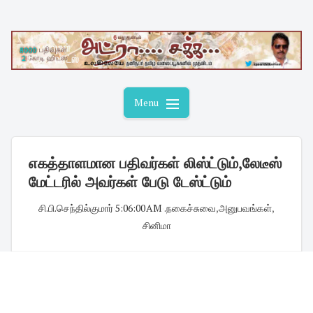
Skip
to
content
Menu
எகத்தாளமான பதிவர்கள் லிஸ்ட்டும்,லேடீஸ்
மேட்டரில் அவர்கள் பேடு டேஸ்ட்டும்
சி.பி.செந்தில்குமார்
·
5:06:00 AM
·
.நகைச்சுவை
,
அனுபவங்கள்
,
சினிமா