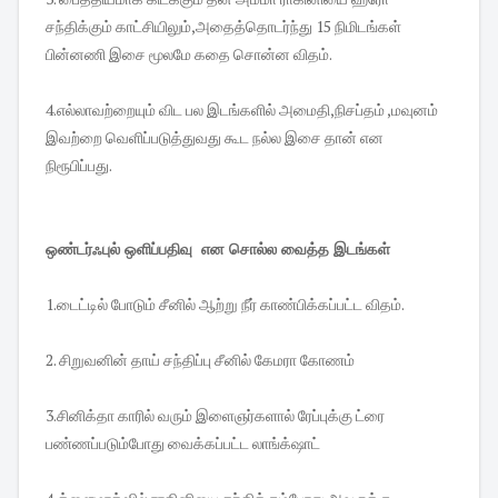
சந்திக்கும் காட்சியிலும்,அதைத்தொடர்ந்து 15 நிமிடங்கள்
பின்னணி இசை மூலமே கதை சொன்ன விதம்.
4.எல்லாவற்றையும் விட பல இடங்களில் அமைதி,நிசப்தம் ,மவுனம்
இவற்றை வெளிப்படுத்துவது கூட நல்ல இசை தான் என
நிரூபிப்பது.
ஒண்டர்ஃபுல் ஒளிப்பதிவு என சொல்ல வைத்த இடங்கள்
1.டைட்டில் போடும் சீனில் ஆற்று நீர் காண்பிக்கப்பட்ட விதம்.
2. சிறுவனின் தாய் சந்திப்பு சீனில் கேமரா கோணம்
3.சினிக்தா காரில் வரும் இளைஞர்களால் ரேப்புக்கு ட்ரை
பண்ணப்படும்போது வைக்கப்பட்ட லாங்க்‌ஷாட்