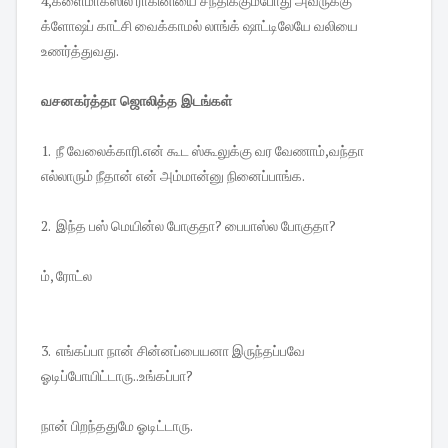
4,க்ளைமாக்ஸில் ராகினியை சந்திக்கும்போது அவருக்கு
க்ளோஷப் காட்சி வைக்காமல் லாங்க் ஷாட்டிலேயே வலியை
உணர்த்துவது.
வசனகர்த்தா ஜொலித்த இடங்கள்
1. நீ வேலைக்காரி.என் கூட ஸ்கூலுக்கு வர வேணாம்,வந்தா
எல்லாரும் நீதான் என் அம்மான்னு நினைப்பாங்க.
2. இந்த பஸ் மெயின்ல போகுதா? பைபாஸ்ல போகுதா?
ம், ரோட்ல
3. எங்கப்பா நான் சின்னப்பையனா இருந்தப்பவே
ஓடிப்போயிட்டாரு..உங்கப்பா?
நான் பிறந்ததுமே ஓடிட்டாரு.