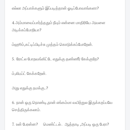
எல்லா அப்பாக்களும் இப்படித்தான் ஓடிப்போவாங்களா?
4. அம்மாவைப்பார்த்ததும் நீயும் என்னை மாதிரியே அவளை
அடிக்கப்போறியா?
ம்ஹூம்,கட்டிப்பிடிச்சு முத்தம் கொடுக்கப்போறேன்.
5. ரோட்ல போறவங்கிட்டே எதுக்கு தண்ணீர் கேக்குறே?
ம்,லிஃப்ட் கேக்கறேன்.
அது எதுக்கு நமக்கு..?
6. நான் ஒரு நொண்டி,நான் எங்கம்மா வயிற்றுல இருக்கறப்பவே
செத்திருக்கலாம்.
7. உன் பேரன்ன? மெண்ட்டல் . ஆத்தாடி ,அப்படி ஒரு பேரா?