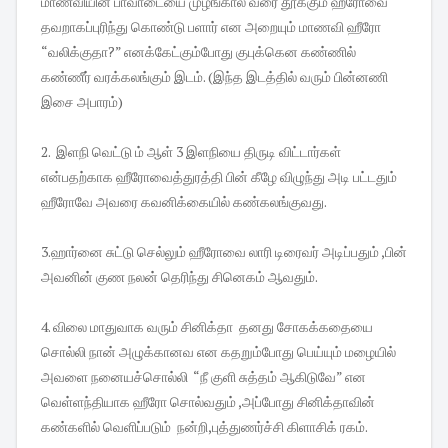
மாணவியின் பாவாடையை முழங்கால் வரை தூக்கும் ஹீரோவை
தவறாகப்புரிந்து கொண்டு பளார் என அறையும் மாணவி ஹீரோ
“வலிக்குதா?” எனக்கேட்கும்போது குபுக்கென கண்ணில்
கண்ணீர் வரக்கலங்கும் இடம். (இந்த இடத்தில் வரும் பின்னணி
இசை அபாரம்)
2. இளநி வெட்டு ம் ஆள் 3 இளநியை திருடி விட்டார்கள்
என்பதற்காக ஹீரோவைத்துரத்தி பின் கீழே விழுந்து அடி பட்டதும்
ஹீரோவே அவரை கவனிக்கையில் கண்கலங்குவது.
3.ஹார்னை சுட்டு செல்லும் ஹீரோவை லாரி டிரைவர் அடிப்பதும் ,பின்
அவனின் குண நலன் தெரிந்து சினெகம் ஆவதும்.
4. விலை மாதுவாக வரும் சினிக்தா தனது சோகக்கதையை
சொல்லி நான் அழுக்கானவ என கதறும்போது பெய்யும் மழையில்
அவளை நனையச்சொல்லி “நீ குளி சுத்தம் ஆகிடுவே” என
வெள்ளந்தியாக ஹீரோ சொல்வதும் ,அப்போது சினிக்தாவின்
கண்களில் வெளிப்படும் நன்றி,புத்துணர்ச்சி கிளாசிக் ரகம்.