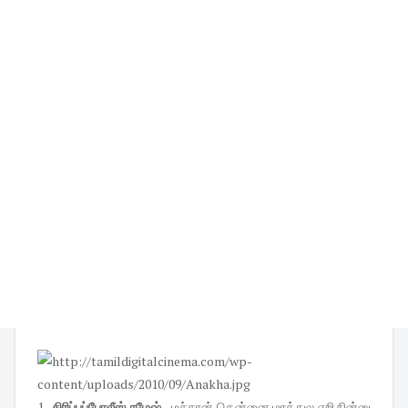
1.
சிரிப்புப்போலீஸ் ரமேஷ்
- மச்சான்,தென்னை மரத்துல ஏறி நின்னு