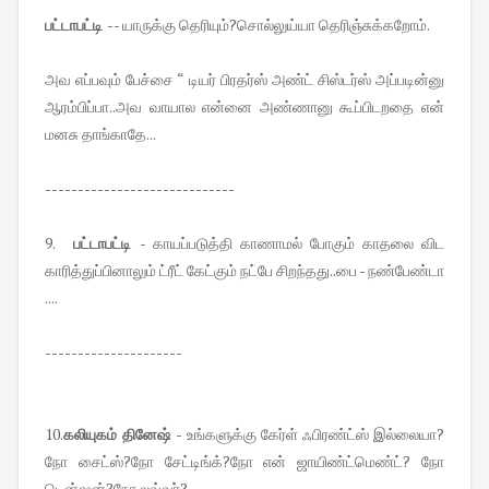
பட்டாபட்டி
-- யாருக்கு தெரியும்?சொல்லுய்யா தெரிஞ்சுக்கறோம்.
அவ எப்பவும் பேச்சை “ டியர் பிரதர்ஸ் அண்ட் சிஸ்டர்ஸ் அப்படின்னு
ஆரம்பிப்பா..அவ வாயால என்னை அண்ணானு கூப்பிடறதை என்
மனசு தாங்காதே...
-----------------------------
9.
பட்டாபட்டி
- காயப்படுத்தி காணாமல் போகும் காதலை விட
காரித்துப்பினாலும் ட்ரீட் கேட்கும் நட்பே சிறந்தது..பை - நண்பேண்டா
....
---------------------
10.
கலியுகம் தினேஷ்
- உங்களுக்கு கேர்ள் ஃபிரண்ட்ஸ் இல்லையா?
நோ சைட்ஸ்?நோ சேட்டிங்க்?நோ என் ஜாயிண்ட்மெண்ட்? நோ
டென்ஷன்?நோ லவ்வர்?