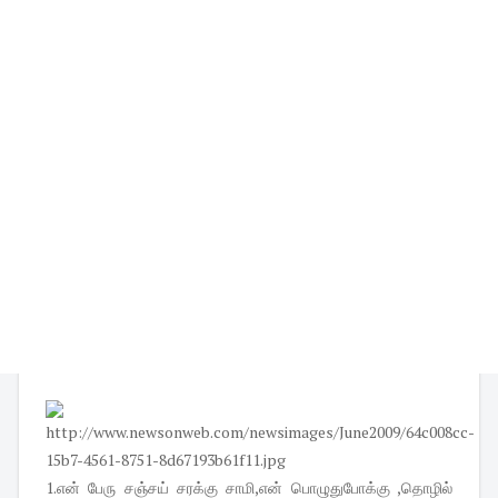
1.என் பேரு சஞ்சய் சரக்கு சாமி,என் பொழுதுபோக்கு ,தொழில்