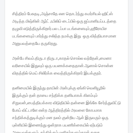
சித்திரம் பேசுதடி,அஞ்சாதே என தொடர்ந்து கமர்சியல் ஹிட்ஸ்
அடித்த மிஷ்கின் ஆர்ட் ஃபிலிம் டைப்பில் ஒரு ஜப்பானியப்படத்தை
தழுவி எடுத்திருக்கிறார்.பல டப்பா படங்களையும்,ஹீரோயிச
படங்களையும் பார்த்து சலித்த நமக்கு இது ஒரு வித்தியாசமான
அனுபவத்தையே தருகிறது.
அன்பே சிவம்.திருடா திருடா,காதல் சொல்ல வந்தேன்,மைனா
வரிசையில் இதுவும் ஒரு பயணக்கதைதான்.ஆனால் சொன்ன
விதத்தில் மெய் சிலிர்க்க வைத்திருக்கிறார் இயக்குநர்.
தனிமையில் இருந்து தாயின் அன்புக்கு ஏங்கி வெளியூரில்
இருக்கும் தன் தாயை சந்திக்க தனியாகக் கிளம்பும்
சிறுவன்,பைத்தியக்கார விடுதியில் தன்னை இங்கே சேர்த்துவிட்டு
போய் விட்டாளே என்ற ஆத்திரத்தில் அவளை கோபமாக
சந்திக்கத்துடிக்கும் மன நலம் குன்றிய ஆள் இருவரும் ஒரு
புள்ளியில் இணைந்து ஒன்றாக பயணிக்கையில் ஏற்படும்
அனுபவங்களும் ,சந்திக்கும் மனிதர்களும்தான் கதை.