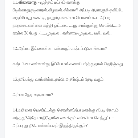
11.
விலைமாது
- முத்தம் மட்டும் எனக்கு
பிடிக்காதுகுடிகாரன்,கிழவன்,சீக்காளி அப்படி ஆளாளுக்குகிட்டே
வரும்போது எனக்கு நாறும்,எங்கம்மா பொணம் கூட அப்படி
நாறலை.. என்னை சுத்தி ஒட்டடை ...புது சரக்குன்னு சொல்லி..... 3
நாள்ல 36 பேரு /...... முடியல ...என்னால முடியல.. வலி.. வலி...
12. அம்மா இல்லைன்னா எல்லாரும் கஷ்டப்படுவாங்களா?
கஷ்டம்னா என்னன்னு இப்போ உங்களைப்பார்த்துதான் தெரிஞ்சுது..
13. நரிப்பல்லு வாங்கிக்க..தம்பி..அதிர்ஷ்டம் தேடி வரும்.
அம்மா தேடி வருவாளா?
14. உன்னை மெண்ட்டல்னு சொன்னப்போ உனக்கு எப்படி கோபம்
வந்தது?அதே மாதிரிதானே எனக்கும் எங்கம்மா செத்துட்டா
அப்படினு நீ சொன்னப்பவும் இருந்திருக்கும்?