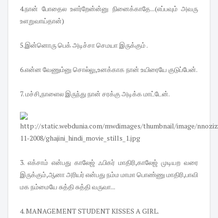
4.நான் போதைல உளர்றேன்ன்னு நினைக்காதே...(எப்பவும் அவரு
உளறுவாய்தான்)
5.இன்னொரு பெக் அடிச்சா செமயா இருக்கும் .
6.என்ன வேணும்னு சொல்லு,உனக்காக நான் உயிரையே குடுப்பேன்.
7. மச்சி,நாளைல இருந்து நான் சரக்கு அடிக்க மாட்டேன்.
3. எக்சாம் என்பது காலேஜ் ஃபிகர் மாதிரி,காலேஜ் முடியற வரை
இருக்கும்,ஆனா அரியர் என்பது நம்ம மாமா பொண்ணு மாதிரி,பாவி
மக நம்மையே சுத்தி சுத்தி வருவா...
4. MANAGEMENT STUDENT KISSES A GIRL.