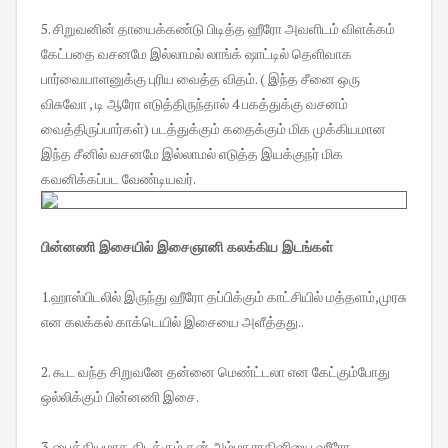
5. சிறுவனின் தாயைக்கண்டு பிடித்த ஹீரோ அவளிடம் விளக்கம்
கேட்பதை வசனமே இல்லாமல் லாங்க் ஷாட்டில் தெளிவாக
பார்வையாளனுக்கு புரிய வைத்த விதம். ( இந்த சீனை ஒரு
விசுவோ , டி ஆரோ எடுத்திருந்தால் 4 பகத்துக்கு வசனம்
வைத்திருப்பார்கள்) படத்துக்கும் கதைக்கும் மிக முக்கியமான
இந்த சீனில் வசனமே இல்லாமல் எடுத்த இயக்குநர் மிக
கவனிக்கப்பட வேண்டியவர்.
பின்னணி இசையில் இசைஞானி கலக்கிய இடங்கள்
1.ஹாஸ்பிடலில் இருந்து ஹீரோ தப்பிக்கும் காட்சியில் மத்தளம்,முரசு
என கலக்கல் காக்டெயில் இசையை அளீத்தது..
2. கூட வந்த சிறுவனே தன்னை மெண்ட்டலா என கேட்கும்போது
ஒல்லிக்கும் பின்னணி இசை.
3. பைத்தியமாக கிடக்கும் தன் அம்மா ராகினியை ஹீரோ