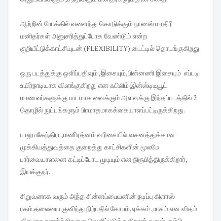
ஆற்றின் போக்கில் வளைந்து கொடுக்கும் நாணல் மாதிரி
மனிதர்கள் அனுசரித்துப்போக வேண்டும் என்ற
குறியீட்டுக்காட்சியுடன் (FLEXIBILITY) டைட்டில் தொடங்குகிறது.
ஒரு படத்துக்கு ஒளிப்பதிவும் ,இசையும்,பின்னணி இசையும் எப்படி
உயிர்நாடியாக விளங்குகிறது என ஃபிலிம் இன்ஸ்டிடியூட்
மாணவர்களுக்கு பாடமாக வைக்கும் அளவுக்கு இந்தப்படத்தில் 2
தொழில் நுட்பங்களும் பிரமாதமாகக்கையாளப்பட்டிருக்கிறது.
பாலுமகேந்திரா,மணிரத்னம் வரிசையில் வசனத்துக்கான
முக்கியத்துவத்தை குறைத்து காட்சிகளின் மூலமே
பார்வையாளனை கட்டிப்போட முடியும் என நிரூபித்திருக்கிறார்,
இயக்குநர்.
சிறுவனாக வரும் அந்த சின்னப்பையனின் நடிப்பு கிளாஸ்
ரகம்.தலையை குனிந்து நிற்பதில் கோபம்,ஏக்கம் ,பாசம் என விதம்
விதமாக உணர்ச்சிகளை வெளிப்படுத்துகிறான்.சபாஷ்..தம்பி.