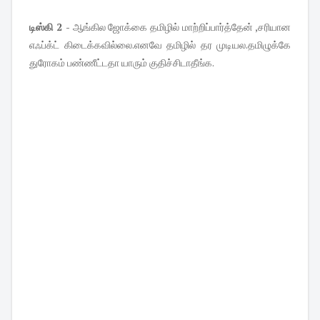
டிஸ்கி 2 -
ஆங்கில ஜோக்கை தமிழில் மாற்றிப்பார்த்தேன் ,சரியான
எஃப்க்ட் கிடைக்கவில்லை.எனவே தமிழில் தர முடியல.தமிழுக்கே
துரோகம் பண்ணீட்டதா யாரும் குதிச்சிடாதீங்க.