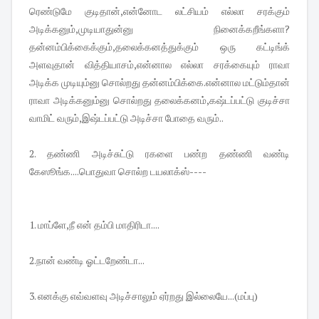
ரெண்டுமே குடிதான்,என்னோட லட்சியம் எல்லா சரக்கும்
அடிக்கனும்,முடியாதுன்னு நினைக்கறீங்களா?
தன்னம்பிக்கைக்கும்,தலைக்கனத்துக்கும் ஒரு கட்டிங்க்
அளவுதான் வித்தியாசம்,என்னால எல்லா சரக்கையும் ராவா
அடிக்க முடியும்னு சொல்றது தன்னம்பிக்கை.என்னால மட்டும்தான்
ராவா அடிக்கனும்னு சொல்றது தலைக்கனம்,கஷ்டப்பட்டு குடிச்சா
வாமிட் வரும்,இஷ்டப்பட்டு அடிச்சா போதை வரும்..
2. தண்ணி அடிச்சுட்டு ரகளை பண்ற தண்ணி வண்டி
கேஸூங்க....பொதுவா சொல்ற டயலாக்ஸ்----
1. மாப்ளே,நீ என் தம்பி மாதிரிடா....
2.நான் வண்டி ஓட்டறேண்டா...
3. எனக்கு எவ்வளவு அடிச்சாலும் ஏர்றது இல்லையே...(மப்பு)