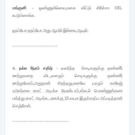
மங்குனி
- ஒண்ணுமில்லை,மனசு விட்டு சிரிச்சா OIL
கூடும்னாங்க.
ஹய்யோ ஹய்யோ அது ஆயில் இல்லை,ஆயுள்.
-------------------------
4.
நல்ல நேரம் சதீஷ்
- வளர்ந்த செடிகளுக்கு தண்ணீர்
ஊற்றுவதை விட,வளரும் செடிகளுக்கு தண்ணீர்
ஊற்றுவோம்,அதுதான் சிறந்தது,எனவே யாரும் காலேஜ்
ஃபிகர்ஸை சைட் அடிக்க வேண்டாம்,ஸ்கூல் பொண்ணுங்களா
பார்த்து சைட் அடிங்க...எனக்கு 25 வயசு இருக்கறப்ப அப்படித்தான்
செஞ்சேன்.
-------------------------------