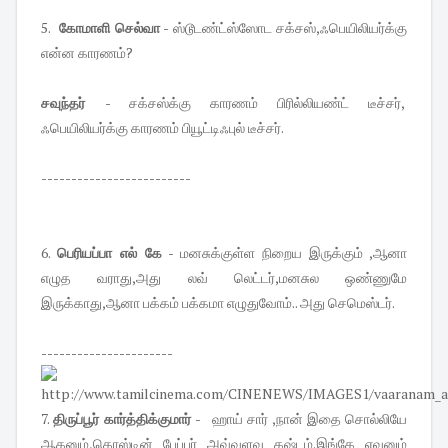
5.
கோமாளி செல்வா
- ஸ்டூடண்ட்ஸ்ஸோட சக்சஸ்,ஃபெயிலியர்க்கு
என்ன காரணம்?
சவுந்தர்
- சக்சஸ்க்கு காரணம் பிரில்லியண்ட் டீச்சர்,
ஃபெயிலியர்க்கு காரணம் பியூட்டிஃபுல் டீச்சர்.
-------------------------
6.
பெரியப்பா எல் கே
- மனசுக்குள்ள நிறைய இருக்கும் ,ஆனா
எழுத வராது,அது லவ் லெட்டர்,மனசுல ஒண்ணுமே
இருக்காது,ஆனா பக்கம் பக்கமா எழுதுவோம்.. அது செமெஸ்டர்.
----------------------
7.
திருப்பூர் கார்த்திக்குமார்
- ஹாய் சார் ,நான் இதை சொல்லியே
ஆகனும்,கொஸ்டின் பேப்பர் அவ்வளவு கஷ்டம்.இங்கே எவனும்