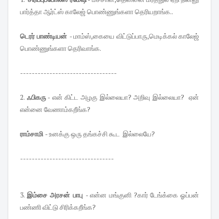
பார்த்தா ஆர்ட்ஸ் காலேஜ் பொண்ணுங்களா தெரியறாங்க..
டெரர் பாண்டியன்
- மாம்ஸ்,கையை விட்டுப்பாரு,மெடிக்கல் காலேஜ்
பொண்ணுங்களா தெரிவாங்க.
---------------------------------
2.
ஃபிகரு
- என் கிட்ட அழகு இல்லையா? அறிவு இல்லையா? ஏன்
என்னை வேணாம்கறீங்க?
ராம்சாமி
- உனக்கு ஒரு தங்கச்சி கூட இல்லையே?
--------------------------------
3.
இம்சை அரசன் பாபு
- என்ன மங்குனி ?கார் டேங்க்கை ஓப்பன்
பண்ணி விட்டு சிரிக்கறீங்க?