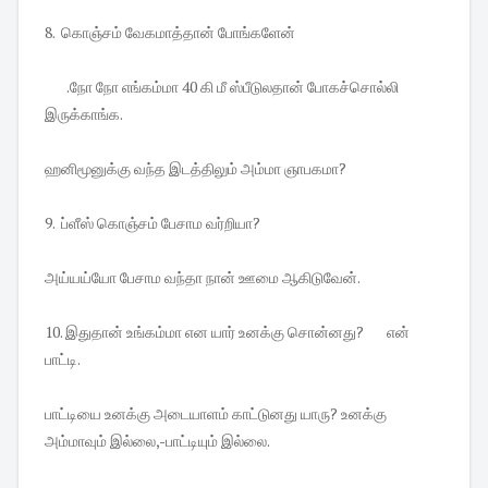
8. கொஞ்சம் வேகமாத்தான் போங்களேன்
.நோ நோ எங்கம்மா 40 கி மீ ஸ்பீடுலதான் போகச்சொல்லி
இருக்காங்க.
ஹனிமூனுக்கு வந்த இடத்திலும் அம்மா ஞாபகமா?
9. ப்ளீஸ் கொஞ்சம் பேசாம வர்றியா?
அய்யய்யோ பேசாம வந்தா நான் ஊமை ஆகிடுவேன்.
10. இதுதான் உங்கம்மா என யார் உனக்கு சொன்னது? என்
பாட்டி.
பாட்டியை உனக்கு அடையாளம் காட்டுனது யாரு? உனக்கு
அம்மாவும் இல்லை,-பாட்டியும் இல்லை.