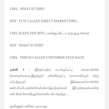
GIRL - WHAT IS THIS?
BOY - IT IS CALLED DIRECT MARKETTING,
GIRL SLAPS THE BOY.( பளார்னு விட்டா பாரு ஒரு அறை)
BOY - WHAT IS THIS?
GIRL- THIS IS CALLED CUSTOMER FEED BACK.
டிஸ்கி 1 -
இந்தப்பதிவு வடக்குப்பட்டி ராமசாமியின்
போதைக்கதை,இதற்கும் பன்னிக்குட்டி ராமசாமிக்கும் எந்த
சம்பந்தமும் இல்லை.ராம்சாமியின்
நண்பர்கள்,உறவினர்கள்,சொந்தபந்தங்கள் இப்பதிவைக்கண்டு
என் மேல் கோபித்துக்கொண்டால் அதற்கு.....
ஒண்ணும் பண்ண முடியாது.