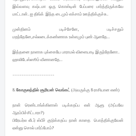
இவ்வளவு கஷ்டமா ஒரு கொஸ்டின் பேப்பரை பார்த்திருக்கவே
மாட்டான்.. ஐ திங்க் இந்த டைமும் எக்சாம் ஊத்திக்குச்சு..
முன்தினம் படிச்சேனே, படிச்சதும்
மறந்தேனே,சல்லடைக்கண்ணாக உள்ளமும் புண் ஆனதே...
இத்தனை நாளாக புக்கையே பாராமல் விளையாடி இருந்தேனோ..
ஹாலிடேஸ்ஸூம் வீணானதே...
-----------------------
8.
கோகுலத்தில் சூரியன் வெங்கட்
(அவருக்கு 8 ராசியான எண்)
நான் ரெண்டாங்க்கிளாஸ் படிக்கறப்ப என் ஆளு (அப்பவே
ஆரம்பிச்சிட்டாரா?)
பிரேயர்ல லீடர் ஸ்பீச் குடுக்கறப்ப நான் காதை பொத்திக்குவேன்
ஏன்னு சொல் பார்ப்போம்?