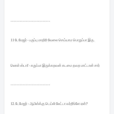
--------------------------
11 டேமேஜர் - பருப்பு மாதிரி வேலை செய்யாம பொறுப்பா இரு .
லொள் ஸ்டாf - கறுப்பா இருக்கறவன் கடமை தவற மாட்டான் சார்
--------------------------
12. டேமேஜர் - ஆபிஸ்க்கு டெய்லி லேட்டா வர்றீங்ளே ஏன்?