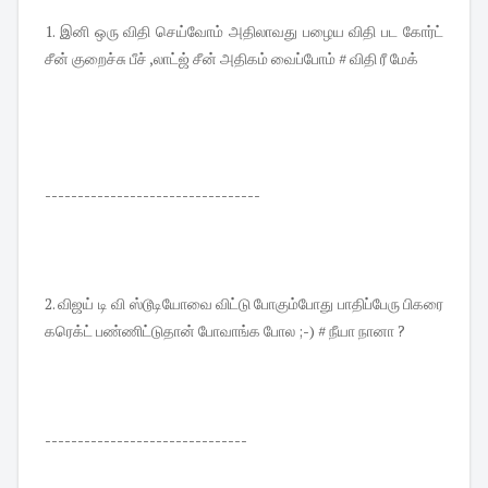
1. இனி ஒரு விதி செய்வோம் அதிலாவது பழைய விதி பட கோர்ட்
சீன் குறைச்சு பீச் ,லாட்ஜ் சீன் அதிகம் வைப்போம் # விதி ரீ மேக்
---------------------------------
2. விஜய் டி வி ஸ்டூடியோவை விட்டு போகும்போது பாதிப்பேரு பிகரை
கரெக்ட் பண்ணிட்டுதான் போவாங்க போல ;-) # நீயா நானா ?
-------------------------------