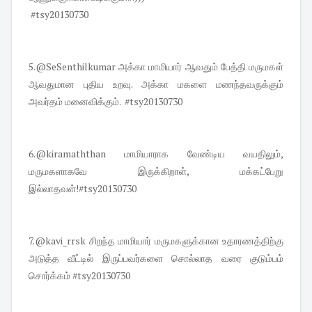
#tsy20130730
5.@SeSenthilkumar அக்கா மாமியார் ஆவதும் பேத்தி மருமகள்
ஆவதுமான புதிய உறவு. அக்கா மகளை மணந்தவருக்கும்
அவர்தம் மனைவிக்கும். #tsy20130730
6.@kiramaththan மாமியாராக வேண்டிய வயதிலும்,
மருமகளாகவே இருக்கிறாள், மக்கட்பேறு
இல்லாதவள்!#tsy20130730
7.@kavi_rrsk சிறந்த மாமியார் மருமகளுக்கான உதாரணத்திற்கு
அடுத்த வீட்டில் இருப்பவர்களை சொல்லாத வரை குடும்பம்
சொர்க்கம் #tsy20130730