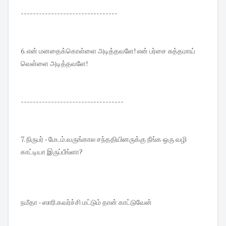
--------------------------------
6. என் மனதைக்கொள்ளை அடித்தவளே! என் பர்சை சுத்தமாய்
வெள்ளை அடித்தவளே!
----------------------------------
7. நிருபர் - மேடம்.வருங்கால சந்ததியினருக்கு நீங்க ஒரு வழி
காட்டியா இருப்பீங்ளா?
நமீதா - ஸாரி.கவர்ச்சி மட்டும் தான் காட்டுவேன்