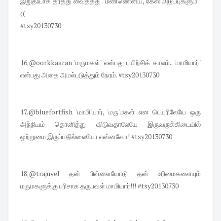
இறுதியாக தீர்த்து வைத்தது . மண்ணென்ய், கேஸ்.அடுப்புகளும்.:
((
#tsy20130730
16.@oorkkaaran 'மருமகள்' என்பது பயிற்சிக் காலம்.. 'மாமியார்'
என்பது அதை அமல்படுத்தும் நேரம். #tsy20130730
17.@bluefortfish 'மாமி'யார், 'மரு'மகள் என பெயரிலேயே ஒரு
அந்நியம் தொனித்து விடுவதாலேயே இருவருக்கிடையில்
ஒற்றுமை இருப்பதில்லையோ என்னவோ! #tsy20130730
18.@trajuvel தன் பிள்ளையோடு தன் உரிமைகளையும்
மருமகளுக்கு பரிசாக தருபவள் மாமியார்!!! #tsy20130730