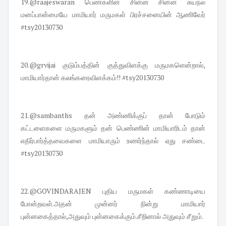
19.@raajeswaran பெண்களின் சின்ன சின்ன சுயநல
மனப்பான்மையே மாமியார் மருமகள் பிரச்சனையின் ஆணிவேர்
#tsy20130730
20.@grvijai குடும்பத்தின் குத்துவிளக்கு மருமகளென்றால்,
மாமியார்தான் கலங்கரைவிளக்கம்!! #tsy20130730
21.@sambanths தன் அண்ணிக்குப் தான் போடும்
கட்டளைகளை மருமகளும் தன் பெண்ணின் மாமியாரிடம் தான்
எதிர்பார்த்தவைகளை மாமியாரும் உணர்ந்தால் ஏது சண்டை
#tsy20130730
22.@GOVINDARAJEN புதிய மருமகள் கண்ணாடியை
போன்றவள்.அதன் முன்னர் நின்று மாமியார்
புன்னகைத்தால்,அதுவும் புன்னகைக்கும்.சீறினால் அதுவும் சீறும்.