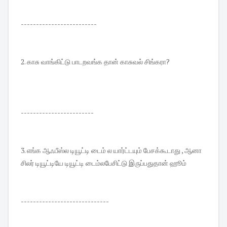
-------------------------
2. காசு வாங்கிட்டு பாடறவங்க தான் காசுவல் சிங்கரா?
------------------------
3. எங்க ஆஃபீஸ்ல டியூட்டி டைம் ல யார்ட்டயும் பேசக்கூடாது , ஆனா
சிலர் டியூட்டியே டியூட்டி டைம்லபேசிட்டு இருப்பதுதான் ஹூம்
-----------------------------