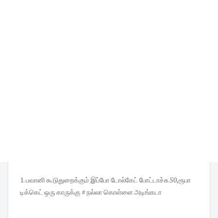
1. பவானி கூடுதுறைக்கும் இப்போ டோல்கேட் போட்டாச்சு.50,ரூபா
டிக்கெட் ஒரு காருக்கு # நல்லா கொள்ளை அடிங்கடா