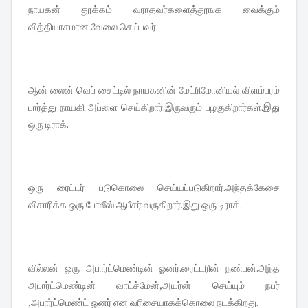
நாயகன் தூக்கம் வராதவர்களைத்தூஙக வைக்கும்
வித்தியாசமான வேலை செய்பவர்.
ஆன் லைன் வெப் சைட்டில் நாயகனின் மேட்ரிமோனியல் விளம்பரம்
பார்த்து நாயகி அப்ளை செய்கிறார்.இருவரும் பழகுகிறார்கள்.இது
ஒரு டிராக்.
ஒரு ரைட்டர் படுகொலை செய்யப்படுகிறார்.அந்தக்கேசை
விசாரிக்க ஒரு போலீஸ் ஆபீசர் வருகிறார்.இது ஒரு டிராக்.
வில்லன் ஒரு அபார்ட்மெண்டின் ஓனர்.ரைட்டரின் நண்பன்.அந்த
அபார்ட்மெண்டின் வாட்ச்மேன்,அயர்ன் செய்யும் நபர்
,அபார்ட்மெண்ட் ஓனர் என வரிசையாகக்கொலை நடக்கிறது.