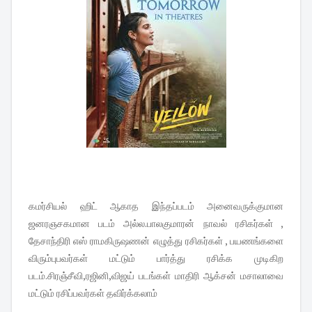
கமர்சியல் ஹிட் ஆகாத இந்தப்படம் அனைவருக்குமான
ஜனரஞசகமான படம் அல்ல.பாலகுமாரன் நாவல் ரசிகர்கள் ,
தேசாந்திரி எஸ் ராமகிருஷணன் எழுத்து ரசிகர்கள் , பயணங்களை
விரும்புபவர்கள் மட்டும் பார்த்து ரசிக்க முடிகிற
படம்.சிரஞ்சீவி,ரஜினி,விஜய் படங்கள் மாதிரி ஆக்சன் மசாலாவை
மட்டும் ரசிப்பவர்கள் தவிர்க்கலாம்