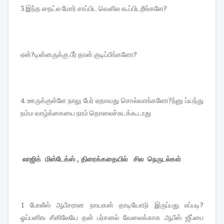
3 இந்த நைட்ல மோர் சாப்பிட வெளில கூப்பிடறீங்களே?
ஏன்?டின்னருக்கு பீர் தான் குடிப்பீங்களோ?
4. ஊருக்குள்ளே நாலு பேர் ஏதாவது சொல்வாங்களோ?ந்னு ப்யந்து
நம்ம வாழ்க்கையை நாம் தொலைச்சுடக்கூடாது
லாஜிக் மிஸ்டேக்ஸ் , திரைக்கதையில் சில நெருடல்கள்
1 போலீஸ் ஆபீசரான நாயகன் தாடியோடு இருப்பது எப்படி?
ஓப்பனிங சீனிலேயே தன் பர்சனல் வேலைக்காக ஆபீஸ் ஜீப்பை