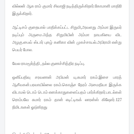
வில்லன் ஆக ராம் குமார் சிவாஜி நடித்திருக்கிறார்.கோமாளி மாதிரி
இருக்கிறார்.
ஆட்டிசம் குறையால் பாதிக்கப்பட்ட சிறுமி,அவளது அம்மா இருவர்
நடிப்பும் அருமை.அந்த சிறுமியின் அம்மா நாயகியை விட
அழகு.பைவ் ஸ்டார் புகழ் கனிகா வின் முகச்சாயல்.அபிராமி என்று
பெயர் போல.
வேல ராமமூர்த்தி , நல்ல குணச்சித்திர நடிப்பு.
ஒளிப்பதிவு சரவணன் அபிமன் யு.சுமார் ரகம்.இசை பாரத்
ஆசீவகன்.பரவாயில்லை ரகம்.கொஞ்ச நேரம் அமைதியா இருக்க
விடாமல் டொம் டொம் எனக்காதுகளைப்பதம் பார்க்கிறார்.பாடல்கள்
ரொம்பவே சுமார் ரகம் தான் எடிட்டிஙக் லாரன்ஸ் கிஷோர்.127
நிமிடஙகள் ஓடுகிறது