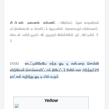
சி பி எஸ் ஃபைனல் கமெண்
ட் - பிரேக்கப் ஆன காதலர்கள்
மட்டுமல்லாமல் ஏ சென்ட்டர் ஆடியன்ஸ் அனைவரும் பார்க்கலாம் .
விகடன் மார்க் யூகம் -45 , குமுதம் ரேங்க்கிங்க் குட் , ரேட்டிங்க் 3 .
5
டைட்டிலிலேயே எந்த ஓடி டி என்பதை சொல்லி
DISKI -
விடுவேன்.சொல்லாவிட்டால் தியேட்டர் ரிலீஸ் என அர்த்தம்
25
நாட்கள் கழித்து ஓடி டி யில் வரும்
Yellow