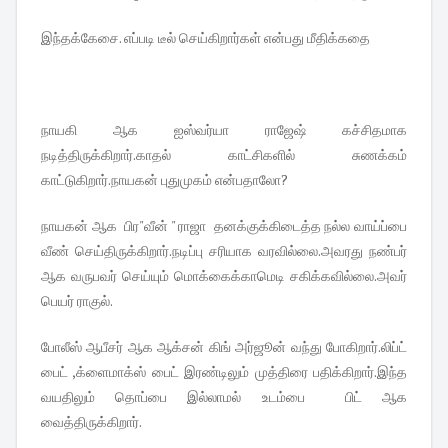
இந்தக்கேசை. எப்படி டீல் செய்கிறார்கள் என்பது மீதிக்கதை
நாயகி ஆக ஐஸ்வர்யா ராஜேஷ் கச்சிதமாக
நடித்திருக்கிறார்.காதல் காட்சிகளில் சுணக்கம்
காட்டுகிறார்.நாயகன் புதுமுகம் என்பதாலோ?
நாயகன் ஆக பிர"வீன் " ராஜா தனக்குக்கிடைத்த நல்ல வாய்ப்பை
வீண் செய்திருக்கிறார்.நடிப்பு சரியாக வரவில்லை.அவரது நண்பர்
ஆக வருபவர் செய்யும் மொக்கைக்காமெடி சகிக்கவில்லை.அவர்
பெயர் ராகுல்.
போலீஸ் ஆபீசர் ஆக ஆக்சன் கிங் அர்ஜூன் வந்து போகிறார்.லிப்ட்
பைட் ,க்ளைமாக்ஸ் பைட் இரண்டிலும் முத்திரை பதிக்கிறார்.இந்த
வயதிலும் தொப்பை இல்லாமல் உடம்பை பிட் ஆக
வைத்திருக்கிறார்.