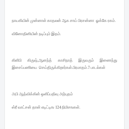
நாயகியின் முன்னாள் காதலன் ஆக சாய் பிரசன்னா ஓக்கே ரகம்.
வினோதினியின் நடிப்பும் இதம்.
கிளிபி கிருஷ்,ஆனந்த் காசிநாத் இருவரும் இணைந்து
இசைப்பணியை செய்திருக்கிறார்கள்.பிரமாதம்.7 பாடல்கள்
அபி ஆத்விக்கின் ஒளிப்பதிவு அற்புதம்
ஸ்ரீ வாட்சன் தான் எடிட்டிங 124 நிமிசஙகள்.