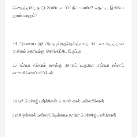
அதைத்தமிழ் நாடு போயே சாப்பிட்டுக்கலாமே? எதுக்கு இவ்ளோ
தூரம் வரனும்?
14 அவளைப்பற்றி அவளுக்குத்தெரிஞ்சதை விட எனக்குத்தான்
அதிகம் தெரியும்னு சொல்லிட்டே இருப்பா
15 எப்போ எல்லாம் எனக்கு சோகம் வருதோ அப்போ எல்லாம்
வானவில்லைப்பார்ப்பேன்
16 உன் மெசேஜ் பார்த்தேன்,அதான் கால் பண்ணினேன்
உனக்குக்கால் பண்ணப்பிடிக்காம தானே மெசேஜே பண்ணேன்