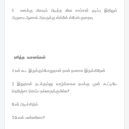
5 எனக்கு மிகவும் பிடித்த லீலா சாம்சன் நடிப்பு இதிலும்
அருமை.ஆனால் அவருக்கு ஸ்க்ரீன் ஸ்பேஸ் குறைவு
ரசித்த வசனங்கள்
1 உன் கூட இருக்கும்போதுதான் நான் நானாக இருக்கிறேன்
2 இதுதான் நடக்கும்னு வாழ்க்கைல நமக்கு முன் கூட்டியே
தெரிஞ்சா ரொம்ப நல்லாருக்குமில்ல?
போர் அடிச்சிடும்
3 போன் பண்ணினா?