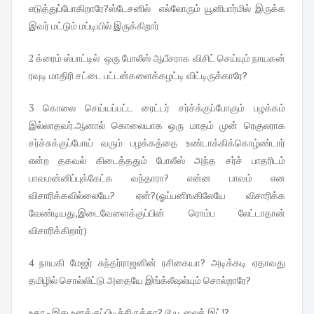
எடுத்துப்போகிறாரே?ஸ்டேசனில் எல்லோரும் யூனிபார்மில் இருக்க
இவர் மட்டும் மப்டியில் இருக்கிறார்
2 க்ரைம் ஸ்பாட்டில் ஒரு போலீஸ் ஆபீசராக விசிட் செய்யும் நாயகன்
ரவுடி மாதிரி சட்டை பட்டன்களைக்கழட்டி விட்டிருக்காரே?
3 கொலை செய்யப்பட்ட ரைட்டர் சர்ச்க்குப்போகும் பழக்கம்
இல்லாதவர்.ஆனால் கொலையாக ஒரு மாதம் முன் ரெகுலராக
சர்ச்சுக்குப்போய் வரும் பழக்கத்தை உண்டாக்கிக்கொழ்ண்டார்
என்ற தகவல் கிடைத்ததும் போலீஸ் அந்த சர்ச் பாதரிடம்
பாவமன்னிப்புக்கேட்க வந்தாரா? என்ன பாவம் என
விசாரிக்கவில்லையே? ஏன்?(ஓப்பனிஙகிலேயே விசாரிக்க
வேண்டியது,இடைவேளைக்குப்பின் ரொம்ப லேட்டாதான்
விசாரிக்கிறார்)
4 நாயகி மேஜர் சுந்தர்ராஜனின் ரசிகையா? அடிக்கடி ஏதாவது
தமிழில் சொல்லிட்டு அதையே இங்க்லீஷல்யும் சொல்றாரே?
உதா - இது உனக்குப்பிடிச்சிருக்கா? டூ யூ லைக் இட்!?