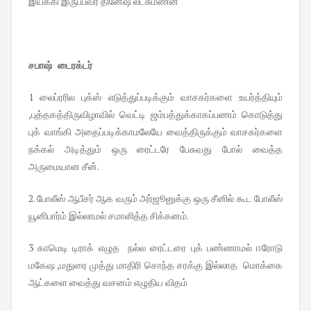
இயக்கி இருப்பவர் தினேஷ் லட்சுமணன்
சபாஷ் டைரக்டர்
1 லைப்ரரில புக்ஸ் எடுத்துப்படிக்கும் வாசகர்களை உயர்த்தியும்
,புத்தகத்திருவிழாவில் வெட்டி ஜம்பத்துக்காகப்பணம் கொடுத்து
புக் வாங்கி அதைப்படிக்காமலேயே வைத்திருக்கும் வாசகர்களை
நக்கல் அடித்தும் ஒரு ரைட்டரே பேசுவது போல் வைத்த
அருமையான சீன்.
2. போலீஸ் ஆபீசர் ஆக வரும் அர்ஜூனுக்கு ஒரு சீனில் கூட போலீஸ்
யூனிபார்ம் இல்லாமல் சமாளித்த சிக்கனம்.
3 காமெடி டிராக் எழுத நல்ல ரைட்டரை புக் பண்ணாமல் ஈரோடு
மகேஷ ,மதுரை முத்து மாதிரி சொந்த சரக்கு இல்லாத மொக்கை
ஆட்களை வைத்து வசனம் எழுதிய விதம்