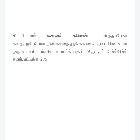
சி பி எஸ் ஃபைனல் கமெண்ட்
- புளித்துப்போன
கதை,பழகிப்போன திரைக்கதை ,யூகிக்க வைக்கும் ட்விஸ்ட் உடன்
ஒரு சராசரி படம்.விகடன் மார்க் யூகம் 39.குமுதம் ரேங்க்கிங்க்
சுமார்.ரேட்டிங்க். 2 /5