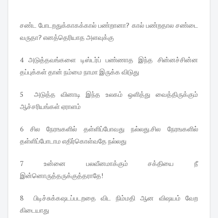
சண்ட போடறதுக்காகக்கால் பண்றானா? கால் பண்றதால சண்டை
வருதா? எனத்தெரியாத அளவுக்கு
4 அடுத்தவங்களை டிஸ்டர்ப் பண்ணாத இந்த சின்னச்சின்ன
தப்புக்கள் தான் நம்மை நாமா இருக்க விடுது
5 அடுத்த வினாடி இந்த உலகம் ஒளித்து வைத்திருக்கும்
ஆச்சரியங்கள் ஏராளம்
6 சில நேரஙகளில் தள்ளிப்போவது நல்லது.சில நேரஙகளில்
தள்ளிப்போடாம எதிர்கொள்வதே நல்லது
7 உன்னை பலவீனமாக்கும் சக்தியை நீ
இன்னொருத்தருக்குத்தராதே!
8 பிடிச்சுக்கஷடப்படறதை விட நிம்மதி ஆன விஷயம் வேற
கிடையாது