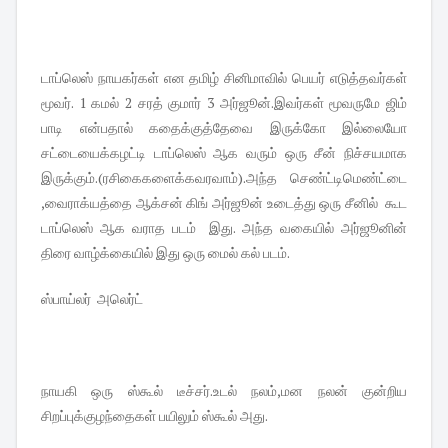
டாப்லெஸ் நாயகர்கள் என தமிழ் சினிமாவில் பெயர் எடுத்தவர்கள்
மூவர். 1 கமல் 2 சரத் குமார் 3 அர்ஜூன்.இவர்கள் மூவருமே ஜிம்
பாடி என்பதால் கதைக்குத்தேவை இருக்கோ இல்லையோ
சட்டையைக்கழட்டி டாப்லெஸ் ஆக வரும் ஒரு சீன் நிச்சயமாக
இருக்கும்.(ரசிகைகளைக்கவரவாம்).அந்த செண்ட்டிமெண்ட்டை
,வைராக்யத்தை ஆக்சன் கிங் அர்ஜூன் உடைத்து ஒரு சீனில் கூட
டாப்லெஸ் ஆக வராத படம் இது. அந்த வகையில் அர்ஜூனின்
திரை வாழ்க்கையில் இது ஒரு மைல் கல் படம்.
ஸ்பாய்லர் அலெர்ட்
நாயகி ஒரு ஸ்கூல் டீச்சர்.உடல் நலம்,மன நலன் குன்றிய
சிறப்புக்குழந்தைகள் பயிலும் ஸ்கூல் அது.