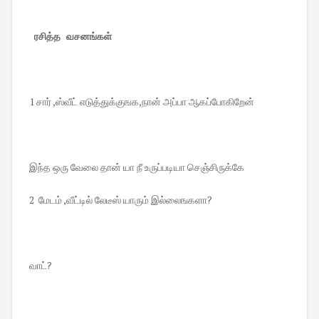
ரசித்த வசனங்கள்
1 சார் ,ஸ்வீட் எடுத்துக்குஙக,நான் அப்பா ஆகப்போகிறேன்
இந்த ஒரு வேலை தான் யா நீ உருப்படியா செஞ்சிருக்கே
2 மேடம் ,வீட்டில் லேடீஸ் யாரும் இல்லைஙகளா?
வாட்?