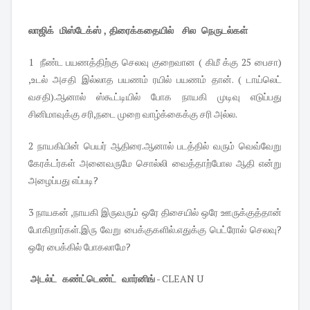
லாஜிக் மிஸ்டேக்ஸ் , திரைக்கதையில் சில நெருடல்கள்
1 நீண்ட பயணத்திற்கு செலவு குறைவான ( கிமீ க்கு 25 பைசா)
,உடல் அசதி இல்லாத பயணம் ரயில் பயணம் தான். ( டாய்லெட்
வசதி).ஆனால் ஸ்கூட்டியில் போக நாயகி முடிவு எடுப்பது
சினிமாவுக்கு சரி,நடை முறை வாழ்க்கைக்கு சரி அல்ல.
2 நாயகியின் பெயர் ஆதிரை.ஆனால் படத்தில் வரும் வெவ்வேறு
கேரக்டர்கள் அனைவருமே சொல்லி வைத்தாற்போல ஆதி என்று
அழைப்பது எப்படி?
3 நாயகன் ,நாயகி இருவரும் ஒரே திசையில் ஒரே ஊருக்குத்தான்
போகிறார்கள்.இரு வேறு பைக்குகளில்.எதுக்கு பெட்ரோல் செலவு?
ஒரே பைக்கில் போகலாமே?
அடல்ட் கண்ட்டெண்ட் வார்னிங்
- CLEAN U