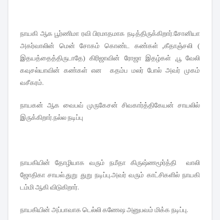
நாயகி ஆக பூர்ணிமா ரவி பிரமாதமாக நடித்திருக்கிறார்.சோனியா
அகர்வாலின் மென் சோகம் கொண்ட கண்கள் ,கீதாஞ்சலி (
இதயத்தைத்திருடாதே) கிரிஜாவின் ரோஜா இதழ்கள் ,பூ வேலி
கவுசல்யாவின் கண்கள் என கதம்ப மலர் போல் அவர் முகம்
வசீகரம்.
நாயகன் ஆக வைபவ் முருகேசன் சிவகார்த்திகேயன் சாயலில்
இருக்கிறார்.நல்ல நடிப்பு
நாயகியின் தோழியாக வரும் நமீதா கிருஷ்ணமூர்த்தி வாலி
ஜோதிகா சாயல்.துறு துறு நடிப்பு.அவர் வரும் காட்சிகளில் நாயகி
டம்மி ஆகி விடுகிறார்.
நாயகியின் அப்பாவாக டெல்லி கணேஷ அனுபவம் மிக்க நடிப்பு.