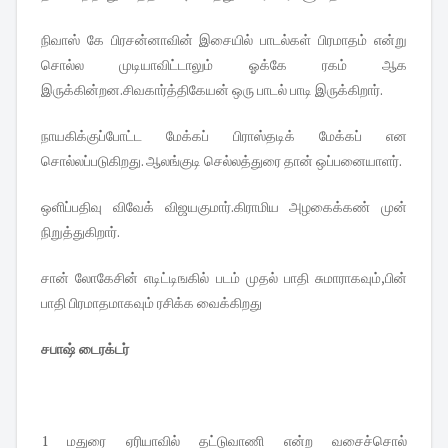
நிவாஸ் கே பிரசன்னாவின் இசையில் பாடல்கள் பிரமாதம் என்று
சொல்ல முடியாவிட்டாலும் ஓக்கே ரகம் ஆக
இருக்கின்றன.சிவகார்த்திகேயன் ஒரு பாடல் பாடி இருக்கிறார்.
நாயகிக்குப்போட்ட மேக்கப் பிராஸ்தடிக் மேக்கப் என
சொல்லப்படுகிறது. ஆலங்குடி செல்லத்துரை தான் ஒப்பனையாளர்.
ஒளிப்பதிவு விவேக் விஜயகுமார்.கிராமிய அழகைக்கண் முன்
நிறுத்துகிறார்.
சான் லோகேசின் எடிட்டிஙகில் படம் முதல் பாதி சுமாராகவும்,பின்
பாதி பிரமாதமாகவும் ரசிக்க வைக்கிறது
சபாஷ் டைரக்டர்
1 மதுரை ஏரியாவில் தட்டுவாணி என்ற வசைச்சொல்