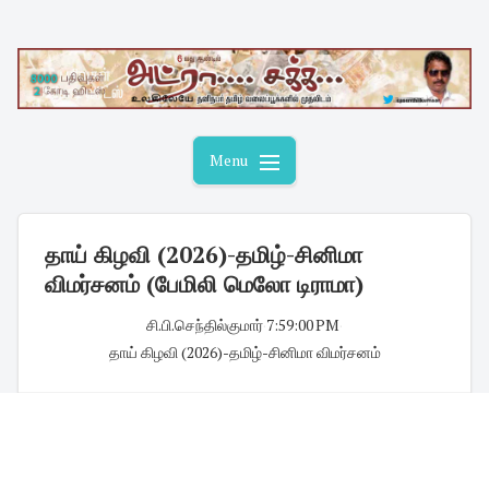
Skip
to
content
Menu
தாய் கிழவி (2026)-தமிழ்-சினிமா
விமர்சனம் (பேமிலி மெலோ டிராமா)
சி.பி.செந்தில்குமார்
·
7:59:00 PM
·
தாய் கிழவி (2026)-தமிழ்-சினிமா விமர்சனம்