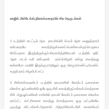
லாஜிக் மிஸ்டேக்ஸ்,திரைக்கதையில் சில நெருடல்கள்
1 படத்தின் டைட்டில் ஆக நாயகியின் பெயர் ஆன பவுனுத்தாயி
என்பதையே வைத்திருக்கலாம்.பெண்மைக்குப்பெருமை
சேர்ப்பதாக இருந்திருக்கும்.சிவகார்த்திகேயன் படத்தில் ஹிட்
ஆன பாடல் வரி என்பதால் தாய்க்கிழவி என்று வைத்தது
என்னமோ மாதிரி இருக்கு.(அதிலும் ஒரு பிழை.செண்ட்டிமெண்ட்
கருதி தாய் கிழவி.க் கட்)
2 சின்னக்கவுண்டர் படத்தில் நாயகனின் கேரக்டர் டிசைனை
விளக்க ஓப்பனிஙகில் ஒரே ஒரு சீன் வைத்திருப்பார்கள்.கெத்தான
சீன் அது.ஓப்பனிஙக் சாங்கில் நாயகி கேரக்டர் டிசைனை விளக்க
ஏகப்பட்ட காட்சிகளை வைத்து மொத்தமாக ஒரு பாட்டிலேயே
முடித்து விட்டார்கள்.அதனால் அந்தக்கேரக்டரின் சுவராஸ்யம்