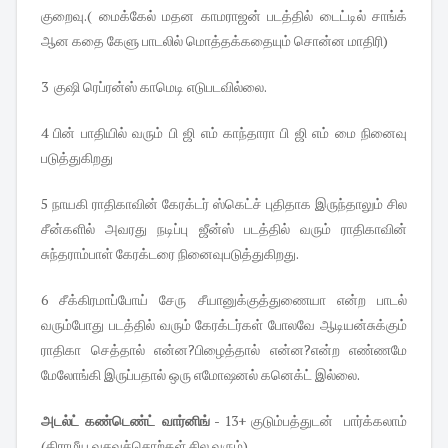
குறைவு.( மைக்கேல் மதன காமராஜன் படத்தில் டைட்டில் சாங்க்
ஆன கதை கேளு பாடலில் மொத்தக்கதையும் சொன்ன மாதிரி)
3 குஷி ரெப்ரன்ஸ் காமெடி எடுபடவில்லை.
4 பின் பாதியில் வரும் பி ஜி எம் காந்தாரா பி ஜி எம் மை நினைவு
படுத்துகிறது
5 நாயகி ராதிகாவின் கேரக்டர் ஸ்கெட்ச் புதிதாக இருந்தாலும் சில
சீன்களில் அவரது நடிப்பு ஜீன்ஸ் படத்தில் வரும் ராதிகாவின்
சுந்தராம்பாள் கேரக்டரை நினைவுபடுத்துகிறது.
6 சீக்கிரமாப்போய் சேரு சீயானுக்குத்துணையா என்ற பாடல்
வரும்போது படத்தில் வரும் கேரக்டர்கள் போலவே ஆடியன்சுக்கும்
ராதிகா செத்தால் என்ன?பிழைத்தால் என்ன?என்ற எண்ணமே
மேலோங்கி இருப்பதால் ஒரு எமோஷனல் கனெக்ட் இல்லை.
அடல்ட் கண்டெண்ட் வார்னிங்
- 13+ குடும்பத்துடன் பார்க்கலாம்
(கிராமீய வசவுச்சொற்கள் சில வரும்)