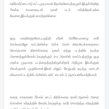
எதிர்பார்ப்பை ஈடு கட்டமுடியாமல் தோல்வியைத்தழுவி இருக்கிறதே
?என்ற கவலையுடன் தான் படம் பார்த்தேன்.நல்ல
வேளை,இயக்குநர் ஏமாற்றவில்லை.
ஒரு பாரதிராஜாவோ,பருத்தி வீரன் அமீரோ,வாழை மாரி
செல்வராஜோ காட்டுகின்ற அச்சு அசல் கிராமியக்கதையை
பிரமாதமான திரைக்கதை மூலம் தந்து படத்தில் நடித்த
அனைத்துக்கேரக்டர்களுக்கும் சம அளவில் வாய்ப்புத்தந்து ஒரு
மறக்க முடியாத படத்தைத்தந்திருக்கிறார் அறிமுக இயக்குநர்
சிவக்குமார் முருகேசன்.இவர் விஜய் சேதுபதி நடித்த கடைசி
விவசாயி படத்தில் அசிஸ்டெண்ட் டைரக்டர் ஆகப்பணியாற்றியவர்
கதை சாதாரண பீர்பால் டைப் நீதிக்கதை தான்.ஆனால் அதை
சொன்ன விதத்தில் கேரக்டர்களுக்கு உயிர் கொடுத்த விதத்தில்