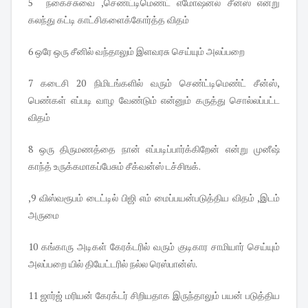
5 நகைச்சுவை ,செண்ட்டிமெண்ட் எமோஷனல் சீன்ஸ் என்று
கலந்து கட்டி காட்சிகளைக்கோர்த்த விதம்
6 ஒரே ஒரு சீனில் வந்தாலும் இளவரசு செய்யும் அலப்பறை
7 கடைசி 20 நிமிடங்களில் வரும் செண்ட்டிமெண்ட் சீன்ஸ்,
பெண்கள் எப்படி வாழ வேண்டும் என்னும் கருத்து சொல்லப்பட்ட
விதம்
8 ஒரு திருமணத்தை நான் எப்படிப்பார்க்கிறேன் என்று முனீஷ்
காந்த் உருக்கமாகப்பேசும் சீக்வன்ஸ் டச்சிஙக்.
,9 விஸ்வரூபம் டைட்டில் பிஜி எம் மைப்பயன்படுத்திய விதம் ,இடம்
அருமை
10 கங்காரு அடிகள் கேரக்டரில் வரும் குடிகார சாமியார் செய்யும்
அலப்பறை யில் தியேட்டரில் நல்ல ரெஸ்பான்ஸ்.
11 ஜார்ஜ் மரியன் கேரக்டர் சிறியதாக இருந்தாலும் பயன் படுத்திய