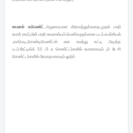
பைனல் கமெண்ட்
..அருமையான கிராமத்துக்கதை.முதல் பாதி
சுமார் ரகம்,பின் பாதி சுவராஸ்யம்.பெண்களுக்கான படம்.கமர்சியல்
,காமெடி,செண்டிமெண்ட்ஸ் என கலந்து கட்டி அடித்த
படம்.ரேட்டிங்க் 3.5 /5. ஏ செண்ட்டர்களில் சுமாராகவும் ,பி & சி
செண்ட்டர்களில் பிரமாதமாகவும் ஓடும்