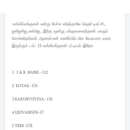
வங்கிப்பங்குகள் என்று பேச்சு எடுத்தாலே ஹெச் டிஎட்சி ,
ஐசிஐசிஐ, எஸ்பிஐ , இந்த மூன்று பங்குகளைத்தான் பலரும்
சொல்கிறார்கள் . ஆனால் என் கணிப்பில் மிக வேகமாக வளர
இருக்கும் டாப் 13 வங்கிபங்குகள் பட்டியல் இதோ
1 J & K BANK - 112
2 KOTAK -176
3 KARURVUYSYA -135
4 UJJIVANSFB-57
5 TMB -578