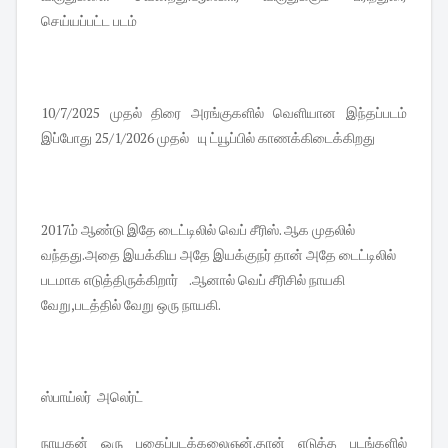
செய்யப்பட்ட படம்
10/7/2025 முதல் திரை அரங்குகளில் வெளியான இந்தப்படம்
இப்போது 25/1/2026 முதல் யு ட்யூப்பில் காணக்கிடைக்கிறது
2017ம் ஆண்டு இதே டைட்டிலில் வெப் சீரிஸ். ஆக முதலில்
வந்தது.அதை இயக்கிய அதே இயக்குநர் தான் அதே டைட்டிலில்
படமாக எடுத்திருக்கிறார் .ஆனால் வெப் சீரிசில் நாயகி
வேறு,படத்தில் வேறு ஒரு நாயகி.
ஸ்பாய்லர் அலெர்ட்
நாயகன் ஒரு புகைப்படக்கலைஞன்.தான் எடுத்த படங்களில்