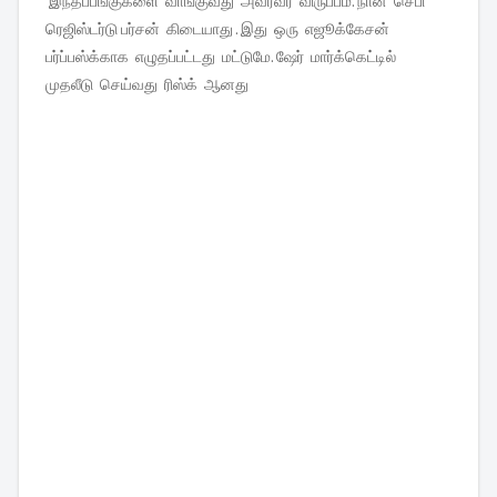
இந்தப்பங்குகளை வாங்குவது அவரவர் விருப்பம். நான் செபி
ரெஜிஸ்டர்டு பர்சன் கிடையாது . இது ஒரு எஜூக்கேசன்
பர்ப்பஸ்க்காக எழுதப்பட்டது மட்டுமே. ஷேர் மார்க்கெட்டில்
முதலீடு செய்வது ரிஸ்க் ஆனது