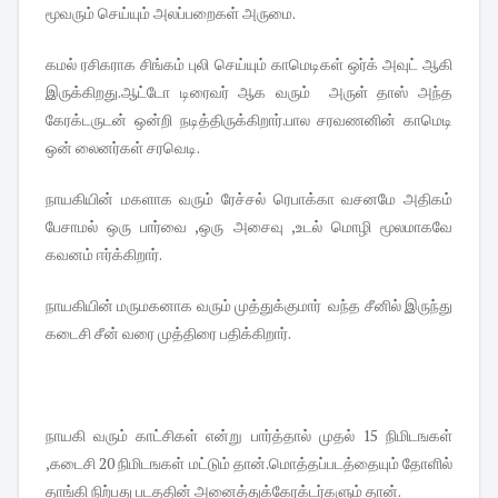
மூவரும் செய்யும் அலப்பறைகள் அருமை.
கமல் ரசிகராக சிங்கம் புலி செய்யும் காமெடிகள் ஒர்க் அவுட் ஆகி
இருக்கிறது.ஆட்டோ டிரைவர் ஆக வரும் அருள் தாஸ் அந்த
கேரக்டருடன் ஒன்றி நடித்திருக்கிறார்.பால சரவணனின் காமெடி
ஒன் லைனர்கள் சரவெடி.
நாயகியின் மகளாக வரும் ரேச்சல் ரெபாக்கா வசனமே அதிகம்
பேசாமல் ஒரு பார்வை ,ஒரு அசைவு ,உடல் மொழி மூலமாகவே
கவனம் ஈர்க்கிறார்.
நாயகியின் மருமகனாக வரும் முத்துக்குமார் வந்த சீனில் இருந்து
கடைசி சீன் வரை முத்திரை பதிக்கிறார்.
நாயகி வரும் காட்சிகள் என்று பார்த்தால் முதல் 15 நிமிடஙகள்
,கடைசி 20 நிமிடஙகள் மட்டும் தான்.மொத்தப்படத்தையும் தோளில்
தாங்கி நிற்பது படததின் அனைத்துக்கேரக்டர்களும் தான்.