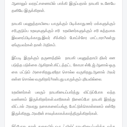
ஆனாலும் வரதட்சணையில் பாக்கி இருப்பதால் நாயகி உடனேயே
தனியே இருக்கிறாள்.
நாயகி பவுனுத்தாயியை யாருக்கும் பிடிக்காது.ஊர் மக்களுக்கும்
சரி,குடும்ப உறவுகளுக்கும் சரி உறவினர்களுக்கும் சரி சுத்தமாக
இவரைப்பிடிக்காது.இவர் சீக்கிரம் போய்ச்சேர மாட்டாரா?என்று
ஏங்குபவர்கள் தான் அதிகம்.
இப்படி இருக்கும் தருணத்தில் நாயகி பவுனுத்தாயி திடீர் என
படுத்த படுக்கை ஆகிறாள்.கிட்டத்தட்ட கோமா ஸ்டேஜ்.ஆனால் ஒரு
கை மட்டும் அசைகிறது.ஏதோ சொல்ல வருகிறது.ஆனால் அவர்
என்ன சொல்ல வருகிறார்?என்பது யாருக்கும் புரியவில்லை.
உறவினர்கள் பலரும் நாயகியைப்பார்த்து விட்டுப்போக வந்த
வண்ணம் இருக்கிறார்கள்.வாரிசுகள் நினைப்போ நாயகி இறந்து
விட்டால் அவரது நகைகளைப்பங்கு போட்டுக்கொள்ளலாம் என்றே
இருக்கிறது. அவரின் சாவுக்காகக்காத்திருக்கிறார்கள்.
இப்போது தான் கதையில் ஒரு ட்விஸ்ட்.நாயகியைப்பார்க்க வந்த