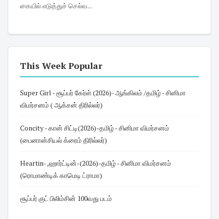
கையில் எடுத்துச் செல்வ...
This Week Popular
Super Girl - சூப்பர் கேர்ள் (2026)- ஆங்கிலம் /தமிழ் - சினிமா
விமர்சனம் ( ஆக்சன் திரில்லர்)
Concity - கான் சிட்டி(2026)-தமிழ் - சினிமா விமர்சனம்
(பைனான்சியல் க்ரைம் திரில்லர்)
Heartin- ,ஹார்ட்டின்-(2026)-தமிழ் - சினிமா விமர்சனம்
(ரொமாண்டிக் காமெடி ட்ராமா)
சூப்பர் குட் பிலிம்சின் 100வது படம்