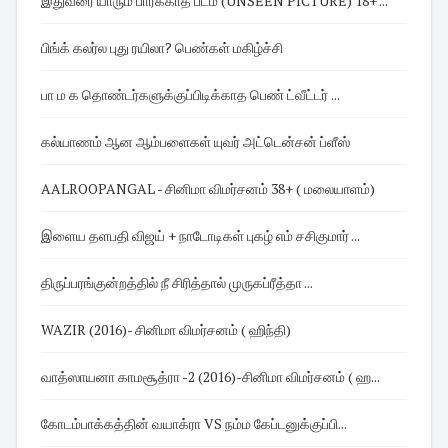
இதுவரை யாரும் பார்க்காத படம் (UNSEEN PICTURE) 18+ ...
பிங்க் கலர்ல புது ரயிலா? பெண்கள் மகிழ்ச்சி
பா ம க தொண்டர்களுக்குப்பிடிக்காத பெண் ட்வீட்டர் ...
கல்யாணம் ஆன ஆம்பளைகள் யுவர் அட்டென்சன் ப்ளீஸ்
AALROOPANGAL - சினிமா விமர்சனம் 38+ ( மலையாளம்)
இளைய தளபதி விஜய் + நாடோடிகள் புகழ் எம் சசிகுமார் ...
திருப்பரங்குன்றத்தில் நீ சிரித்தால் முருகப்ரீத்தா ...
WAZIR (2016)- சினிமா விமர்சனம் ( ஹிந்தி)
வாத்ஸாயனா காமசூத்ரா -2 (2016)-சினிமா விமர்சனம் ( ஹ...
கோடம்பாக்கத்தின் வயாக்ரா VS நம்ம கேப்டனுக்குப்பி...