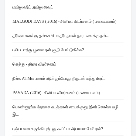
மயிலு ஹிட் , ரயிலு அவுட்
MALGUDI DAYS ( 2016) - சினிமா விமர்சனம் ( மலையாளம்)
திரிஷா எனக்கு தங்கச்சி மாதிரி,நயன் தாரா எனக்கு நங்...
புலிய பாத்து பூனை ஏன் சூடு போட்டுகிச்சு?
கெத்து - திரை விமர்சனம்
நீங்க ATMல பணம் எடுக்கும்போது திருடன் வந்து மிரட்...
PAVADA (2016)- சினிமா விமர்சனம் ( மலையாளம்)
பொண்ணுங்க தோசை சுடத்தான் லாயக்குனு இனி சொல்ல வழி
இ...
புஷ்பா வை சுருக்கி புஷ்-னு கூப்ட்டா அபாயமாமே? ஏன்?