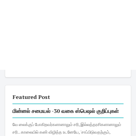
Featured Post
மின்னல் சமையல் -30 வகை ஸ்பெஷல் குறிப்புகள்
வே லைக்குப் போகிறவர்களானாலும் சரி, இல்லத்தரசிகளானாலும்
சரி... காலையில் கண் விழித்த உடனேயே, 'சாப்பிடுவதற்கும்,