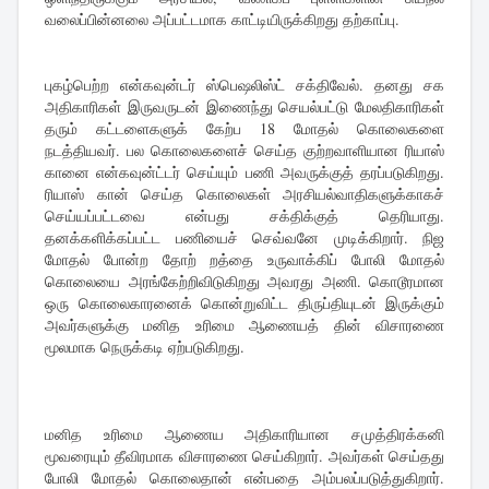
வலைப்பின்னலை அப்பட்டமாக காட்டியிருக்கிறது தற்காப்பு.
புகழ்பெற்ற என்கவுன்டர் ஸ்பெஷலிஸ்ட் சக்திவேல். தனது சக
அதிகாரிகள் இருவருடன் இணைந்து செயல்பட்டு மேலதிகாரிகள்
தரும் கட்டளைகளுக் கேற்ப 18 மோதல் கொலைகளை
நடத்தியவர். பல கொலைகளைச் செய்த குற்றவாளியான ரியாஸ்
கானை என்கவுன்ட்டர் செய்யும் பணி அவருக்குத் தரப்படுகிறது.
ரியாஸ் கான் செய்த கொலைகள் அரசியல்வாதிகளுக்காகச்
செய்யப்பட்டவை என்பது சக்திக்குத் தெரியாது.
தனக்களிக்கப்பட்ட பணியைச் செவ்வனே முடிக்கிறார். நிஜ
மோதல் போன்ற தோற் றத்தை உருவாக்கிப் போலி மோதல்
கொலையை அரங்கேற்றிவிடுகிறது அவரது அணி. கொடூரமான
ஒரு கொலைகாரனைக் கொன்றுவிட்ட திருப்தியுடன் இருக்கும்
அவர்களுக்கு மனித உரிமை ஆணையத் தின் விசாரணை
மூலமாக நெருக்கடி ஏற்படுகிறது.
மனித உரிமை ஆணைய அதிகாரியான சமுத்திரக்கனி
மூவரையும் தீவிரமாக விசாரணை செய்கிறார். அவர்கள் செய்தது
போலி மோதல் கொலைதான் என்பதை அம்பலப்படுத்துகிறார்.