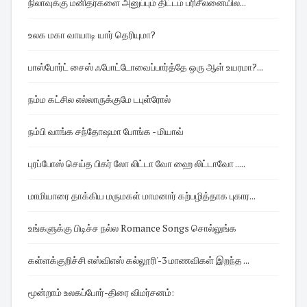
நிலாவுக்கு மனிதர்களை அனுப்பும் திட்டம் பரிசீலனையில...
உலக மகா வாயாடி யார் தெரியுமா?
பாஸ்போர்ட் சைஸ் ஃபோட்டோவைப்பார்த்தே ஒரு ஆள் உயரமா?...
நம்ம கட்சில எல்லாருக்குமே டபுள்ரோல்
நம்பி வாங்க சந்தோஷமா போங்க - மியாவ்
புரப்போஸ் செய்த பிகர் லோ லிட்டா வோ ஹை லிட்டாவோ .....
மாமியாரை தாக்கிய மருமகள் மாமனார் கற்பழித்தாக புகார...
உங்களுக்கு பிடிச்ச நல்ல Romance Songs சொல்லுங்க
கள்ளக்குறிச்சி எஸ்விஎஸ் கல்லூரி'-3 மாணவிகள் இறந்த ...
மூன்றாம் உலகப்போர்-திரை விமர்சனம்: