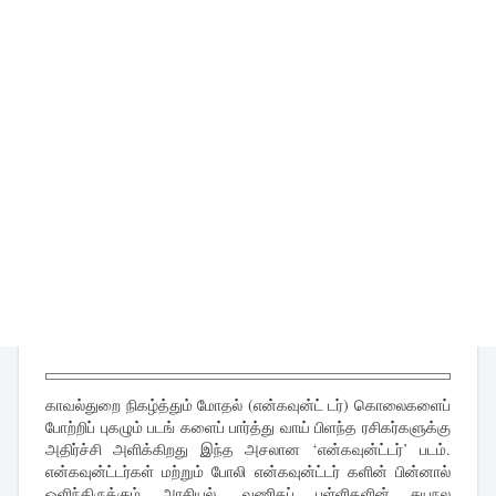
காவல்துறை நிகழ்த்தும் மோதல் (என்கவுன்ட் டர்) கொலைகளைப்
போற்றிப் புகழும் படங் களைப் பார்த்து வாய் பிளந்த ரசிகர்களுக்கு
அதிர்ச்சி அளிக்கிறது இந்த அசலான ‘என்கவுன்ட்டர்’ படம்.
என்கவுன்ட்டர்கள் மற்றும் போலி என்கவுன்ட்டர் களின் பின்னால்
ஒளிந்திருக்கும் அரசியல், வணிகப் புள்ளிகளின் சுயநல