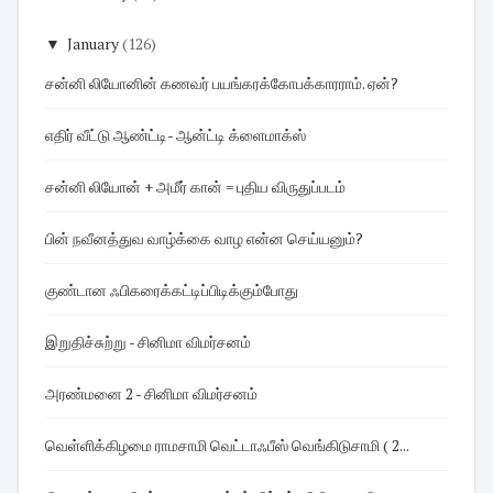
▼
January
(126)
சன்னி லியோனின் கணவர் பயங்கரக்கோபக்காரராம். ஏன்?
எதிர் வீட்டு ஆண்ட்டி- ஆன்ட்டி க்ளைமாக்ஸ்
சன்னி லியோன் + அமீர் கான் = புதிய விருதுப்படம்
பின் நவீனத்துவ வாழ்க்கை வாழ என்ன செய்யனும்?
குண்டான ஃபிகரைக்கட்டிப்பிடிக்கும்போது
இறுதிச்சுற்று - சினிமா விமர்சனம்
அரண்மனை 2 - சினிமா விமர்சனம்
வெள்ளிக்கிழமை ராமசாமி வெட்டாஃபீஸ் வெங்கிடுசாமி ( 2...