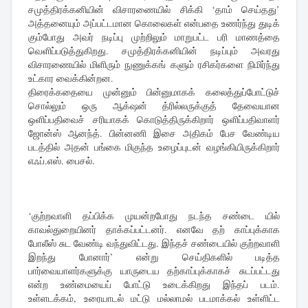
சமுத்திரக்கனியின் விசாரணையில் சிக்கி ‘தாம் செய்தது’
அத்தனையும் அப்பட்டமான கொலைகள் என்பதை உணர்ந்து துடிக்
கும்போது அவர் நடிப்பு முற்றிலும் மாறுபட்ட பரி மாணத்தை
வெளிப்படுத்துகிறது. சமுத்திரக்கனியின் நடிப்பும் அவரது
விசாரணையில் மிளிரும் நுணுக்கங் களும் ரசிகர்களை நிமிர்ந்து
உட்கார வைக்கின்றன.
திரைக்கதையை முன்னும் பின்னுமாகக் கலைத்துப்போட்டுச்
சொல்லும் ஒரு ஆக்‌ஷன் த்ரில்லருக்குத் தேவையான
ஒளிப்பதிவைச் சரியாகக் கொடுத்திருக்கிறார் ஒளிப்பதிவாளர்
ஜோன்ஸ் ஆனந்த். பின்னணி இசை அதிகம் பேச வேண்டிய
படத்தில் அதன் பங்கை மிகுந்த உழைப்புடன் வழங்கியிருக்கிறார்
எஃப்.எஸ். பைசல்.
‘குற்றவாளி தப்பிக்க முயன்றபோது நடந்த சண்டை யில்
காவல்துறையினர் தாக்கப்பட்டனர். எனவே தற் காப்புக்காக
போலீஸ் சுட வேண்டி வந்துவிட்டது. இந்தச் சண்டையில் குற்றவாளி
இறந்து போனார்’ என்று செய்திகளில் படித்த
பார்வையாளர்களுக்கு யாருடைய தற்காப்புக்காகச் சுடப்பட்டது
என்ற உண்மையைப் போட்டு உடைக்கிறது இந்தப் படம்.
உள்ளடக்கம், உரையாடல் மட்டு மல்லாமல் படமாக்கல் உள்ளிட்ட