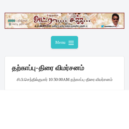
Skip
to
content
Menu
தற்காப்பு-திரை விமர்சனம்
சி.பி.செந்தில்குமார்
·
10:30:00 AM
·
தற்காப்பு-திரை விமர்சனம்