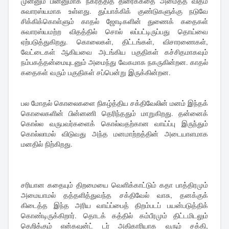
முன்னும் பின்னுமாக நகர்த்தித் திரைக்கதை அமைத்த விதம்
சுவாரஸ்யமாக உள்ளது. துப்பாக்கிக் குண்டுகளுக்கு நடுவே
சிக்கிக்கொள்ளும் காதல் ஜோடிகளின் துணைக் கதைகள்
சுவாரஸ்யமற்ற விதத்தில் சொல் லப்பட்டிருப்பது தொய்வை
ஏற்படுத்துகிறது. கொலைகள், திட்டங்கள், விசாரணைகள்,
வேட்டைகள் ஆகியவை அடங்கிய பகுதிகள் கச்சிதமாகவும்
நம்பகத்தன்மையுடனும் அமைந்து வேகமாக நகருகின்றன. காதல்
கதைகள் வரும் பகுதிகள் சப்பென்று இருக்கின்றன.
பல மோதல் கொலைகளை நிகழ்த்திய சக்திவேலின் மனம் இந்தக்
கொலைகளின் பின்னணி தெரிந்ததும் மாறுகிறது. தன்னைக்
கொல்ல வருபவர்களைக் கொல்வதற்கான வாய்ப்பு இருந்தும்
கொல்லாமல் விடுவது அந்த மனமாற்றத்தின் அடையாளமாக
மனதில் நிற்கிறது.
சரியான கதையும் திறமையை வெளிக்காட்டும் கதா பாத்திரமும்
அமையாமல் தத்தளித்துவந்த சக்திவேல் வாசு, தனக்குக்
கிடைத்த இந்த அரிய வாய்ப்பைத் திறம்படப் பயன்படுத்திக்
கொண்டிருக்கிறார். தொடக் கத்தில் கம்பீரமும் திட்டமிடலும்
தெறிக்கும் என்கவுன்ட் டர் அதிகாரியாக வரும் சக்தி,