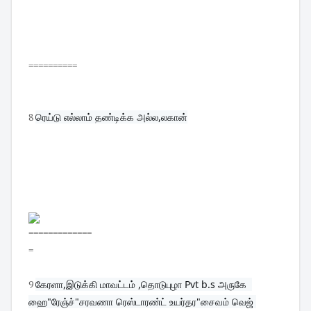
==========
8
ரெய்டு எல்லாம் தண்டிக்க அல்ல,லகான்
=============
=
9
கேரளா,இடுக்கி மாவட்டம் ,தொடுபுழா Pvt b.s அருகே  
ஹை"ரேஞ்ச்"சரவணா ரெஸ்டாரண்ட் உயர்தர"சைவம் வெஜ் 