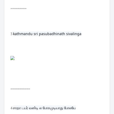
=========
3
kathmandu sri pasubadhinath sivalinga
===========
4
சாதா டயர் வண்டி ல போகமுடியாது போலயே