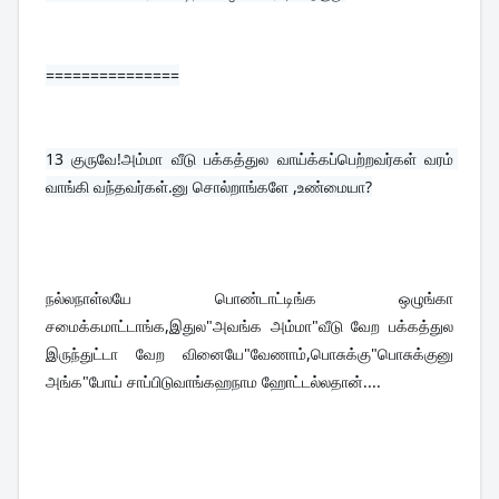
===============
13 
குருவே!அம்மா வீடு பக்கத்துல வாய்க்கப்பெற்றவர்கள் வரம் 
வாங்கி வந்தவர்கள்.னு சொல்றாங்களே ,உண்மையா?
நல்லநாள்லயே பொண்டாட்டிங்க ஒழுங்கா 
சமைக்கமாட்டாங்க,இதுல"அவங்க அம்மா"வீடு வேற பக்கத்துல 
இருந்துட்டா வேற வினையே"வேணாம்,பொசுக்கு"பொசுக்குனு 
அங்க"போய் சாப்பிடுவாங்கஹநாம ஹோட்டல்லதான்....