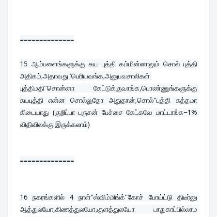
==============
15 
ஆம்பளைங்களுக்கு சுய புத்தி கம்மின்னாலும் சொல் புத்தி 
அதிகம்,அதாவது"பெரியவங்க,அனுபவசாலிகள் 
புத்திமதி"சொன்னா கேட்டுக்குவாங்க,பொண்ணுங்களுக்கு 
சுயபுத்தி என்ன சொல்லுதோ அதுதான்,சொல்"புத்தி சுத்தமா 
கிடையாது (குறிப்பா புருசன் பேச்சை கேட்கவே மாட்டாங்க−1% 
விதிவிலக்கு இருக்கலாம்)
==============
16 
நகரங்களில் 4 நாள்"ஸ்விம்மிங்க்"கோச் போய்ட்டு திடீர்னு 
ஆத்துலயோ,கிணத்துலயோ,குளத்துலயோ பாதுகாப்பில்லாம 