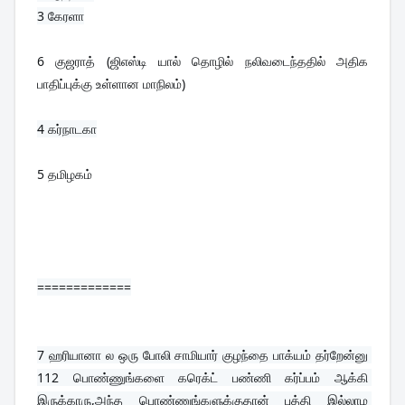
6 குஜராத் (ஜிஎஸ்டி யால் தொழில் நலிவடைந்ததில் அதிக 
பாதிப்புக்கு உள்ளான மாநிலம்)
5 தமிழகம்
=============
7 
ஹரியானா ல ஒரு போலி சாமியார் குழந்தை பாக்யம் தர்றேன்னு 
112 பொண்ணுங்களை கரெக்ட் பண்ணி கர்ப்பம் ஆக்கி 
இருக்காரு,அந்த பொண்ணுங்களுக்குதான் புத்தி இல்லாம 