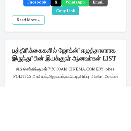
Facebook
X
WhatsApp
Email
Copy Link
Read More »
பத்திரிக்கைகளில் ஜோக்ஸ்"எழுத்தாளராக
இருந்து"பின் இயக்குநர் ஆனவர்கள் LIST
சி.பி.செந்தில்குமார்
·
7:30:00 AM
·
CINEMA
,
COMEDY
,
jokes
,
POLITICS
,
அரசியல்
,
அனுபவம்
,
காமெடி
,
சிரிப்பு .
,
சினிமா
,
ஜோக்ஸ்