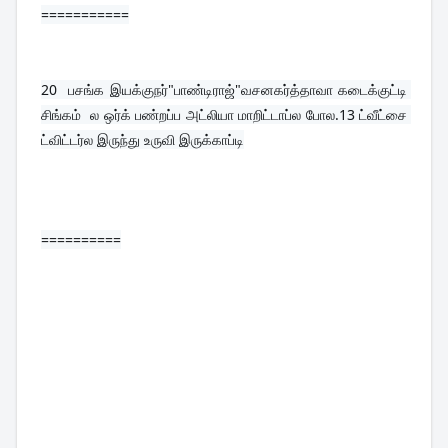
===========
20  
பசங்க இயக்குநர்"பாண்டிராஜ்"வசனகர்த்தாவா கடைக்குட்டி 
சிங்கம்  ல ஒர்க் பண்றப்ப அட்லியா மாறிட்டாப்ல போல.13 ட்வீட்சை 
ட்விட்டர்ல இருந்து உருவி இருக்காப்டி
==========