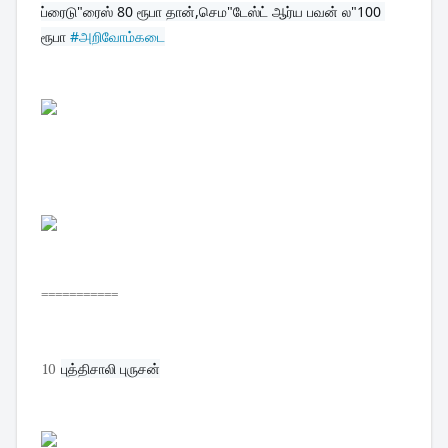
ப்ரைடு"ரைஸ் 80 ரூபா தான்,செம"டேஸ்ட் ஆர்ய பவன் ல"100 
ரூபா 
#அறிவோம்கடை
===========
10
புத்திசாலி புருசன்