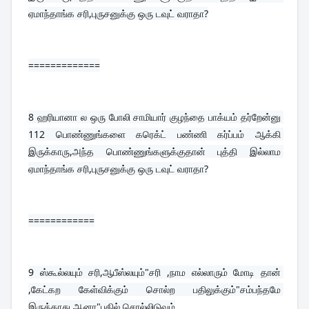
ஏமாந்தாங்க சரி,புருசனுக்கு ஒரு டவுட் வராதா?
=============
8 
ஹரியானா ல ஒரு போலி சாமியார் குழந்தை பாக்யம் தர்றேன்னு 
112 பொண்ணுங்களை கரெக்ட் பண்ணி கர்ப்பம் ஆக்கி 
இருக்காரு,அந்த பொண்ணுங்களுக்குதான் புத்தி இல்லாம 
ஏமாந்தாங்க சரி,புருசனுக்கு ஒரு டவுட் வராதா?
============
9 
ஸ்கூல்லயும் சரி,ஆபீஸ்லயும்"சரி ,நாம எல்லாரும் மோடி தான் 
,கேட்கற கேள்விக்கும் சொல்ற பதிலுக்கும்"சம்பந்தமே 
இருக்காது,ஆனா"பதில் சொல்லிடுவம்