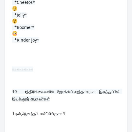
  *Cheetos*
  *Jelly*
  *Boomer*
  *Kinder joy*
=========
19  
பத்திரிக்கைகளில் ஜோக்ஸ்"எழுத்தாளராக இருந்து"பின்  
இயக்குநர் ஆனவர்கள்
1 ரன்,ஆனந்தம் என்"லிங்குசாமி