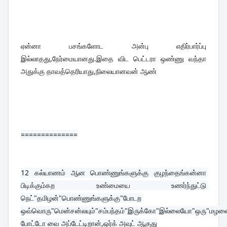
ஏன்னா பசங்களோட அன்பு எதிர்பார்ப்பு 
இல்லாதது,நேர்மையானது.இதை விட பெட்டரா ஒண்ணு வந்தா 
அதுக்கு தாவத்தெரியாது,நிலையானவன் ஆண்
==============
12 
கல்யாணம் ஆன பொண்ணுங்களுக்கு குழந்தைங்கன்னா 
பிடிக்கும்கற உண்மையை உணர்ந்துட்டு 
நெட்"தமிழன்"பொண்ணுங்களுக்கு"போடற 
ஒவ்வொரு"மென்சன்லயும்"சம்பந்தம்"இருக்கோ"இல்லையோ"ஒரு"மழலை
போட்டோ வை அப்டேட்டிறான்,ஒர்க் அவுட் ஆகுது