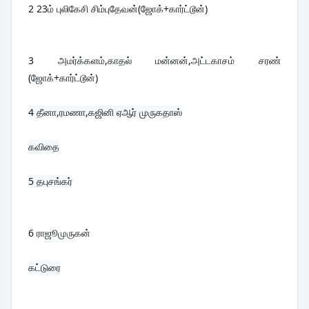
2 23ம் புலிகேசி சிம்புதேவன்(ஜோக்+கார்ட்டூன்)
3 அமர்க்களம்,காதல் மன்னன்,அட்டகாசம் சரண் 
(ஜோக்+கார்ட்டூன்)
4 தீனா,ரமணா,கஜினி ஏஆர் முருகதாஸ்

கவிதை

5 தபுசங்கர்

6 ராஜூமுருகன்