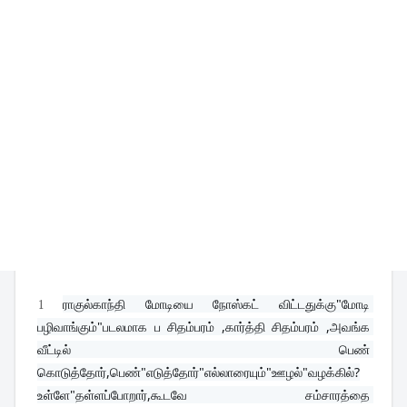
1
ராகுல்காந்தி மோடியை நோஸ்கட் விட்டதுக்கு"மோடி 
பழிவாங்கும்"படலமாக ப சிதம்பரம் ,கார்த்தி சிதம்பரம் ,அவங்க 
வீட்டில் பெண் 
கொடுத்தோர்,பெண்"எடுத்தோர்"எல்லாரையும்"ஊழல்"வழக்கில்?
உள்ளே"தள்ளப்போறார்,கூடவே சம்சாரத்தை 