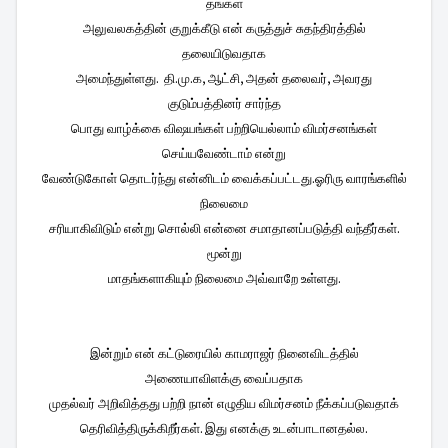
தங்கள்
அலுவலகத்தின் குறுக்கீடு என் கருத்துச் சுதந்திரத்தில்
தலையிடுவதாக
அமைந்துள்ளது. தி.மு.க, ஆட்சி, அதன் தலைவர், அவரது
குடும்பத்தினர் சார்ந்த
பொது வாழ்க்கை விஷயங்கள் பற்றியெல்லாம் விமர்சனங்கள்
செய்யவேண்டாம் என்று
வேண்டுகோள் தொடர்ந்து என்னிடம் வைக்கப்பட்டது.ஓரிரு வாரங்களில்
நிலைமை
சரியாகிவிடும் என்று சொல்லி என்னை சமாதானப்படுத்தி வந்தீர்கள்.
மூன்று
மாதங்களாகியும் நிலைமை அவ்வாறே உள்ளது.
இன்றும் என் கட்டுரையில் காமராஜர் நினைவிடத்தில்
அணையாவிளக்கு வைப்பதாக
முதல்வர் அறிவித்தது பற்றி நான் எழுதிய விமர்சனம் நீக்கப்படுவதாக்
தெரிவித்திருக்கிறீர்கள். இது எனக்கு உடன்பாடானதல்ல.