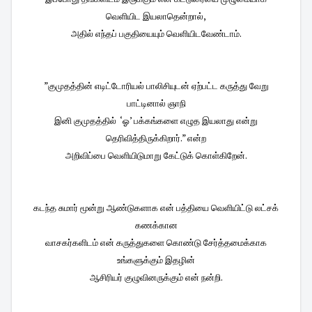
வெளியிட இயலாதென்றால்,
அதில் எந்தப் பகுதியையும் வெளியிடவேண்டாம்.
”குமுதத்தின் எடிட்டோரியல் பாலிசியுடன் ஏற்பட்ட கருத்து வேறு
பாட்டினால் ஞாநி
இனி குமுதத்தில் ‘ஓ’ பக்கங்களை எழுத இயலாது என்று
தெரிவித்திருக்கிறார்.” என்ற
அறிவிப்பை வெளியிடுமாறு கேட்டுக் கொள்கிறேன்.
கடந்த சுமார் மூன்று ஆண்டுகளாக என் பத்தியை வெளியிட்டு லட்சக்
கணக்கான
வாசகர்களிடம் என் கருத்துகளை கொண்டு சேர்த்தமைக்காக
உங்களுக்கும் இதழின்
ஆசிரியர் குழுவினருக்கும் என் நன்றி.