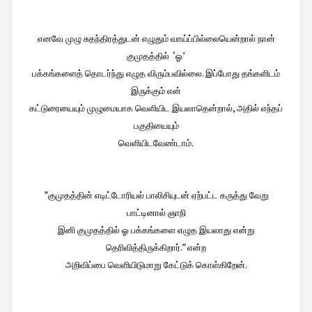
எனவே முழு சுதந்திரத்துடன் எழுதும் வாய்ப்பில்லையென்றால் நான்
குமுதத்தில் ‘ஓ’
பக்கங்களைத் தொடர்ந்து எழுத விரும்பவில்லை. இப்போது தங்களிடம்
இருக்கும் என்
கட்டுரையையும் முழுமையாக வெளியிட இயலாதென்றால், அதில் எந்தப்
பகுதியையும்
வெளியிடவேண்டாம்.
”குமுதத்தின் எடிட்டோரியல் பாலிசியுடன் ஏற்பட்ட கருத்து வேறு
பாட்டினால் ஞாநி
இனி குமுதத்தில் ஓ பக்கங்களை எழுத இயலாது என்று
தெரிவித்திருக்கிறார்.” என்ற
அறிவிப்பை வெளியிடுமாறு கேட்டுக் கொள்கிறேன்.