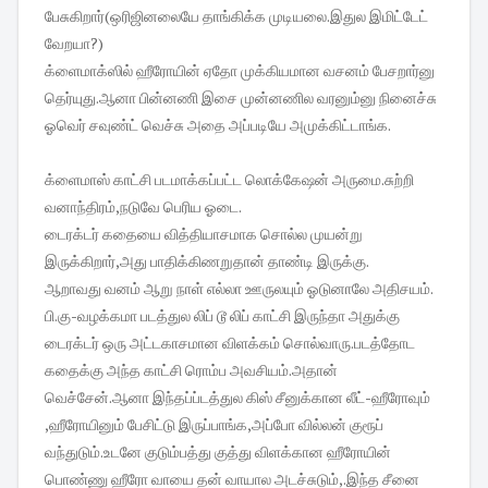
பேசுகிறார்(ஒரிஜினலையே தாங்கிக்க முடியலை.இதுல இமிட்டேட்
வேறயா?)
க்ளைமாக்ஸில் ஹீரோயின் ஏதோ முக்கியமான வசனம் பேசறார்னு
தெர்யுது.ஆனா பின்னணி இசை முன்னணில வரனும்னு நினைச்சு
ஓவெர் சவுண்ட் வெச்சு அதை அப்படியே அமுக்கிட்டாங்க.
க்ளைமாஸ் காட்சி படமாக்கப்பட்ட லொக்கேஷன் அருமை.சுற்றி
வனாந்திரம்,நடுவே பெரிய ஓடை.
டைரக்டர் கதையை வித்தியாசமாக சொல்ல முயன்று
இருக்கிறார்,அது பாதிக்கிணறுதான் தாண்டி இருக்கு.
ஆறாவது வனம் ஆறு நாள் எல்லா ஊருலயும் ஓடுனாலே அதிசயம்.
பி.கு-வழக்கமா படத்துல லிப் டூ லிப் காட்சி இருந்தா அதுக்கு
டைரக்டர் ஒரு அட்டகாசமான விளக்கம் சொல்வாரு.படத்தோட
கதைக்கு அந்த காட்சி ரொம்ப அவசியம்.அதான்
வெச்சேன்.ஆனா இந்தப்ப்டத்துல கிஸ் சீனுக்கான லீட்-ஹீரோவும்
,ஹீரோயினும் பேசிட்டு இருப்பாங்க,அப்போ வில்லன் குரூப்
வந்துடும்.உடனே குடும்பத்து குத்து விளக்கான ஹீரோயின்
பொண்ணு ஹீரோ வாயை தன் வாயால அடச்சுடும்,.இந்த சீனை