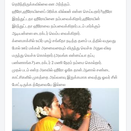
தெரிந்திருக்கவில்லை என அர்த்தம்.
ஹீரோ,ஹீரோயினைப் பிரிக்க வில்லன் என்ன செய்யறார்?ஹீரோ
இறந்துட்டதா ஹீரோயினை நம்பவைக்கிறார்,ஹீரோயின்
இரந்துட்டதா ஹீரோவை நம்பவைக்கிறார்.படம் பார்க்கும்
ஆடியன்ஸை டைரக்டர் வெம்ப வைக்கிறார்.
க்ளைமாக்சில் உயிர் புகழ் சங்கீதா நடித்த தனம் படத்தில் வருவது
போல் ஊர் மக்கள் அனைவரையும் விருந்து வெச்சு அதுல விஷ
மருந்து வெச்சு கொல்றார்.(அவங்க என்னய்யா தப்பு
பண்ணாங்க?).டைரக்டர் 2 மணி நேரம் நம்மை கொல்றார்.
முதல் படம் என்ற அளவில் ஹீரோ ஓகே தான்.ஆனால் சண்டை
காட்சிகளில் முகத்தை அவ்வளவு இறுக்கமாக வைத்து ஓவர் சீன்
போட்டிருக்க த்தேவையே இல்லை