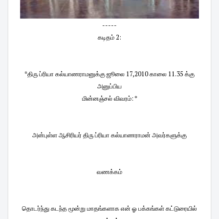
-----
கடிதம் 2:
*திரு ப்ரியா கல்யாணராமனுக்கு ஜூலை 17,2010 காலை 11.35 க்கு
அனுப்பிய
மின்னஞ்சல் விவரம்: *
அன்புள்ள ஆசிரியர் திரு ப்ரியா கல்யாணராமன் அவர்களுக்கு
வணக்கம்
தொடர்ந்து கடந்த மூன்று மாதங்களாக என் ஓ பக்கங்கள் கட்டுரையில்