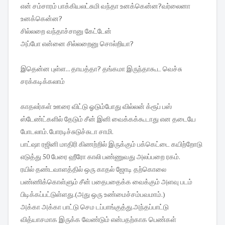
என் சம்சாரம் பாக்கியலட்சுமி வந்தா உனக்கென்ன?வர்லைனா
உனக்கென்ன?
சில்லறை வந்தாச்சானு கேட்டேன்
அப்போ என்னை சில்லறைனு சொல்றியா?
இதென்ன புள்ள... தாயத்தா? தங்கமா இருந்தாகூட வெச்சு
சரக்கடிக்கலாம்
காதலர்கள் ஊரை விட்டு ஓடும்போது வில்லன் க்ரூப் பஸ்
ஸ்டேண்ட்களில் தேடும் சீன் இனி வைக்கக்கூடாது என தடையே
போடலாம். போரடிச்சுடுச்சுடா சாமி.
பாட்ஷா ரஜினி மாதிரி கிணற்றில் இருக்கும் பக்கெட்டை கயிற்றோடு
எடுத்து 50 பேரை ஹீரோ காலி பண்ணுவது அலப்பறை ரகம்.
ரயில் தண்டவாளத்தில் ஒரு காதல் ஜோடி தற்கொலை
பண்ணிக்கொள்ளும் சீன் பதைபதைக்க வைக்கும் அளவு படம்
பிடிக்கப்பட்டுள்ளது.(அது ஒரு உண்மைச்சம்பவமாம்.)
அக்கா அக்கா பாட்டு செம டப்பாங்குத்து.அந்தப்பாட்டு
வித்யாசமாக இருக்க வேண்டும் என்பதற்காக பெண்கள்