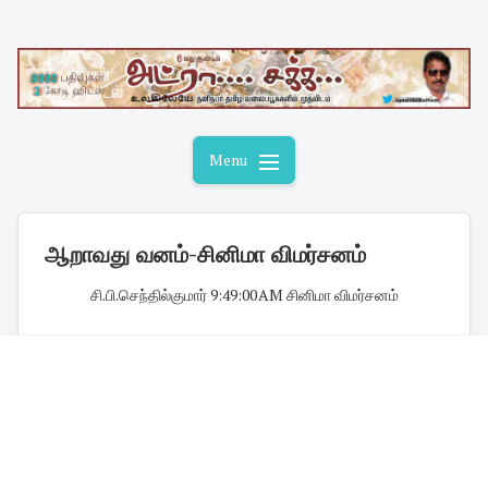
Skip
to
content
Menu
ஆறாவது வனம்-சினிமா விமர்சனம்
சி.பி.செந்தில்குமார்
·
9:49:00 AM
·
சினிமா விமர்சனம்