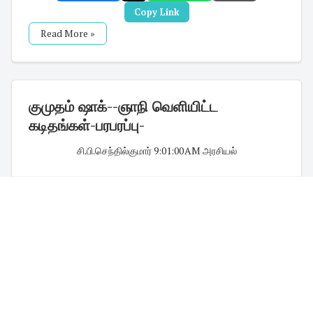
Copy Link
Read More »
குமுதம் ஷாக்--ஞாநி வெளியிட்ட
கடிதங்கள்-பரபரப்பு-
சி.பி.செந்தில்குமார்
·
9:01:00 AM
·
அரசியல்