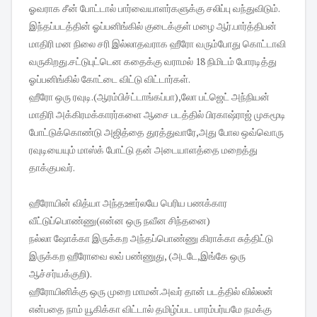
ஓவராக சீன் போட்டால் பார்வையாளர்களுக்கு சலிப்பு வந்துவிடும்.
இந்தப்படத்தின் ஓப்பனிங்கில் குடைக்குள் மழை ஆர்.பார்த்திபன்
மாதிரி மன நிலை சரி இல்லாதவராக ஹீரோ வரும்போது கொட்டாவி
வருகிறது.சட்டுபுட்டென கதைக்கு வராமல் 18 நிமிடம் போரடித்து
ஓப்பனிங்கில் கோட்டை விட்டு விட்டார்கள்.
ஹீரோ ஒரு ரவுடி.(ஆரம்பிச்ட்டாங்கப்பா),லோ பட்ஜெட் அந்நியன்
மாதிரி அக்கிரமக்காரர்களை ஆசை படத்தில் பிரகாஷ்ராஜ் முகமூடி
போட்டுக்கொண்டு அஜித்தை துரத்துவாரே,அது போல ஒவ்வொரு
ரவுடியையும் மாஸ்க் போட்டு தன் அடையாளத்தை மறைத்து
தாக்குபவர்.
ஹீரோயின் வித்யா அந்தஊர்லயே பெரிய பணக்கார
வீட்டுப்பொண்ணு(என்ன ஒரு நவீன சிந்தனை)
நல்லா ஷோக்கா இருக்கற அந்தப்பொண்ணு கிராக்கா சுத்திட்டு
இருக்கற ஹீரோவை லவ் பண்ணுது, (அடடே,இங்கே ஒரு
ஆச்சர்யக்குறி).
ஹீரோயினிக்கு ஒரு முறை மாமன்.அவர் தான் படத்தில் வில்லன்
என்பதை நாம் யூகிக்கா விட்டால் தமிழ்ப்பட பாரம்பர்யமே நமக்கு