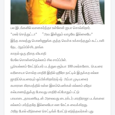
பல இடங்களில் வசனகர்த்தா உள்ளேன் ஐயா சொல்கிறார்.
”மலர் செத்துட்டா” “அவ இன்னும் வாழவே இல்லையே”
இந்த காலத்து பொண்ணுங்க குத்த வெச்சு உக்காந்ததும் கூட்டாளி
தேட ஆரம்பிச்சிடறாங்க
காதல் ஒரு தீராத வியாதி
மேலே சொன்னதெல்லாம் சில சாம்ப்பிள்.
பூவெல்லாம் கேட்டுப்பார் படத்துல சூர்யா 100 மலர்களோட பெயரை
வரிசையா சொல்ற மாதிரி இதில் ஹீரோ நாட்டில் இருக்கற எல்லா
ஜாதிப்பெயரையும் ஒப்பிக்கிறார்(ஷ் ஷ் அப்பா முடியலை)
சுமாரான கிராமத்தில் உள்ள இளம்பெண்கள் எல்லாம் ஏதோ
கல்யாணத்துக்கு போவது மாதிரி எப்போதும் பட்டு
பாவாடை,தாவணியுடன் அலைவது டைரக்டர் பாரதிராஜா படங்களை
எல்லாம் பார்த்ததே இல்லையோ என கேட்க வைக்கிறது.
அதே போல் வீடுகளை செட்டிங்க் போட்டு எடுத்தவர்கள் புது