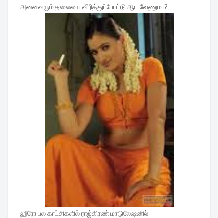
அனைவரும் தலையை விரித்துப்போட்டு ஆட வேணுமா?
ஹீரோ பல காட்சிகளில் ராஜ்கிரண் மாடுலேஷனில்