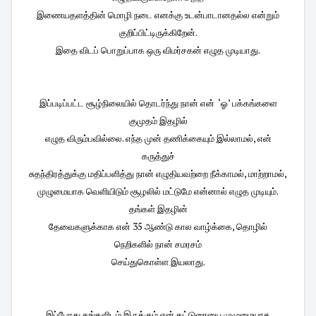
இணையதளத்தின் மொழி நடை எனக்கு உடன்பாடானதல்ல என்றும்
குறிப்பிட்டிருக்கிறேன்.
இதை விடப் பொறுப்பாக ஒரு விமர்சகன் எழுத முடியாது.
இப்படிப்பட்ட சூழ்நிலையில் தொடர்ந்து நான் என் ‘ஓ’ பக்கங்களை
குமுதம் இதழில்
எழுத விரும்பவில்லை. எந்த முன் தணிக்கையும் இல்லாமல், என்
கருத்துச்
சுதந்திரத்துக்கு மதிப்பளித்து நான் எழுதியவற்றை நீக்காமல், மாற்றாமல்,
முழுமையாக வெளியிடும் சூழலில் மட்டுமே என்னால் எழுத முடியும்.
தங்கள் இதழின்
தேவைகளுக்காக என் 35 ஆண்டு கால வாழ்க்கை, தொழில்
நெறிகளில் நான் சமரசம்
செய்துகொள்ள இயலாது.
இப்போது தங்களிடம் இருக்கும் என் கட்டுரையை முழுமையாக