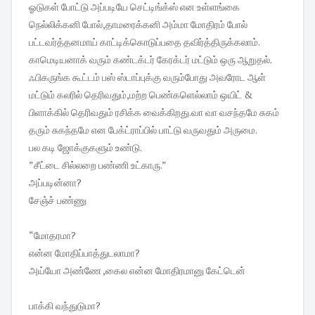
ஓடுகள் போட்டு அப்படியே செட்டிங்க்ஸ் என உள்ளங்கை
நெல்லிக்கனி போல்,தாமரைக்கனி அம்மா மோதிரம் போல்
பட்டவர்த்தனமாய் காட்டிக்கொடுப்பதை தவிர்த்திருக்கலாம்.
காமெடியனாக் வரும் கண்டக்டர் கேரக்டர் மட்டும் ஒரு ஆறுதல்.
ஃபிகருங்க கூட்டம் பஸ் ஸ்டாப்புக்கு வரும்போது அவரோட ஆள்
மட்டும் கலரில் தெரிவதும்,மற்ற பெண்களெல்லாம் ஒயிட் &
பிளாக்கில் தெரிவதும் ரசிக்க வைக்கிறது.வா வா வசந்தமே சுகம்
தரும் சுகந்தமே என பேக்ட்ராப்பில் பாட்டு வருவதும் அருமை.
பல கடி ஜோக்குகளும் உண்டு.
”சீட்டை சில்லறை பண்ணி உட்காரு.”
அப்படின்னா?
சேஞ்ச் பண்ணு
“மோதரமா?
என்ன மோதிப்பாத்துடலாமா?
அய்யோ அண்ணே ,கைல என்ன மோதிரமானு கேட்டென்
பாக்கி வந்துடுமா?