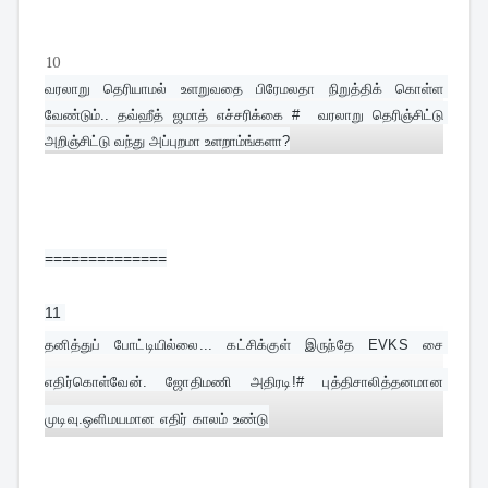
10
வரலாறு தெரியாமல் உளறுவதை பிரேமலதா நிறுத்திக் கொள்ள 
வேண்டும்.. தவ்ஹீத் ஜமாத் எச்சரிக்கை #  வரலாறு தெரிஞ்சிட்டு 
அறிஞ்சிட்டு வந்து அப்புறமா உளறாம்ங்களா?
==============
11 
தனித்துப் போட்டியில்லை... கட்சிக்குள் இருந்தே EVKS சை 
எதிர்கொள்வேன். ஜோதிமணி அதிரடி!# புத்திசாலித்தனமான 
முடிவு.ஒளிமயமான எதிர் காலம் உண்டு