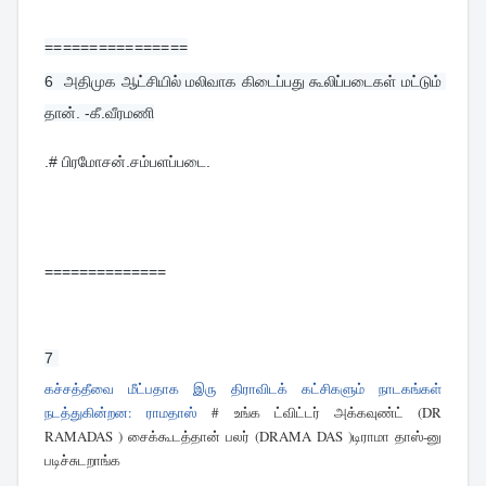
================
6  
அதிமுக ஆட்சியில் மலிவாக கிடைப்பது கூலிப்படைகள் மட்டும் 
தான். -கீ.வீரமணி
.# பிரமோசன்.சம்பளப்படை.
==============
7 
கச்சத்தீவை மீட்பதாக இரு திராவிடக் கட்சிகளும் நாடகங்கள்
நடத்துகின்றன: ராமதாஸ்
# உங்க ட்விட்டர் அக்கவுண்ட் (DR
RAMADAS ) சைக்கூடத்தான் பலர் (DRAMA DAS )டிராமா தாஸ்-னு
படிச்சுடறாங்க