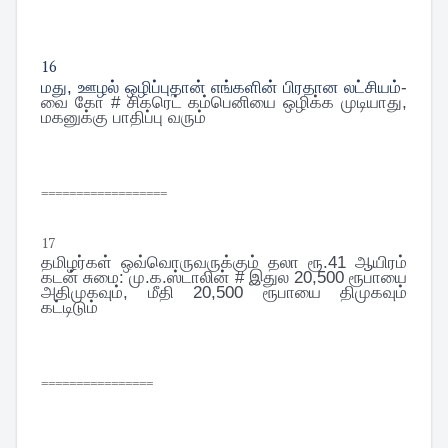
16
மது, ஊழல் ஒழிப்புதான் எங்களின் பிரதான லட்சியம்
-
வை கோ # சிகரெட் கம்பெனியை ஒழிக்க முடியாது,
மகனுக்கு பாதிப்பு வரும்
==================
17
தமிழர்கள் ஒவ்வொருவருக்கும் தலா ரூ.41 ஆயிரம்
கடன் சுமை: மு.க.ஸ்டாலின் # இதுல 20,500 ரூபாயை
அதிமுகவும், மீதி 20,500 ரூபாயை திமுகவும்
கட்டிடும்
================