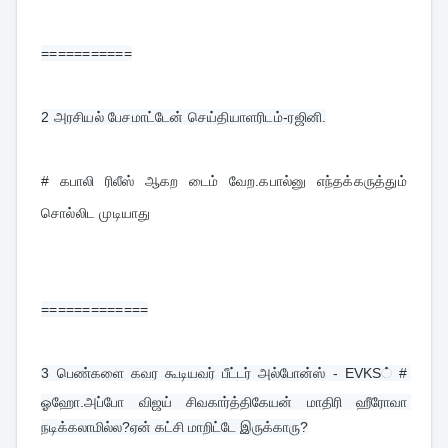
===========
2 
அரசியல் பேசமாட்டேன் செய்தியாளரிடம்-ரஜினி.
# கபாலி ரிலீஸ் ஆகற டைம் வேற.கபால்னு எந்தக்கருத்தும் 
சொல்லிட முடியாது
=============
3 
பெண்களை கவர கூடியவர் பீட்டர் அல்போன்ஸ் - EVKS் # 
ஓஹோ.அப்போ விஜய் சிவகார்த்திகேயன் மாதிரி ஹீரோவா 
நடிக்கலாமில்ல?ஏன் கட்சி மாறிட்டே இருக்காரு?