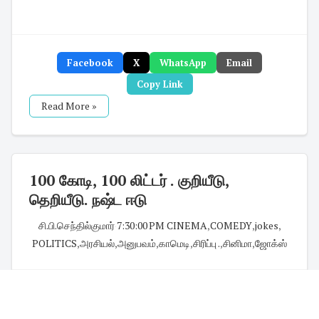
Facebook
X
WhatsApp
Email
Copy Link
Read More »
100 கோடி, 100 லிட்டர் . குறியீடு,
தெறியீடு. நஷ்ட ஈடு
சி.பி.செந்தில்குமார்
·
7:30:00 PM
·
CINEMA
,
COMEDY
,
jokes
,
POLITICS
,
அரசியல்
,
அனுபவம்
,
காமெடி
,
சிரிப்பு .
,
சினிமா
,
ஜோக்ஸ்