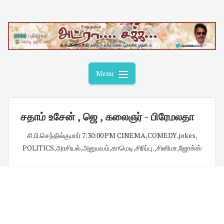
Skip
to
content
Menu
சதாம் உசேன் , ஜெ , கலைஞர் - பிரேமலதா
சி.பி.செந்தில்குமார்
·
7:30:00 PM
·
CINEMA
,
COMEDY
,
jokes
,
POLITICS
,
அரசியல்
,
அனுபவம்
,
காமெடி
,
சிரிப்பு .
,
சினிமா
,
ஜோக்ஸ்