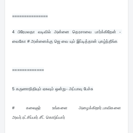
===============
4 
பிரேமலதா வடிவில் அன்னை தெரசாவை பார்க்கிறேன் - 
வைகோ # அன்னைக்கு ஜெ வை யும் இப்டித்தான் புகழ்ந்தீங்க
=============
5 
கருணாநிதியும் ஏசுவும் ஒன்று- அப்பாவு பேச்சு
# கலைஞர் உங்களை அழைக்கிறார்.பாவிகளை 
அவர்.ரட்சிப்பார்.சீட் கொடுப்பார்