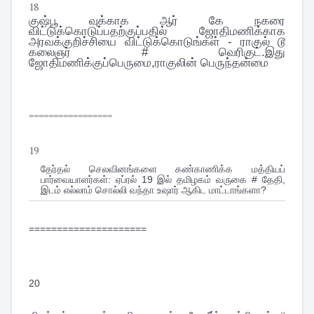
18
குஷ்பூ வுக்காக ஆர் கே நகரை
விட்டுக்கொடுப்பதற்குப்பதில் ஜோதிமணிக்காக
அரவக்குறிச்சியை விட்டுக்கொடுங்கள் - ராகுல் டூ
கலைஞர் # வெரிகுட்.இது
ஜோதிமணிக்குப்பெருமை,ராகுலின் பெருந்தன்மை
=================
19
தேர்தல் செலவினங்களை கண்காணிக்க மத்தியப்
பார்வையாளர்கள்: ஏப்ரல் 19 இல் தமிழகம் வருகை
# தேதி,
இடம் எல்லாம் சொல்லி வந்தா உஷார் ஆகிட மாட்டாங்களா?
=====================
20