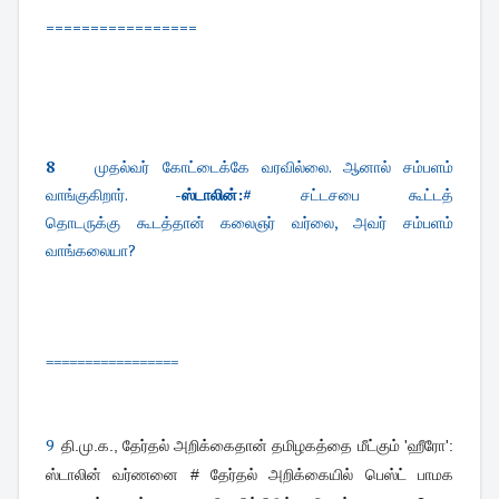
=================
8
முதல்வர் கோட்டைக்கே வரவில்லை. ஆனால் சம்பளம்
வாங்குகிறார். -
ஸ்டாலின்:#
சட்டசபை கூட்டத்
தொடருக்கு
கூடத்தான் கலைஞர் வர்லை, அவர் சம்பளம்
வாங்கலையா?
=================
9
தி.மு.க., தேர்தல் அறிக்கைதான் தமிழகத்தை மீட்கும் 'ஹீரோ':
ஸ்டாலின் வர்ணனை # தேர்தல் அறிக்கையில் பெஸ்ட் பாமக