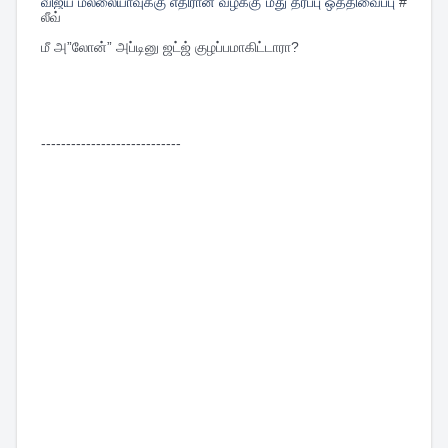
விஜய் மல்லையாவுக்கு எதிரான வழக்கு மீது தீர்ப்பு ஒத்திவைப்பு
#
லீவ்
மீ அ”லோன்” அப்டினு ஜட்ஜ் குழப்பமாகிட்டாரா?
----------------------------