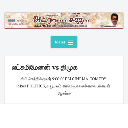
Skip
to
content
Menu
லட்சுமிமேனன் vs திமுக
சி.பி.செந்தில்குமார்
·
9:00:00 PM
·
CINEMA
,
COMEDY
,
jokes POLITICS
,
அனுபவம்
,
காமெடி
,
நகைச்சுவை
,
விகடன்
,
ஜோக்ஸ்