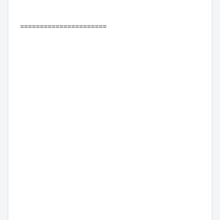
======================