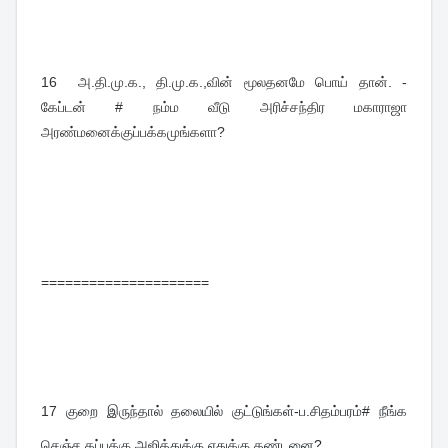
16
அ.தி.மு.க., தி.மு.க.,வின் மூலதனமே பொய் தான். -
கேப்டன் # நம்ம வீடு அரிச்சந்திர மகாராஜா
அரண்மனைக்குப்பக்கமுங்களா?
=====================
17
குறை இருந்தால் தலையில் குட்டுங்கள்-ப.சிதம்பரம்# நீங்க 
செஞ்ச தப்புக்கு அஜித்துக்கு எதுக்கு தண்டனை?