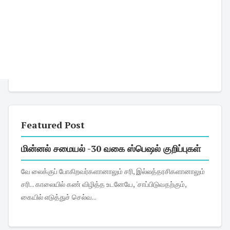
Featured Post
மின்னல் சமையல் -30 வகை ஸ்பெஷல் குறிப்புகள்
வே லைக்குப் போகிறவர்களானாலும் சரி, இல்லத்தரசிகளானாலும்
சரி... காலையில் கண் விழித்த உடனேயே, 'சாப்பிடுவதற்கும்,
கையில் எடுத்துச் செல்வ...