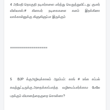
4 
அமேதி தொகுதி நடிகர்களை பார்த்து வெறுத்துவிட்டது: குமார் 
விஸ்வாஸ்.# கிளாமர் நடிகைகளை களம் இறக்கினா 
வாக்காள்னுக்கு கிளுகிளுப்பா இருக்கும்
===================
5  
BJP க்குஅழிவுக்காலம் ஆரம்பம்: காங் # உங்க கப்பல் 
கவுந்துட்டிருக்கு.அதைக்காப்பாத்த வழியைப்பார்க்காம மேலே 
பறக்கும் விமானத்தைகுறை சொன்னா?