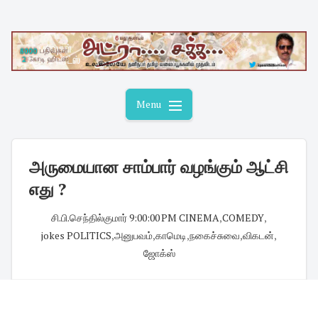
Skip
to
content
Menu
அருமையான சாம்பார் வழங்கும் ஆட்சி
எது ?
சி.பி.செந்தில்குமார்
·
9:00:00 PM
·
CINEMA
,
COMEDY
,
jokes POLITICS
,
அனுபவம்
,
காமெடி
,
நகைச்சுவை
,
விகடன்
,
ஜோக்ஸ்