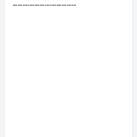
==========================