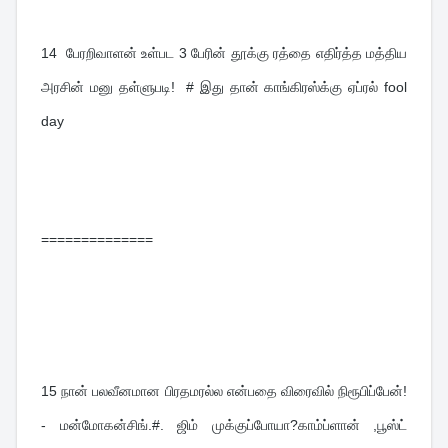
14  
பேரறிவாளன் உள்பட 3 பேரின் தூக்கு ரத்தை எதிர்த்த மத்திய 
அரசின் மனு தள்ளுபடி!  # இது தான் காங்கிரஸ்க்கு ஏப்ரல் fool 
day
==============
15 
நான் பலவீனமான பிரதமரல்ல என்பதை விரைவில் நிரூபிப்பேன்! 
- மன்மோகன்சிங்.#. ஜிம் முக்குப்போயா?காம்ப்ளான் ,பூஸ்ட் 