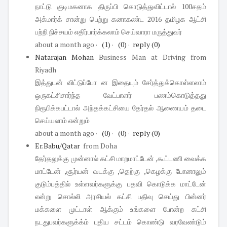
நாட்டு குடிமகனாக திருப்பி கொடுத்துவிட்டால் 100சதம்
அக்மார்க் சான்று பெற்று கனாகண்ட 2016 தமிழக ஆட்சி
பற்றி நிச்சயம் எதிர்பார்க்கலாம் செய்வாரா மருத்துவர்
about a month ago
·
(1)
·
(0)
·
reply
(0)
Natarajan Mohan
Business Man at Driving
from
Riyadh
இத்துடன் விட்டுப்போ ன இதையும் சேர்த்துக்கொள்ளலாம்
ஒருகட்சிசார்ந்த வேட்பாளர் பணம்கொடுத்தது
நிரூபிக்கபட்டால் அந்தக்கட்சியை தேர்தல் ஆணையம் தடை
செய்யலாம் என்றும்
about a month ago
·
(0)
·
(0)
·
reply
(0)
Er.Babu/Qatar
from Doha
தேர்தலுக்கு முன்னால் கட்சி மாறமாட்டேன் ,கூட்டணி வைக்க
மாட்டேன் ,சூர்யன் வடக்கு ,தெற்கு ,கெழக்கு போனாலும்
குடும்பத்தில் உள்ளவர்களுக்கு பதவி கொடுக்க மாட்டேன்
என்று சொல்லி அரசியல் கட்சி பதிவு செய்து பின்னர்
மக்களை முட்டாள் ஆக்கும் உங்களை போன்ற கட்சி
நடதுபவர்களுக்க்ம் புதிய சட்டம் கொண்டு வரவேண்டும்