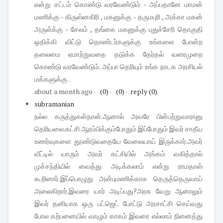
என்று சட்டம் கொண்டு வரவேண்டும் - அப்பதானே மாமன்
மணிக்கு - கிருஸ்னகிரி , மகனுக்கு - தருமபுரி , அக்கா மகன்
அருள்க்கு - சேலம் , தங்கை மகனுக்கு புதுச்சேரி தொகுதி
ஒதிக்கி விட்டு தொண்டர்களுக்கு உங்களை போன்ற
தலைமை ஏமாற்றுவதை தடுக்க தேர்தல் வரைமுறை
கொண்டு வரவேண்டும். அப்பா தெரியும் உங்க நாடக அரசியல்
மக்களுக்கு .
about a month ago
·
(0)
·
(0)
·
reply
(0)
subramanian
நல்ல கருத்துகள்தான்.ஆனால் அவரே பின்பற்றுவாரானு
தெரியலை.கட்சி ஆரம்பிக்கும்போதும் இப்போதும் இவர் சாதீய
உணர்வுகளை தூண்டுவதையே வேலையாய் இருக்கார்.அவர்
வீட்டில் யாரும் அவர் கட்சியில் அங்கம் வகித்தால்
முச்சந்தியில் வைத்து அடிக்கலாம் என்று ராமதாஸ்
கூறினார்.இப்பொழுது அன்புமணிக்காக தெருத்தெருவாய்
அலைகிறார்.இவரை யார் அடிப்பது?அரசு வேறு ஆனாலும்
இவர் தனியாக ஒரு பட்ஜெட் போட்டு அரசாட்சி செய்வது
போல கற்பனையில் வாழும் காகம் இவரை எல்லாம் நினைத்து