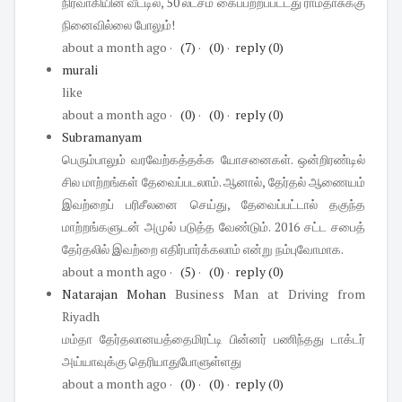
நிர்வாகியின் வீட்டில், 50 லட்சம் கைப்பற்றப்பட்டது ராமதாசுக்கு
நினைவில்லை போலும்!
about a month ago
·
(7)
·
(0)
·
reply
(0)
murali
like
about a month ago
·
(0)
·
(0)
·
reply
(0)
Subramanyam
பெரும்பாலும் வரவேற்கத்தக்க யோசனைகள். ஒன்றிரண்டில்
சில மாற்றங்கள் தேவைப்படலாம். ஆனால், தேர்தல் ஆணையம்
இவற்றைப் பரிசீலனை செய்து, தேவைப்பட்டால் தகுந்த
மாற்றங்களுடன் அமுல் படுத்த வேண்டும். 2016 சட்ட சபைத்
தேர்தலில் இவற்றை எதிர்பார்க்கலாம் என்று நம்புவோமாக.
about a month ago
·
(5)
·
(0)
·
reply
(0)
Natarajan Mohan
Business Man at Driving
from
Riyadh
மம்தா தேர்தலானயத்தைமிரட்டி பின்னர் பணிந்தது டாக்டர்
அய்யாவுக்கு தெரியாதுபோளுள்ளது
about a month ago
·
(0)
·
(0)
·
reply
(0)