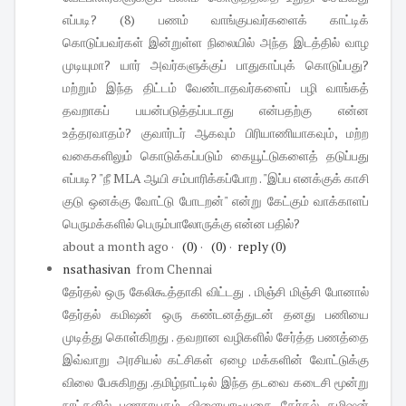
எப்படி? (8) பணம் வாங்குபவர்களைக் காட்டிக்
கொடுப்பவர்கள் இன்றுள்ள நிலையில் அந்த இடத்தில் வாழ
முடியுமா? யார் அவர்களுக்குப் பாதுகாப்புக் கொடுப்பது?
மற்றும் இந்த திட்டம் வேண்டாதவர்களைப் பழி வாங்கத்
தவறாகப் பயன்படுத்தப்படாது என்பதற்கு என்ன
உத்தரவாதம்? குவார்டர் ஆகவும் பிரியாணியாகவும், மற்ற
வகைகளிலும் கொடுக்கப்படும் கையூட்டுகளைத் தடுப்பது
எப்படி? "நீ MLA ஆயி சம்பாரிக்கப்போற . "இப்ப எனக்குக் காசி
குடு ஒனக்கு வோட்டு போடறன்" என்று கேட்கும் வாக்காளப்
பெருமக்களில் பெரும்பாலோருக்கு என்ன பதில்?
about a month ago
·
(0)
·
(0)
·
reply
(0)
nsathasivan
from Chennai
தேர்தல் ஒரு கேலிகூத்தாகி விட்டது . மிஞ்சி மிஞ்சி போனால்
தேர்தல் கமிஷன் ஒரு கண்டனத்துடன் தனது பணியை
முடித்து கொள்கிறது . தவறான வழிகளில் சேர்த்த பணத்தை
இவ்வாறு அரசியல் கட்சிகள் ஏழை மக்களின் வோட்டுக்கு
விலை பேசுகிறது .தமிழ்நாட்டில் இந்த தடவை கடைசி மூன்று
நாட்களில் பணநாயகம் விளையாடியதை தேர்தல் கமிஷன்