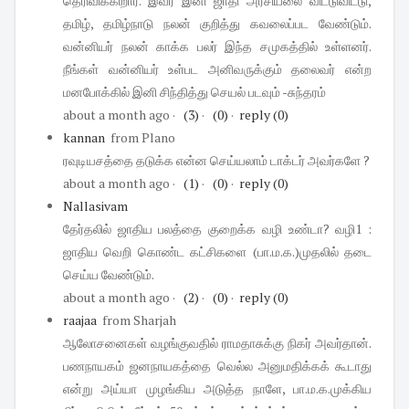
தெரிவிக்கிறார். இவர் இனி ஜாதி அரசியலை விட்டுவிட்டு,
தமிழ், தமிழ்நாடு நலன் குறித்து கவலைப்பட வேண்டும்.
வன்னியர் நலன் காக்க பலர் இந்த சமுகத்தில் உள்ளனர்.
நீங்கள் வன்னியர் உள்பட அனிவருக்கும் தலைவர் என்ற
மனபோக்கில் இனி சிந்தித்து செயல் படவும் -சுந்தரம்
about a month ago
·
(3)
·
(0)
·
reply
(0)
kannan
from Plano
ரவுடியசத்தை தடுக்க என்ன செய்யலாம் டாக்டர் அவர்களே ?
about a month ago
·
(1)
·
(0)
·
reply
(0)
Nallasivam
தேர்தலில் ஜாதிய பலத்தை குறைக்க வழி உண்டா? வழி1 :
ஜாதிய வெறி கொண்ட கட்சிகளை (பா.ம.க.)முதலில் தடை
செய்ய வேண்டும்.
about a month ago
·
(2)
·
(0)
·
reply
(0)
raajaa
from Sharjah
ஆலோசனைகள் வழங்குவதில் ராமதாசுக்கு நிகர் அவர்தான்.
பணநாயகம் ஜனநாயகத்தை வெல்ல அனுமதிக்கக் கூடாது
என்று அய்யா முழங்கிய அடுத்த நாளே, பா.ம.க.முக்கிய