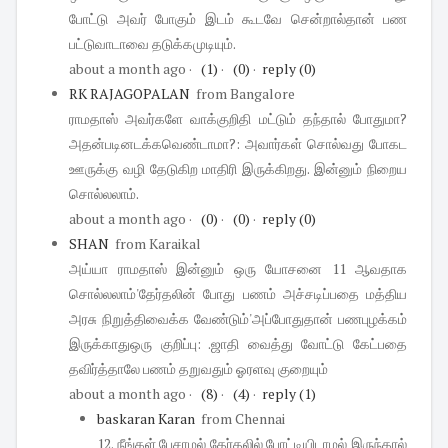
போட்டு அவர் போகும் இடம் கூடவே சென்றால்தான் பண
பட்டுவாடாவை தடுக்கமுடியும்.
about a month ago
·
(1)
·
(0)
·
reply
(0)
RK RAJAGOPALAN
from Bangalore
ராமதாஸ் அவர்களே வாக்குறிதி மட்டும் தந்தால் போதுமா?
அதன்படினடக்கவெண்டாமா?: அவார்கள் சொல்வது போகட
ஊருக்கு வழி தேடுகிற மாதிரி இருக்கிறது. இன்னும் நிறைய
சொல்லலாம்.
about a month ago
·
(0)
·
(0)
·
reply
(0)
SHAN
from Karaikal
அய்யா ராமதாஸ் இன்னும் ஒரு யோசனை 11 ஆவதாக
சொல்லலாம்'தேர்தலின் போது பணம் அச்சடிப்பதை மத்திய
அரசு நிறுத்திவைக்க வேண்டும்'அப்போதுதான் பணபுழக்கம்
இருக்காதுஒரு குறிப்பு: .ஜாதி வைத்து வோட்டு கேட்பதை
தவிர்த்தாலே பணம் தறுவதும் ஓரளவு குறையும்
about a month ago
·
(8)
·
(4)
·
reply
(1)
baskaran Karan
from Chennai
12. நீங்கள் பேசாமல் தேர்தலில் போட்டியிடாமல் இருந்தால்