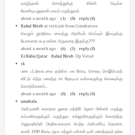
வாழ்ந்தால் சொத்துக்கு சிங்கி அடிக்க
வேண்டியதுதான்.பாவம் மருத்துவர்.
about a month ago
·
(1)
·
(0)
·
reply
(0)
Rahul Nireb
at vetti job
from Coimbatore
வெறும் ஜாதியை வைத்து அரசியல் செய்யும் இவருக்கு
யோசனை கூற என்ன அருகதை இருக்கு???
about a month ago
·
(6)
·
(5)
·
reply
(0)
Er.Babu/Qatar
·
Rahul Nireb
Up Voted
rk
பண பட்டுவாடவை தடுக்க பல கோடி செலவு செஇயெரத்
விட்டு அந்த பணத்த ec நேரடியா வக்கலருக்கு செலவுக்கு
கொடுக்கலாம்...
about a month ago
·
(0)
·
(0)
·
reply
(0)
umabalu
அன்புமணி சுகாதார துறை மந்திரி ஆனா பின்னர் மருந்து
கம்பனிகளுக்கும் மருத்துவ கல்லூரிகளுக்கும் கொடுத்த
அனுமதியின் பிரதிஉபகரமாக பெற்ற அன்பளிப்பு தொகை
சுமார் 1500 கோடி ரூபா மற்றும் மக்கள் டிவி பணத்தயும் நல்ல