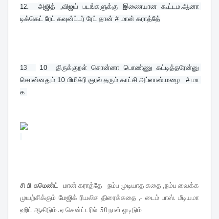
அஜித் ,விஜய் படங்களுக்கு இணையான கூட்டம.ஆனா 
12.  
டிக்கெட் ரேட் கவுன்ட்டர் ரேட் தான் # மான் கராத்தே்
10  திருக்குறள் சொன்னா பொண்ணு கட்டித்தரேன்னு 
13  
சொன்னதும் 10 மிமிக்ரி குரல் தரும் காட்சி அப்ளாஸ்.மழை   # மா 
க
மான் கராத்தே - நம்ப முடியாத கதை ,நம்ப வைக்க
சி பி கமெண்ட் -
முயற்சிக்கும் மேஜிக் ரியலிச திரைக்கதை ,- டைம் பாஸ். மீடியமா
ஹிட் ஆகிடும் . ஏ சென்ட்டரில் 50 நாள் ஓடிடும்