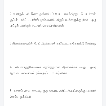
2 அனிரூத் -ன் இசை துள்ளாட்டம் போட வைக்கிறது . 3 பாடல்கள்
சூப்பர் ஹிட் . டான்ஸ் மூவ்மெண்ட் விஜய் படங்களுக்கு நிகர் . ஒரு
பாட்டில் அனிரூத் ஆடறார். செம ரெஸ்பான்ஸ்
3 திரைக்கதையில் போர் அடிக்காமல் காமெடியாக கொண்டு சென்றது
.
4 சிவகார்த்திகேயனை எதார்த்தமான ஆளாகக்காட்டியது , ஓவர்
ஆக்டிங் பண்ணாமல் நல்ல நடிப்பு , சபாஷ் சி கா
5 வசனம் செம காமெடி. ஒரு காமெடி என்ட்டர்டெய்னருக்கு டயலாக்
ரொம்ப முக்கியம்