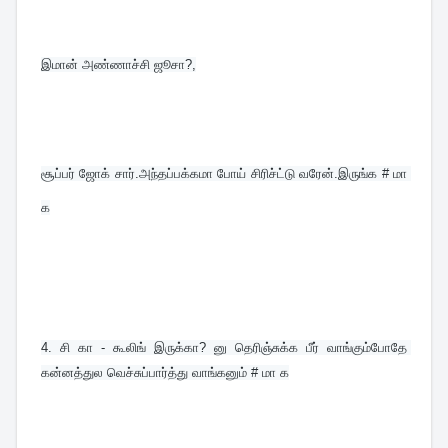
இமான் அண்ணாச்சி ஜூசா?,
சூப்பர் ஜோக் சார்.அந்தப்பக்கமா போய் சிரிச்ட்டு வரேன்.இருங்க # மா 
க
4. சி கா - கூலிங் இருக்கா? னு தெரிஞ்சுக்க பீர் வாங்கும்போதே 
கன்னத்துல வெச்சுப்பார்த்து வாங்கனும் # மா க