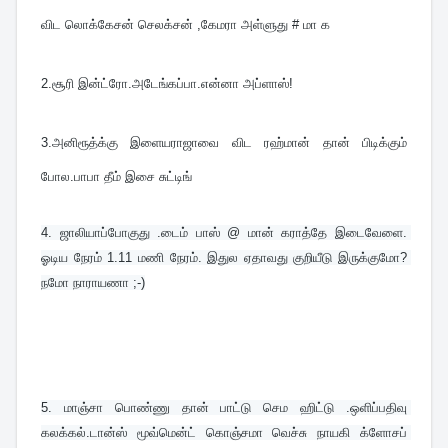
விட லொக்கேசன் செலக்சன் ,கேமரா அள்ளுது # மா க
2.
சூரி இன்ட்ரோ.அடேங்கப்பா.என்னா அப்ளாஸ்!
3.அனிரூத்க்கு இளையராஜாவை விட ரஹ்மான் தான் பிடிக்கும் 
போல.பாபா தீம் இசை சுட்டிங்
4. ஜாலியாப்போகுது .டைம் பாஸ் @ மான் கராத்தே இடைவேளை. 
ஓடிய நேரம் 1.11 மணி நேரம். இதுல ஏதாவது குறியீடு இருக்குமோ? 
நமோ நாராயணா ;-)
5. 
மாஞ்சா பொண்ணு தான் பாட்டு செம ஹிட்டு .ஒளிப்பதிவு 
கலக்கல்.டான்ஸ் மூவ்மென்ட் கொஞ்சமா வெச்சு நாயகி க்ளோசப் 