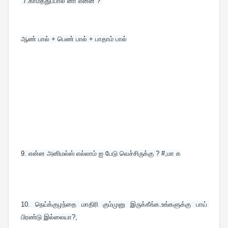
 7.
காமத்துப்பால் னா என்ன ? 
ஆண் பால் + பெண் பால் + பாதாம் பால்
9. 
என்ன அனிமல்ஸ் எல்லாம் ஐ பேடு வெச்சிருக்கு ? #,மா க
10. நெய்க்குழந்தை மாதிரி கும்முனு இருக்கீங்க.உங்களுக்கு பாய் 
பிரண்டு இல்லையா?,