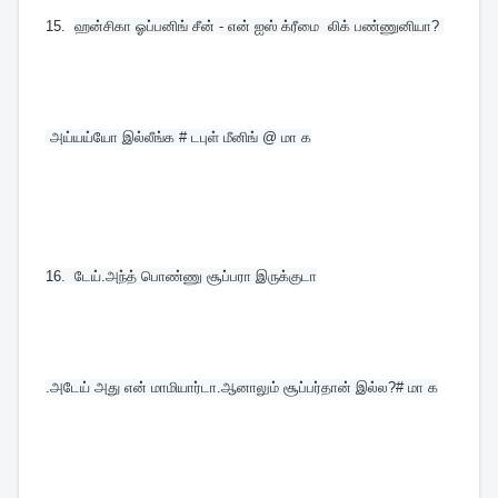
15.  
ஹன்சிகா ஓப்பனிங் சீன் - என் ஐஸ் க்ரீமை  லிக் பண்ணுனியா? 
 அய்யய்யோ இல்லீங்க # டபுள் மீனிங் @ மா க
16.  
டேய்.அந்த் பொண்ணு சூப்பரா இருக்குடா
.அடேய் அது என் மாமியார்டா.ஆனாலும் சூப்பர்தான் இல்ல?# மா க