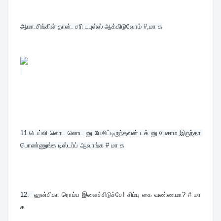
ஆமா.சிங்கிள் தான். சரி டபுள்ஸ் ஆக்கிடுவோம் #,மா க
11.
டெய்லி லொட லொட னு பேசிட்டிருந்தவன் டக் னு பேசாம இருந்தா 
பொண்ணுங்க டிஸ்டர்ப் ஆவாங்க # மா க
12. 
ஹன்சிகா ரொம்ப இளைச்சிடுச்சே! சிம்பு கை வண்ணமா? # மா 
க