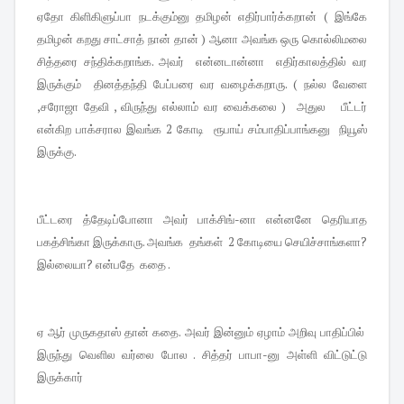
ஏதோ கிளிகிளுப்பா நடக்கும்னு தமிழன் எதிர்பார்க்கறான் ( இங்கே
தமிழன் கறது சாட்சாத் நான் தான் ) ஆனா அவங்க ஒரு கொல்லிமலை
சித்தரை சந்திக்கறாங்க. அவர் என்னடான்னா எதிர்காலத்தில் வர
இருக்கும் தினத்தந்தி பேப்பரை வர வழைக்கறாரு. ( நல்ல வேளை
,சரோஜா தேவி , விருந்து எல்லாம் வர வைக்கலை ) அதுல பீட்டர்
என்கிற பாக்சரால இவங்க 2 கோடி ரூபாய் சம்பாதிப்பாங்கனு நியூஸ்
இருக்கு.
பீட்டரை த்தேடிப்போனா அவர் பாக்சிங்-னா என்னனே தெரியாத
பகத்சிங்கா இருக்காரு. அவங்க தங்கள் 2 கோடியை செயிச்சாங்களா?
இல்லையா? என்பதே கதை .
ஏ ஆர் முருகதாஸ் தான் கதை. அவர் இன்னும் ஏழாம் அறிவு பாதிப்பில்
இருந்து வெளில வர்லை போல . சித்தர் பாபா-னு அள்ளி விட்டுட்டு
இருக்கார்