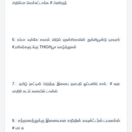
அதிக்மா வெச்சுட்டாங்க # அனிரூத்
6. 
ரம்பா வுக்கே சவால் விடும் ஹன்சிகாவின் துக்ளியூன்டு டிரவுசர் 
#,ரசிகர்களு க்கு THIGHபூச வாழ்த்துகள்
7.  
தமிழ் நாட்டின் அடுத்த இளைய தளபதி ஓப்பனிங் சாங்  # சுறா 
மாதிரி கடல் கரையில் டான்ஸ்
சந்தானத்துக்கு இணையான சதீஷின் கவுன்ட்டர்ஸ் டயலாக்ஸ் 
8.  
# மா க