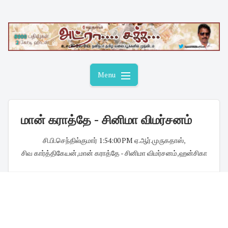
Skip
to
content
Menu
மான் கராத்தே - சினிமா விமர்சனம்
சி.பி.செந்தில்குமார்
·
1:54:00 PM
·
ஏ.ஆர்.முருகதாஸ்
,
சிவ கார்த்திகேயன்
,
மான் கராத்தே - சினிமா விமர்சனம்
,
ஹன்சிகா