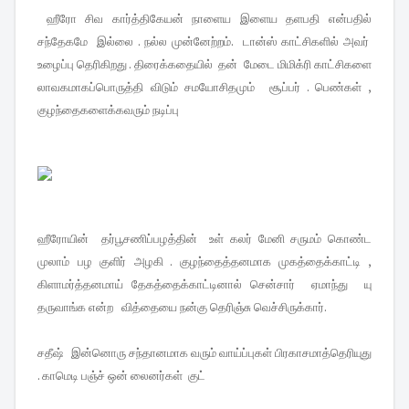
ஹீரோ சிவ கார்த்திகேயன் நாளைய இளைய தளபதி என்பதில்
சந்தேகமே இல்லை . நல்ல முன்னேற்றம். டான்ஸ் காட்சிகளில் அவர்
உழைப்பு தெரிகிறது . திரைக்கதையில் தன் மேடை மிமிக்ரி காட்சிகளை
லாவகமாகப்பொருத்தி விடும் சமயோசிதமும் சூப்பர் . பெண்கள் ,
குழந்தைகளைக்கவரும் நடிப்பு
ஹீரோயின் தர்பூசணிப்பழத்தின் உள் கலர் மேனி சருமம் கொண்ட
முலாம் பழ குளிர் அழகி . குழந்தைத்தனமாக முகத்தைக்காட்டி ,
கிளாமர்த்தனமாய் தேகத்தைக்காட்டினால் சென்சார் ஏமாந்து யு
தருவாங்க என்ற வித்தையை நன்கு தெரிஞ்சு வெச்சிருக்கார்.
சதீஷ் இன்னொரு சந்தானமாக வரும் வாய்ப்புகள் பிரகாசமாத்தெரியுது
. காமெடி பஞ்ச் ஒன் லைனர்கள் குட்