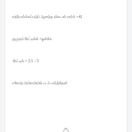
எதிர்பார்க்கப்படும் ஆனந்த விகடன் மார்க் =41
குமுதம் ரேட்டிங்க் =ஓக்கே
ரேட்டிங் = 2.5 / 5
ஈரோடு அபிராமியில் படம் பார்த்தேன்