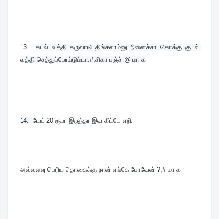
13.  
கடல் வத்தி கருவாடு திங்கலாம்னு நினைச்சா கொக்கு குடல் 
வத்தி செத்துப்போய்டும்டா.#,சிகா பஞ்ச் @ மா க
14.  
டேய் 20 ரூபா இருந்தா இவ கிட்டே எறி. 
அவ்வளவு பெரிய தொகைக்கு நான் எங்கே போவேன் ?,# மா க