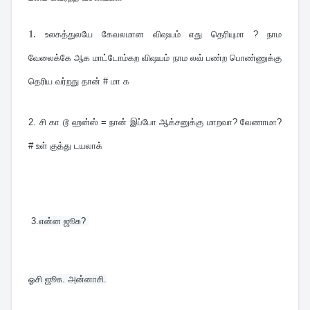
1.
உலகத்துலயே கேவலமான விஷயம் எது தெரியுமா ? நாம 
வேலைக்கே ஆக மாட்டோம்கற விஷயம் நாம லவ் பண்ற பொண்ணுக்கு 
தெரிய வர்றது தான் # மா க
2. சி கா டூ ஹன்ஸ் = நான் இப்போ ஆக்சனுக்கு மாறவா? வேணாமா? 
# உள் குத்து டயலாக்
 3.
என்ன ஜூசு? 
ஓசி ஜூசு. அன்னாசி.