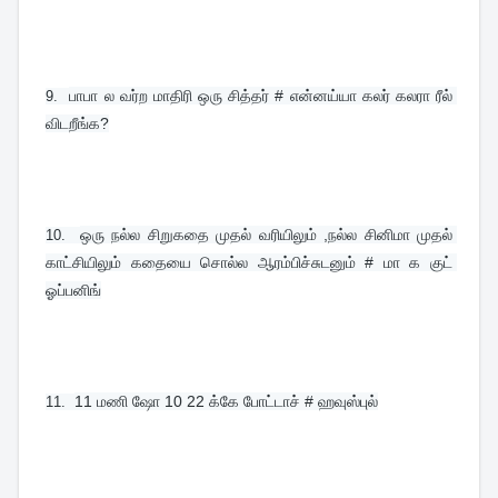
பாபா ல வர்ற மாதிரி ஒரு சித்தர் # என்னய்யா கலர் கலரா ரீல் 
9.  
விடறீங்க?
ஒரு நல்ல சிறுகதை முதல் வரியிலும் ,நல்ல சினிமா முதல் 
10.  
காட்சியிலும் கதையை சொல்ல ஆரம்பிச்சுடனும் # மா க குட் 
ஓப்பனிங்
11 மணி ஷோ 10 22 க்கே போட்டாச் # ஹவுஸ்புல்
11.  