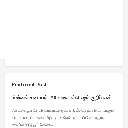
Featured Post
மின்னல் சமையல் -30 வகை ஸ்பெஷல் குறிப்புகள்
வே லைக்குப் போகிறவர்களானாலும் சரி, இல்லத்தரசிகளானாலும்
சரி... காலையில் கண் விழித்த உடனேயே, 'சாப்பிடுவதற்கும்,
கையில் எடுத்துச் செல்வ...