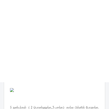
5 நண்பர்கள் ( 2 பொண்ணுங்க,3 பசங்க) கார்ல பிக்னிக் போறாங்க.