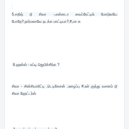
5.சதீஷ் டூ சிவா -,என்னடா வைப்ரேட்டிங் மோடுலயே 
போறே?,நார்மலாவே நடக்க மாட்டியா?,#,மா க
 6.
ஹன்ஸ் - எப்டி ஜெயிச்சீங்க ? 
சிவா - சின்சியாரிட்டி ,டெடிகேசன் ,உழைப்பு #,உள் குத்து வசனம் டூ 
சிவா ஹேட்டர்ஸ்