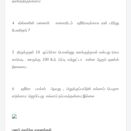
தவிர்த்திருக்கலாம்
4 வில்லனின் மனைவி கணவரிடம் ஹீரோவுக்காக ஏன் பரிந்து
பேசுகிறார் ?
5 திருக்குறள் 10 ஒப்பிச்சா பொண்ணு உனக்குத்தான் என்பது செம
காமெடி . ஊருக்கு 100 பேர் அப்டி வந்துட்டா என்ன ஆகும் ஹன்ஸ்
நிலைமை .
6 ஹீரோ பாக்சர் ஆவது , அதுக்குப்பயிற்சி எல்லாம் பெருசா
எடுக்காம ஜெயிப்பது எல்லாம் நம்பகத்தன்மை இல்லை
மனம் கவர்ந்த வசனங்கள்