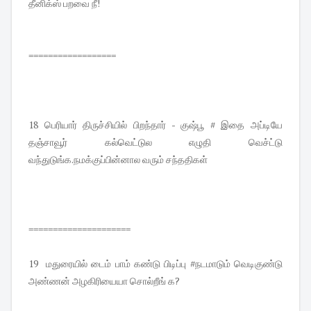
தீனிக்ஸ் பறவை நீ!
==================
18 பெரியார் திருச்சியில் பிறந்தார் - குஷ்பூ # இதை அப்டியே
தஞ்சாவூர் கல்வெட்டுல எழுதி வெச்ட்டு
வந்துடுங்க.நமக்குப்பின்னால வரும் சந்ததிகள்
=====================
19 மதுரையில் டைம் பாம் கண்டு பிடிப்பு #நடமாடும் வெடிகுண்டு
அண்ணன் அழகிரியையா சொல்றீங் க?