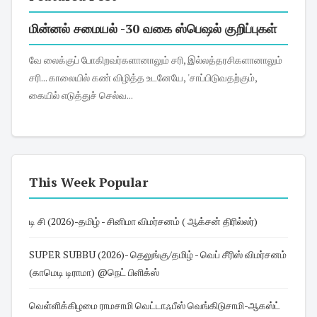
மின்னல் சமையல் -30 வகை ஸ்பெஷல் குறிப்புகள்
வே லைக்குப் போகிறவர்களானாலும் சரி, இல்லத்தரசிகளானாலும்
சரி... காலையில் கண் விழித்த உடனேயே, 'சாப்பிடுவதற்கும்,
கையில் எடுத்துச் செல்வ...
This Week Popular
டி சி (2026)-தமிழ் - சினிமா விமர்சனம் ( ஆக்சன் திரில்லர்)
SUPER SUBBU (2026)- தெலுங்கு/தமிழ் - வெப் சீரிஸ் விமர்சனம்
(காமெடி டிராமா) @நெட் பிளிக்ஸ்
வெள்ளிக்கிழமை ராமசாமி வெட்டாஃபீஸ் வெங்கிடுசாமி-ஆகஸ்ட்