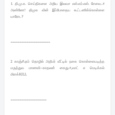
1. தி.மு.க. செய்திகளை அறிய இலவச எஸ்.எம்.எஸ். சேவை..#
அண்ணே! திமுக வின் இப்போதைய கூட்டணிக்கொள்ளை
யாரோட?
======================
2 காஞ்சீபுரம் தொழில் அதிபர் வீட்டில் நகை கொள்ளையடித்த
மருத்துவ மாணவி–காதலன் கைது.#,வாட் எ மெடிக்கல்
மிராக்KILL
====================