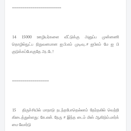
========================
14 15000 ஊழியர்களை வீட்டுக்கு அனுப்ப முன்னணி
தொழில்நுட்ப நிறுவனமான ஐ.பி.எம் முடிவு..# ஐபிஎம் மே ஐ பி
குடுக்கப்போகுதே அடடே!
==================
15 திருச்சியில் மாநாடு நடந்தபோதெல்லாம் தேர்தலில் வெற்றி
கிடைத்துள்ளது: கே.என். நேரு # இந்த டைம் மிஸ் ஆகிடும்.மார்க்
மை வோர்டு