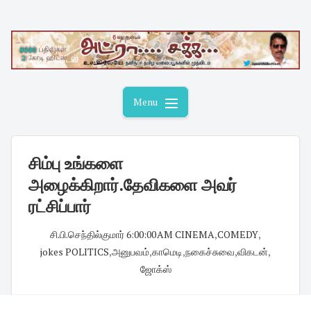
Skip
to
content
Menu
சிம்பு உங்களை
அழைக்கிறார்.தேவிகளை அவர்
ரட்சிப்பார்
சி.பி.செந்தில்குமார்
·
6:00:00 AM
·
CINEMA
,
COMEDY
,
jokes POLITICS
,
அனுபவம்
,
காமெடி
,
நகைச்சுவை
,
விகடன்
,
ஜோக்ஸ்