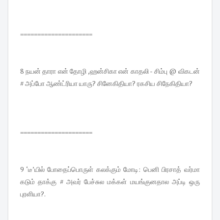
=====================
8 நயன் தாரா என் தோழி ,ஹன்சிகா என் காதலி - சிம்பு @ விகடன்
# அப்போ ஆண்ட்ரியா யாரு? சினேகிதியா? ரகசிய சிநேகிதியா?
=====================
9 ‘டீ’யில் போதைப்பொருள் கலக்கும் மோடி: பெனி பிரசாத் வர்மா
கடும் தாக்கு # அவர் பேச்சுல மக்கள் மயங்குனதால அப்டி ஒரு
புரளியா?.