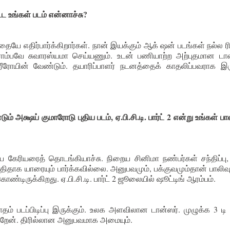
 உங்கள் படம் என்னாச்சு?
ே எதிர்பார்க்கிறார்கள். நான் இயக்கும் ஆக் ஷன் படங்கள் நல்ல ரி
 ரொம்பவே சுவாரஸ்யமா செய்யணும். உடன் பணியாற்ற அற்புதமான டான
யின் வேண்டும். தயாரிப்பாளர் நடனத்தைக் காதலிப்பவராக இர
ும் அக்ஷய் குமாரோடு புதிய படம், ஏ.பி.சி.டி. பார்ட் 2 என்று உங்கள் பால
கேரியரைத் தொடங்கியாச்சு. நிறைய சினிமா நண்பர்கள் சந்திப்பு, 
தாக யாரையும் பார்க்கவில்லை. அனுபவமும், பக்குவமும்தான் பாலிவுட
்டிருக்கிறது. ஏ.பி.சி.டி. பார்ட் 2 ஜூலையில் ஷூட்டிங் ஆரம்பம்.
 படப்பிடிப்பு இருக்கும். உலக அளவிலான டான்ஸர். முழுக்க 3 டி 
ேன். திரில்லான அனுபவமாக அமையும்.