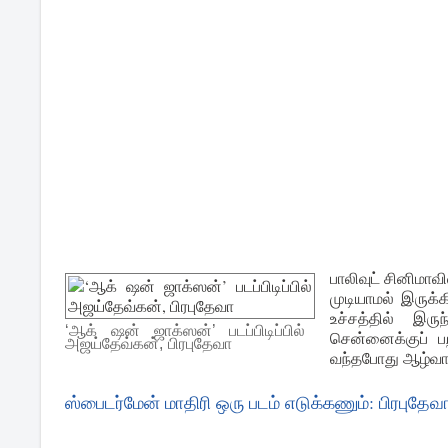
பாலிவுட் சினிமாவ
முடியாமல் இருக்க
உச்சத்தில் இர
‘ஆக் ஷன் ஜாக்ஸன்’ படப்பிடிப்பில்
சென்னைக்குப் பற
அஜய்தேவ்கன், பிரபுதேவா
வந்தபோது ஆழ்வார்
ஸ்பைடர்மேன் மாதிரி ஒரு படம் எடுக்கணும்: பிரபுதேவ