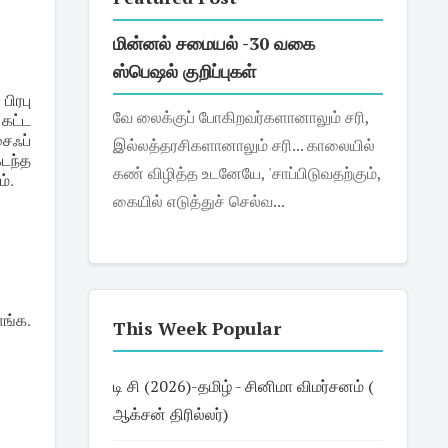
மின்னல் சமையல் -30 வகை
ஸ்பெஷல் குறிப்புகள்
பிரபு
வே லைக்குப் போகிறவர்களானாலும் சரி,
கட்ட
ைஃப்
இல்லத்தரசிகளானாலும் சரி... காலையில்
டந்த
கண் விழித்த உடனேயே, 'சாப்பிடுவதற்கும்,
ம்.
கையில் எடுத்துச் செல்வ...
ங்க.
This Week Popular
டி சி (2026)-தமிழ் - சினிமா விமர்சனம் (
ஆக்சன் திரில்லர்)