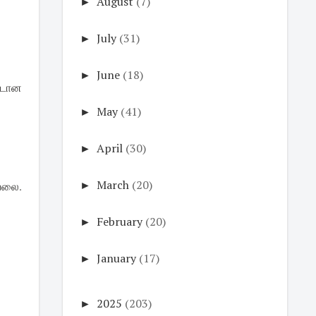
►
August
(7)
►
July
(31)
►
June
(18)
்டான
►
May
(41)
►
April
(30)
►
March
(20)
யலை.
►
February
(20)
►
January
(17)
►
2025
(203)