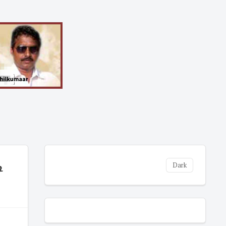
ி
Dark