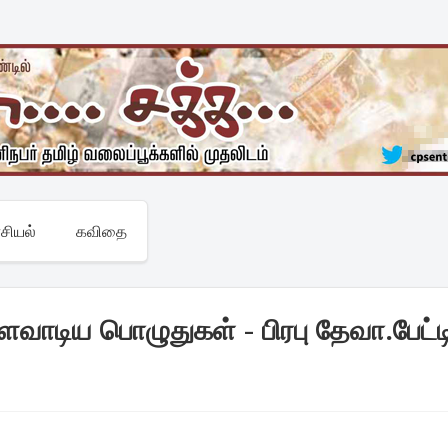
சியல்
கவிதை
ாடிய பொழுதுகள் - பிரபு தேவா.பேட்ட