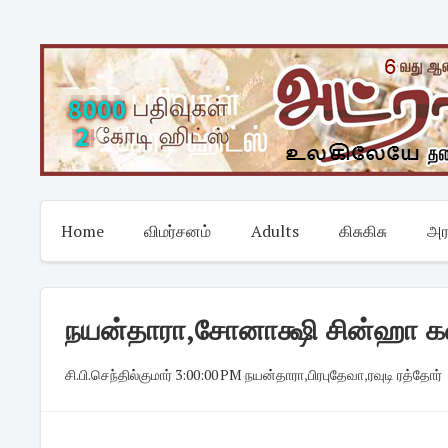
Skip
to
content
Home
விமர்சனம்
Adults
கிசுகிசு
அர
நயன்தாரா,சோனாக்ஷி சின்ஹா களவ
சி.பி.செந்தில்குமார்
·
3:00:00 PM
·
நயன்தாரா
,
பிரபுதேவா
,
ரவுடி ரத்தோர்