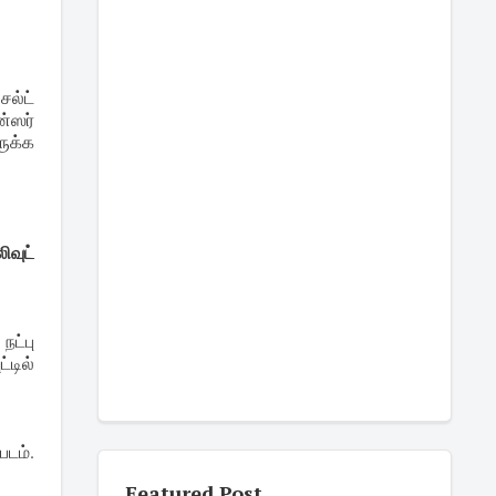
சல்ட்
்ஸர்
ுக்க
ிவுட்
நட்பு
்டில்
படம்.
Featured Post