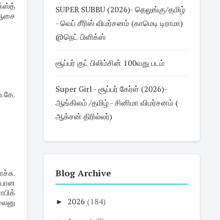
்ஸ்த்
SUPER SUBBU (2026)- தெலுங்கு/தமிழ்
 ஆசை
- வெப் சீரிஸ் விமர்சனம் (காமெடி டிராமா)
@நெட் பிளிக்ஸ்
சூப்பர் குட் பிலிம்சின் 100வது படம்
Super Girl - சூப்பர் கேர்ள் (2026)-
ஓ.கே.
ஆங்கிலம் /தமிழ் - சினிமா விமர்சனம் (
ஆக்சன் திரில்லர்)
Blog Archive
்சு.
ியான
பிக்
►
2026
(184)
்லைனு