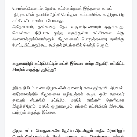
சொல்லப்போனால், தேசிய கட்சிகள்தான் இத்தனை காலம்
திமுக-வின் தயவில் ஆட்சி செய்தன. கூட்டணிக்காக திமுக பிற
கட்சிகளிடம் வலியப் போகாது.
அதேசமயம், தன்னைத் தேடி வருபவர்களையும் ஒதுக்காது.
கொள்கை ரீதியாக ஒத்த கருத்துள்ள கட்சிகளை அது
அணைத்துக்கொள்ளும். திமுக-வைப் பொறுத்தவரை தனித்து
போட்டியிட்டாலும்கூட கூடுதல் இடங்களில் வெற்றி பெறும்.
கருணாநிதி கட்டுப்பாட்டில் கட்சி இல்லை என்ற அழகிரி உள்ளிட்ட
சிலரின் கருத்து குறித்து?
இந்த நிமிடம் வரை திமுக-வின் தலைவர் கலைஞர்தான். ஆனால்,
எதிர்காலத்தில் திமுக-வை வழிநடத்தக் கூடிய ஒரே தலைவர்
தளபதி ஸ்டாலின் மட்டுமே. அதில் நாங்கள் தெளிவாக
இருக்கிறோம். அதில் ஒருகாலமும் எங்கள் கட்சியினர் இடையே
மாற்றுக் கருத்து இல்லை.
திமுக உட்பட பொதுவாகவே தேசிய அளவிலும் மாநில அளவிலும்
பெண் வேட்பாளர்கள் மிகக் குறைவு. ஒரு பெண்ணாக உங்கள்