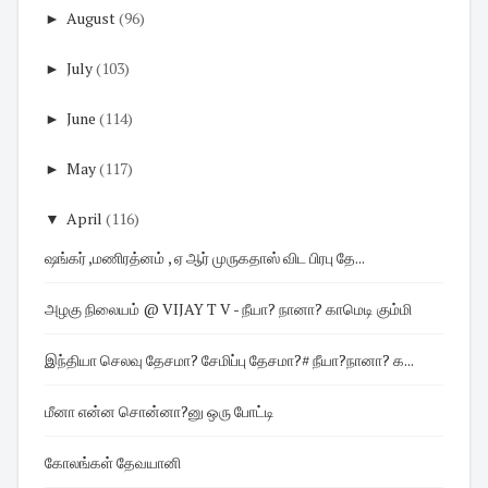
►
August
(96)
►
July
(103)
►
June
(114)
►
May
(117)
▼
April
(116)
ஷங்கர் ,மணிரத்னம் , ஏ ஆர் முருகதாஸ் விட பிரபு தே...
அழகு நிலையம் @ VIJAY T V - நீயா? நானா? காமெடி கும்மி
இந்தியா செலவு தேசமா? சேமிப்பு தேசமா?# நீயா?நானா? க...
மீனா என்ன சொன்னா?னு ஒரு போட்டி
கோலங்கள் தேவயானி