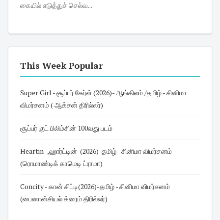
கையில் எடுத்துச் செல்வ...
This Week Popular
Super Girl - சூப்பர் கேர்ள் (2026)- ஆங்கிலம் /தமிழ் - சினிமா
விமர்சனம் ( ஆக்சன் திரில்லர்)
சூப்பர் குட் பிலிம்சின் 100வது படம்
Heartin- ,ஹார்ட்டின்-(2026)-தமிழ் - சினிமா விமர்சனம்
(ரொமாண்டிக் காமெடி ட்ராமா)
Concity - கான் சிட்டி(2026)-தமிழ் - சினிமா விமர்சனம்
(பைனான்சியல் க்ரைம் திரில்லர்)