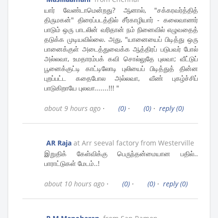
யார் வேண்டாமென்றது? ஆனால், "சக்கரவர்த்தித்
திருமகன்" திரைப்படத்தில் சீர்காழியார் - கலைவாணர்
பாடும் ஒரு பாடலின் வரிதான் நம் நினைவில் எழுவதைத்
தடுக்க முடியவில்லை. அது, "யானையைப் பிடித்து ஒரு
பானைக்குள் அடைத்துவைக்க ஆத்திரப் படுபவர் போல்
அல்லவா, உமதாரம்பக் கவி சொல்லுதே புலவா; வீட்டுப்
பூனைக்குட்டி காட்டிலோடி புலியைப் பிடித்துத் தின்ன
புறப்பட்ட கதைபோல அல்லவா, வீண் புகழ்ச்சிப்
பாடுகிறாயே புலவா.......!!! "
about 9 hours ago
·
(0)
·
(0)
·
reply
(0)
AR Raja
at Arr seeval factory
from Westerville
இறுதிக் கேள்விக்கு பெருந்தன்மையான பதில்..
பாராட்டுகள் மேடம்..!
about 10 hours ago
·
(0)
·
(0)
·
reply
(0)