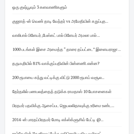
ஒரு குஷ்பூவும் 3 களவாணிகளும்
குஜராத்-ன் வெண் தாடி வேந்தர் vs அமேதியின் கறுப்புத...
வாலிபால் பிளேயர் ,பேஸ்கட் பால் பிளேயர் அமலா பால் ...
1000 படங்கள் இசை அமைத்த “ தாரை தப்பட்டை” இளையராஜா ...
தருமபுரியில் 81% வாக்குப்பதிவின் பின்னணி. என்ன?
200 ரூபாயை கந்து வட்டிக்கு விட்டு 2000 ரூபாய் வசூல...
தேர்தலில் பணபலத்தைத் தடுக்க ராமதாஸ் 10 யோசனைகள்
பிரதமர் பதவிக்கு ஆசைப்பட ஜெயலலிதாவுக்கு உரிமை உண்ட...
2014 -ன் பாரதப்பிரதமர் மோடி எக்ஸ்க்ளூசிவ் பேட்டி @...
ராம்தேவின் 'தேனிலவு' பேச்சு எதிரொலி: புதிய வழிகாட்...