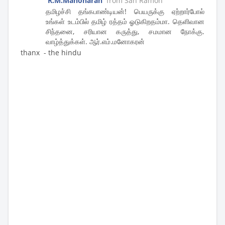
R.M.Manoharan
from San Ramon
தமிழச்சி தங்கபாண்டியன்! பெயருக்கு ஏற்றார்போல்
உங்கள் உடம்பில் தமிழ் ரத்தம் ஓடுகிறதம்மா. தெளிவான
சிந்தனை, சரியான கருத்து, சமமான நோக்கு.
வாழ்த்துக்கள். ஆர்.எம்.மனோகரன்
thanx - the hindu