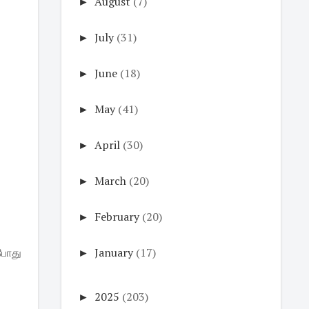
►
August
(7)
►
July
(31)
►
June
(18)
►
May
(41)
►
April
(30)
►
March
(20)
►
February
(20)
்போது
►
January
(17)
►
2025
(203)