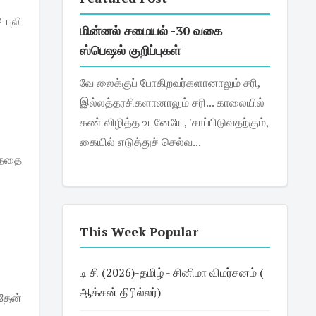
 புலி
மின்னல் சமையல் -30 வகை
ஸ்பெஷல் குறிப்புகள்
வே லைக்குப் போகிறவர்களானாலும் சரி,
இல்லத்தரசிகளானாலும் சரி... காலையில்
கண் விழித்த உடனேயே, 'சாப்பிடுவதற்கும்,
கையில் எடுத்துச் செல்வ...
ய்ததை
This Week Popular
டி சி (2026)-தமிழ் - சினிமா விமர்சனம் (
ஆக்சன் திரில்லர்)
தேன்