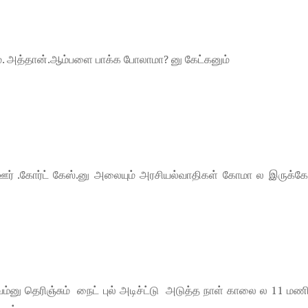
. அத்தான்.ஆம்பளை பாக்க போலாமா? னு கேட்கனும்
ு ஊர் .கோர்ட் கேஸ்.னு அலையும் அரசியல்வாதிகள் கோமா ல இருக்கே
ுவம்னு தெரிஞ்சும் நைட் புல் அடிச்ட்டு அடுத்த நாள் காலை ல 11 மண