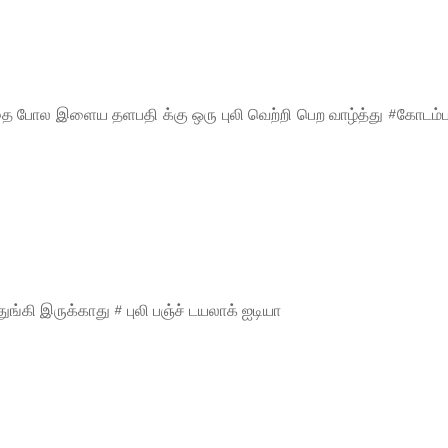
றுத்தை போல இளைய தளபதி க்கு ஒரு புலி வெற்றி பெற வாழ்த்து #கோடம்
ுங்கி இருக்காது # புலி பஞ்ச் டயலாக் ஐடியா