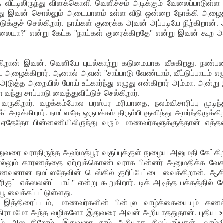
 வீட்டிலிருந்து விளக்கொளி வெளிச்சம் அடிக்கும் வேலைப்பாடுள்ள
்து இவன் சொல்லும் அடையாளம் உள்ள வீடு ஒன்றை நோக்கி அழைத்
்டுக்குச் செல்கிறார். நாய்கள் குரைக்க அவன் அப்படியே நிற்கிறான்.
யா?'' என்று கேட்க ''நாய்கள் குரைக்கிறதே'' என்று இவன் கூற அந
ுக்கிறான் இவன். வெளியே புயல்காற்று கடுமையாக வீசுகிறது. நண்
அழைக்கிறார். ஆனால் அவன் ''சாப்பாடு வேண்டாம், வீட்டுப்பாடம் எழ
அடுத்த அறையில் போய் உட்கார்ந்து எழுது என்கிறார் அம்மா. அன்று
 வந்து சாப்பாடு வைத்துவிட்டுச் செல்கிறார்.
ருகிறார். வழக்கம்போல பரஸ்பர மரியாதை, நலம்விசாரிப்பு முடிந்த
க்' அடிக்கிறார். நமட்ஸதே ஒருபக்கம் திரும்பி குனிந்து அமர்ந்திருக்கி
் ஏதேதோ பின்னணியிலிருந்து வரும் மாணவர்களுக்குத்தான் எத்
ை வராதிருந்த அஹ்மத்பூர் வகுப்புக்குள் நுழைய அனுமதி கேட்கிற
் சொல்லும் காரணத்தை ஏற்றுக்கொண்டவராக பின்னர் அனுமதிக்க வே
வனான நமட்ஸதேவின் டெஸ்கில் குறிப்பேட்டை வைக்கிறான். ஆசிர
ெரிகுட் எக்ஸலன்ட் பாய்'' என்று கூறுகிறார். டிக் அடித்த பக்கத்தில் 
ு பூ வைக்கப்பட்டுள்ளது.
த்திரைப்படம், மாணவர்களின் பின்புல வாழ்க்கையையும் கணக்
ும் கிராமமோ அந்த வழிகளோ இதுவரை அவன் அறியாததுதான். புதிய உ
அடைகிறோம். இதுவரை நாம் அறியாத நிலப்பரப்புகள், வாழ்வி