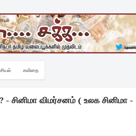
சியல்
கவிதை
- சினிமா விமர்சனம் ( உலக சினிமா -