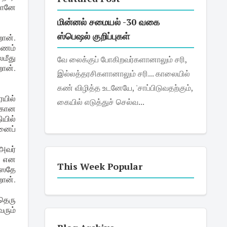
வானே
மின்னல் சமையல் -30 வகை
ஸ்பெஷல் குறிப்புகள்
றான்.
யணம்
மீது
வே லைக்குப் போகிறவர்களானாலும் சரி,
ான்.
இல்லத்தரசிகளானாலும் சரி... காலையில்
கண் விழித்த உடனேயே, 'சாப்பிடுவதற்கும்,
ையில்
கையில் எடுத்துச் செல்வ...
்கான
ியில்
னைப்
அவர்
' என
This Week Popular
்ஸதே
றான்.
தெரு
வரும்