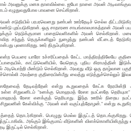
ர். ஆனால் அவனுக்கு மனசு தாளவில்லை. ஐயோ நாளை அவன் அடிவாங்கு
 பாடம் எழுதுவதுபோல பாவனை செய்கிறான்.
வன் சடுதியில் பரபரவெனறு நண்பன் ஊர்தேடிச் செல்ல திட்டமிடுகி
கொண்டு புறப்படுகிறான். ஒரு சாதாரண சாயங்காலமாகத்தான் அவன் ப
றுக்கும் நெடுக்குமான பாதைவெளிகளில் அவன் செல்கிறான். மலை
த சந்துத் தெருக்களிலும் நுழைந்து நண்பன் வீட்டைத் தேடுகிற
்பது புலனாகிறது. ஊர் திரும்புகிறான்.
ே என்ற பெயரை யாரோ உச்சரிப்பதைக் கேட்ட மாத்திரத்திலேயே குதிர
ப்பாதையில், காட்டுவெளியில், வேறொரு புதிய கிராமத்தின் இடுக
 அடியொற்றி மீண்டும் செல்கிறான். அவரது வீடு ஒரு தாழ்வான பகுத
ச்சொல்லி அவற்றை குதிரையின்மீது வைத்து எடுத்துச்செல்லும் இவ
்ஸதேவைத் தேடிவந்தேன் என்று கூறுவதைக் கேட்க நேரமின்றி 
ல் உள்ள சிறுவனிடம் ''உனக்கு மொஹமத் ரேஸா நமட்ஸதே தெரியுமா'
் மொஹமத் ரேஸா எனக்குத் தெரியாது. இந்த ஊரில் நிறைய நமட
ச்சிறுவனின் கேள்விக்கு ''அவன் என் வகுப்புத்தோழன்.'' என்று கூறுகி
ணத்தைத் தொடர்கிறான். பொழுது மெல்ல இருட்டத் தொடங்குகிறது. 
ுட்டாகிவிட அங்கும் இங்குமாய் வீடுகளின் விளக்கொளியிலிருந்து 
டி இருட்டில் செல்கிறான்.