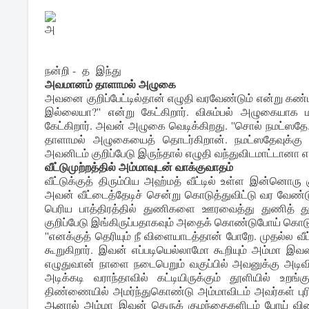
அ
நன்றி - த இந்து
அவமானம் தாளாமல் அழுகை
அவனை குறிப்பேட்டில்தான் எழுதி வரவேண்டும் என்று கண்ட
இல்லையா?'' என்று கேட்கிறார். விசும்பல் அழுகையாக
கேட்கிறார். அவன் அழுகை வெடிக்கிறது. ''சொல் நமட்ஸதே
தாளாமல் அழுகையைத் தொடர்கிறான். நமட்ஸதேவுக்கு 
அவனிடம் குறிப்பேடு இருந்தால் எழுதி வந்துவிடமாட்டானா 
வீட்டுமுற்றத்தில் அம்மாவுடன் வாக்குவாதம்
வீட்டுக்குத் திரும்பிய அஹ்மத் வீட்டில் உள்ள இன்ன
அவன் வீட்டைத்தேடிச் சென்று கொடுத்துவிட்டு வர வேண்ட
பெரிய பாத்திரத்தில் துணிகளை ஊரவைத்து துணித் து
குறிப்பேடு இங்கிருப்பதாகவும் அதைக் கொண்டுபோய் கொடுத
''எனக்குத் தெரியும் நீ விளையாடத்தான் போறே. முதல்ல வீட்
கூறுகிறார். இவன் எப்படியெல்லாமோ கூறியும் அம்மா இவ
எழுதுவான் நாளை நடைபெறும் வகுப்பில் அவனுக்கு அடி
அடிக்கடி வராந்தாவில் கட்டியிருக்கும் தூளியில் உ
திண்ணையில் அமர்ந்துகொண்டு அம்மாவிடம் அவர்கள் பு
ஆனால் அம்மா இவன் தெருக் குழந்தைகளிடம் போய் விளை