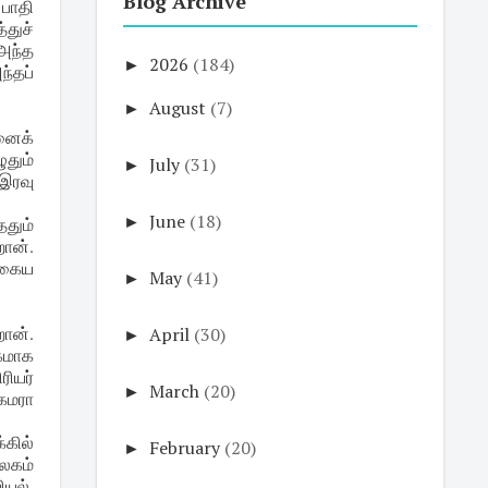
Blog Archive
 பாதி
துச்
 அந்த
►
2026
(184)
்தப்
►
August
(7)
பனைக்
ுதும்
►
July
(31)
 இரவு
►
June
(18)
தும்
றான்.
தகைய
►
May
(41)
ான்.
►
April
(30)
கமாக
ியர்
►
March
(20)
கேமரா
கில்
►
February
(20)
லகம்
யல்,