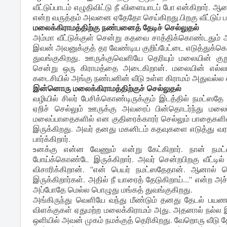
வீட்டுப்பாடம் எழுதிவிட்டு நீ விளையாடப் போ என்கிறா
என்ற வருத்தம் அவனை ஏதேதோ செய்கிறது.பிறகு வீட்டுப்
மலைக்கிராமத்திற்கு நண்பனைத் தேடிச் செல்லுதல்
அம்மா வீட்டுக்குள் சென்று கதவை சாத்திக்கொண்டதும் அ
இவன் அவனுக்குத் தர வேண்டிய குறிப்பேட்டை எடுத்துக்
துவங்குகிறது. ஊருக்குவெளியே தெரியும் மலையின் கு
சென்று ஒரு கிராமத்தை அடைகிறான். மலையின் எல்லாவி
கடைசியில் அங்கு நண்பனின் வீடு உள்ள கிராமம் அதுவல்ல என
இன்னொரு மலைக்கிராமத்திற்குச் செல்லுதல்
வழியில் சிலர் பேசிக்கொண்டிருக்கும் இடத்தில் நமட்ஸத
ஏறிச் செல்லும் ஊருக்கு அவரைப் பின்தொடர்ந்து மலை
மலைப்பாதைகளில் என குதிரைக்காரர் செல்லும் பாதைகளில்
இருக்கிறது. அவர் தனது மகனிடம் கதவுகளை எடுத்து வர
பார்க்கிறார்.
உனக்கு என்ன வேணும் என்று கேட்கிறார். நான் நமட
போய்க்கொண்டே இருக்கிறார். அவர் சென்றபிறகு வீட்டி
விசாரிக்கிறான். ''என் பெயர் நமட்ஸதேதான். ஆனால
இருக்கிறார்கள். அதில் நீ யாரைத் தேடுகிறாய்...'' என்ற அ
அப்போதே மெல்ல பொழுது மங்கத் துவங்குகிறது.
அங்கிருந்து வெளியே வந்து மீண்டும் தனது தேடல் பய
விளக்குகள் ஏதுமற்ற மலைக்கிராமம் அது. அதனால் நல்ல இர
ஒளியில் அவன் முகம் நமக்குத் தெரிகிறது. வேறொரு வீடு தே