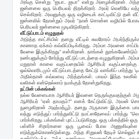
அங்கு சென்று ''ஐயா.. ஐயா'' என்று அழைக்கிறான். அந்த
ஜன்னலை ஒரு பெரியவர் திறக்கிறார். அவர் வெளியே வந
செல்கிறார். அவனுக்கு ஒரு வழியைக் காட்டிவிட்டு தன் வீட
ஜன்னலில் தோன்றும் அவர் ''நான் சொன்ன வழியில் போகலை
பெரியவர் ஜன்னலை மூடிவிடுகிறார்.
வீட்டுப்பாடம் எழுதுதல்
அடுத்த காட்சியில் தனது வீட்டில் சுவரோரம் அமர்ந்திர
காணாத ஏக்கம் கவ்விப்பிடிக்கிறது. அம்மா அவனை சாப்பிட 
வேலை இருக்கிறது'' என்கிறான். நாங்கள் தூங்கவேண்டும் 
நண்பனுக்கும் சேர்த்து வீட்டுப் பாடத்தை எழுதுகிறான். அம்மா
மறுநாள் காலை வகுப்பறையில் ஆசிரியர் வகுப்பறைக்கு வ
ஒவ்வொரிடமும் வீட்டுப்பாடத்தை கேட்டு வாங்கிப் பார்த்து 'டி
அதில்தான் எவ்வளவு அர்த்தங்கள். பாவம் இந்த உலகில
வலிகள் என்றெல்லாம் நமக்குத் தோன்றுகிறது.
நட்பின் பக்கங்கள்
நல்ல வேளையாக ஆசிரியர் இவனை நெருங்குவதற்குள் அதுவர
ஆசிரியர் ''ஏன் தாமதம்?'' எனக் கேட்டுவிட்டு, அவன
நுழைகிறான் அஹ்மத்பூர். தனது அருகான இருக்கை மாண
வந்து எடுத்துப் பார்த்துவிட்டு நமட்ஸதேவைப் பார்த்து ''வ
பார்க்கிறது. பக்கங்கள் புரட்டப்படுகிறது. ஒரு பக்கத்தில் ஒர
பள்ளிச் சிறார்களை ஒரு பூவைப் போல அணுகியுள்ள இ
எடுத்துக்கொண்டுள்ளது. அந்த சிறுவன் தேடிச் செல்ல
கண்டுபிடித்த அந்த உணர்வை அவனைப்போலவே நாமும் 