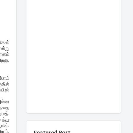
்கேன்
ன்று
மானம்
றது.
போய்
்தில்
யின்
அம்மா
த்தை
மத்.
ந்து
ான்.
ார்.
Featured Post