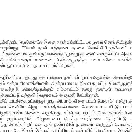
ிக்கிறார். ''ஏற்கெனவே இதை நான் உங்கிட்டே பலமுறை சொல்லியிருக
 மாறுகிறது. ''சொல் நான் எத்தனை தடவை சொல்லியிருக்கேன்'' எ
...'' தலையைக் குனிந்துகொண்டு ''மூன்று தடவை'' என்றுவிட்டு அவ
அருகிலிருக்கும் மாணவன் அஹ்மத்பூருக்கு மனம் ஏனோ வலிக்கி
என்பதுபோல் அமைதியாகப் பார்க்கிறான்.
ொரு குறிப்பேட்டை தனது சக மாணவ நண்பன் நமட்ஸதேவுக்கு கொண்டு
ும் என்று நினைக்கிறான். அன்று மாலை இவனது வீட்டு வெளிமுற்றத
வைத்துக் கொண்டிருக்கும் அம்மாவிடம் தனது நண்பன் நமட்ஸதே
்துவிட்டு வந்துவிடுவதாகவும் அனுமதி கேட்கிறான்.
டுப் பாடத்தை உட்காந்து முடி. அப்புறம் விளையாடப் போலாம்'' என்று 
னை வெளியே அனுப்ப சம்மதிக்கவில்லை. அவன் எப்படி வீட்டுப் பாட
விழுமே என்ற நினைவு வருகிறது. சட்டென பதட்டம் அடைகிறான் அஹ
றங்கும் குழந்தையின் அழுகையை நிறுத்த ஊஞ்சலை ஆட்டிவிட்டு வ
ரிந்துகொள்ளட்டும் என தன் நண்பனின் நிலையை எடுததுச் சொல்கிற
யாடவே இவன் இப்படிக் கேட்கிறான் என்பதில் தெளிவாக இருக்கிற