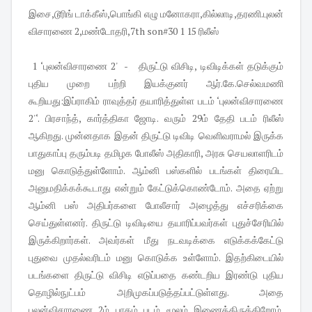
இசை,டூரிங் டாக்கீஸ்,பொங்கி எழு மனோகரா,கில்லாடி,தரணி.புலன்
விசாரணை 2,மண்டோதரி,7th son#30 1 15 ரிலீஸ்
1 ‘புலன்விசாரணை 2' - திருட்டு விசிடி, டிவிடிக்கள் தடுக்கும்
புதிய முறை பற்றி இயக்குனர் ஆர்.கே.செல்வமணி
கூறியது:இப்ராகிம் ராவுத்தர் தயாரித்துள்ள படம் ‘புலன்விசாரணை
2'‘. பிரசாந்த், கார்த்திகா ஜோடி. வரும் 29ம் தேதி படம் ரிலீஸ்
ஆகிறது. முன்னதாக இதன் திருட்டு டிவிடி வெளிவராமல் இருக்க
பாதுகாப்பு தரும்படி தமிழக போலீஸ் அதிகாரி, அரசு செயலாளரிடம்
மனு கொடுத்துள்ளோம். ஆம்னி பஸ்களில் படங்கள் திரையிட
அனுமதிக்கக்கூடாது என்றும் கேட்டுக்கொண்டோம். அதை ஏற்று
ஆம்னி பஸ் அதிபர்களை போலீசார் அழைத்து எச்சரிக்கை
செய்துள்ளனர். திருட்டு டிவிடியை தயாரிப்பவர்கள் புதுச்சேரியில்
இருக்கிறார்கள். அவர்கள் மீது நடவடிக்கை எடுக்கக்கேட்டு
புதுவை முதல்வரிடம் மனு கொடுக்க உள்ளோம். இதற்கிடையில்
படங்களை திருட்டு விசிடி எடுப்பதை கண்டறிய இரண்டு புதிய
தொழில்நுட்பம் அறிமுகப்படுத்தப்பட்டுள்ளது. அதை
புலன்விசாரணை 2ம் பாகம் படம் மூலம் இணைத்திருக்கிறோம்.