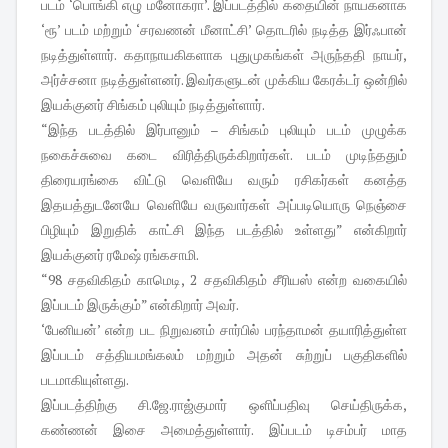
படம் ‘பொங்கி எழு மனோகரா’. இப்படத்தில் கதையின் நாயகனாக
‘ரூ’ படம் மற்றும் ‘சரவணன் மீனாட்சி’ தொடரில் நடித்த இர்ஃபான்
நடித்துள்ளார். கதாநாயகிகளாக புதுமுகங்கள் அருந்ததி நாயர்,
அர்ச்சனா நடித்துள்ளனர். இவர்களுடன் முக்கிய கேரக்டர் ஒன்றில்
இயக்குனர் சிங்கம் புலியும் நடித்துள்ளார்.
“இந்த படத்தில் இர்பானும் – சிங்கம் புலியும் படம் முழுக்க
நகைச்சுவை கடை விரித்திருக்கிறார்கள். படம் முடிந்ததும்
திரையரங்கை விட்டு வெளியே வரும் ரசிகர்கள் கனத்த
இதயத்துடனேயே வெளியே வருவார்கள் அப்படியொரு நெஞ்சை
பிழியும் இறுதிக் காட்சி இந்த படத்தில் உள்ளது” என்கிறார்
இயக்குனர் ரமேஷ் ரங்கசாமி.
“98 சதவிகிதம் காமெடி, 2 சதவிகிதம் சீரியஸ் என்ற வகையில்
இப்படம் இருக்கும்” என்கிறார் அவர்.
‘பேனியன்’ என்ற பட நிறுவனம் சார்பில் பரந்தாமன் தயாரித்துள்ள
இப்படம் சத்தியமங்கலம் மற்றும் அதன் சுற்றுப் பகுதிகளில்
படமாகியுள்ளது.
இப்படத்திற்கு சி.ஜே.ராஜ்குமார் ஒளிப்பதிவு செய்திருக்க,
கண்ணன் இசை அமைத்துள்ளார். இப்படம் டிசம்பர் மாத