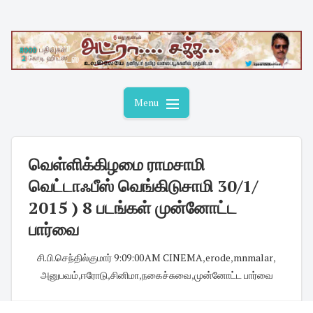
Skip
to
content
Menu
வெள்ளிக்கிழமை ராமசாமி
வெட்டாஃபீஸ் வெங்கிடுசாமி 30/1/
2015 ) 8 படங்கள் முன்னோட்ட
பார்வை
சி.பி.செந்தில்குமார்
·
9:09:00 AM
·
CINEMA
,
erode
,
mnmalar
,
அனுபவம்
,
ஈரோடு
,
சினிமா
,
நகைச்சுவை
,
முன்னோட்ட பார்வை