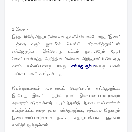
2 இசை -
இந்தா ரிலீஸ், அந்தா ரிலீஸ் என தள்ளிக்கொண்டே வந்த ‘இசை’
படத்தை வரும் ஜன-3௦ல் வெளியிட தீர்மானித்துவிட்டார்
எஸ்.ஜே.சூர்யா. இன்னொரு பக்கம் ஜன-29ஆம் தேதி
வெளியாகவிருந்த அஜித்தின் ‘என்னை அறிந்தால்’ ரிலீஸ் ஒரு
வாரம் தள்ளிப்போனது வேறு
எஸ்.ஜே.சூர்யா
வுக்கு பிளஸ்
பாயிண்ட்டாக அமைந்துவிட்டது.
இயக்குநராகவும் நடிகராகவும் வெற்றிபெற்ற எஸ்.ஜே.சூர்யா
இப்போது ‘இசை’ படத்தின் மூலம் இசையமைப்பாளராகவும்
அவதாரம் எடுத்துள்ளார். படமும் இரண்டு இசையமைப்பாளர்கள்
சம்பந்தப்பட்ட கதை தான். எஸ்.ஜே.சூர்யா, சத்யராஜ் இருவரும்
இசையமைப்பாளர்களாக நடிக்க, கதாநாயகியாக புதுமுகம்
சாவித்ரி நடித்துள்ளார்.