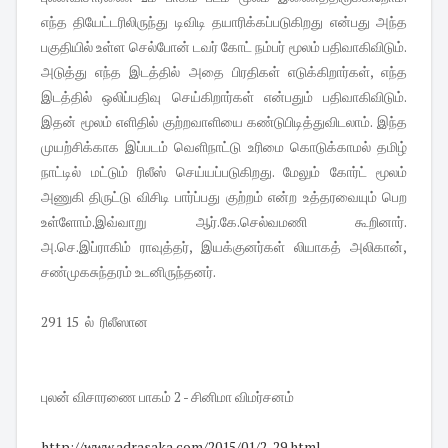
எந்த தியேட்டரிலிருந்து டிவிடி தயாரிக்கப்படுகிறது என்பது அந்த
பகுதியில் உள்ள செல்போன் டவர் கோட் நம்பர் மூலம் பதிவாகிவிடும்.
அடுத்து எந்த இடத்தில் அதை பிரதிகள் எடுக்கிறார்கள், எந்த
இடத்தில் ஒலிப்பதிவு செய்கிறார்கள் என்பதும் பதிவாகிவிடும்.
இதன் மூலம் எளிதில் குற்றவாளியை கண்டுபிடித்துவிடலாம். இந்த
முயற்சிக்காக இப்படம் வெளிநாட்டு உரிமை கொடுக்காமல் தமிழ்
நாட்டில் மட்டும் ரிலீஸ் செய்யப்படுகிறது. மேலும் கோர்ட் மூலம்
அணுகி திருட்டு விசிடி பார்ப்பது குற்றம் என்ற உத்தரவையும் பெற
உள்ளோம்.இவ்வாறு ஆர்.கே.செல்வமணி கூறினார்.
அ.செ.இப்ராகிம் ராவுத்தர், இயக்குனர்கள் லியாகத் அலிகான்,
சண்முகசுந்தரம் உடனிருந்தனர்.
291 15 ல் ரிலீஸான
புலன் விசாரணை பாகம் 2 - சினிமா விமர்சனம்
http://www.adrasaka.com/2015/
01/2_29.html