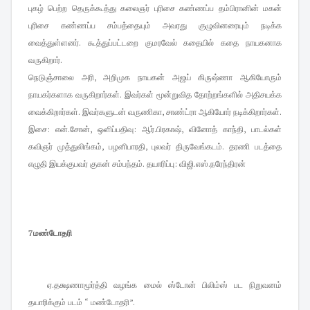
புகழ் பெற்ற தெருக்கூத்து கலைஞர் புரிசை கண்ணப்ப தம்பிரானின் மகன்
புரிசை கண்ணப்ப சம்பத்தையும் அவரது குழுவினரையும் நடிக்க
வைத்துள்ளனர். கூத்துப்பட்டறை குமரவேல் கதையில் கதை நாயகனாக
வருகிறார்.
நெடுஞ்சாலை அரி, அறிமுக நாயகன் அஜய் கிருஷ்ணா ஆகியோரும்
நாயகர்களாக வருகிறார்கள். இவர்கள் மூன்றுவித தோற்றங்களில் அதிசயக்க
வைக்கிறார்கள். இவர்களுடன் வருணிகா, சாண்ட்ரா ஆகியோர் நடிக்கிறார்கள்.
இசை: என்.சோன், ஒளிப்பதிவு: ஆர்.பிரகாஷ், வினோத் காந்தி, பாடல்கள்
கவிஞர் முத்துலிங்கம், பழனிபாரதி, புலவர் திருவேங்கடம். தரணி படத்தை
எழுதி இயக்குபவர் குகன் சம்பந்தம். தயாரிப்பு: விஜி.எஸ்.நரேந்திரன்
7
மண்டோதரி
ஏ.தக்ஷணாமூர்த்தி வழங்க மைல் ஸ்டோன் பிலிம்ஸ் பட நிறுவனம்
தயாரிக்கும் படம் “ மண்டோதரி”.