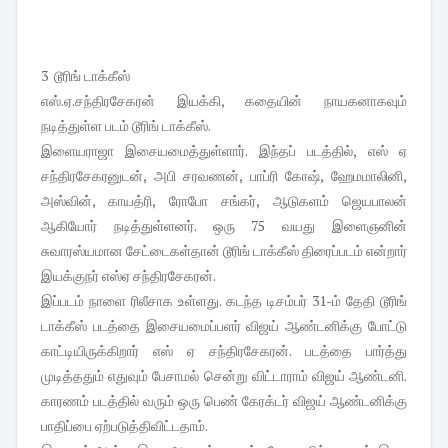
3 டூரிங் டாக்கீஸ்
எஸ்.ஏ.சந்திரசேகரன் இயக்கி, கதையின் நாயகனாகவும்
நடித்துள்ள படம் டூரிங் டாக்கீஸ்.
இளையராஜா இசையமைத்துள்ளார். இந்தப் படத்தில், எஸ் ஏ
சந்திரசேகரனுடன், அபி சரவணன், பாப்ரி கோஷ், ஹேமமாலினி,
அஸ்வின், காயத்ரி, ரோபோ சங்கர், ஆடுகளம் ஜெயபாலன்
ஆகியோர் நடித்துள்ளனர். ஒரு 75 வயது இளைஞனின்
சுவாரஸ்யமான சேட்டைகள்தான் டூரிங் டாக்கீஸ் திரைப்படம் என்றார்
இயக்குநர் எஸ்ஏ சந்திரசேகரன்.
இப்படம் நாளை ரிலீசாக உள்ளது. கடந்த டிசம்பர் 31-ம் தேதி டூரிங்
டாக்கீஸ் படத்தை இசையமைப்பளர் விஜய் ஆண்டனிக்கு போட்டு
காட்டியிருக்கிறார் எஸ் ஏ சந்திரசேகரன். படத்தை பார்த்து
முடித்ததும் எதுவும் பேசாமல் சென்று விட்டாராம் விஜய் ஆண்டனி.
காரணம் படத்தில் வரும் ஒரு பெண் கேரக்டர் விஜய் ஆண்டனிக்கு
பாதிப்பை ஏற்படுத்திவிட்டதாம்.