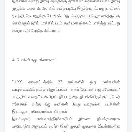
இதனால் அன்று இரவு அவருக்கு தூக்கமே வரவில்லையாம். இரவு
முழுக்க மனைவி தோளில் சாந்தபடியே இருந்தாராம். மறுநாள் எஸ்
ஏ சந்திரசேகரனுக்கு போன் செய்து அவருடைய அலுவலகத்துக்கு
சென்றதும் டூரிங் டாக்கீஸ் படம் தன்னை மிகவும் பாதித்து விட்டது
என்று கூறி அழுதே விட்டாராம்.
4 பொங்கி எழு மனோகரா’
‘‘1995 காலகட்டத்தில் 23 நாட்களில் ஒரு மனிதனின்
வாழ்க்கையில் நடந்த நிஜசம்பங்கள் தான் ‘பொங்கி எழு மனோகரா’
படத்தின் கதை’’ என்கிறார் இப்படத்தை இயக்கியிருக்கும் ரமேஷ்
ரங்கசாமி. அந்த நிஜ மனிதன் வேறு யாருமல்ல; படத்தின்
இயக்குனர் ரமேஷ் ரங்கசாமி தான்!
இயக்குனர் எஸ்.ஏ.சந்திரசேகரிடம் இணை இயக்குனராக
பணியாற்றி அனுபவம் பெற்ற இவர் முதன் முதலாக இயக்கியுள்ள