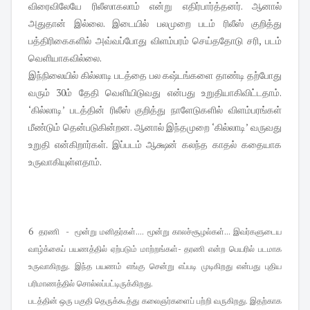
விரைவிலேயே ரிலீஸாகலாம் என்று எதிர்பார்த்தனர். ஆனால்
அதுதான் இல்லை. இடையில் பலமுறை படம் ரிலீஸ் குறித்து
பத்திரிகைகளில் அவ்வப்போது விளம்பரம் செய்ததோடு சரி, படம்
வெளியாகவில்லை.
இந்நிலையில் கில்லாடி படத்தை பல கஷ்டங்களை தாண்டி தற்போது
வரும் 30ம் தேதி வெளியிடுவது என்பது உறுதியாகிவிட்டதாம்.
‘கில்லாடி’ படத்தின் ரிலீஸ் குறித்து நாளேடுகளில் விளம்பரங்கள்
மீண்டும் தென்படுகின்றன. ஆனால் இந்தமுறை ‘கில்லாடி’ வருவது
உறுதி என்கிறார்கள். இப்படம் ஆக்ஷன் கலந்த காதல் கதையாக
உருவாகியுள்ளதாம்.
6
தரணி -
மூன்று மனிதர்கள்.... மூன்று காலச்சூழல்கள்... இவர்களுடைய
வாழ்க்கைப் பயணத்தில் ஏற்படும் மாற்றங்கள்- தரணி என்ற பெயரில் படமாக
உருவாகிறது. இந்த பயணம் எங்கு சென்று எப்படி முடிகிறது என்பது புதிய
பரிமாணத்தில் சொல்லப்பட்டிருக்கிறது.
படத்தின் ஒரு பகுதி தெருக்கூத்து கலைஞர்களைப் பற்றி வருகிறது. இதற்காக