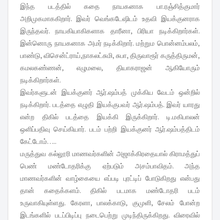
இந்த படத்தில் கதை நாயகனாக பா.ரஞ்சித்குமார்
அறிமுகமாககிறார். இவர் வெங்கடேஷிடம் உதவி இயக்குனராக
இருந்தவர். நாயகியாகிகளாக தாரீனா, பிரியா நடிக்கிறார்கள்.
இன்னொரு நாயகனாக அமர் நடிக்கிறார். மற்றும பொன்னம்பலம்,
பாண்டு, விசென்ட்ராய்,நாகலட்சுமி, சுபா, திருவாரூர் கருத்திருமன்,
கமலகண்ணன், எழுமலை, தியாகராஜன் ஆகியோரும்
நடிக்கிறார்கள்.
இவர்களுடன் இயக்குனர் ஆர்.ஷம்பத் முக்கிய வேடம் ஒன்றில்
நடிக்கிறார். படத்தை எழுதி இயக்குபவர் ஆர்.ஷம்பத். இவர் யாரது
என்ற திகில் படத்தை இயக்கி இருக்கிறார். டி.மகிபாலன்
ஒளிப்பதிவு செய்கியார். படம் பற்றி இயக்குனர் ஆர்.ஷம்பத்திடம்
கேட்டோம்…..
மருத்துவ கல்லூரி மாணவர்களின் அஜாக்கிரதையால் கிராமத்துப்
பெண் மண்டோதரிக்கு ஏற்படும் அசம்பாவிதம். அந்த
மாணவர்களின் வாழ்கையை எப்படி புரட்டிப் போடுகிறது என்பது
தான் கதைக்களம். திகில் படமாக மண்டோதரி படம்
உருவாகியுள்ளது. கேரளா, பாலக்காடு, குமுளி, சேலம் போன்ற
இடங்களில் படப்பிடிப்பு நடைபெற்று முடிந்திருக்கிறது. விரைவில்