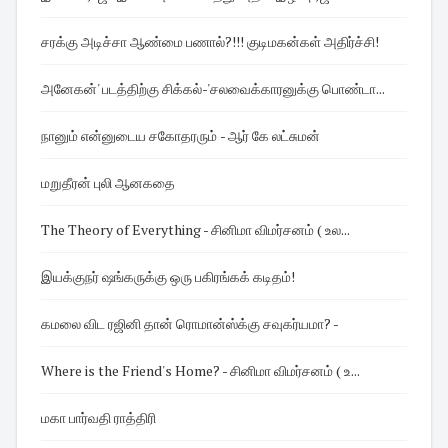
சரக்கு அடிச்சா ஆண்மை பணால்?!!! குடிமகன்கள் அதிர்ச்சி!
அனேகன்' படத்திற்கு சிக்கல்-'சலவைக்காரனுக்கு பொண்டா...
நானும் என்னுடைய சகோதரரும் - ஆர் கே லட்சுமன்
மறுதீரன் புலி ஆனகதை
The Theory of Everything - சினிமா விமர்சனம் ( உல...
இயக்குநர் ஷங்கருக்கு ஒரு பகிரங்கக் கடிதம்!
கமலை விட ரஜினி தான் ரொமான்ஸ்க்கு சவுகர்யமா? -
Where is the Friend's Home? - சினிமா விமர்சனம் ( உ...
மகா பார்வதி ராத்திரி