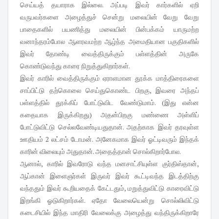
செய்யத் தயாராக இல்லை. அப்படி இவர் கார்களில் ஏறி
வருபவர்களை அழைத்துச் சென்று மலையின் வேறு வேறு
பாதைகளில் பயணித்து மலையின் பின்பக்கம் யாருமற்ற
வனாந்தரம்போல ஆளரவமற்ற ஆழ்ந்த அமைதியான பகுதிகளில்
இவர் தோண்டி வைத்திருக்கும் பள்ளத்தின் அருகே
கொண்டுவந்து காரை நிறுத்துகிறார்கள்.
இவர் காரில் வைத்திருக்கும் ஏராளமான தூக்க மாத்திரைகளை
சாப்பிட்டு தற்கொலை செய்துகொண்ட பிறகு, இவரை அந்தப்
பள்ளத்தில் தூக்கிப் போட்டுவிட வேண்டுமாம். (இது என்ன
கதையாக இருக்கிறது) அதன்பிறகு மண்ணை அள்ளிப்
போட்டுவிட்டு செல்லவேண்டியதுதான். அதற்காக இவர் தரவுள்ள
ஊதியம் 2 லட்சம் டோமன். அனேகமாக இவர் ஓட்டிவரும் இந்தக்
காரின் விலையும் அதுதான். அதைத்தான் சொல்கிறார்போல.
ஆனால், காரில் இவரோடு வந்த மனசாட்சியுள்ள குர்திஸ்தான்,
ஆப்கான் இளைஞர்கள் இருவர் இவர் கூட்டிவந்த இடத்திற்கு
வந்ததும் இவர் கூறியதைக் கேட்டதும், மறுத்துவிட்டு காரைவிட்டு
இறங்கி ஓடுகிறார்கள். ஏதோ வேலையென்று சொல்லிவிட்டு
கடைசியில் இந்த மாதிரி வேலைக்கு அழைத்து வந்திருக்கிறாரே