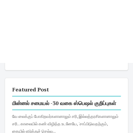
Featured Post
மின்னல் சமையல் -30 வகை ஸ்பெஷல் குறிப்புகள்
வே லைக்குப் போகிறவர்களானாலும் சரி, இல்லத்தரசிகளானாலும்
சரி... காலையில் கண் விழித்த உடனேயே, 'சாப்பிடுவதற்கும்,
கையில் எடுத்துச் செல்வ...