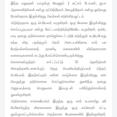
இந்த மனுஷன் யாருக்கு வேணும் 2 லட்சம் டோமன், ஐயா
ஆளைவிடுங்கள் என்று தப்பித்தோம் பிழைத்தோம் என்று ஓடுவது
போன்றதாக இருக்கிறது அவர்கள் எடுக்கிற ஓட்டம்.
அடுத்ததாக ஒரு பெரியவர் வருகிறார். ஒரு வேலை இருக்கிறது
செய்யமுடியுமா என்று கேட்டமாத்திரத்திலேயே வருகிறார். தவிர,
பாடி தனது தற்கொலை புராஜெக்டைப் பற்றி எடுத்துக் கூறியபோது
எந்த வித பதற்றமும் அவர் அடையவில்லை. கார் பல
மேடுபள்ளங்களைத் தாண்டி மலைகளின் விஸ்தாரமான
வளைவுகளைக் கடந்து போய்க்கொண்டிருக்கிறது.
கொலைக்குற்றம் சாட்டப்பட்டு 35 ஆண்டுகள்
சிறைத்தண்டனைக்குப் பிறகு வெளிவந்திருப்பவர் அந்தப்
பெரியவர். இதற்கப்புறம் என்ன வாழ்க்கை இருக்கிறது என
வெறுத்து தற்கொலை செய்துகொள்ள துணிந்த தனது
அனுபவத்தை மெதுவாக இவருடன் பகிர்ந்துகொள்ளத்
துவங்குகிறார்.
அதிகாலை சாலையோரம் இருந்த ஒரு கார் கூரைமீது ஏரி
மேலேயிருந்த கிளைகளை இழுத்து ஒரு கயிறைக் கட்டி
தூக்குமாட்டிக்கொள்ள அதற்கான வேலைகளில் இறங்குகிறார்.