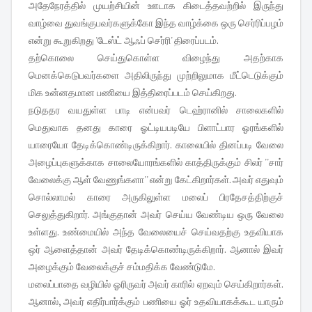
அதேநேரத்தில் முயற்சியின் ஊடாக கிடைத்தவற்றில் இருந்து
வாழ்வை துவங்குபவர்களுக்கோ இந்த வாழ்க்கை ஒரு செர்ரிப்பழம்
என்று கூறுகிறது 'டேஸ்ட் ஆஃப் செர்ரி' திரைப்படம்.
தற்கொலை செய்துகொள்ள விழைந்து அதற்காக
மெனக்கெடுபவர்களை அதிலிருந்து முற்றிலுமாக மீட்டெடுக்கும்
மிக உன்னதமான பணியை இத்திரைப்படம் செய்கிறது.
நடுததர வயதுள்ள பாடி என்பவர் டெஹ்ரானில் சாலைகளில்
மெதுவாக தனது காரை ஓட்டியபடியே பிளாட்பார ஓரங்களில்
யாரையோ தேடிக்கொண்டிருக்கிறார். காலையில் தினப்படி வேலை
அழைப்புகளுக்காக சாலையோரங்களில் காத்திருக்கும் சிலர் ''சார்
வேலைக்கு ஆள் வேணுங்களா'' என்று கேட்கிறார்கள். அவர் எதுவும்
சொல்லாமல் காரை அருகிலுள்ள மலைப் பிரதேசத்திற்குச்
செலுத்துகிறார். அங்குதான் அவர் செய்ய வேண்டிய ஒரு வேலை
உள்ளது. உண்மையில் அந்த வேலையைச் செய்வதற்கு உதவியாக
ஒர் ஆளைத்தான் அவர் தேடிக்கொண்டிருக்கிறார். ஆனால் இவர்
அழைக்கும் வேலைக்குச் சம்மதிக்க வேண்டுமே.
மலைப்பாதை வழியில் ஓரிருவர் அவர் காரில் ஏறவும் செய்கிறார்கள்.
ஆனால், அவர் எதிர்பார்க்கும் பணியை ஓர் உதவியாகக்கூட யாரும்