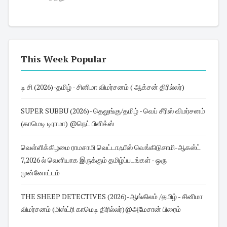
This Week Popular
டி சி (2026)-தமிழ் - சினிமா விமர்சனம் ( ஆக்சன் திரில்லர்)
SUPER SUBBU (2026)- தெலுங்கு/தமிழ் - வெப் சீரிஸ் விமர்சனம்
(காமெடி டிராமா) @நெட் பிளிக்ஸ்
வெள்ளிக்கிழமை ராமசாமி வெட்டாஃபீஸ் வெங்கிடுசாமி-ஆகஸ்ட்
7,2026 ல் வெளியாக இருக்கும் தமிழ்ப்படங்கள் - ஒரு
முன்னோட்டம்
THE SHEEP DETECTIVES (2026)-ஆங்கிலம் /தமிழ் - சினிமா
விமர்சனம் (மிஸ்ட்ரி காமெடி திரில்லர்)@அமேசான் பிரைம்