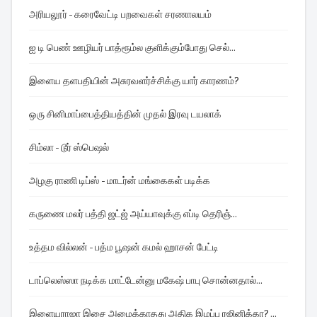
அரியலூர் - கரைவேட்டி பறவைகள் சரணாலயம்
ஐ டி பெண் ஊழியர் பாத்ரூம்ல குளிக்கும்போது செல்...
இளைய தளபதியின் அசுரவளர்ச்சிக்கு யார் காரணம்?
ஒரு சினிமாப்பைத்தியத்தின் முதல் இரவு டயலாக்
சிம்லா - டூர் ஸ்பெஷல்
அழகு ராணி டிப்ஸ் - மாடர்ன் மங்கைகள் படிக்க
கருணை மலர் பத்தி ஜட்ஜ் அய்யாவுக்கு எப்டி தெரிஞ்...
உத்தம வில்லன் - பத்ம பூஷன் கமல் ஹாசன் பேட்டி
டாப்லெஸ்ஸா நடிக்க மாட்டேன்னு மகேஷ் பாபு சொன்னதால்...
இளையராஜா இசை அமைக்காதது அதிக இழப்பு ரஜினிக்கா? ...