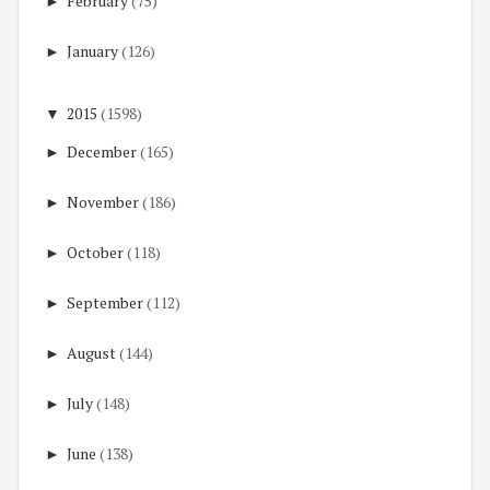
►
February
(75)
►
January
(126)
▼
2015
(1598)
►
December
(165)
►
November
(186)
►
October
(118)
►
September
(112)
►
August
(144)
►
July
(148)
►
June
(138)