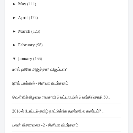
►
May
(111)
►
April
(122)
►
March
(123)
►
February
(98)
▼
January
(133)
மாஸ் ஹீரோ அஜித்தா? விஜய்யா?
டூரிங் டாக்கீஸ் - சினிமா விமர்சனம்
வெள்ளிக்கிழமை ராமசாமி வெட்டாஃபீஸ் வெங்கிடுசாமி 30...
2016 ல் டோட்டல் தமிழ் நாட்டுக்கே தண்ணி ல கண்டம்? ...
புலன் விசாரணை -2 - சினிமா விமர்சனம்