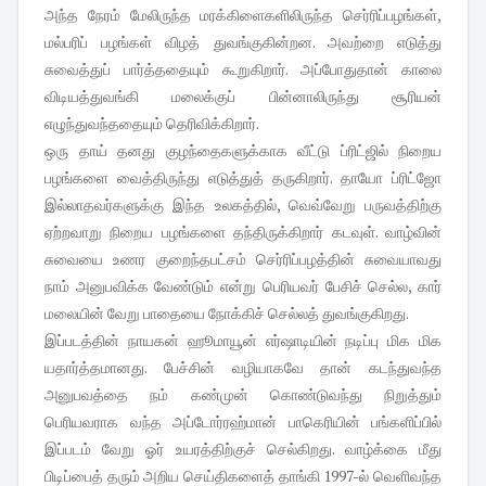
அந்த நேரம் மேலிருந்த மரக்கிளைகளிலிருந்த செர்ரிப்பழங்கள்,
மல்பரிப் பழங்கள் விழத் துவங்குகின்றன. அவற்றை எடுத்து
சுவைத்துப் பார்த்ததையும் கூறுகிறார். அப்போதுதான் காலை
விடியத்துவங்கி மலைக்குப் பின்னாலிருந்து சூரியன்
எழுந்துவந்ததையும் தெரிவிக்கிறார்.
ஒரு தாய் தனது குழந்தைகளுக்காக வீட்டு ப்ரிட்ஜில் நிறைய
பழங்களை வைத்திருந்து எடுத்துத் தருகிறார். தாயோ ப்ரிட்ஜோ
இல்லாதவர்களுக்கு இந்த உலகத்தில், வெவ்வேறு பருவத்திற்கு
ஏற்றவாறு நிறைய பழங்களை தந்திருக்கிறார் கடவுள். வாழ்வின்
சுவையை உணர குறைந்தபட்சம் செர்ரிப்பழத்தின் சுவையாவது
நாம் அனுபவிக்க வேண்டும் என்று பெரியவர் பேசிச் செல்ல, கார்
மலையின் வேறு பாதையை நோக்கிச் செல்லத் துவங்குகிறது.
இப்படத்தின் நாயகன் ஹூமாயூன் எர்ஷாடியின் நடிப்பு மிக மிக
யதார்த்தமானது. பேச்சின் வழியாகவே தான் கடந்துவந்த
அனுபவத்தை நம் கண்முன் கொண்டுவந்து நிறுத்தும்
பெரியவராக வந்த அப்டோர்ரஹ்மான் பாகெரியின் பங்களிப்பில்
இப்படம் வேறு ஓர் உயரத்திற்குச் செல்கிறது. வாழ்க்கை மீது
பிடிப்பைத் தரும் அறிய செய்திகளைத் தாங்கி 1997-ல் வெளிவந்த