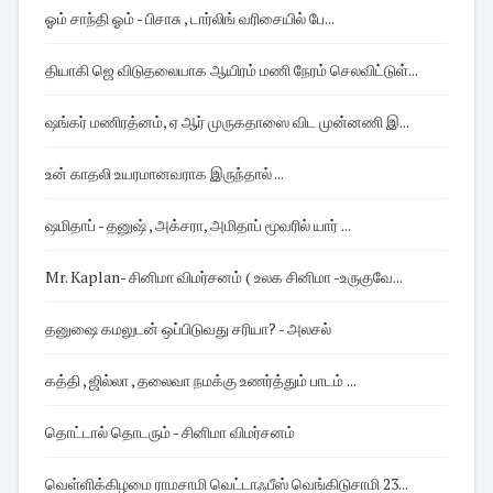
ஓம் சாந்தி ஓம் - பிசாசு , டார்லிங் வரிசையில் பே...
தியாகி ஜெ விடுதலையாக ஆயிரம் மணி நேரம் செலவிட்டுள்...
ஷங்கர் மணிரத்னம், ஏ ஆர் முருகதாஸை விட முன்னணி இ...
உன் காதலி உயரமானவராக இருந்தால் ...
ஷமிதாப் - தனுஷ் , அக்சரா, அமிதாப் மூவரில் யார் ...
Mr. Kaplan- சினிமா விமர்சனம் ( உலக சினிமா -உருகுவே...
தனுஷை கமலுடன் ஒப்பிடுவது சரியா? - அலசல்
கத்தி , ஜில்லா , தலைவா நமக்கு உணர்த்தும் பாடம் ...
தொட்டால் தொடரும் - சினிமா விமர்சனம்
வெள்ளிக்கிழமை ராமசாமி வெட்டாஃபீஸ் வெங்கிடுசாமி 23...