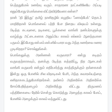
பெற்றதுபோல் உணர்வு வரும். சாதாரண நாட்களிலேயே அப்படி
எனும்போது பொங்கலை விட்டுவிடுவேனா என்ன?
நான் ‘தி இந்து’ தமிழ் நாளிதழில் எழுதிய ‘ப்ளாஷ்பேக்’ தொடர்
மாதிரிதான் பொங்கலைப் பற்றி பேச நிறைய விஷயம் உள்ளது.
பிடித்த கடவுளை, நடிகரை, பூக்களை வாங்கி நண்பர்களுக்கு
வாழ்த்து அட்டைகளாக அனுப்பிய காலம் எல்லாம் ஆனந்தமான
பருவம். இப்போது எஸ்.எம்.எஸ்.ஸில் யாரா வது அந்த உணர்வை உணர
முடிகிறதா? சொல்லுங்கள்.
பொங்கலுக்கு அண்ணன் வருவாரா? என்று கடிதம்
வருவதற்காகவும், தனக்கு பிடித்த கத்தரிப்பூ நிற ஆடைகள்
வாங்கி வருவார் என்றும் எதிர்பார்த்து காத்திருக்கும் தங்கைகள்
இன்று ஒரு போனில் சில விநாடிகள் பேசி, அந்த சுவாரஸ்யத்தை
எளிதாககடந்துபோகிறார்கள். நவீனம் அதிகரிக்க அதிகரிக்க
சோம்பேறித்தனமும் அதிகரித்து விட்டது. திருமணப்
பத்திரிகையை நேரில் சென்று கொடுத்து அழைத்த காலம் போய்,
போனில் அழைக்கும் காலம் வந்துவிட்டது.