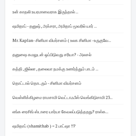
உன் காதலி உயரமானவராக இருந்தால் ...
ஷமிதாப் - தனுஷ் , அக்சரா, அமிதாப் மூவரில் யார் ...
Mr. Kaplan- சினிமா விமர்சனம் ( உலக சினிமா -உருகுவே...
தனுஷை கமலுடன் ஒப்பிடுவது சரியா? - அலசல்
கத்தி , ஜில்லா , தலைவா நமக்கு உணர்த்தும் பாடம் ...
தொட்டால் தொடரும் - சினிமா விமர்சனம்
வெள்ளிக்கிழமை ராமசாமி வெட்டாஃபீஸ் வெங்கிடுசாமி 23...
எங்க ரைசிங் ஸ்டாரை யார்யா கேவலப்படுத்தறது? ராஸ்க...
ஷமிதாப் (shamithab ) = 2 பாட்ஷா !!?