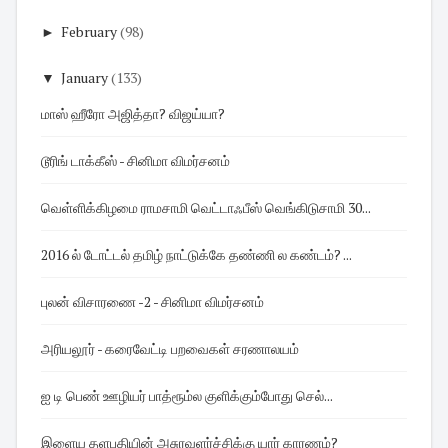
►
February
(98)
▼
January
(133)
மாஸ் ஹீரோ அஜித்தா? விஜய்யா?
டூரிங் டாக்கீஸ் - சினிமா விமர்சனம்
வெள்ளிக்கிழமை ராமசாமி வெட்டாஃபீஸ் வெங்கிடுசாமி 30...
2016 ல் டோட்டல் தமிழ் நாட்டுக்கே தண்ணி ல கண்டம்? ...
புலன் விசாரணை -2 - சினிமா விமர்சனம்
அரியலூர் - கரைவேட்டி பறவைகள் சரணாலயம்
ஐ டி பெண் ஊழியர் பாத்ரூம்ல குளிக்கும்போது செல்...
இளைய தளபதியின் அசுரவளர்ச்சிக்கு யார் காரணம்?