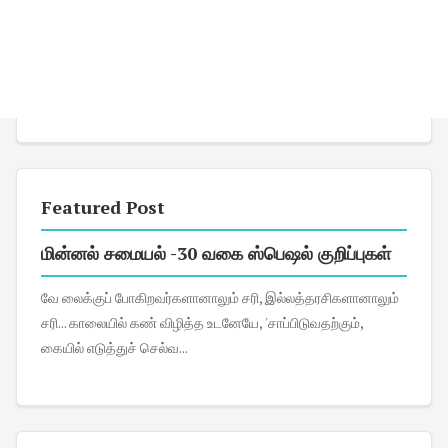
Featured Post
மின்னல் சமையல் -30 வகை ஸ்பெஷல் குறிப்புகள்
வே லைக்குப் போகிறவர்களானாலும் சரி, இல்லத்தரசிகளானாலும்
சரி... காலையில் கண் விழித்த உடனேயே, 'சாப்பிடுவதற்கும்,
கையில் எடுத்துச் செல்வ...