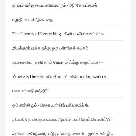
நானும் என்னுடைய சகோதரரும் - ஆர் கே லட்சுமன்
மறுதீரன் புலி ஆனகதை
The Theory of Everything - சினிமா விமர்சனம் ( உல...
இயக்குநர் ஷங்கருக்கு ஒரு பகிரங்கக் கடிதம்!
கமலை விட ரஜினி தான் ரொமான்ஸ்க்கு சவுகர்யமா? -
Where is the Friend's Home? - சினிமா விமர்சனம் ( உ...
மகா பார்வதி ராத்திரி
ஓம் சாந்தி ஓம் - பிசாசு , டார்லிங் வரிசையில் பே...
தியாகி ஜெ விடுதலையாக ஆயிரம் மணி நேரம் செலவிட்டுள்...
ஷங்கர் மணிரத்னம், ஏ ஆர் முருகதாஸை விட முன்னணி இ...