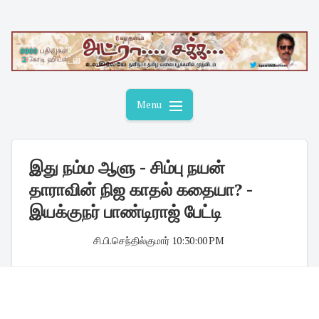
Skip
to
content
Menu
இது நம்ம ஆளு - சிம்பு நயன்
தாராவின் நிஜ காதல் கதையா? -
இயக்குநர் பாண்டிராஜ் பேட்டி
சி.பி.செந்தில்குமார்
·
10:30:00 PM
·