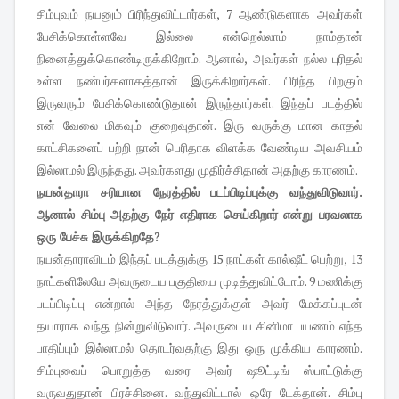
சிம்புவும் நயனும் பிரிந்துவிட்டார்கள், 7 ஆண்டுகளாக அவர்கள்
பேசிக்கொள்ளவே இல்லை என்றெல்லாம் நாம்தான்
நினைத்துக்கொண்டிருக்கிறோம். ஆனால், அவர்கள் நல்ல புரிதல்
உள்ள நண்பர்களாகத்தான் இருக்கிறார்கள். பிரிந்த பிறகும்
இருவரும் பேசிக்கொண்டுதான் இருந்தார்கள். இந்தப் படத்தில்
என் வேலை மிகவும் குறைவுதான். இரு வருக்கு மான காதல்
காட்சிகளைப் பற்றி நான் பெரிதாக விளக்க வேண்டிய அவசியம்
இல்லாமல் இருந்தது. அவர்களது முதிர்ச்சிதான் அதற்கு காரணம்.
நயன்தாரா சரியான நேரத்தில் படப்பிடிப்புக்கு வந்துவிடுவார்.
ஆனால் சிம்பு அதற்கு நேர் எதிராக செய்கிறார் என்று பரவலாக
ஒரு பேச்சு இருக்கிறதே?
நயன்தாராவிடம் இந்தப் படத்துக்கு 15 நாட்கள் கால்ஷீட் பெற்று, 13
நாட்களிலேயே அவருடைய பகுதியை முடித்துவிட்டோம். 9 மணிக்கு
படப்பிடிப்பு என்றால் அந்த நேரத்துக்குள் அவர் மேக்கப்புடன்
தயாராக வந்து நின்றுவிடுவார். அவருடைய சினிமா பயணம் எந்த
பாதிப்பும் இல்லாமல் தொடர்வதற்கு இது ஒரு முக்கிய காரணம்.
சிம்புவைப் பொறுத்த வரை அவர் ஷூட்டிங் ஸ்பாட்டுக்கு
வருவதுதான் பிரச்சினை. வந்துவிட்டால் ஒரே டேக்தான். சிம்பு