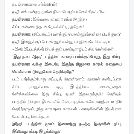
நயன்தாராவை பார்க்கிறார்)
சூரி
: லவ் பண்றத தானே நீங்க பொழப்பா வெச்சிருக்கீங்க.
நயன்தாரா
: இவ்வளவு நாளா நீ எங்க இருந்த?
சிம்பு
: உன்னைத்தான் தேடிக்கிட்டிருந்தேன்!
நயன்தாரா
: (சிம்புவிடம்) உனக்குப் பொண்ணுங்கன்னா பிடிக்குமா?
சூரி
: இவனுக்குப் பொண்ணுங்கன்னு எழுதினாலே பிடிக்கும்.
- இனி இப்படத்தின் இயக்குநர் பாண்டிராஜிடம் சில கேள்விகள்...
‘இது நம்ம ஆளு’ படத்தின் டீசரைப் பார்க்கும்போது, இது சிம்பு-
நயன்தாரா வுக்கு இடையே இருந்த நிஜமான காதல் கதையை
வெளிக்காட்டுவதுபோல் தெரிகிறதே?
படம் பார்க்கும்போது அப்படித் தோன்றலாம். ஆனால் கண்டிப்பாக
சிம்பு, நயனுக்காக ஒரு இடத்தில்கூட வசனத்தைச்
சேர்க்கவில்லை. இது சிம்பு, நயன் இருவருக்குமே தெரியும்.
படத்தில் நிறைய இடங்களில் அவர்களுக்காகவே எழுதின மாதிரி
தெரிந்தாலும், இது சாதாரண காதலன் - காதலிகளின் இயல்பான
கேள்வி, பதில்கள்தான்.
இந்தப் படத்தின் மூலம் இணைந்து நடித்த இருவரின் நட்பு,
இப்போது எப்படி இருக்கிறது?