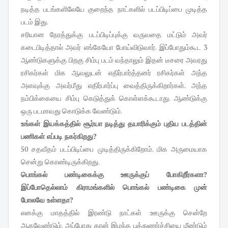
நடித்த படங்களிலேயே குறைந்த நாட்களில் படப்பிடிப்பை முடித்த
படம் இது.
சரியான நேரத்துக்கு படப்பிடிப்புக்கு வருவதை மட்டும் அவர்
கடைபிடித்தால் அவர் எங்கேயோ போய்விடுவார். இப்போதும்கூட 3
ஆண்டுகளுக்கு பிறகு சிம்பு படம் வந்தாலும் இதன் டீசரை அவரது
ரசிகர்கள் மிக ஆவலுடன் எதிர்பார்த்தனர் ரசிகர்கள் அந்த
அளவுக்கு அவர்மீது எதிர்பார்ப்பு வைத்திருக்கிறார்கள். அந்த
நம்பிக்கையை சிம்பு கெடுத்துக் கொள்ளக்கூடாது. ஆண்டுக்கு
ஒரு படமாவது கொடுக்க வேண்டும்.
உங்கள் இயக்கத்தில் சூர்யா நடித்து தயாரிக்கும் புதிய படத்தின்
பணிகள் எப்படி நகர்கிறது?
50 சதவீதம் படப்பிடிப்பை முடித்திருக்கிறோம். மிக அருமையாக
சென்று கொண்டிருக்கிறது.
பொங்கல் பண்டிகைக்கு ஊருக்குப் போகிறீர்களா?
இப்போதெல்லாம் கிராமங்களில் பொங்கல் பண்டிகை முன்
போலவே உள்ளதா?
எனக்கு மாதத்தில் இரண்டு நாட்கள் ஊருக்கு சென்றே
ஆகவேண்டும். அப்போது தான் இழந்த புத்துணர்ச்சியை மீண்டும்