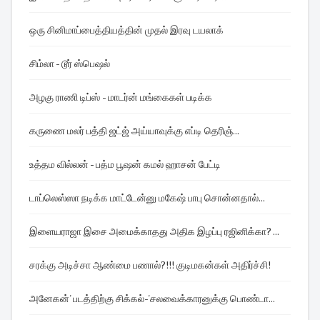
ஒரு சினிமாப்பைத்தியத்தின் முதல் இரவு டயலாக்
சிம்லா - டூர் ஸ்பெஷல்
அழகு ராணி டிப்ஸ் - மாடர்ன் மங்கைகள் படிக்க
கருணை மலர் பத்தி ஜட்ஜ் அய்யாவுக்கு எப்டி தெரிஞ்...
உத்தம வில்லன் - பத்ம பூஷன் கமல் ஹாசன் பேட்டி
டாப்லெஸ்ஸா நடிக்க மாட்டேன்னு மகேஷ் பாபு சொன்னதால்...
இளையராஜா இசை அமைக்காதது அதிக இழப்பு ரஜினிக்கா? ...
சரக்கு அடிச்சா ஆண்மை பணால்?!!! குடிமகன்கள் அதிர்ச்சி!
அனேகன்' படத்திற்கு சிக்கல்-'சலவைக்காரனுக்கு பொண்டா...