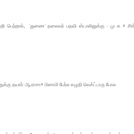
றி பெற்றால், 'துணை' தலைவர் பதவி ஸ்டாலினுக்கு - மு க # சிங்
துக்கு தயார்-ஆ.ராசா# பினாமி பேர்ல எழுதி வெச்ட்டாரு போல