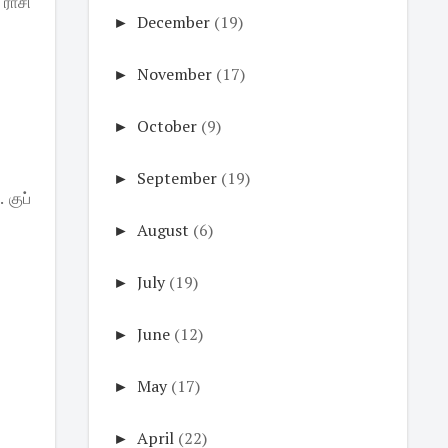
ராசி
►
December
(19)
►
November
(17)
►
October
(9)
►
September
(19)
 குப்
►
August
(6)
►
July
(19)
►
June
(12)
►
May
(17)
►
April
(22)