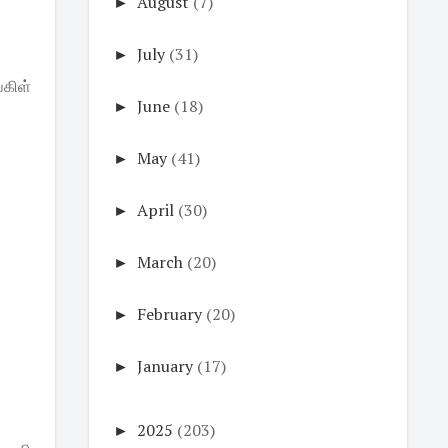
►
August
(7)
►
July
(31)
கிள்
►
June
(18)
►
May
(41)
►
April
(30)
►
March
(20)
►
February
(20)
►
January
(17)
►
2025
(203)