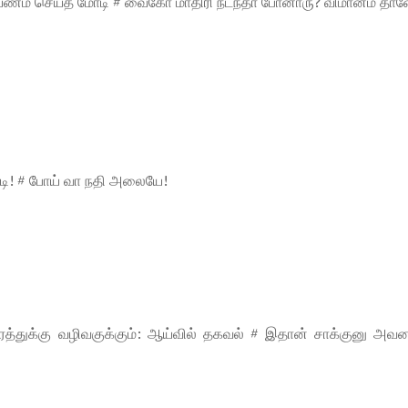
.மீ பயணம் செய்த மோடி # வைகோ மாதிரி நடந்தா போனாரு? விமானம் தா
்டி! # போய் வா நதி அலையே!
த்துக்கு வழிவகுக்கும்: ஆய்வில் தகவல் # இதான் சாக்குனு அவ