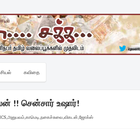
சியல்
கவிதை
ன் !! சென்சார் உஷார்!
ICS
,
அனுபவம்
,
காமெடி
,
நகைச்சுவை
,
விகடன்
,
ஜோக்ஸ்