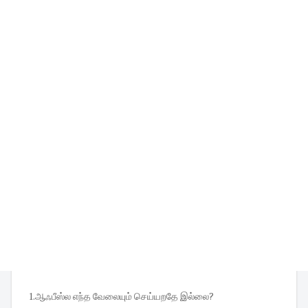
1.ஆஃபீஸ்ல எந்த வேலையும் செய்யறதே இல்லை?