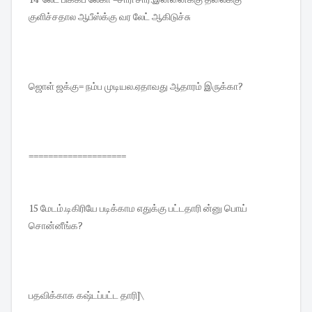
குளிச்சதால ஆபீஸ்க்கு வர லேட் ஆகிடுச்சு
ஜொள் ஜக்கு= நம்ப முடியல.ஏதாவது ஆதாரம் இருக்கா?
====================
15 மேடம்.டிகிரியே படிக்காம எதுக்கு பட்டதாரி ன்னு பொய்
சொன்னீங்க?
பதவிக்காக கஷ்டப்பட்ட தாரி]\