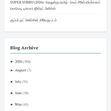
SUPER SUBBU (2026)- தெலுங்கு/தமிழ் - வெப் சீரிஸ் விமர்சனம்
(காமெடி டிராமா) @நெட் பிளிக்ஸ்
சூப்பர் குட் பிலிம்சின் 100வது படம்
Blog Archive
►
2026
(184)
►
August
(7)
►
July
(31)
►
June
(18)
►
May
(41)