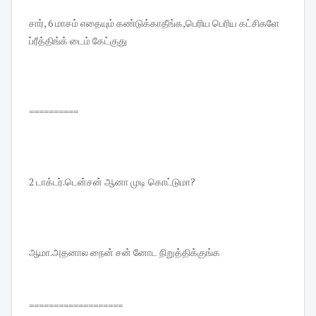
சார், 6 மாசம் எதையும் கண்டுக்காதீங்க,பெரிய பெரிய கட்சிகளே
ப்ரீத்திங்க் டைம் கேட்குது
==========
2 டாக்டர்.டென்சன் ஆனா முடி கொட்டுமா?
ஆமா.அதனால நைன் சன் னோட நிறுத்திக்குங்க
===================