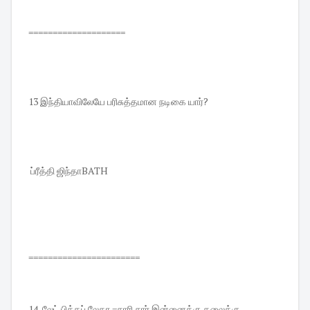
====================
13 இந்தியாவிலேயே பரிசுத்தமான நடிகை யார்?
ப்ரீத்தி ஜிந்தாBATH
=======================
14 லேட் பிக்கப் லேகா =சாரி சார்.இன்னைக்கு தலைக்கு