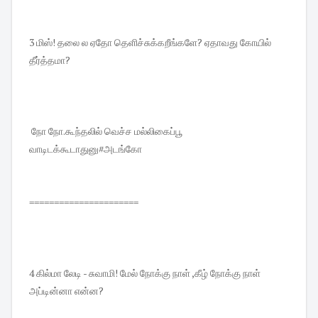
3 மிஸ்! தலை ல ஏதோ தெளிச்சுக்கறீங்களே? ஏதாவது கோயில்
தீர்த்தமா?
நோ நோ.கூந்தலில் வெச்ச மல்லிகைப்பூ
வாடிடக்கூடாதுனு#அடங்கோ
======================
4 கில்மா லேடி - சுவாமி! மேல் நோக்கு நாள் ,கீழ் நோக்கு நாள்
அப்டின்னா என்ன?