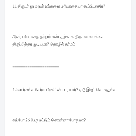
11 திருடர் னு அவர் உங்களை மரியாதையா கூப்பிடறாரே?
அவர் மரியாதை தர்றார் என்பதற்காக திருடன பைக்கை
திருப்பித்தர முடியுமா? தொழில் தர்மம்
======================
12 டியர்.உங்க கேர்ள் பிரன்ட்ஸ் யார் யார்? ஏ டூ இஜட் சொல்லுங்க
அப்போ 26 பேரு மட்டும் சொன்னா போதுமா?