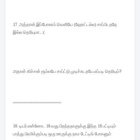
17 அத்தான்.இப்போலாம் வெளியே (ஹோட்டல்ல) சாப்பிடறதே
இல்ல தெரியுமா.. :(
அதான் கிச்சன் ரூம்லயே சாப்ட்டு முடிச்சுடறயே.எப்படி தெரியும்?
======================
18 டியர்.என்னோட 18 வது பிறந்தநாளுக்கு இந்த 18 பட்டியும்
பாத்து பிரமிக்கும்படி ஒரு ஊருக்கு நாம டேட்டிங் போகனும்