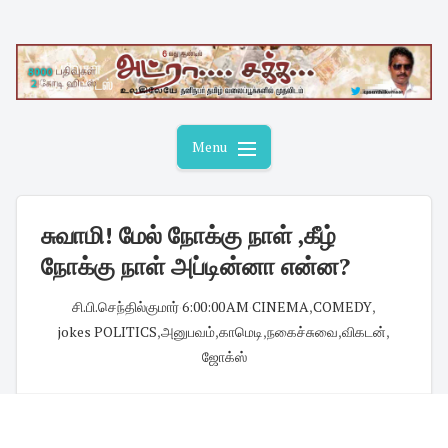
Skip
to
content
Menu
சுவாமி! மேல் நோக்கு நாள் ,கீழ்
நோக்கு நாள் அப்டின்னா என்ன?
சி.பி.செந்தில்குமார்
·
6:00:00 AM
·
CINEMA
,
COMEDY
,
jokes POLITICS
,
அனுபவம்
,
காமெடி
,
நகைச்சுவை
,
விகடன்
,
ஜோக்ஸ்