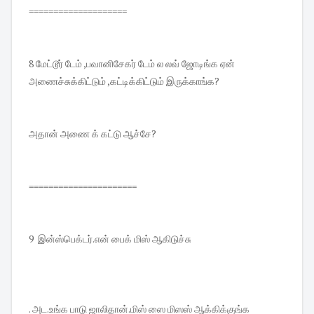
====================
8 மேட்டூர் டேம் ,பவானிசேகர் டேம் ல லவ் ஜோடிங்க ஏன்
அணைச்சுக்கிட்டும் ,கட்டிக்கிட்டும் இருக்காங்க?
அதான் அணை க் கட்டு ஆச்சே?
======================
9 இன்ஸ்பெக்டர்.என் பைக் மிஸ் ஆகிடுச்சு
. அட.உங்க பாடு ஜாலிதான்.மிஸ் ஸை மிஸஸ் ஆக்கிக்குங்க