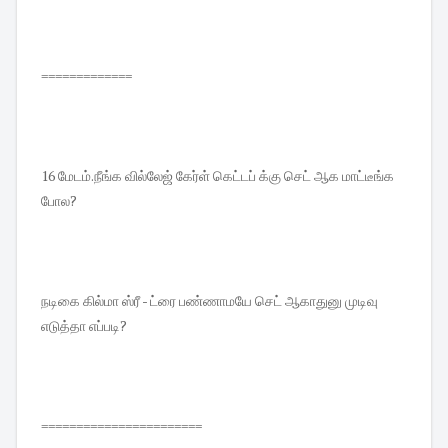
=============
16 மேடம்.நீங்க வில்லேஜ் கேர்ள் கெட்டப் க்கு செட் ஆக மாட்டீங்க
போல?
நடிகை கில்மா ஸ்ரீ - ட்ரை பண்ணாமயே செட் ஆகாதுனு முடிவு
எடுத்தா எப்படி?
=======================