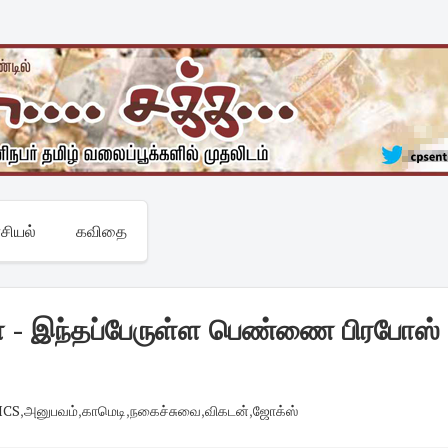
சியல்
கவிதை
 - இந்தப்பேருள்ள பெண்ணை பிரபோஸ்
ICS
,
அனுபவம்
,
காமெடி
,
நகைச்சுவை
,
விகடன்
,
ஜோக்ஸ்