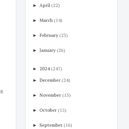
►
April
(22)
►
March
(14)
►
February
(23)
►
January
(26)
►
2024
(247)
►
December
(24)
ER
►
November
(13)
►
October
(15)
►
September
(16)