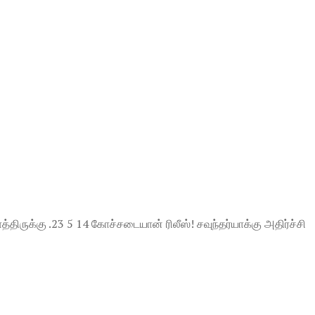
காத்திருக்கு .23 5 14 கோச்சடையான் ரிலீஸ்! சவுந்தர்யாக்கு அதிர்ச்சி