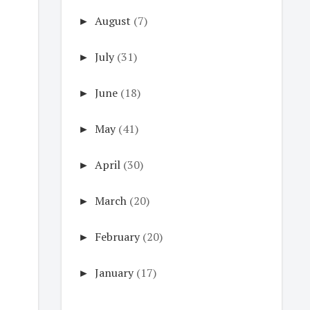
►
August
(7)
►
July
(31)
►
June
(18)
►
May
(41)
►
April
(30)
►
March
(20)
►
February
(20)
►
January
(17)