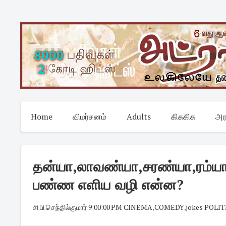
Skip
to
content
Home
விமர்சனம்
Adults
கிசுகிசு
அர
தன்யா,லாவண்யா,சரண்யா,ரம்யா
பண்ண எளிய வழி என்ன?
சி.பி.செந்தில்குமார்
·
9:00:00 PM
·
CINEMA
,
COMEDY
,
jokes POLIT