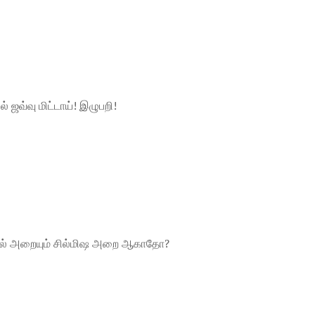
ல் ஜவ்வு மிட்டாய்! இழுபறி!
ையல் அறையும் சில்மிஷ அறை ஆகாதோ?