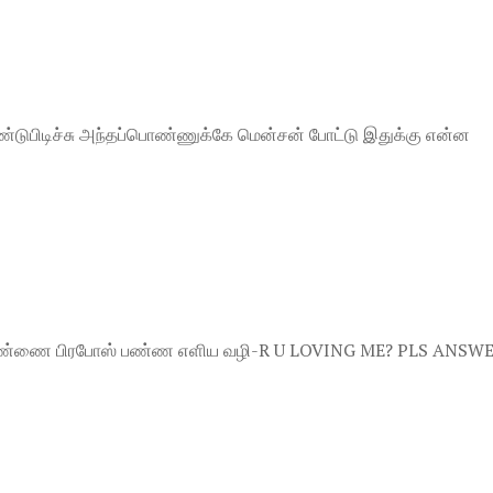
 கண்டுபிடிச்சு அந்தப்பொண்ணுக்கே மென்சன் போட்டு இதுக்கு என்ன
 பெண்ணை பிரபோஸ் பண்ண எளிய வழி-R U LOVING ME? PLS ANSW