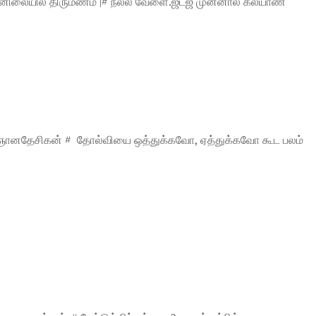
ன்னிலையில் திருமணம் |# நல்ல வேளை.ஜட்ஜ் முன்னால கல்யாண
 - ஞானதேசிகன் # தோல்வியை ஒத்துக்கவோ, ஏத்துக்கவோ கூட பலம்