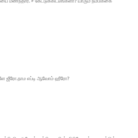
 மணந்தார். # கேட்டுக்கிட்டீங்களா? யாரும் நம்பிக்கை
மளே ஜீரோ.நாம எப்டி ஆவோம் ஹீரோ?