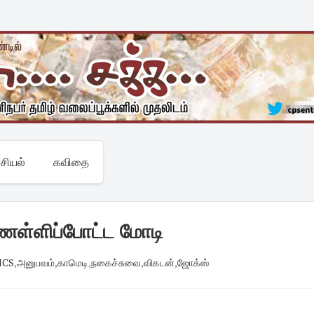
சியல்
கவிதை
ணள்ளிப்போட்ட மோடி
ICS
,
அனுபவம்
,
காமெடி
,
நகைச்சுவை
,
விகடன்
,
ஜோக்ஸ்