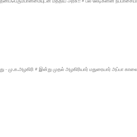
 தனிப்பெரும்பான்மையுடன் மத்திய அரசு!! # பல லேடிகளின் நப்பாசையி
ு - மு.க.அழகிரி # இன்று முதல் அழகிரியார் மதுரையார் அப்பா கால