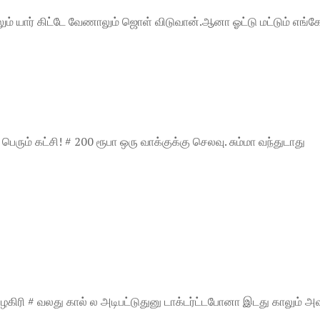
ும் யார் கிட்டே வேணாலும் ஜொள் விடுவான்.ஆனா ஓட்டு மட்டும் எங்க
ரும் கட்சி! # 200 ரூபா ஒரு வாக்குக்கு செலவு. சும்மா வந்துடாது
கிரி # வலது கால் ல அடிபட்டுதுனு டாக்டர்ட்டபோனா இடது காலும் அவ