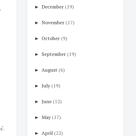
►
December
(19)
ே
►
November
(17)
►
October
(9)
►
September
(19)
►
August
(6)
►
July
(19)
►
June
(12)
►
May
(17)
ுட்
►
April
(22)