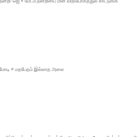
நன்றி-ஜெ # மேடம்.நன்றியை மின் விநியோகத்துல காட்டுங்க
ிய மோடி # மதபேதம் இல்லாத அலை