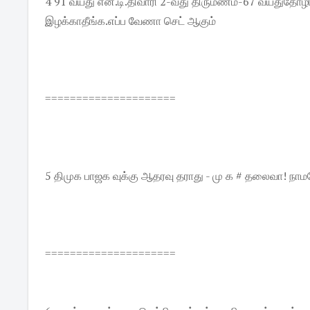
4 91 வயது என்.டி.திவாரி 2-வது திருமணம்-67 வயதுதோழியை
இழக்காதீங்க.எப்ப வேணா செட் ஆகும்
=====================
5 திமுக பாஜக வுக்கு ஆதரவு தராது - மு க # தலைவா! நா
=====================