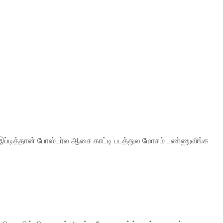
ம்.இப்டித்தான் போஸ்டர்ல ஆசை காட்டி படத்துல மோசம் பண்ணுவீங்க