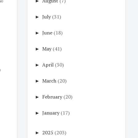
ல்
►
August
(7)
►
July
(31)
►
June
(18)
►
May
(41)
►
April
(30)
ை
►
March
(20)
►
February
(20)
►
January
(17)
►
2025
(203)