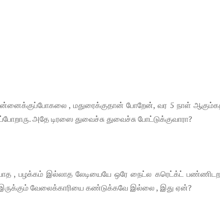
சென்னைக்குப்போகலை , மதுரைக்குதான் போறேன், வர 5 நாள் ஆகும்கற
டுப்போறாரு. அதே டிரஸை துவைச்சு துவைச்சு போட்டுக்குவாரா?
யாத , பழக்கம் இல்லாத லேடியையே ஒரே நைட்ல கரெட்க்ட் பண்ணிடறா
ரி இருக்கும் வேலைக்காரியை கண்டுக்கவே இல்லை , இது ஏன்?