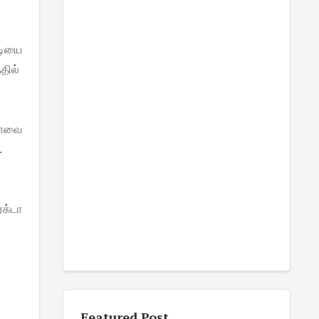
டியை
தில்
ரோவை
.
க்டா
Featured Post