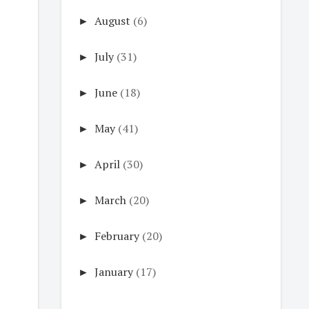
►
August
(6)
►
July
(31)
►
June
(18)
►
May
(41)
►
April
(30)
►
March
(20)
►
February
(20)
►
January
(17)