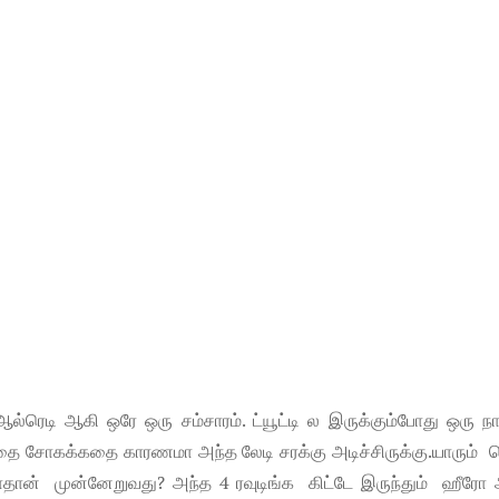
ல்ரெடி ஆகி ஒரே ஒரு சம்சாரம். ட்யூட்டி ல இருக்கும்போது ஒரு ந
கதை சோகக்கதை காரணமா அந்த லேடி சரக்கு அடிச்சிருக்கு.யாரும் ஜ
் முன்னேறுவது? அந்த 4 ரவுடிங்க கிட்டே இருந்தும் ஹீரோ 