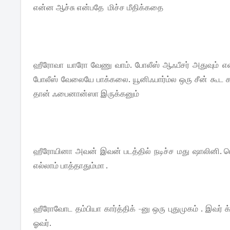
என்ன ஆச்சு என்பதே மிச்ச மீதிக்கதை
ஹீரோவா யாரோ வேணு வாம். போலீஸ் ஆஃபீசர் அதுவும் என்
போலீஸ் வேலையே பாக்கலை. யூனிஃபார்ம்ல ஒரு சீன் கூட க
தான் ஃபைனான்ஸா இருக்கனும்
ஹீரோயினா அவன் இவன் படத்தில் நடிச்ச மது ஷாலினி. ரொம்
எல்லாம் பாத்தாதும்மா .
ஹீரோவோட தம்பியா கார்த்திக் -னு ஒரு புதுமுகம் . இவர
ஓவர்.