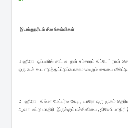
இயக்குநரிடம் சில கேள்விகள்
1
ஹீரோ ஓப்பனிங் சாட் ல தன் சம்சாரம் கிட்டே “ நான் 
ஒரு பேக் கூட எடுத்துட்ட்டுப்போகாம வெறும் கையை வீசிட்
2 ஹீரோ கில்மா மேட்டர்ல கேடி , யாரோ ஒரு முகம் தெரி
ஆனா லட்டு மாதிரி இருக்கும் மச்சினியை , ஜிலேபி மாதி