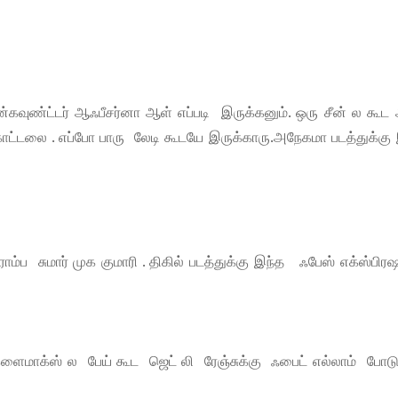
கவுண்ட்டர் ஆஃபீசர்னா ஆள் எப்படி இருக்கனும். ஒரு சீன் ல கூட 
ாட்டலை . எப்போ பாரு லேடி கூடயே இருக்காரு.அநேகமா படத்துக்கு
ப சுமார் முக குமாரி . திகில் படத்துக்கு இந்த ஃபேஸ் எக்ஸ்பிர
் க்ளைமாக்ஸ் ல பேய் கூட ஜெட் லி ரேஞ்சுக்கு ஃபைட் எல்லாம் போ