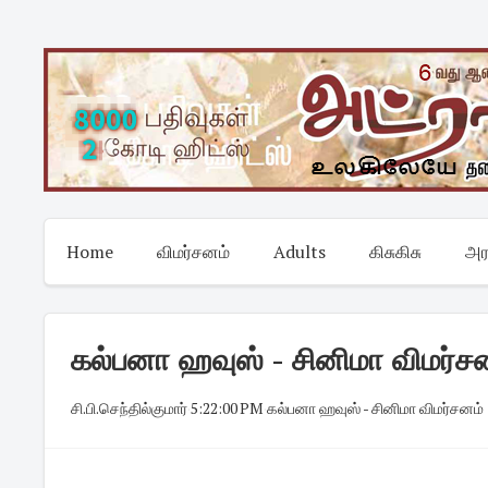
Skip
to
content
Home
விமர்சனம்
Adults
கிசுகிசு
அர
கல்பனா ஹவுஸ் - சினிமா விமர்ச
சி.பி.செந்தில்குமார்
·
5:22:00 PM
·
கல்பனா ஹவுஸ் - சினிமா விமர்சனம்