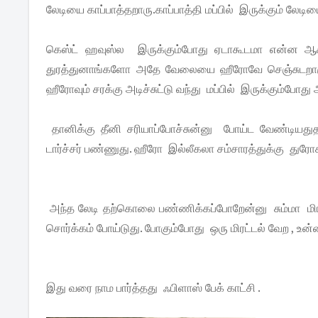
லேடியை காப்பாத்தறாரு.காப்பாத்தி மப்பில் இருக்கும் லே
கெஸ்ட் ஹவுஸ்ல இருக்கும்போது ஏடாகூடமா என்ன ஆக
துரத்துனாங்களோ அதே வேலையை ஹீரோவே செஞ்சுடறாரு.அ
ஹீரோவும் சரக்கு அடிச்சுட்டு வந்து மப்பில் இருக்கும்போது 
தானிக்கு தீனி சரியாப்போச்சுன்னு போய்ட வேண்டி
டார்ச்சர் பண்ணுது. ஹீரோ இல்லீகலா சம்சாரத்துக்கு துர
அந்த லேடி தற்கொலை பண்ணிக்கப்போறேன்னு சும்மா மிரட
சொர்க்கம் போய்டுது. போகும்போது ஒரு மிரட்டல் வேற , உன
இது வரை நாம பார்த்தது ஃபிளாஸ் பேக் காட்சி .