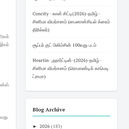
Concity - கான் சிட்டி(2026)-தமிழ் -
சினிமா விமர்சனம் (பைனான்சியல் க்ரைம்
திரில்லர்)
அவர்
 இவர்
சூப்பர் குட் பிலிம்சின் 100வது படம்
Heartin- ,ஹார்ட்டின்-(2026)-தமிழ் -
சினிமா விமர்சனம் (ரொமாண்டிக் காமெடி
ட்ராமா)
ஷன்ஸ்
Blog Archive
டுவது
►
2026
(183)