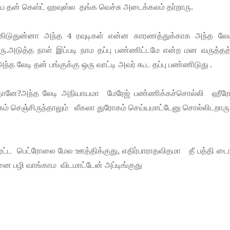
டியை தன் கெஸ்ட் ஹவுஸ்ல தங்க வெச்சு அடைக்கலம் தர்றாரு.
ிடுதுன்னா அந்த 4 ரவுடிகள் என்ன காரணத்துக்காக அந்த லே
டுத்த நாள் இப்படி நாம தப்பு பண்ணிட்டமே என்ற மன வருத்தத்
அந்த லேடி தன் பங்குக்கு ஒரு வாட்டி அவர் கூட தப்பு பண்ணிடுது .
யதுதானே?அந்த லேடி அநியாயமா மேரேஜ் பண்ணிக்கச்சொல்லி ஹீ
ோகம் செஞ்சிருந்தாலும் லீகலா துரோகம் செய்யமாட்டேனு சொல்லிடறாரு
்ட பெட்ரோலை மேல ஊத்திக்குது, எதிர்பாராதவிதமா தீ பத்தி டைர
்னை பழி வாங்காம விடமாட்டேன் அப்டிங்குது