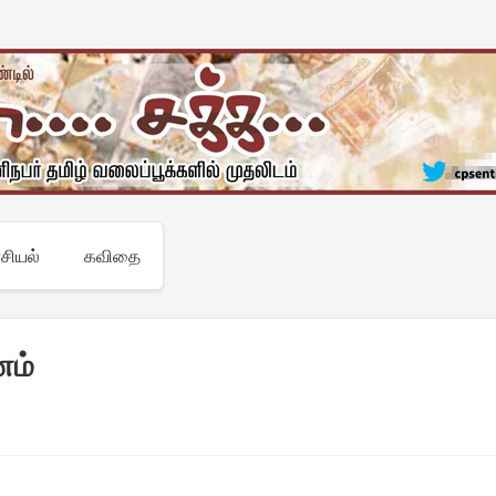
சியல்
கவிதை
னம்