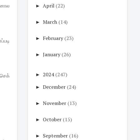
►
April
(22)
்னால
►
March
(14)
►
February
(23)
ப்படி
►
January
(26)
►
2024
(247)
செக்
►
December
(24)
►
November
(13)
►
October
(15)
►
September
(16)