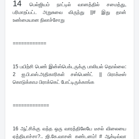
14 
பெல்ஜியம் நாட்டில் வானத்தில் சமைத்து, 
பரிமாறப்பட்ட அறுசுவை விருந்து ||# இது தான் 
உண்மையான நிலாச்சோறு
============
15 
பயிற்சி பெண் இன்ஸ்பெக்டருக்கு பாலியல் தொல்லை: 
2 ஐ.பி.எஸ்.அதிகாரிகள் சஸ்பெண்ட் || பிராக்டீஸ் 
கொடுக்காம பிராக்கெட் போட்டிருக்காங்க
=============
16 
ஆட்சிக்கு வந்த ஒரு வாரத்திலேயே டீசல் விலையை 
ஏத்தியாச்சா?.. ஜி.கே.வாசன் கண்டனம்! # ஆக்டிவ்வா 