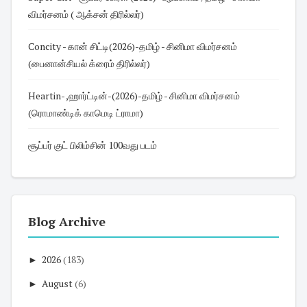
விமர்சனம் ( ஆக்சன் திரில்லர்)
Concity - கான் சிட்டி(2026)-தமிழ் - சினிமா விமர்சனம்
(பைனான்சியல் க்ரைம் திரில்லர்)
Heartin- ,ஹார்ட்டின்-(2026)-தமிழ் - சினிமா விமர்சனம்
(ரொமாண்டிக் காமெடி ட்ராமா)
சூப்பர் குட் பிலிம்சின் 100வது படம்
Blog Archive
►
2026
(183)
►
August
(6)