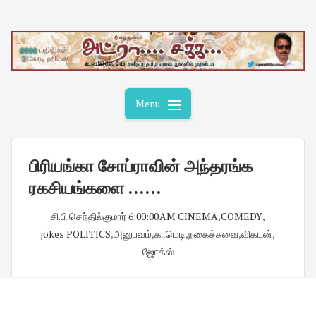
Skip
to
content
Menu
பிரியங்கா சோப்ராவின் அந்தரங்க
ரகசியங்களை ......
சி.பி.செந்தில்குமார்
·
6:00:00 AM
·
CINEMA
,
COMEDY
,
jokes POLITICS
,
அனுபவம்
,
காமெடி
,
நகைச்சுவை
,
விகடன்
,
ஜோக்ஸ்