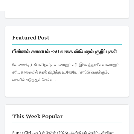
Featured Post
மின்னல் சமையல் -30 வகை ஸ்பெஷல் குறிப்புகள்
வே லைக்குப் போகிறவர்களானாலும் சரி, இல்லத்தரசிகளானாலும்
சரி... காலையில் கண் விழித்த உடனேயே, 'சாப்பிடுவதற்கும்,
கையில் எடுத்துச் செல்வ...
This Week Popular
Super Girl - சூப்பர் கேர்ள் (2026)- ஆங்கிலம் /தமிழ் - சினிமா