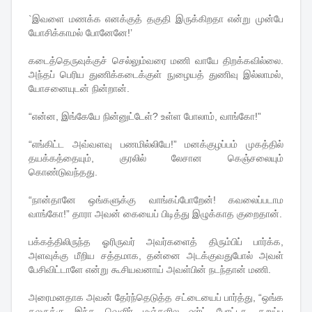
`இவளை மணக்க எனக்குத் தகுதி இருக்கிறதா என்று முன்பே
யோசிக்காமல் போனேனே!’
கடைத்தெருவுக்குச் செல்லும்வரை மணி வாயே திறக்கவில்லை.
அந்தப் பெரிய துணிக்கடைக்குள் நுழையத் துணிவு இல்லாமல்,
யோசனையுடன் நின்றான்.
“என்ன, இங்கேயே நின்னுட்டேள்? உள்ள போலாம், வாங்கோ!”
“எங்கிட்ட அவ்வளவு பணமில்லியே!” மனக்குழப்பம் முகத்தில்
தயக்கத்தையும், குரலில் லேசான கெஞ்சலையும்
கொண்டுவந்தது.
“நான்தானே ஒங்களுக்கு வாங்கப்போறேன்! கவலைப்படாம
வாங்கோ!” தாரா அவன் கையைப் பிடித்து இழுக்காத குறைதான்.
பக்கத்திலிருந்த ஓரிருவர் அவர்களைத் திரும்பிப் பார்க்க,
அளவுக்கு மீறிய சத்தமாக, தன்னை அடக்குவதுபோல் அவள்
பேசிவிட்டாளே என்று கூசியவனாய் அவள்பின் நடந்தான் மணி.
அரைமனதாக அவன் தேர்ந்தெடுத்த சட்டையைப் பார்த்து, “ஒங்க
கலருக்கு இந்த வெளிர் மஞ்சளில ஷர்ட் போட்டா, கறுப்பு