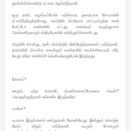
தூக்கிக்கொண்டு உட்கார ஆரம்பித்தான்.
ஒரு நாள், வழக்கம்போல் படுக்காத குறையாக சோபாவில்
உட்கார்ந்திருந்தபோது, சுவற்றில் பெரிதாக மாட்டியிருந்த கலர்
போட்டோ கண்ணில் பட்டது. மாலையும் கழுத்துமாக
அவர்களிருவரும் ஸ்டூடியோவில் எடுத்துக்கொண்டது.
அருகில் சென்று, தன் பக்கத்தில் நின்றிருந்தவளைப் பார்த்தான்.
தாராவின் சொக்க வைக்கும் கண்களில் கவர்ச்சியையும் மீறி,
வேறு ஏதோ உணர்ச்சி தென்படுவதுபோல் இருந்தது.
சோகம்?
ஊகும். மற்ற சராசரிப் பெண்களைப்போலவா அவள்?
அவளுக்குத்தான் எல்லாமே இருந்ததே!
பயமோ?
பயமாக இருக்கலாம் என்றுதான் தோன்றியது. இன்னும் கொஞ்ச
நேரம் உற்றுப் பார்த்தான். பயமும் சோகமும்