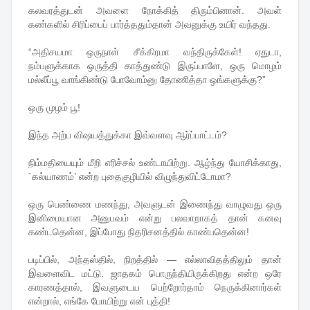
கலவரத்துடன் அவளை நோக்கித் திரும்பினான். அவள்
கண்களில் சிரிப்பைப் பார்த்ததும்தான் அவனுக்கு உயிர் வந்தது.
“அதிசயமா ஒருநாள் சீக்கிரமா வந்திருக்கேள்! ஏதுடா,
நம்பளுக்காக ஒருத்தி காத்துண்டு இருப்பாளே, ஒரு மொழம்
மல்லீப்பூ வாங்கிண்டு போவோம்னு தோணித்தா ஒங்களுக்கு?”
ஒரு முழம் பூ!
இந்த அற்ப விஷயத்துக்கா இவ்வளவு ஆர்ப்பாட்டம்?
நிம்மதியையும் மீறி எரிச்சல் உண்டாயிற்று. ஆழ்ந்து யோசிக்காது,
`கல்யாணம்’ என்ற புதைகுழியில் விழுந்துவிட்டோமா?
ஒரு பெண்ணை மணந்து, அவளுடன் இணைந்து வாழுவது ஒரு
இனிமையான அனுபவம் என்று பலவாறாகத் தான் கனவு
கண்டதென்ன, இப்போது நிதரிசனத்தில் காண்பதென்ன!
படிப்பில், அந்தஸ்தில், நிறத்தில் — எல்லாவிதத்திலும் தான்
இவளைவிட மட்டு. ஜாதகம் பொருந்தியிருக்கிறது என்ற ஒரே
காரணத்தால், இவளுடைய பெற்றோர்தாம் நெருக்கினார்கள்
என்றால், எங்கே போயிற்று என் புத்தி!