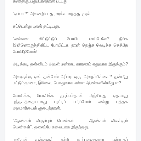
கலந்திருப்பதுபோல்தான் பட்டது.
“ஏம்மா?” அவனறியாது, உரக்க வந்தது குரல்.
சட்டென்று புலன் தட்டியது.
`என்னை விட்டுட்டுப் போயிட மாட்டேளே? நீங்க
இன்னொருத்திகிட்ட போயிட்டா, நான் நெஞ்சு வெடிச்சு செத்தே
போயிடுவேன்!’
அடிக்கடி தன்னிடம் அவள் மன்றாட காரணம் எதுவாக இருக்கும்?
அவளுக்கு ஏன் தன்மேல் அப்படி ஒரு அவநம்பிக்கை? தன்மீது
மட்டும்தானா, இல்லை, பொதுவாக எல்லா ஆண்களின்மீதுமா?
யோசிக்க, யோசிக்க குழப்பம்தான் மிஞ்சியது. ஏதாவது
புத்தகத்தையாவது புரட்டிப் பார்ப்போம் என்று புத்தக
அலமாரியைக் குடைந்தான்.
“ஆண்கள் விரும்பும் பெண்கள் — ஆண்கள் விலக்கும்
பெண்கள்”. தலைப்பே சுவையாக இருந்தது.
மனிதன் தன்னைச் சுற்றி நடப்பவைகளை நன்றாகப்