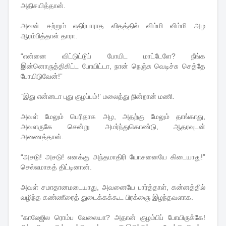
அதிசயித்தான்.
அவன் சற்றும் எதிர்பாராத விதத்தில் விம்மி விம்மி அழ
ஆரம்பித்தாள் தாரா.
“என்னை விட்டுட்டுப் போயிட மாட்டேளே? நீங்க
இன்னொருத்திகிட்ட போயிட்டா, நான் நெஞ்சு வெடிச்சு செத்தே
போயிடுவேன்!”
`இது என்னடா புது குழப்பம்!’ மலைத்து நின்றான் மணி.
அவள் மேலும் பெரிதாக அழ, அதற்கு மேலும் தாங்காது,
அவளருகே சென்று அமர்ந்துகொண்டு, ஆதரவுடன்
அணைத்தான்.
“அசடு! அசடு! எனக்கு அந்தமாதிரி யோசனையே கிடையாது!”
செல்லமாகத் திட்டினான்.
அவள் சமாதானமடையாது, அவனையே பார்த்தாள், கன்னத்தில்
வழிந்த கண்ணீரைத் துடைக்கக்கூட பிரக்ஞை இழந்தவளாக.
“காலேஜில ரொம்ப வேலையா? அதான் குழம்பிப் போயிருக்கே!