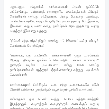
மறுநாளும், இருவரின் கரங்களையும் அவள் ஒப்பிட்டுப்
பார்த்தபோது, தன்னைத் தலைகுனிய வைக்கத்தான் அப்படிச்
செய்கிறாள் என்பது சந்தேகமறப் புரிந்து போயிற்று மணிக்கு.
பள்ளிப்பிராயத்தில், வகுப்பில் ஒரே பெயருடன் மூன்று பேர் இருக்க,
இவனை `கறுப்பு மணி’ என்று நண்பர்கள் அழைத்தபோது வராத
வருத்தம் இப்போது வந்தது.
`நீங்கள் எந்த விதத்திலும் எனக்கு ஈடு இல்லை!’ என்று எப்படிச்
சொல்லாமல் சொல்கிறாள்!
“என்னடா, புது மாப்பிள்ளே! கல்யாணமாகி மூணு மாசம்தான்
ஆகுது. தினமும் ஓவர்டைம் செய்யறியே! என்ன சமாசாரம்?
தாக்குப் பிடிக்க முடியலியா?” என்று கேலி செய்த
நண்பர்களின்மேல் ஆத்திரம் பற்றிக்கொண்டு வந்தது. அடக்கிக்
கொண்டான்.
கண்ணாடிமுன் நின்றிருந்த தாரா சற்று தாராளமாகவே ஃபேர்
அண்டு லவ்லியை முகத்திலும் கழுத்திலும் பூசிக்கொண்டாள்.
என்னதான் ஒரு பெண் படித்து, பெரிய உத்தியோகத்தில்
இருந்தாலும், சமூகத்தில் அவளுக்குக் கிடைக்கும் மதிப்பு
என்னவோ, `இன்னாருடைய மனைவி’ என்பதில்தான் இருக்கிறது.