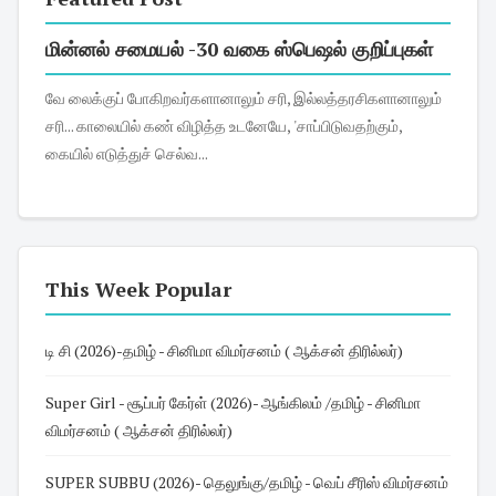
மின்னல் சமையல் -30 வகை ஸ்பெஷல் குறிப்புகள்
வே லைக்குப் போகிறவர்களானாலும் சரி, இல்லத்தரசிகளானாலும்
சரி... காலையில் கண் விழித்த உடனேயே, 'சாப்பிடுவதற்கும்,
கையில் எடுத்துச் செல்வ...
This Week Popular
டி சி (2026)-தமிழ் - சினிமா விமர்சனம் ( ஆக்சன் திரில்லர்)
Super Girl - சூப்பர் கேர்ள் (2026)- ஆங்கிலம் /தமிழ் - சினிமா
விமர்சனம் ( ஆக்சன் திரில்லர்)
SUPER SUBBU (2026)- தெலுங்கு/தமிழ் - வெப் சீரிஸ் விமர்சனம்