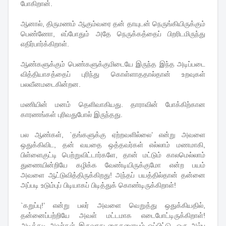
போகிறான்.
ஆனால், திருமணம் ஆகும்வரை தன் தாயுடன் நெருங்கியிருக்கும்
பெண்ணோ, எப்போதும் அதே நெருக்கத்தைப் பிறரிடமிருந்து
எதிர்பார்க்கிறாள்.
ஆண்களுக்கும் பெண்களுக்குமிடையே இருந்த இந்த அடிப்படை
வித்தியாசத்தைப் புரிந்து கொள்ளாததால்தான் உறவுகள்
பலவீனமடைகின்றன.
மணியின் மனம் தெளிவாகியது. தாராவின் போக்கிற்கான
காரணங்கள் புரிவதுபோல் இருந்தது.
பல ஆண்கள், `தங்களுக்கு ஏற்றவளில்லை’ என்று அவளை
ஒதுக்கிவிட, தன் வயதை ஒத்தவர்கள் எல்லாம் மணமாகி,
பிள்ளைகுட்டி பெற்றுவிட்டார்களே, தான் மட்டும் காலமெல்லாம்
துணையின்றியே கழிக்க வேண்டியிருக்குமோ என்ற பயம்
அவளை ஆட்டுவித்திருக்கிறது! அந்தப் பயத்தில்தான் தன்னை
அப்படி உடும்புப் பிடியாகப் பிடித்துக் கொண்டிருக்கிறாள்!
`கறுப்பு!’ என்று பலர் அவளை வெறுத்து ஒதுக்கியதில்,
தன்னைப்பற்றியே அவள் மட்டமாக எடைபோட்டிருக்கிறாள்!
அடிக்கடி அவர்கள் இருவரது கைகளையும் ஒப்பிட்டு, ஒரு அல்ப