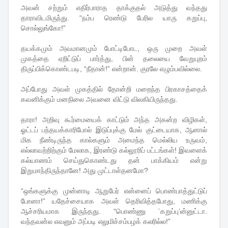
அவன் சற்றும் எதிர்பாராத தாக்குதல் அடுத்து வந்தது
தாராவிடமிருந்து. “நம்ப ரெண்டு பேரில யாரு கறுப்பு,
சொல்லுங்கோ!”
தயக்கமும் அவமானமும் போட்டிபோட, ஒரு முறை அவள்
முகத்தை ஏறிட்டுப் பார்த்து, பின் தலையை வேறுபுறம்
திருப்பிக்கொண்டபடி, “நீதான்!” என்றான். குரலே எழும்பவில்லை.
அப்போது அவள் முகத்தில் தோன்றி மறைந்த பிரகாசத்தைக்
கவனிக்கும் மனநிலை அவனை விட்டு விலகியிருந்தது.
தாரா! அறிவு கூர்மையைக் காட்டும் அந்த அகன்ற விழிகள்,
ஓட்டப் பந்தயக்காரிபோல் இடுப்புக்கு மேல் குட்டையாக, ஆனால்
மிக நீண்டிருந்த கால்களும் அமைந்த மெல்லிய உருவம்,
எல்லாவற்றிற்கும் மேலாக, இரண்டு கல்லூரிப் பட்டங்கள்! இவளைக்
கல்யாணம் செய்துகொண்டது தன் பாக்கியம் என்று
இறுமாந்திருந்தானே! அது முட்டாள்தனமோ?
“ஒங்களுக்கு முன்னாடி ஆறுபேர் என்னைப் பொண்பாத்துட்டுப்
போனா!” யதேச்சையாக அவள் தெரிவித்தபோது, மணிக்கு
ஆச்சரியமாக இருந்தது. “பொண்ணு `கறுப்பு’ன்னுட்டா.
வந்தவன்ல எவனும் அப்படி எலுமிச்சம்பழக் கலரில்ல!”