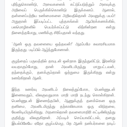
புரிந்துகொண்டு, அவைகளைக் கட்டுப்படுத்தும் அளவுக்கு
அறிவைப் பெருக்கிக்கொண்டு இருக்கலாம். ஆனால்,
தன்னைப்பற்றிய உண்மைகளை அறிவதில்தான் அவனுக்கு பயம்!
அதுதான் இப்படிப்பட்ட புத்தகங்கள் ஆயிரக்கணக்கில்,
பலமொழிகளில் பெயர்க்கப்பட்டு விற்கின்றன என்று
நினைத்தபோது, மணிக்கு சிரிப்புதான் வந்தது.
`ஆண் ஒரு தவளையை ஒத்தவன்!’ ஆரம்பமே சுவாரசியமாக
இருந்தது. படிப்பில் ஆழ்ந்துபோனான்.
குழந்தைப் பருவத்தில் தாயுடன் ஒன்றாக இருந்துவிட்டு, இரண்டு
வயதாகும்போது, தான் அவளிடமிருந்து மாறுபட்டவன்,
தந்தைக்கும், தனக்கும்தான் ஒற்றுமை இருக்கிறது என்று
உணர்கிறான் ஆண்.
இந்த உணர்வு அவனிடம் நிலைத்துப்போக, பெண்ணுடன்
இணைவதும், விலகுவதுமாக மாறி மாறி நடந்து கொள்கிறான்.
பெண்ணுடன் இணைந்தபின், ஆணுக்குத் தனக்கென ஒரு
தனிமை, அவளிடமிருந்து தற்காலிகமாக ஒரு விடுதலை,
வேண்டியிருக்கிறது. அதனால்தான் தவளைமாதிரி கட்டிலிலிருந்து
குதித்து விலகுகிறான். அப்படிச் செய்யாவிட்டால், தனது
இயல்பிலேயே ஏதோ குழப்பமெழ, பிற ஆண் நண்பர்களை நாடிப்