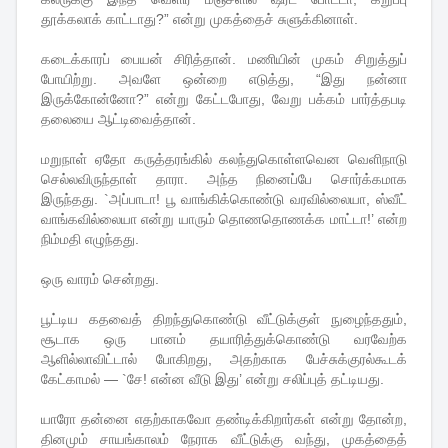
தூக்கலாக் காட்டாது?” என்று முகத்தைச் சுளுக்கினாள்.
கடைக்காரப் பையன் சிரித்தான். மணியின் முகம் சிறுத்துப்
போயிற்று. அவளே ஒன்றை எடுத்து, “இது நன்னா
இருக்கோன்னோ?” என்று கேட்டபோது, வேறு பக்கம் பார்த்தபடி
தலையை ஆட்டிவைத்தான்.
மறுநாள் ஏதோ கருத்தரங்கில் கலந்துகொள்ளவென வெளிநாடு
செல்லவிருந்தாள் தாரா. அந்த நினைப்பே சொர்க்கமாக
இருந்தது. `அப்பாடா! பூ வாங்கிக்கொண்டு வரவில்லையா, ஸ்வீட்
வாங்கவில்லையா என்று யாரும் தொணதொணக்க மாட்டா!’ என்ற
நிம்மதி எழுந்தது.
ஒரு வாரம் சென்றது.
பூட்டிய கதவைத் திறந்துகொண்டு வீட்டுக்குள் நுழைந்ததும்,
சூடாக ஒரு பானம் தயாரித்துக்கொண்டு வரவேற்க
ஆளில்லாவிட்டால் போகிறது, அதற்காக பேச்சுக்குரல்கூடக்
கேட்காமல் — `சே! என்ன வீடு இது’ என்று சலிப்புத் தட்டியது.
யாரோ தன்னை எதற்காகவோ தண்டிக்கிறார்கள் என்று தோன்ற,
தினமும் சாயங்காலம் நேராக வீட்டுக்கு வந்து, முகத்தைத்