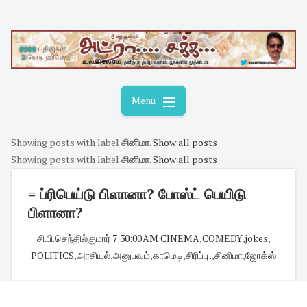
Skip
to
content
Menu
Showing posts with label
சினிமா
.
Show all posts
Showing posts with label
சினிமா
.
Show all posts
= ப்ரிபெய்டு பிளானா? போஸ்ட் பெயிடு
பிளானா?
சி.பி.செந்தில்குமார்
·
7:30:00 AM
·
CINEMA
,
COMEDY
,
jokes
,
POLITICS
,
அரசியல்
,
அனுபவம்
,
காமெடி
,
சிரிப்பு .
,
சினிமா
,
ஜோக்ஸ்