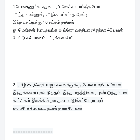
1
பொண்ணுங்க எதுனா டிபி வெச்சா பாய்ஞ்சு போய் 
"அந்த கண்ணுக்கு அஞ்சு லட்சம் தாரேன்டி 

இந்த உதட்டுக்கு 10 லட்சம் தாரேன்

னு மென்சன் போடறவங்க அவ்ளோ வசதியா இருந்தா 40 பவுன் 
போட்டு கல்யாணம் கட்டிக்கலாமே?
==============
2 
தமிழிசை,ஹெச் ராஜா கவனத்துக்கு ,கோலமாவுகோகிலா ல 
இந்துக்களை புண்படுத்தும் ,இந்து மதத்தினரை புண்படுத்தும் பல 
காட்சிகள் இருக்கின்றன.தடை விதிக்கப்போராடவும்
பை ஈரோடு மாவட்ட நயன் தாரா பேரவை
================