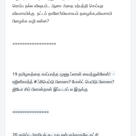
ரொம்ப நல்ல விஷயம்.. ஆனா அதை உற்பத்தி செய்யுற 
விவசாயிக்கு  நட்டம் தானே?விவசாயம் தழைக்க,விவசாயி 
பிழைக்க வழி என்ன?
==================
19 
தமிழகத்தை காப்பாத்த மூணு ப்ளான் வைத்துள்ளேன்!  - 
ரஜினிகாந்த் # ப்ரிபெய்டு பிளானா? போஸ்ட் பெயிடு பிளானா?
ஜியோ சிம் பிளான்தான் இப்ப டாப் ல இருக்கு
===============
20 
குடும்ப அரசியல் கூடாது என்பதற்காகவே கட்சி 