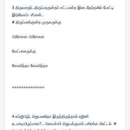
3 
திருவாரூர்..திருப்பரகுன்றம் சட்டமன்ற இடைதேர்தலில் போட்டி 
இடுவோம்- சீமான்..
# திருப்பரங்குன்ற முருகருக்கு

அரோகரா அரோகரா

வேட்பாளருக்கு

கோவிந்தா கோவிந்தா
==============
4 
எம்ஜிஆர், ஜெயலலிதா இருந்திருந்தால் ரஜினி 
நடமாடியிருப்பாரா?.. அமைச்சர் ஜெயக்குமார் பகிரங்க மிரட்டல்  # 