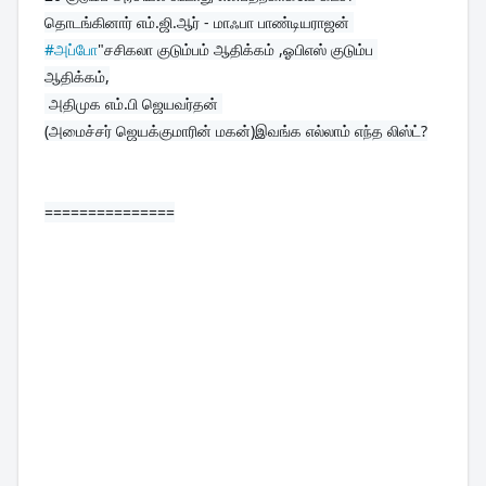
தொடங்கினார் எம்.ஜி.ஆர் - மாஃபா பாண்டியராஜன் 
#அப்போ
"சசிகலா குடும்பம் ஆதிக்கம் ,ஓபிஎஸ் குடும்ப 
ஆதிக்கம்,
 அதிமுக எம்.பி ஜெயவர்தன் 

(அமைச்சர் ஜெயக்குமாரின் மகன்)இவங்க எல்லாம் எந்த லிஸ்ட்?
===============