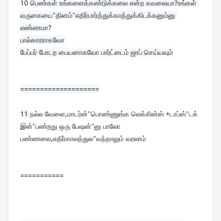
10 
பெண்கள் உங்களைக்கண்டுக்கலை என்ற கவலையா?உங்கள் 
வருகையை"தினம்"எதிர்பார்த்துக்காத்துக்கிடக்கனும்னு 
எண்ணமா?
பால்காரராகவோ

பேப்பர் போடற பையனாகவோ பார்ட்டைம் ஜாப் செய்யவும்
====================
11 
நல்ல வேளை,மாடர்ன்"பொண்ணுங்க லெக்கின்ஸ் +டாப்ஸ்"டக் 
இன்"பண்றது ஒரு பேஷன்"னு பாலோ 
பண்ணலை,எதிர்காலத்துல"வந்தாலும் வரலாம்
===========