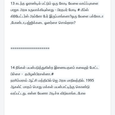
13 
கடந்த ஓராண்டில் மட்டும் ஒரு கோடி வேலை வாய்ப்புகளை 
பாஜக அரசு உருவாக்கியுள்ளது - பிரதமர் மோடி # மீம்ஸ் 
கிரியேட்டர்ஸ் அவ்ளோ பேர் இருப்பாங்களா?ஒரு வேளை பக்கோடா 
,போண்டா,பஜ்ஜிக்கடை ஓனர்சை சொல்றாரா?
===================
14 
நீங்கள் பயன்படுத்துகின்ற இணையதளம் கலைஞர் போட்ட 
பிச்சை -  தமிழன்பிரசன்னா.#
நரசிம்மராவ் ஆட்சி மத்தியில் ஜெ அரசு மாநிலத்தில். 1995 
ஆகஸ்ட் மாதம் பொது மக்கள் பயன்பாட்டிற்கு கொண்டு 
வரப்பட்டது. என்ன வேணா அடிச்சு விடுவாங்க..போல