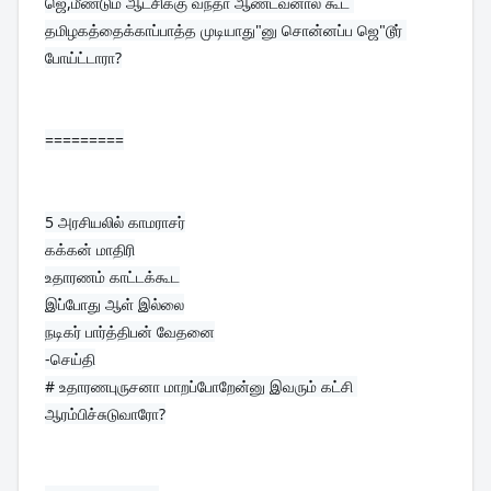
ஜெ,மீண்டும் ஆட்சிக்கு வந்தா ஆண்டவனால கூட 
தமிழகத்தைக்காப்பாத்த முடியாது"னு சொன்னப்ப ஜெ"டூர் 
போய்ட்டாரா?
=========
5 
அரசியலில் காமராசர்
கக்கன் மாதிரி

உதாரணம் காட்டக்கூட

இப்போது ஆள் இல்லை

நடிகர் பார்த்திபன் வேதனை

-செய்தி

# உதாரணபுருசனா மாறப்போறேன்னு இவரும் கட்சி 
ஆரம்பிச்சுடுவாரோ?