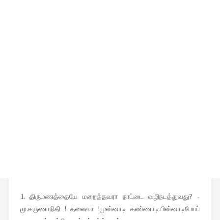
1. திருமணத்தையே மறைத்தவரா நாட்டை வழிநடத்துவது? -
மு.கருணாநிதி ! தலைவா !முன்னாடி கண்ணாடி.பின்னாடிபோய்