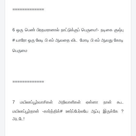
=============
6 
ஒரு பெண் பிரதமரானால் நாட்டுக்குப் பெருமை!- நடிகை குஷ்பு 
# யாரோ ஒரு லேடி பி எம் ஆவதை விட  மோடி பி எம் ஆவது கோடி 
பெருமை
=============
7 
மயிலாப்பூர்வாசிகள் அறிவாளிகள் ஏன்னா நான் கூட
மயிலாப்பூர்தான் -கார்த்திக்# ஊர்ப்பேர்லயே ஆப்பு இருக்கே ?
அடடே!