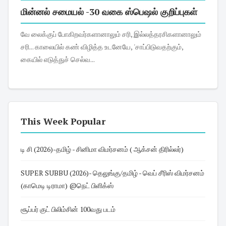
மின்னல் சமையல் -30 வகை ஸ்பெஷல் குறிப்புகள்
வே லைக்குப் போகிறவர்களானாலும் சரி, இல்லத்தரசிகளானாலும்
சரி... காலையில் கண் விழித்த உடனேயே, 'சாப்பிடுவதற்கும்,
கையில் எடுத்துச் செல்வ...
This Week Popular
டி சி (2026)-தமிழ் - சினிமா விமர்சனம் ( ஆக்சன் திரில்லர்)
SUPER SUBBU (2026)- தெலுங்கு/தமிழ் - வெப் சீரிஸ் விமர்சனம்
(காமெடி டிராமா) @நெட் பிளிக்ஸ்
சூப்பர் குட் பிலிம்சின் 100வது படம்