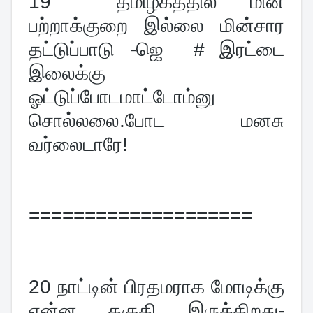
19  தமிழகத்தில் மின் 
பற்றாக்குறை இல்லை மின்சார 
தட்டுப்பாடு -ஜெ  # இரட்டை 
இலைக்கு 
ஓட்டுப்போடமாட்டோம்னு 
சொல்லலை.போட மனசு 
வர்லை
டாரே!
====================
20 
நாட்டின் பிரதமராக மோடிக்கு 
என்ன தகுதி இருக்கிறது-