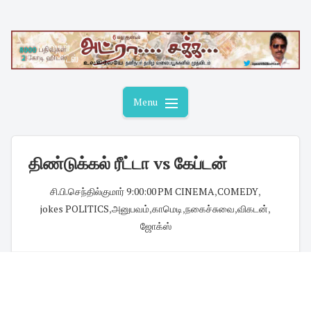
Skip
to
content
Menu
திண்டுக்கல் ரீட்டா vs கேப்டன்
சி.பி.செந்தில்குமார்
·
9:00:00 PM
·
CINEMA
,
COMEDY
,
jokes POLITICS
,
அனுபவம்
,
காமெடி
,
நகைச்சுவை
,
விகடன்
,
ஜோக்ஸ்