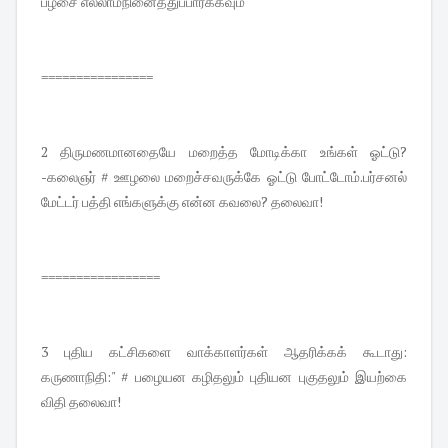
பழசை எல்லாம்நினைத்துப்பார்க்கவும்
================
2 திருமணமானதையே மறைத்த மோடிக்கா உங்கள் ஓட்டு?
-கலைஞர் # ஊழலை மறைச்சவருக்கே ஓட்டு போட்டோம்.பர்சனல்
மேட்டர் பத்தி எங்களுக்கு என்ன கவலை? தலைவா!
=================
3 புதிய கட்சிகளை வாக்காளர்கள் ஆதரிக்கக் கூடாது:
கருணாநிதி:" # பழையன கழிதலும் புதியன புகுதலும் இயற்கை
விதி தலைவா!