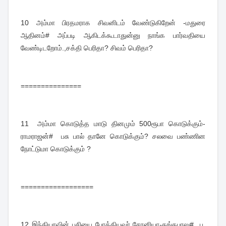
10
அம்மா பிரதமராக சிவனிடம் வேண்டுகிறேன் -மதுரை
ஆதினம்# அப்படி ஆகிடக்கூடாதுன்னு நாங்க பார்வதியை
வேண்டிடறோம்.,சக்தி பெரிதா? சிவம் பெரிதா?
===============
11
அம்மா கொடுத்த மாடு தினமும் 500ரூபா கொடுக்கும்-
ராமராஜன்# பசு பால் தானே கொடுக்கும்? சலவை பண்ணின
நோட்டுமா கொடுக்கும் ?
==================
12
இந்தியாவின் பசியை போக்கியவர் சோனியா-தங்கபாலு# ப.