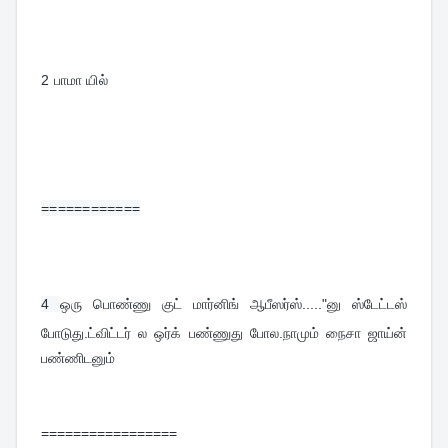
2 பாமா யில்
============
4 
ஒரு பொண்ணு குட் மார்னிங் ஆபீஸர்ஸ்....."னு ஸ்டேட்டஸ் 
போடுது.ட்விட்டர் ல ஒர்க் பண்ணுது போல.நாமும் நைசா ஜாய்ன் 
பண்ணிடனும்
=================