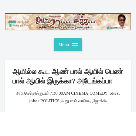
Skip
to
content
Menu
ஆயில்ல கூட ஆண் பால் ஆயில் பெண்
பால் ஆயில் இருக்கா? அடேங்கப்பா
சி.பி.செந்தில்குமார்
·
7:30:00 AM
·
CINEMA
,
COMEDY
,
jokes
,
jokes POLITICS
,
அனுபவம்
,
காமெடி
,
ஜோக்ஸ்