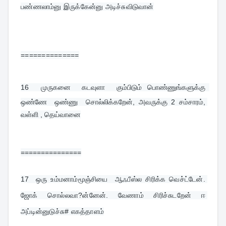
பண்ணலாம்னு இருக்கேன்னு அடிச்சுவிடுவான்
==============
16  
முருகனை  கடவுளா  கும்பிடும் பொண்ணுங்களுக்கு  
ஒண்ணே  ஒண்ணு  சொல்லிக்கறேன், அவருக்கு 2 சம்சாரம், 
வள்ளி , தெய்வானை
===============
17  
ஒரு உம்மனாம்மூஞ்சியை  ஆஃபீஸ்ல சிரிக்க வெச்ட்டேன். 
ஜோக் சொல்லவா?ன்னேன். வேணாம் சிரிச்சுடறேன் ஈ 
அப்டின்னுடுச்சு# எகத்தாளம்