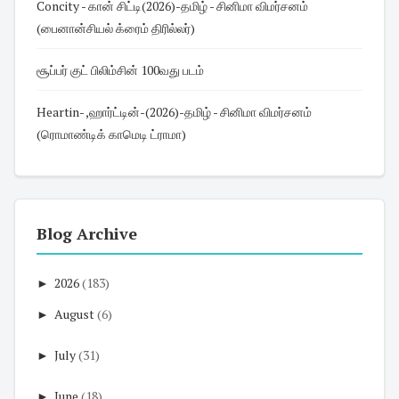
Concity - கான் சிட்டி(2026)-தமிழ் - சினிமா விமர்சனம்
(பைனான்சியல் க்ரைம் திரில்லர்)
சூப்பர் குட் பிலிம்சின் 100வது படம்
Heartin- ,ஹார்ட்டின்-(2026)-தமிழ் - சினிமா விமர்சனம்
(ரொமாண்டிக் காமெடி ட்ராமா)
Blog Archive
►
2026
(183)
►
August
(6)
►
July
(31)
►
June
(18)