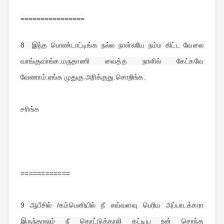
================
8  
இந்த பொண்டாட்டிங்க நல்ல நாள்லயே நம்ம கிட்ட வேலை 
வாங்குவாங்க.மருதாணி வைத்த நாளில் கேட்கவே 
வேணாம்.ஏங்க முதுகு அரிக்குது.சொறிங்க.
சரிங்க
============
9 
ஆபீசில் /கம்பெனியில் நீ எவ்வளவு பெரிய அப்பாடக்கரா 
இருந்தாலும் நீ தொட்டுத்தாலி கட்டிய உன் சொந்த 