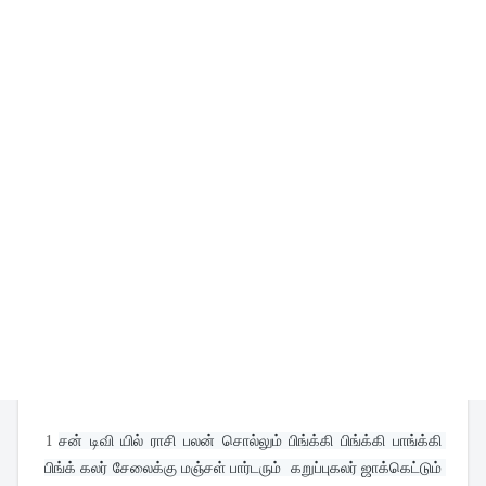
1
சன் டிவி யில் ராசி பலன் சொல்லும் பிங்க்கி பிங்க்கி பாங்க்கி 
பிங்க் கலர் சேலைக்கு மஞ்சள் பார்டரும்  கறுப்புகலர் ஜாக்கெட்டும் 