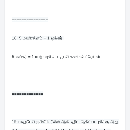
===============
18  
5 மணிரத்னம் = 1 ஷங்கர் 
5 ஷங்கர் = 1 ராஜ்மவுலி # பாகுபலி கலக்கல் ட்ரெய்லர்
=============
19 
பாஹூபலி ஜூனில் ரிலீஸ் ஆகி ஹிட் ஆகிட்டா புலிக்கு அது 