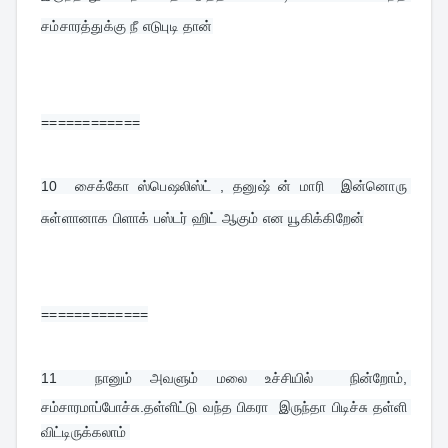
சம்சாரத்துக்கு நீ எடுபுடி தான்
============
10  
சைக்கோ ஸ்பெஷலிஸ்ட் , தனுஷ் ன் மாரி  இன்னொரு 
சுள்ளானாக பிளாக் பஸ்டர் ஹிட் ஆகும் என யூகிக்கிறேன்
=============
11  
நானும் அவளும் மலை உச்சியில்  நின்றோம், 
சம்சாரமாப்போச்சு.தள்ளிட்டு வந்த பிகரா  இருந்தா பிடிச்சு தள்ளி 
விட்டிருக்கலாம் 