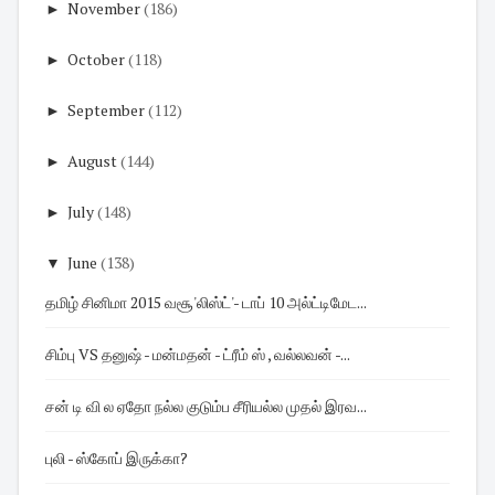
►
November
(186)
►
October
(118)
►
September
(112)
►
August
(144)
►
July
(148)
▼
June
(138)
தமிழ் சினிமா 2015 வசூ'லிஸ்ட்'- டாப் 10 அல்ட்டிமேட...
சிம்பு VS தனுஷ் - மன்மதன் - ட்ரீம் ஸ் , வல்லவன் -...
சன் டி வி ல ஏதோ நல்ல குடும்ப சீரியல்ல முதல் இரவ...
புலி - ஸ்கோப் இருக்கா?