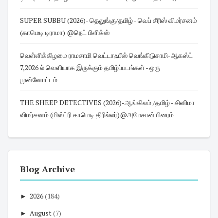
SUPER SUBBU (2026)- தெலுங்கு/தமிழ் - வெப் சீரிஸ் விமர்சனம்
(காமெடி டிராமா) @நெட் பிளிக்ஸ்
வெள்ளிக்கிழமை ராமசாமி வெட்டாஃபீஸ் வெங்கிடுசாமி-ஆகஸ்ட்
7,2026 ல் வெளியாக இருக்கும் தமிழ்ப்படங்கள் - ஒரு
முன்னோட்டம்
THE SHEEP DETECTIVES (2026)-ஆங்கிலம் /தமிழ் - சினிமா
விமர்சனம் (மிஸ்ட்ரி காமெடி திரில்லர்)@அமேசான் பிரைம்
Blog Archive
►
2026
(184)
►
August
(7)