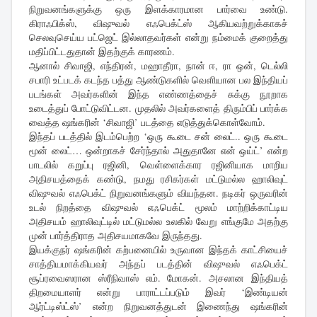
நிறுவனங்களுக்கு ஒரு இளக்காரமான பார்வை உண்டு.
கிராஃபிக்ஸ், விஷுவல் எஃபெக்ட்ஸ் ஆகியவற்றுக்காகச்
செலவுசெய்ய பட்ஜெட் இல்லாதவர்கள் என்று நம்மைக் குறைத்து
மதிப்பிட்டதுதான் இதற்குக் காரணம்.
ஆனால் சிவாஜி, எந்திரன், மஹாதீரா, நான் ஈ, ரா ஒன், டெல்லி
சபாரி உட்படக் கடந்த பத்து ஆண்டுகளில் வெளியான பல இந்தியப்
படங்கள் அவர்களின் இந்த எண்ணத்தைச் சுக்கு நூறாக
உடைத்துப் போட்டுவிட்டன. முதலில் அவர்களைத் திரும்பிப் பார்க்க
வைத்த ஷங்கரின் ‘சிவாஜி’ படத்தை எடுத்துக்கொள்வோம்.
இந்தப் படத்தில் இடம்பெற்ற ‘ஒரு கூடை சன் லைட்.. ஒரு கூடை
மூன் லைட்… ஒன்றாகச் சேர்ந்தால் அதுதானே என் ஒய்ட்’ என்ற
பாடலில் கறுப்பு ரஜினி, வெள்ளைக்கார ரஜினியாக மாறிய
அதிசயத்தைக் கண்டு, நமது ரசிகர்கள் மட்டுமல்ல ஹாலிவுட்
விஷுவல் எஃபெக்ட் நிறுவனங்களும் வியந்தன. நடிகர் ஒருவரின்
உடல் நிறத்தை விஷுவல் எஃபெக்ட் மூலம் மாற்றிக்காட்டிய
அதிசயம் ஹாலிவுட்டில் மட்டுமல்ல உலகில் வேறு எங்குமே அதற்கு
முன் பார்த்திராத அதிசயமாகவே இருந்தது.
இயக்குநர் ஷங்கரின் கற்பனையில் உருவான இந்தக் காட்சியைச்
சாத்தியமாக்கியவர் அந்தப் படத்தின் விஷுவல் எஃபெக்ட்
சூப்ரவைஸரான ஸ்ரீநிவாஸ் எம். மோகன். அசலான இந்தியத்
திறமையாளர் என்று பாராட்டப்படும் இவர் ‘இண்டியன்
ஆர்ட்டிஸ்ட்ஸ்’ என்ற நிறுவனத்துடன் இணைந்து ஷங்கரின்