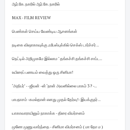
ஆர்.கே. நகரில் ஆர்.கே. நகரில்
MAX - FILM REVIEW
பெண்கள் செய்ய வேண்டிய ஆசனங்கள்
நடிகை விஷாகாவுக்கு ஃபேஸ்புக்கில் செக்ஸ் டார்ச்சர் ...
நெட்டில் அறிமுகமே இல்லாம " தங்கச்சி தங்கச்சி சாப்ட...
உயிரைப் பணயம் வைத்து ஒரு சினிமா!
‘அதிபர்’ - -ஜீவன் -ன் ‘நான் அவனில்லை பாகம் 3 ? -...
பாபநாசம் -கமல்தான் எனது முதல் தேர்வு! - இயக்குநர் ...
யாகாவாராயினும் நாகாக்க - திரை விமர்சனம்
மூணே மூணு வார்த்தை - சினிமா விமர்சனம் ( மா தோ ம )