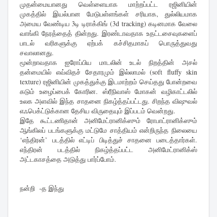
முதன்மையானது வெள்ளையாக மாற்றப்பட்ட ரஜினியின்
முகத்தில் இயல்பான மேடுபள்ளங்கள் சரியாக, துல்லியமாக
அமைய வேண்டிய 3டி டிராக்கிங் (3d tracking) கடினமாக வேலை
வாங்கி நேரத்தைத் தின்றது. இரண்டாவதாக உதட்டசைவுகளைப்
பாடல் வரிகளுக்கு ஏற்பக் கச்சிதமாகப் பொருத்துவது
சவாலானது.
மூன்றாவதாக ஐரோப்பிய மாடலின் உடல் நிறத்தின் அசல்
தன்மையில் எவ்விதச் சேதாரமும் இல்லாமல் (soft fluffy skin
texture) ரஜினியின் முகத்துக்கு இடமாற்றம் செய்தது போன்றவை
கடும் உழைப்பைக் கோரின. ஸ்ரீநிவாஸ் மோகன் வழிகாட்டலில்
உலக அளவில் இந்த சாதனை நிகழ்த்தப்பட்டது. சிறந்த விஷுவல்
எஃபெக்ட்டுக்கான தேசிய விருதையும் இப்படம் வென்றது.
இதே கூட்டணிதான் அனிமேட்ரானிக்ஸும் ரோபாட்ரானிக்ஸும்
ஆங்கிலப் படங்களுக்கு மட்டுமே சாத்தியம் என்றிருந்த நிலையை
‘எந்திரன்’ படத்தில் எட்டிப் பிடித்துச் சாதனை படைத்தார்கள்.
எந்திரன் படத்தில் நிகழ்த்தப்பட்ட அனிமேட்ரானிக்ஸ்
அட்டகாசத்தை அடுத்து பார்ப்போம்.
நன்றி -த இந்து