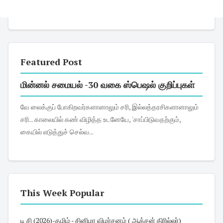
Featured Post
மின்னல் சமையல் -30 வகை ஸ்பெஷல் குறிப்புகள்
வே லைக்குப் போகிறவர்களானாலும் சரி, இல்லத்தரசிகளானாலும்
சரி... காலையில் கண் விழித்த உடனேயே, 'சாப்பிடுவதற்கும்,
கையில் எடுத்துச் செல்வ...
This Week Popular
டி சி (2026)-தமிழ் - சினிமா விமர்சனம் ( ஆக்சன் திரில்லர்)