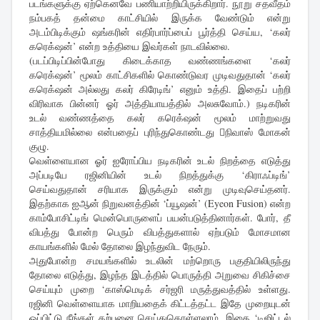
படங்களுக்கு ஏற்கெனவே பணியாற்றியிருக்கிறார். நூறு சதவீதம்
நம்பகத் தன்மை காட்சியில் இருக்க வேண்டும் என்று
அடம்பிடிக்கும் ஷங்கரின் எதிர்பார்ப்பைப் பூர்த்தி செய்ய, ‘கலர்
கரெக்‌ஷன்’ என்ற உத்தியை இவர்கள் நாடவில்லை.
(படப்பிடிப்பின்போது கிடைக்காத வண்ணங்களை ‘கலர்
கரெக்‌ஷன்’ மூலம் காட்சிகளில் கொண்டுவர முடிவதுதான் ‘கலர்
கரெக்‌ஷன் அல்லது கலர் கிரேடிங்’ எனும் உத்தி. இதைப் பற்றி
விரிவாக பின்னர் ஓர் அத்தியாயத்தில் அலசுவோம்.) நடிகரின்
உடல் வண்ணத்தை கலர் கரெக்‌ஷன் மூலம் மாற்றுவது
சாத்தியமில்லை என்பதைப் புரிந்துகொண்டது நிவாஸ் மோகன்
குழு.
வெள்ளையான ஓர் ஐரோப்பிய நடிகரின் உடல் நிறத்தை எடுத்து
அப்படியே ரஜினியின் உடல் நிறத்துக்கு ‘கிராஃப்டிங்’
செய்வதுதான் சரியாக இருக்கும் என்று முடிவுசெய்தனர்.
இதற்காக ஐஆன் நிறுவனத்தின் ‘ப்யூஷன்’ (Eyeon Fusion) என்ற
காம்போசிட்டிங் மென்பொருளைப் பயன்படுத்தினார்கள். போர், தீ
விபத்து போன்ற பெரும் விபத்துகளால் ஏற்படும் மோசமான
காயங்களில் மேல் தோலை இழந்துவிட நேரும்.
அதுபோன்ற சமயங்களில் உடலின் மற்றொரு பகுதியிலிருந்து
தோலை எடுத்து, இழந்த இடத்தில் பொருத்தி அறுவை சிகிச்சை
செய்யும் முறை ‘காஸ்மெடிக் சர்ஜரி மருத்துவத்தில் உள்ளது.
ரஜினி வெள்ளையாக மாறியதைக் கிட்டத்தட்ட இதே முறையுடன்
ஒப்பிட்டு நீங்கள் கற்பனை செய்துகொள்ளலாம். இதை ‘டிஜிட்டல்