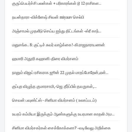
குருப்பெயர்ச்சி பலன்கள் + பரிகாரங்கள் டூ 12 ராசிகள...
நயன்தாரா-விக்னேஷ் சிவன் miyaav செல்பி
அஞ்சாமல் முதலீடு செய்ய ஐந்து திட்டங்கள் -ஸ்ரீ காந்...
மனுசங்க.. 8: குட்டிச் சுவர் வாழ்க்கை!-கி.ராஜநாராயணன்
ஹமாரி அதூரி கஹானி-திரை விமர்சனம்
நானும் விஜய் ரசிகராக ஜூன் 22 முதல் மாறப்போறேன்,ஏன்...
குப்புற விழுந்த குமாரசாமி,-ஜெ. தீர்ப்பில் தவறுகள்,...
செவன் பவுண்ட்ஸ் - சினிமா விமர்சனம் ( உலகப்படம்)
உயரம் கம்மியா இருக்கும் ஆண்களுக்கு உயரமான காதலி அம...
சினிமா விமர்சகர்கள் சைக்கோக்களா? -வடிவேலு அறிக்கை