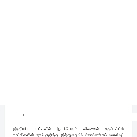
இந்தியப் படங்களில் இடம்பெறும் விஷுவல் எஃபெக்ட்ஸ்
காட்சிகளின் தரம் குறித்து இத்துறையில் கோலோச்சும் ஹாலிவுட்