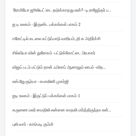
'ரோமியோ ஜூலியட்'டை தடுக்காதது ஏன்?- டி.ராஜேந்தர் ப...
ஐ டி உலகம் - இருண்ட பக்கங்கள் பாகம் 2
ஈரோட்டில் கடலை கட்டுப்பாடு வாரியம், தி க அதிர்ச்சி
சில்வியா வின் துரோகம் -பட்டுக்கோட்டை பிரபாகர்
விஜய் படம் மட்டும் தான் ஃபிளாப் ஆனாலும் லாபம் -விந...
எஸ்.ஜே.சூர்யா - கமாலினி முகர்ஜி
ஐடி உலகம் - இருட்டுப் பக்கங்கள் பாகம் 1
கருணை மலர் மைதிலி என்னை காதலி பார்த்திருந்தா என்...
புலி டீசர் - காமெடி கும்மி