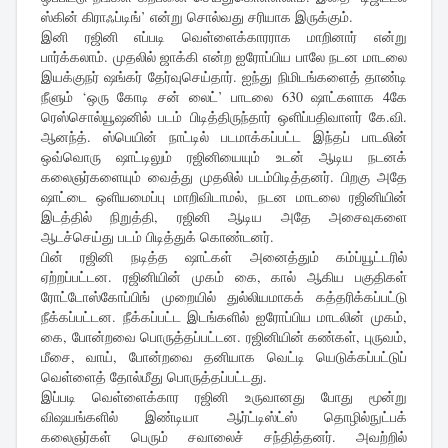
ஸ்கின் கிராஃப்டிங்’ என்று சொல்வது சரியாக இருக்கும்.
இனி ரஜினி எப்படி வெள்ளைக்காரராக மாறினார் என்று
பார்க்கலாம். முதலில் ஜாக்கி என்ற ஐரோப்பிய பாலே நடன மாடலை
இயக்குநர் ஷங்கர் தேர்வுசெய்தார். ஐந்து நிமிடங்களைத் தாண்டி
நீளும் ‘ஒரு கோடி சன் லைட்’ பாடலை 630 ஷாட்களாக 4கே
ரெஸ்சொல்யூஷனில் படம் பிடித்திருந்தார் ஒளிப்பதிவாளர் கே.வி.
ஆனந்த். ஸ்பெயின் நாட்டில் படமாக்கப்பட்ட இந்தப் பாடலின்
ஒவ்வொரு ஷாட்டிலும் ரஜினியையும் உடன் ஆடிய நடனக்
கலைஞர்களையும் வைத்து முதலில் படம்பிடித்தனர். பிறகு அதே
ஷாட்டை ஒளியமைப்பு மாறிவிடாமல், நடன மாடலை ரஜினியின்
இடத்தில் நிறுத்தி, ரஜினி ஆடிய அதே அசைவுகளை
ஆடச்செய்து படம் பிடித்துக் கொண்டனர்.
பின் ரஜினி நடித்த ஷாட்கள் அனைத்தும் கம்ப்யூட்டரில்
ஏற்றப்பட்டன. ரஜினியின் முகம் கை, கால் ஆகிய பகுதிகள்
ரோட்டோஸ்கோப்பிங் முறையில் துல்லியமாகக் கத்தரிக்கப்பட்டு
நீக்கப்பட்டன. நீக்கப்பட்ட இடங்களில் ஐரோப்பிய மாடலின் முகம்,
கை, போன்றவை பொருத்தப்பட்டன. ரஜினியின் கண்கள், புருவம்,
மீசை, வாய், போன்றவை தனியாக வெட்டி யெடுக்கப்பட்டுப்
வெள்ளைத் தோல்மீது பொருத்தப்பட்டது.
இப்படி வெள்ளைக்கார ரஜினி உருவானது போது மூன்று
விஷயங்களில் இண்டியா ஆர்ட்டிஸ்ட்ஸ் தொழில்நுட்பக்
கலைஞர்கள் பெரும் சவாலைச் சந்தித்தனர். அவற்றில்