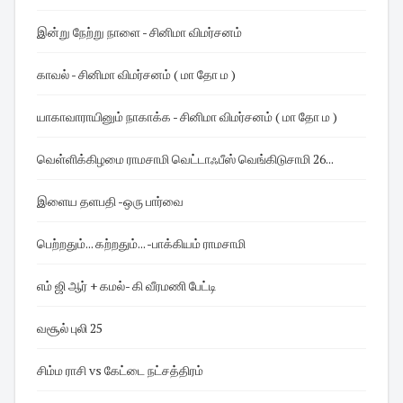
இன்று நேற்று நாளை - சினிமா விமர்சனம்
காவல் - சினிமா விமர்சனம் ( மா தோ ம )
யாகாவாராயினும் நாகாக்க - சினிமா விமர்சனம் ( மா தோ ம )
வெள்ளிக்கிழமை ராமசாமி வெட்டாஃபீஸ் வெங்கிடுசாமி 26...
இளைய தளபதி -ஒரு பார்வை
பெற்றதும்... கற்றதும்... -பாக்கியம் ராமசாமி
எம் ஜி ஆர் + கமல்- கி வீரமணி பேட்டி
வசூல் புலி 25
சிம்ம ராசி vs கேட்டை நட்சத்திரம்