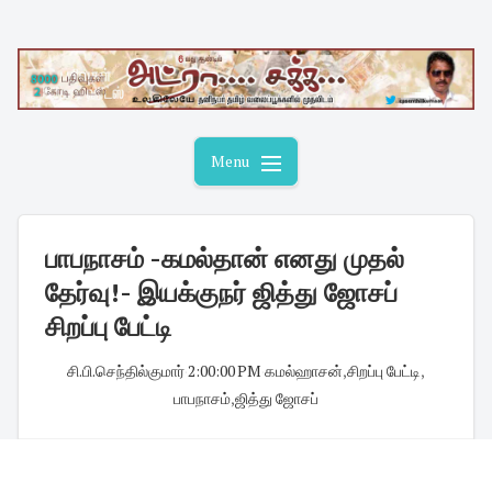
Skip
to
content
Menu
பாபநாசம் -கமல்தான் எனது முதல்
தேர்வு! - இயக்குநர் ஜித்து ஜோசப்
சிறப்பு பேட்டி
சி.பி.செந்தில்குமார்
·
2:00:00 PM
·
கமல்ஹாசன்
,
சிறப்பு பேட்டி
,
பாபநாசம்
,
ஜித்து ஜோசப்