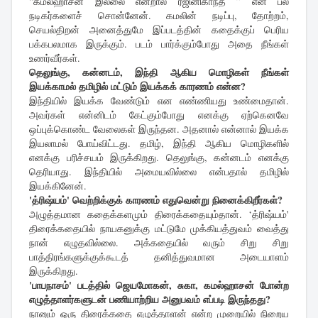
“கமல்ஹாசன் இல்லை என்றால் ரஜினிகாந்த் ” என பல
நடிகர்களைச் சொன்னேன். கமலின் நடிப்பு, தோற்றம்,
செயல்திறன் அனைத்துமே இப்படத்தின் கதைக்குப் பெரிய
பக்கபலமாக இருக்கும். படம் பார்க்கும்போது அதை நீங்கள்
உணர்வீர்கள்.
தெலுங்கு, கன்னடம், இந்தி ஆகிய மொழிகள் நீங்கள்
இயக்காமல் தமிழில் மட்டும் இயக்கக் காரணம் என்ன?
இந்தியில் இயக்க வேண்டும் என எண்ணியது உண்மைதான்.
அவர்கள் என்னிடம் கேட்கும்போது எனக்கு ஏற்கெனவே
ஒப்புக்கொண்ட வேலைகள் இருந்தன. அதனால் என்னால் இயக்க
இயலாமல் போய்விட்டது. தமிழ், இந்தி ஆகிய மொழிகளில்
எனக்கு பரிச்சயம் இருக்கிறது. தெலுங்கு, கன்னடம் எனக்கு
தெரியாது. இந்தியில் அமையவில்லை என்பதால் தமிழில்
இயக்கினேன்.
'த்ரிஷ்யம்' வெற்றிக்குக் காரணம் எதுவென்று நினைக்கிறீர்கள்?
அழுத்தமான கதைக்களமும் திரைக்கதையும்தான். ‘த்ரிஷ்யம்'
திரைக்கதையில் நாயகனுக்கு மட்டுமே முக்கியத்துவம் வைத்து
நான் எழுதவில்லை. அக்கதையில் வரும் சிறு சிறு
பாத்திரங்களுக்குக்கூடத் தனித்துவமான அடையாளம்
இருக்கிறது.
'பாபநாசம்' படத்தில் ஜெயமோகன், சுகா, கமல்ஹாசன் போன்ற
எழுத்தாளர்களுடன் பணியாற்றிய அனுபவம் எப்படி இருந்தது?
நானும் ஒரு திரைக்கதை எழுத்தாளன் என்ற முறையில் நிறைய