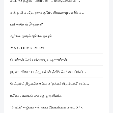
சிம்பு VS தனுஷ் - மன்மதன் - ட்ரீம் ஸ் , வல்லவன் -...
சன் டி வி ல ஏதோ நல்ல குடும்ப சீரியல்ல முதல் இரவ...
புலி - ஸ்கோப் இருக்கா?
ஆர்.கே. நகரில் ஆர்.கே. நகரில்
MAX - FILM REVIEW
பெண்கள் செய்ய வேண்டிய ஆசனங்கள்
நடிகை விஷாகாவுக்கு ஃபேஸ்புக்கில் செக்ஸ் டார்ச்சர் ...
நெட்டில் அறிமுகமே இல்லாம " தங்கச்சி தங்கச்சி சாப்ட...
உயிரைப் பணயம் வைத்து ஒரு சினிமா!
‘அதிபர்’ - -ஜீவன் -ன் ‘நான் அவனில்லை பாகம் 3 ? -...