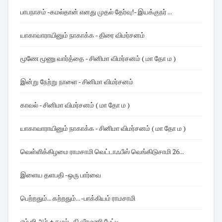
பாபநாசம் -கமல்தான் எனது முதல் தேர்வு! - இயக்குநர் ...
யாகாவாராயினும் நாகாக்க - திரை விமர்சனம்
மூணே மூணு வார்த்தை - சினிமா விமர்சனம் ( மா தோ ம )
இன்று நேற்று நாளை - சினிமா விமர்சனம்
காவல் - சினிமா விமர்சனம் ( மா தோ ம )
யாகாவாராயினும் நாகாக்க - சினிமா விமர்சனம் ( மா தோ ம )
வெள்ளிக்கிழமை ராமசாமி வெட்டாஃபீஸ் வெங்கிடுசாமி 26...
இளைய தளபதி -ஒரு பார்வை
பெற்றதும்... கற்றதும்... -பாக்கியம் ராமசாமி
எம் ஜி ஆர் + கமல்- கி வீரமணி பேட்டி