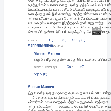
இதே இந்துவில் படித்து விட்டுதான் படம் பார்க்க சென்றோம்
கருத்துக்கள் வலிமையானது..ஒன்று-குற்றம் செய்பவர் க
வேண்டும்;சட்டத்தால் சாத்தியம் இல்லையென்றாலும் ஏத
கிடைத்தே தீரும்.இன்னொன்று மிகுந்த சர்ச்சையை உண்டாக்க
என்றால் புரியும்)-வள்ளுவர் சொன்னார் பொய்மையும் வாய்மைய
மிக மிக நல்ல மனிதராக இருந்ததால் தான் அது சாத்தியமாயி
சுவாரஸ்யமான படம். தொழில்நுட்ப வளர்ச்சியினால் பெண்களு
Points
தீமைகளில் ஒன்றை இப்படம் உறைக்கும்படி சொல்லியுள்ளது.
2030
(1)
·
(0)
reply
(1)
a day ago
MannanMannen
Up Voted
Mannan Mannen
நானும் தமிழ் இந்துவில் படித்து இந்த படத்தை பற்றிய 
(0)
·
(0)
about 19 hours ago
reply
(0)
Mannan Mannen
இது போன்ற ஒரு திரைகதை அமைவது மிகவும் rare என்று
.....அத்தனை கதாபத்திரங்களும் மிக மிக சிறப்பாக தங்கள் 
உள்ளார்கள் மலையாளத்தில் மற்றும் தெலுங்கில் பார்த்தேன் 
என்று நம்புகிறேன் ......இவ்வளவு பெரிய hit கொடுத்த இய
இன்று தான் இவர் புகை படத்தை பார்கிறேன் .........மலைய