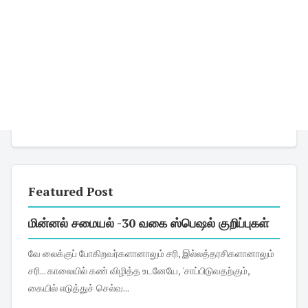
Featured Post
மின்னல் சமையல் -30 வகை ஸ்பெஷல் குறிப்புகள்
வே லைக்குப் போகிறவர்களானாலும் சரி, இல்லத்தரசிகளானாலும்
சரி... காலையில் கண் விழித்த உடனேயே, 'சாப்பிடுவதற்கும்,
கையில் எடுத்துச் செல்வ...