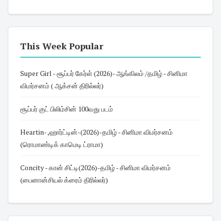
This Week Popular
Super Girl - சூப்பர் கேர்ள் (2026)- ஆங்கிலம் /தமிழ் - சினிமா
விமர்சனம் ( ஆக்சன் திரில்லர்)
சூப்பர் குட் பிலிம்சின் 100வது படம்
Heartin- ,ஹார்ட்டின்-(2026)-தமிழ் - சினிமா விமர்சனம்
(ரொமாண்டிக் காமெடி ட்ராமா)
Concity - கான் சிட்டி(2026)-தமிழ் - சினிமா விமர்சனம்
(பைனான்சியல் க்ரைம் திரில்லர்)