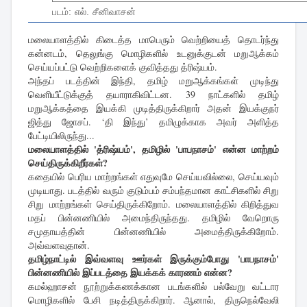
படம்: எல். சீனிவாசன்
மலையாளத்தில் கிடைத்த மாபெரும் வெற்றியைத் தொடர்ந்து
கன்னடம், தெலுங்கு மொழிகளில் உடனுக்குடன் மறுஆக்கம்
செய்யப்பட்டு வெற்றிகளைக் குவித்தது த்ரிஷ்யம்.
அந்தப் படத்தின் இந்தி, தமிழ் மறுஆக்கங்கள் முடிந்து
வெளியீட்டுக்குத் தயாராகிவிட்டன. 39 நாட்களில் தமிழ்
மறுஆக்கத்தை இயக்கி முடித்திருக்கிறார் அதன் இயக்குநர்
ஜித்து ஜோசப். ‘தி இந்து’ தமிழுக்காக அவர் அளித்த
பேட்டியிலிருந்து...
மலையாளத்தில் 'த்ரிஷ்யம்', தமிழில் 'பாபநாசம்' என்ன மாற்றம்
செய்திருக்கிறீர்கள்?
கதையில் பெரிய மாற்றங்கள் எதுவுமே செய்யவில்லை, செய்யவும்
முடியாது. படத்தில் வரும் குடும்பம் சம்பந்தமான காட்சிகளில் சிறு
சிறு மாற்றங்கள் செய்திருக்கிறோம். மலையாளத்தில் கிறித்துவ
மதப் பின்னணியில் அமைந்திருந்தது. தமிழில் வேறொரு
சமுதாயத்தின் பின்னணியில் அமைத்திருக்கிறோம்.
அவ்வளவுதான்.
தமிழ்நாட்டில் இவ்வளவு ஊர்கள் இருக்கும்போது 'பாபநாசம்'
பின்னணியில் இப்படத்தை இயக்கக் காரணம் என்ன?
கமல்ஹாசன் நூற்றுக்கணக்கான படங்களில் பல்வேறு வட்டார
மொழிகளில் பேசி நடித்திருக்கிறார். ஆனால், திருநெல்வேலி