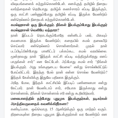
விஷயங்களைக் கற்றுக்கொண்டேன். எனக்குத் தமிழில் நிறைய
வார்த்தைகள் தெரியாது. தமிழ்க் கலாச்சாரம் எப்படி இருக்கும்,
ஒரு காட்சி பண்ணும்போது தமிழில் எப்படி இருக்க வேண்டும்
என்றெல்லாம் நிறையக் கற்றுக்கொண்டேன்.
கமல்ஹாசன் ஒரு இயக்குநர். நீங்கள் இயக்கும்போது இயக்குநர்
கமல்ஹாசன் வெளியே வந்தாரா?
நான் இப்படம் தொடங்கும்போதே என்னிடம் பலர், மிகவும்
கவனமாக இருக்க வேண்டும்; கதையில் கமல் தலையீடு
செய்வார் என்றெல்லாம் சொன்னார்கள். முதல் நாள்
படப்பிடிப்பின்போது மானிட்டர் பக்கம்கூட கமல் வரவில்லை.
மூன்றாவது நாள் “இந்தக் காட்சி எப்படி வந்திருக்கிறது எனப்
பாருங்கள் சார்” என கேட்டேன். அப்போது கமல் சார் “நீங்கள்
இயக்குநர். அது உங்களுடைய வேலை” என்று சொல்லிவிட்டுப்
போய்விட்டார். இதற்கு மேல் நான் என்ன சொல்ல வேண்டும்?
இந்தக் கேள்விக்கு இதுவே பதிலாக இருக்கும்.
அதே போல, இந்தக் காட்சியில் இப்படிப் பண்ணலாமா என்று
கேட்பார். நான் வேண்டாம் சார், சரியாக இருக்காது என்று
சொன்னால், நீங்கள் சொன்னால் சரி என்று கூறிவிடுவார்.
மலையாளத்தில் தற்போது புதுமுக இயக்குநர்கள், நடிகர்கள்
அசத்திவருவதைக் கவனிக்கிறீர்களா?
கண்டிப்பாக. ஒவ்வொரு 15 ஆண்டுக்கும் ஒரு மாற்றம் வரும்.
திறமையுள்ள நிறைய புதுமுக இயக்குநர்கள் வர வேண்டும் என