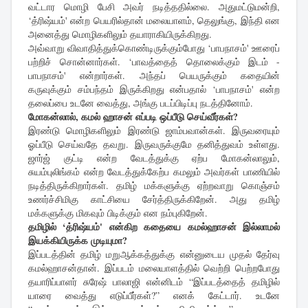
வட்டார மொழி பேசி அவர் நடித்ததில்லை. அதுமட்டுமன்றி,
‘த்ரிஷ்யம்' என்ற பெயரில்தான் மலையாளம், தெலுங்கு, இந்தி என
அனைத்து மொழிகளிலும் தயாராகியிருக்கிறது.
அவ்வாறு விவாதித்துக்கொண்டிருக்கும்போது ‘பாபநாசம்' ஊரைப்
பற்றிச் சொன்னார்கள். ‘பாவத்தைத் தொலைக்கும் இடம் -
பாபநாசம்' என்றார்கள். அந்தப் பெயருக்கும் கதையின்
கருவுக்கும் சம்பந்தம் இருக்கிறது என்பதால் ‘பாபநாசம்' என்ற
தலைப்பை உடனே வைத்து, அங்கு படப்பிடிப்பு நடத்தினோம்.
மோகன்லால், கமல் ஹாசன் எப்படி ஒப்பீடு செய்வீர்கள்?
இரண்டு மொழிகளிலும் இரண்டு ஜாம்பவான்கள். இருவரையும்
ஓப்பீடு செய்வதே தவறு. இருவருக்குமே தனித்துவம் உள்ளது.
ஜார்ஜ் குட்டி என்ற வேடத்துக்கு ஏற்ப மோகன்லாலும்,
சுயம்புலிங்கம் என்ற வேடத்துக்கேற்ப கமலும் அவர்கள் பாணியில்
நடித்திருக்கிறார்கள். தமிழ் மக்களுக்கு ஏற்றவாறு கொஞ்சம்
உணர்ச்சிமிகு காட்சியை சேர்த்திருக்கிறேன். அது தமிழ்
மக்களுக்கு மிகவும் பிடிக்கும் என நம்புகிறேன்.
தமிழில் ‘த்ரிஷ்யம்' என்கிற கதையை கமல்ஹாசன் இல்லாமல்
இயக்கியிருக்க முடியுமா?
இப்படத்தின் தமிழ் மறுஆக்கத்துக்கு என்னுடைய முதல் தேர்வு
கமல்ஹாசன்தான். இப்படம் மலையாளத்தில் வெற்றி பெற்றபோது
தயாரிப்பாளர் சுரேஷ் பாலாஜி என்னிடம் “இப்படத்தைத் தமிழில்
யாரை வைத்து எடுப்பீர்கள்?” எனக் கேட்டார். உடனே