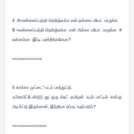
4  
A=என்னைப்பத்தி தெரிஞ்சுக்க என் தங்கை பயோ  பாருங்க
B =என்னைப்பத்தி தெரிஞ்சுக்க  என் அக்கா பயோ  பாருங்க  # 
என்னம்மா  இப்டி பண்றீங்களேமா?
============
5 
காக்கா முட்டை"-படம் பாத்துட்டு,
ஃபீலாயிட்டேன்(((( னு ஒரு நெட் தமிழன் ஃபுல் பாட்டில் சரக்கு 
அடிச்ட்டு இருக்கான், இந்தியா எப்படி உருப்படும்?
==============