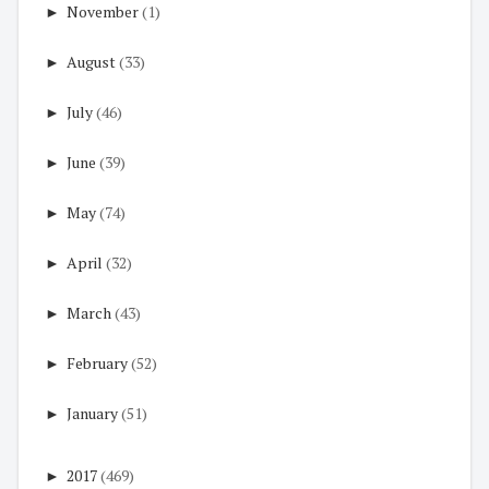
►
November
(1)
►
August
(33)
►
July
(46)
►
June
(39)
►
May
(74)
►
April
(32)
►
March
(43)
►
February
(52)
►
January
(51)
►
2017
(469)