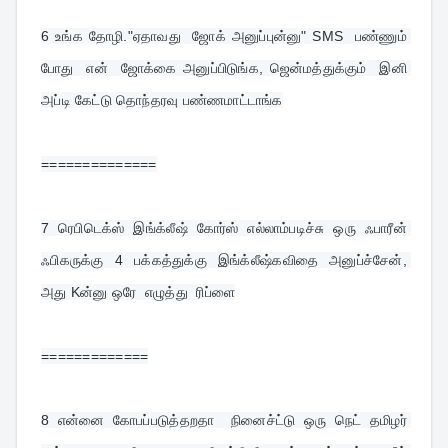
6 
உங்க தோழி."ஏதாவது  ஜோக் அனுப்புன்னு" SMS  பண்ணும் 
போது  என்  ஜோக்கை அனுப்பிடுங்க, ஜென்மத்துக்கும்  இனி 
அப்டி கேட்டு தொந்தரவு பண்ணமாட்டாங்க
==============
7 
ரெபிடெக்ஸ் இங்க்லீஷ் கோர்ஸ் எல்லாம்படிச்சு ஒரு ஃபாரீன் 
ஃபிகருக்கு 4 பக்கத்துக்கு இங்க்லீஷ்கவிதை அனுப்ச்சேன், 
அது Kன்னு ஒரே  எழுத்து  ரிப்ளை
=============
8 
என்னை கோபப்படுத்தறதா  நினைச்ட்டு ஒரு நெட் தமிழர் 