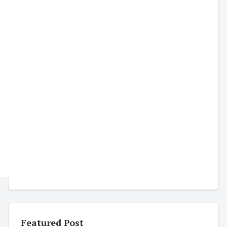
Featured Post