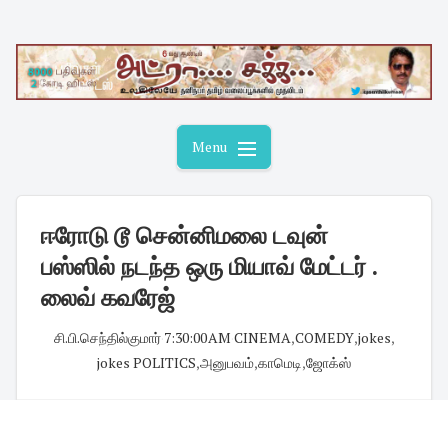
Skip
to
content
Menu
ஈரோடு டூ சென்னிமலை டவுன்
பஸ்ஸில் நடந்த ஒரு மியாவ் மேட்டர் .
லைவ் கவரேஜ்
சி.பி.செந்தில்குமார்
·
7:30:00 AM
·
CINEMA
,
COMEDY
,
jokes
,
jokes POLITICS
,
அனுபவம்
,
காமெடி
,
ஜோக்ஸ்