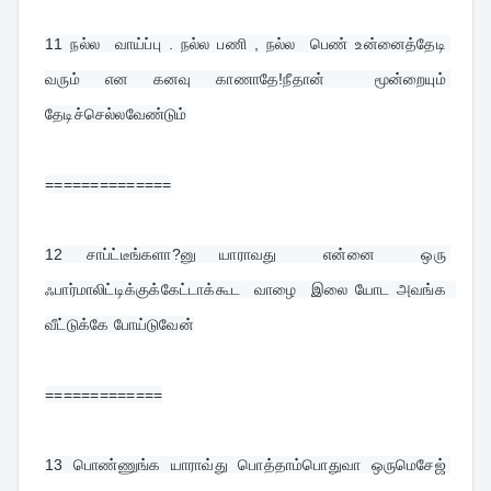
11 
நல்ல  வாய்ப்பு . நல்ல பணி , நல்ல  பெண் உன்னைத்தேடி 
வரும் என கனவு காணாதே!நீதான்  மூன்றையும் 
தேடிச்செல்லவேண்டும்
==============
12 
சாப்ட்டீங்களா?னு யாராவது  என்னை  ஒரு 
ஃபார்மாலிட்டிக்குக்கேட்டாக்கூட  வாழை  இலை யோட அவங்க  
வீட்டுக்கே போய்டுவேன்
=============
13 
பொண்ணுங்க யாராவ்து பொத்தாம்பொதுவா ஒருமெசேஜ் 