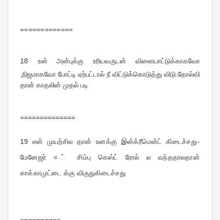
=============
18 
உன் அன்புக்கு உரியவருடன் விளையாட்டுக்காகவோ 
,நிஜமாகவோ போட்டி ஏற்பட்டால் நீ விட்டுக்கொடுத்து விடு.தோல்வி 
தான் காதலின் முதல் படி
==============
19 
என் முயற்சில தான் உனக்கு இன்க்ரீமென்ட் கிடைச்சது- 
மேனேஜர் = ் சிம்பு கெஸ்ட் ரோல் ல வந்ததாலதான் 
காக்காமுட்டை க்கு விருதுகிடைச்சது