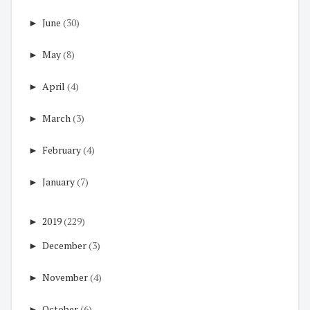
►
June
(30)
►
May
(8)
►
April
(4)
►
March
(3)
►
February
(4)
►
January
(7)
►
2019
(229)
►
December
(3)
►
November
(4)
►
October
(6)