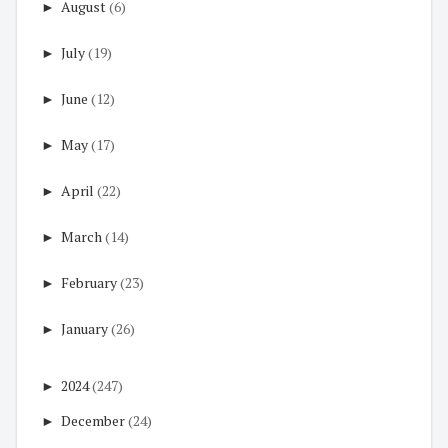
►
August
(6)
►
July
(19)
►
June
(12)
►
May
(17)
►
April
(22)
►
March
(14)
►
February
(23)
►
January
(26)
►
2024
(247)
►
December
(24)