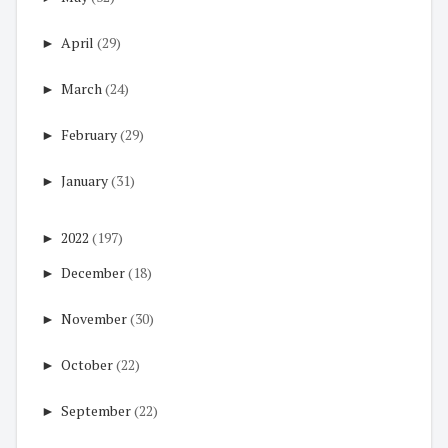
►
April
(29)
►
March
(24)
►
February
(29)
►
January
(31)
►
2022
(197)
►
December
(18)
►
November
(30)
►
October
(22)
►
September
(22)