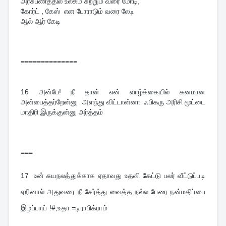
அரசுபணத்தில் உலகம் சுற்றும் வரை மோடி,
கோர்ட் , கேஸ் என போராடும் வரை லேடி
ஆல் ஆர் கேடி
==============
16
அன்பே! நீ தான் என் வாழ்க்கையில் கனமான
அன்பைத்தர்றேன்னு அளந்து விட்டான்னா ஃபிகரு அரிசி மூட்டை
மாதிரி இருக்குன்னு அர்த்தம்
===
17
உன் சுயநலத்துக்காக ஏதாவது உதவி கேட்டு பலர் வீட்டுப்படி 
ஏறினால் அதுவரை நீ சேர்த்து வைத்த நல்ல பேரை நன்மதிப்பை 
இழப்பாய் !#,உதா =டிராபிக்ராம்