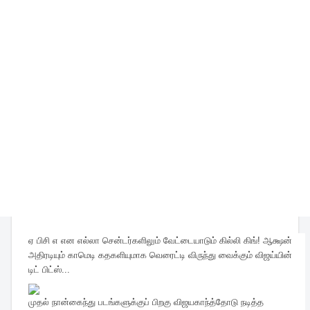
ஏ பிசி எ என எல்லா சென்டர்களிலும் வேட்டையாடும் கில்லி கிங்! ஆக்ஷன்
அதிரடியும் காமெடி கதகளியுமாக வெரைட்டி விருந்து வைக்கும் விஜய்யின்
டிட் பிட்ஸ்...
முதல் நான்கைந்து படங்களுக்குப் பிறகு விஜயகாந்த்தோடு நடித்த