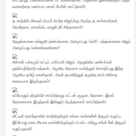
காட்டியது 'அண்ணாமலை' பட வசனம்தான். அதனால் இன்றைக்கும் அந்த
வசனத்தை மனப்பாடமாகப் பேசிக் காட்டுவார்!
நடனத்தில் மிகவும் பெயர் பெற்ற விஜய்க்கு பிடித்த நடனக்காரர்கள்
பிரபுதேவா, லாரன்ஸ், மாதுரி தீட்சித்தானாம்!
நெருக்கமான கல்லூரி நண்பர்களை அழைப்பது 'மச்சி'. மற்றவர்களை விஜய்
அழைப்பது 'என்னங்கண்ணா!'
கிச்சன் பக்கமும் எட்டிப் பார்ப்பார் விஜய். நெருங்கிய நண்பர்கள்
குடும்பத்தோடு வந்தால், அழகிய தோசை வார்த்துக் கொடுப்பது இந்த
அழகிய தமிழ் மகன்தான். அவர் தயாரித்துத் தருகிற காபி விசேஷ
சுவையாக இருக்குமாம்!
எப்போதும் விரும்பிச் சாப்பிடுவது மட்டன் குருமா, தோசை. இளம்
தோசையாக இருந்தால் இன்னும் பிடித்தமாகச் சாப்பிடுவார்!
வீட்டின் வராந்தாவில் காத்திருக்கும் எல்லா கார்களின் நிறமும் கறுப்பு.
இப்போது கடைசியாக வாங்கியிருக்கும் பி.எம்.டபிள்யூ எக்ஸ் 5ன் நிறமும்
கறுப்புதான்!