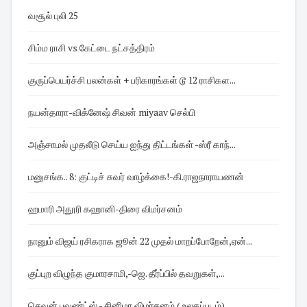
வசூல் புலி 25
சிம்ம ராசி vs கேட்டை நட்சத்திரம்
குருப்பெயர்ச்சி பலன்கள் + பரிகாரங்கள் டூ 12 ராசிகள...
நயன்தாரா-விக்னேஷ் சிவன் miyaav செல்பி
அஞ்சாமல் முதலீடு செய்ய ஐந்து திட்டங்கள் -ஸ்ரீ காந்...
மனுசங்க.. 8: குட்டிச் சுவர் வாழ்க்கை!-கி.ராஜநாராயணன்
ஹமாரி அதூரி கஹானி-திரை விமர்சனம்
நானும் விஜய் ரசிகராக ஜூன் 22 முதல் மாறப்போறேன்,ஏன்...
குப்புற விழுந்த குமாரசாமி,-ஜெ. தீர்ப்பில் தவறுகள்,...
செவன் பவுண்ட்ஸ் - சினிமா விமர்சனம் ( உலகப்படம்)