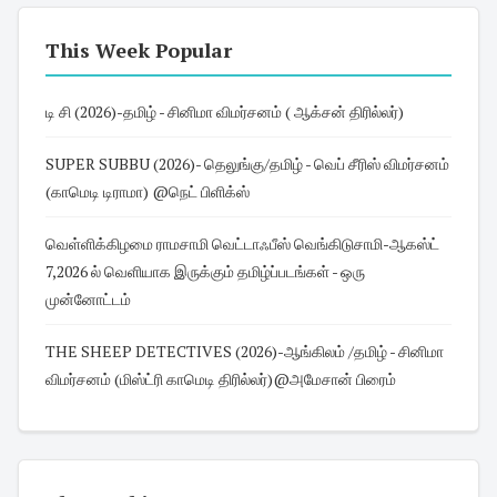
This Week Popular
டி சி (2026)-தமிழ் - சினிமா விமர்சனம் ( ஆக்சன் திரில்லர்)
SUPER SUBBU (2026)- தெலுங்கு/தமிழ் - வெப் சீரிஸ் விமர்சனம்
(காமெடி டிராமா) @நெட் பிளிக்ஸ்
வெள்ளிக்கிழமை ராமசாமி வெட்டாஃபீஸ் வெங்கிடுசாமி-ஆகஸ்ட்
7,2026 ல் வெளியாக இருக்கும் தமிழ்ப்படங்கள் - ஒரு
முன்னோட்டம்
THE SHEEP DETECTIVES (2026)-ஆங்கிலம் /தமிழ் - சினிமா
விமர்சனம் (மிஸ்ட்ரி காமெடி திரில்லர்)@அமேசான் பிரைம்