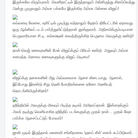
இருக்கவே விரும்புவார். வெளிநாட்டில் இருந்தாலும் அங்கிருந்து கிளம்பிவந்து
அன்று முழுவதும் அம்மா பக்கமே இருக்கிற அம்மா பிள்ளை விஜய்!
எவ்வளவு வேலை, ஷூட்டிங் முடிந்து வந்தாலும் ஹோம் தியேட்டரில் ஏதாவது
ஒரு ஆங்கிலப் படம் பார்த்துவிட்டுத்தான் தூங்குவார். அதிசயிக்கும்படியான
பெருவாரியான சி.டி. கலெக்ஷன் வைத்திருக்கிற பெருமை அவருக்கு உண்டு!
நான்-வெஜ் உணவுகளின் மேல் விஜய்க்குப் பிரியம் உண்டு. அதுவும் அம்மா
சமைத்த அசைவ உணவுகளுக்கு விஜய் அடிமை!
விஜய்க்கு நகைகளின் மீது அவ்வளவாக ஆசை கிடையாது. ஆனால்,
இப்போது இரண்டு சிறு நெளி மோதிரங்களை ஏனோ அணியத்
தொடங்கியிருக்கிறார்!
ஹிந்தியில் அவருக்கு மிகவும் பிடித்த நடிகர் அமிதாப்தான். இன்றைக்கும்
அவர் நடித்து வெளியாகிற ஹிந்திப் படங்களுக்கு முதல் நாள்... முதல் ஷோ
பார்க்க ஆசைப்பட்டுப் போவார்!
ஜாலி மூடில் இருந்தால் மனைவி சங்கீதாவை 'ஹாய் கீஸ்' எனக் கூப்பிடுவார்.