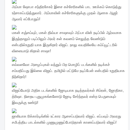
அம்மா ஷோபா சந்திரசேகர் இசை கச்சேரிகளில் பாட ஊக்கம் கொடுத்து
உற்சாகப்படுத்துவார். அம்மாவின் கச்சேரிகளுக்கு முதல் ஆளாக ஆஜர்
ஆவார் எப்போதும்!
மகன் சஞ்சய்யும், மகள் திவ்யா சாஷாவும் அப்பா வின் நடிப்பில் ஆர்வமாக
இருந்தாலும் படிப்பிலும் அவர் கள் கவனம் செலுத்த வேண்டும்
என்பதில்உறுதி யாக இருகிறார் விஜய். நாலு வயதிலேயே கம்ப்யூட்டரில்
விளையாடு கிறாள் சாஷா!
எவ்வளவோ அழைப்புகள் வந்தும் பிற மொழிப் படங்களில் நடிக்கச்
சம்மதிப்பது இல்லை விஜய். தமிழில் மட்டுமே நடிப்பேன் என்பதில் உறுதியாக
நிற்கிறார்!
விஜய்யோடு அதிக படங்களில் ஜோடியாக நடித்தவர்கள் சிம்ரன், ஜோதிகா,
த்ரிஷா. நிறைய புதுமுகங்களோடு ஜோடி சேர்ந்தவர் என்ற பெருமையும்
இவருக்கு உண்டு!
ஜாலியாக ரிக்கார்டிங்கில் உட்கார ஆசைப்படுவார் விஜய். எப்பவும் அவரது
சமீபத்திய பாடல்களில் முணுமுணுப்போடுதான் காணப்படுவார் விஜய்!