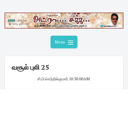
Skip
to
content
Menu
வசூல் புலி 25
சி.பி.செந்தில்குமார்
·
10:30:00 AM
·