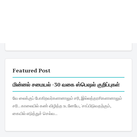
Featured Post
மின்னல் சமையல் -30 வகை ஸ்பெஷல் குறிப்புகள்
வே லைக்குப் போகிறவர்களானாலும் சரி, இல்லத்தரசிகளானாலும்
சரி... காலையில் கண் விழித்த உடனேயே, 'சாப்பிடுவதற்கும்,
கையில் எடுத்துச் செல்வ...