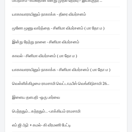
பாபநாசம் -கமல்தான் எனது முதல் தேர்வு! - இயக்குநர் ...
யாகாவாராயினும் நாகாக்க - திரை விமர்சனம்
மூணே மூணு வார்த்தை - சினிமா விமர்சனம் ( மா தோ ம )
இன்று நேற்று நாளை - சினிமா விமர்சனம்
காவல் - சினிமா விமர்சனம் ( மா தோ ம )
யாகாவாராயினும் நாகாக்க - சினிமா விமர்சனம் ( மா தோ ம )
வெள்ளிக்கிழமை ராமசாமி வெட்டாஃபீஸ் வெங்கிடுசாமி 26...
இளைய தளபதி -ஒரு பார்வை
பெற்றதும்... கற்றதும்... -பாக்கியம் ராமசாமி
எம் ஜி ஆர் + கமல்- கி வீரமணி பேட்டி