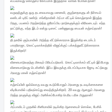
எப்பவாவது கொஞ்சம் கோபமாக இருந்தால் 'வாங்க போங்க'தான்!
வருஷத்துக்கு ஒரு தடவையாவது மனைவி, குழந்தைகளுடன் நிச்சயம்
லண்டன் டிரிப் உண்டு. சங்கீதாவின் அப்பா வீட்டில் கொஞ்சநாள் இருந்த
பிறகு, பயணம் அதற்கடுத்த ஐரோப்பிய நாடுகளுக்கும் விரிவடையும். எந்த
நாட்டுக்கு, எந்த இடம் என்று டிசைட் பண்ணுவது பையன் சஞ்சய்தான்!
தி.நகரில் சூர்யாவின் அடுத்த வீட்டுக்காரராக இருக்கிற டைரக்டர்
பாரதிராஜா, கொட்டிவாக்கத்தில் விஜய்க்குப் பக்கத்துவீட்டுக்காரராக
இருக்கிறார்!
விளையாடுவதற்கு மிகவும் பிரியப்படுவார். கொட்டிவாக்கம் வீட்டில் இப்போது
விளையாடுவது டென்னிஸ். இப்ப இவருக்கு விடாப்பிடியாக ஜோடி கட்டுவது
அவரது மகன் சஞ்சய்தான்!
சஞ்சய்யின் ஒவ்வொரு வயது கூடும்போதும் அவனது நடவடிக்கைகளை
வீடியோவில் பதிவுசெய்து வைத்திருக்கிறார். 20 வயது ஆனதும் அவனது
பிறந்த நாளுக்கு விஜய் அளிக்கப்போகிற பெரிய பரிசு அதுதான்!
அப்பாவிடம் முதலில் சினிமாவில் நடிக்கிற ஆசையைச் சொல்ல, பேசிக்