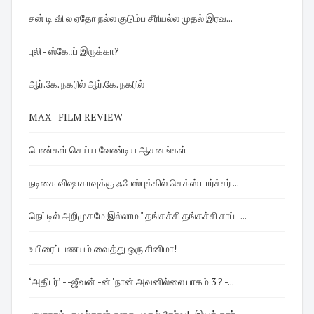
சன் டி வி ல ஏதோ நல்ல குடும்ப சீரியல்ல முதல் இரவ...
புலி - ஸ்கோப் இருக்கா?
ஆர்.கே. நகரில் ஆர்.கே. நகரில்
MAX - FILM REVIEW
பெண்கள் செய்ய வேண்டிய ஆசனங்கள்
நடிகை விஷாகாவுக்கு ஃபேஸ்புக்கில் செக்ஸ் டார்ச்சர் ...
நெட்டில் அறிமுகமே இல்லாம " தங்கச்சி தங்கச்சி சாப்ட...
உயிரைப் பணயம் வைத்து ஒரு சினிமா!
‘அதிபர்’ - -ஜீவன் -ன் ‘நான் அவனில்லை பாகம் 3 ? -...