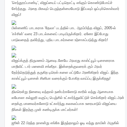
'செந்தூரப்பாண்டி', விஜய்யைப் பட்டிதொட்டி எங்கும் கொண்டுபோய்ச்
சேர்த்தது. அதை மிகவும் பெருந்தன்மையோடு இப்பவும் ஒப்புக்கொள்வார்
விஜய்!
பின்னணிப் பாடகராக 'தேவா' படத்தில் பாட ஆரம்பித்த விஜய், 2005-ல்
'சச்சின்' வரை 23 பாடல்களைப் பாடியிருக்கிறார். ஏனோ இப்போது
பாடுவதைத் தவிர்த்து, புதிய பாடகர்களை உற்சாகப்படுத்து கிறார்!
விஜய்க்குத் திருமணம் ஆனவுடனேயே அவரது காஸ்ட்யூம் டிசைனராக
மாறிவிட் டார் மனைவி சங்கீதா. இன்றைக்குவரைக் கும் அவர்
தேர்ந்தெடுத்துத் தருகிற டிரெஸ் களை மட்டுமே அணிகிறார் விஜய். இந்த
காஸ்ட்யூம் டிசைன் சினிமா வரைக்கும் போகிற வாய்ப்பு இருக்கிறது!
திடீரென்று நினைவு வந்தால் நண்பர்களோடு காரில் வந்து ஆசையாக
லயோலா கல்லூரி வகுப்பு பெஞ்சில் உட்கார்ந்துவிட்டுச் செல்கிறார் விஜய்.அன்
றைக்கு மாணவர்களோடு உட்கார்ந்து கலகலப்பாக உரையாடும் விஜய்யை
நீங்கள் இதற்கு முன் கண்டிருக்க மாட்டீர்கள்!
ஜூன் 22 பிறந்த நாளன்று எங்கே இருந்தாலும் ஓடி வந்து தாயின் அருகில்