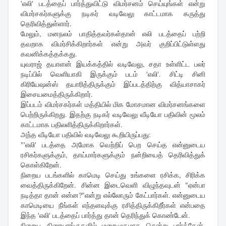
'எலி' படத்தைப் பார்த்துவிட்டு விமர்சனம் செய்யுங்கள் என்று
விமர்சகர்களுக்கு நடிகர் வடிவேலு காட்டமாக கருத்து
தெரிவித்துள்ளார்.
மேலும், மனநலம் பாதித்தவர்கள்தான் எலி படத்தைப் பற்றி
தவறாக விமர்சிக்கிறார்கள் என்று அவர் குறிப்பிட்டுள்ளது
கவனிக்கத்தக்கது.
யுவராஜ் தயாளன் இயக்கத்தில் வடிவேலு, சதா உள்ளிட்ட பலர்
நடிப்பில் வெளியாகி இருக்கும் படம் 'எலி'. சிட்டி சினி
கிரியேஷன்ஸ் தயாரித்திருக்கும் இப்படத்திற்கு வித்யாசாகர்
இசையமைத்திருக்கிறார்.
இப்படம் விமர்சகர்கள் மத்தியில் மிக மோசமான விமர்சனங்களை
பெற்றிருக்கிறது. இதற்கு நடிகர் வடிவேலு வீடியோ பதிவின் மூலம்
காட்டமாக பதிலளித்திருக்கிறார்கள்.
அந்த வீடியோ பதிவில் வடிவேலு கூறியிருப்பது:
"'எலி' படத்தை அமோக வெற்றிப் பெற செய்த என்னுடைய
ரசிகர்களுக்கும், தாய்மார்களுக்கும் நன்றியைத் தெரிவித்துக்
கொள்கிறேன்.
நிறைய படங்களில் காமெடி செய்து உங்களை ரசிக்க, சிரிக்க
வைத்திருக்கிறேன். சின்ன இடைவெளி விழுந்தவுடன் "ஏன்பா
நடித்தா தான் என்ன?"என்று எல்லோரும் கேட்பார்கள். என்னுடைய
காமெடியை நீங்கள் எந்தளவுக்கு ரசித்திருக்கிறீர்கள் என்பதை
இந்த 'எலி' படத்தைப் பார்த்து தான் தெரிந்துக் கொண்டேன்.
நிறைய திரையரங்குகளில் மறைமுகமாக சென்று பார்த்தேன்.