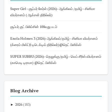
Super Girl - சூப்பர் கேர்ள் (2026)- ஆங்கிலம் /தமிழ் - சினிமா
விமர்சனம் ( ஆக்சன் திரில்லர்)
சூப்பர் குட் பிலிம்சின் 100வது படம்
Enola Holmes 3 (2026)-ஆங்கிலம்/தமிழ் - சினிமா விமர்சனம்
(க்ரைம் மிஸ்ட்ரி டிடெக்டிவ் திரில்லர்)@நெட் பிளிக்ஸ்
SUPER SUBBU (2026)- தெலுங்கு/தமிழ் - வெப் சீரிஸ் விமர்சனம்
(காமெடி டிராமா) @நெட் பிளிக்ஸ்
Blog Archive
►
2026
(183)