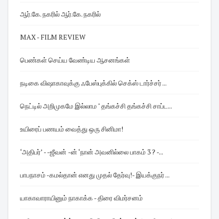
ஆர்.கே. நகரில் ஆர்.கே. நகரில்
MAX - FILM REVIEW
பெண்கள் செய்ய வேண்டிய ஆசனங்கள்
நடிகை விஷாகாவுக்கு ஃபேஸ்புக்கில் செக்ஸ் டார்ச்சர் ...
நெட்டில் அறிமுகமே இல்லாம " தங்கச்சி தங்கச்சி சாப்ட...
உயிரைப் பணயம் வைத்து ஒரு சினிமா!
‘அதிபர்’ - -ஜீவன் -ன் ‘நான் அவனில்லை பாகம் 3 ? -...
பாபநாசம் -கமல்தான் எனது முதல் தேர்வு! - இயக்குநர் ...
யாகாவாராயினும் நாகாக்க - திரை விமர்சனம்