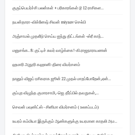
குருப்பெயர்ச்சி பலன்கள் + பரிகாரங்கள் டூ 12 ராசிகள...
நயன்தாரா-விக்னேஷ் சிவன் miyaav செல்பி
அஞ்சாமல் முதலீடு செய்ய ஐந்து திட்டங்கள் -ஸ்ரீ காந்...
மனுசங்க.. 8: குட்டிச் சுவர் வாழ்க்கை!-கி.ராஜநாராயணன்
ஹமாரி அதூரி கஹானி-திரை விமர்சனம்
நானும் விஜய் ரசிகராக ஜூன் 22 முதல் மாறப்போறேன்,ஏன்...
குப்புற விழுந்த குமாரசாமி,-ஜெ. தீர்ப்பில் தவறுகள்,...
செவன் பவுண்ட்ஸ் - சினிமா விமர்சனம் ( உலகப்படம்)
உயரம் கம்மியா இருக்கும் ஆண்களுக்கு உயரமான காதலி அம...