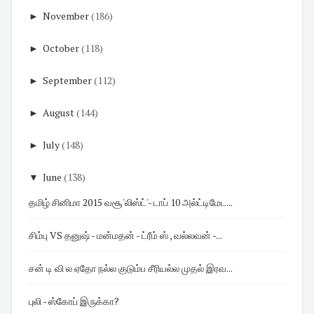
►
November
(186)
►
October
(118)
►
September
(112)
►
August
(144)
►
July
(148)
▼
June
(138)
தமிழ் சினிமா 2015 வசூ'லிஸ்ட்'- டாப் 10 அல்ட்டிமேட...
சிம்பு VS தனுஷ் - மன்மதன் - ட்ரீம் ஸ் , வல்லவன் -...
சன் டி வி ல ஏதோ நல்ல குடும்ப சீரியல்ல முதல் இரவ...
புலி - ஸ்கோப் இருக்கா?