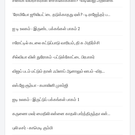
சினிமா விமர்சகர்கள் சைக்கோக்களா? -வடிவேலு அறிக்கை
'ரோமியோ ஜூலியட்'டை தடுக்காதது ஏன்?- டி.ராஜேந்தர் ப...
ஐ டி உலகம் - இருண்ட பக்கங்கள் பாகம் 2
ஈரோட்டில் கடலை கட்டுப்பாடு வாரியம், தி க அதிர்ச்சி
சில்வியா வின் துரோகம் -பட்டுக்கோட்டை பிரபாகர்
விஜய் படம் மட்டும் தான் ஃபிளாப் ஆனாலும் லாபம் -விந...
எஸ்.ஜே.சூர்யா - கமாலினி முகர்ஜி
ஐடி உலகம் - இருட்டுப் பக்கங்கள் பாகம் 1
கருணை மலர் மைதிலி என்னை காதலி பார்த்திருந்தா என்...
புலி டீசர் - காமெடி கும்மி