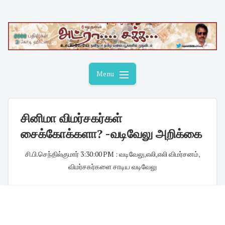
Skip
to
content
Menu
சினிமா விமர்சகர்கள்
சைக்கோக்களா? -வடிவேலு அறிக்கை
சி.பி.செந்தில்குமார்
·
3:30:00 PM
·
: வடிவேலு
,
எலி
,
எலி விமர்சனம்
,
விமர்சகர்களை சாடிய வடிவேலு