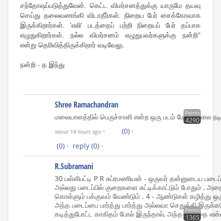
சந்தோஷப்படுத்துவேன். கெட்ட விமர்சனத்துக்கு யாருமே தயவு
செய்து தலைவணங்கி விடாதீர்கள். நிறைய பேர் சைக்கோவாக
இருக்கிறார்கள். 'எலி' படத்தைப் பற்றி நிறையப் பேர் தப்பாக
எழுதுகிறார்கள். நல்ல விமர்சனம் எழுதுபவர்களுக்கு நன்றி"
என்று தெரிவித்திருக்கிறார் வடிவேலு.
நன்றி - த இந்து
Shree Ramachandran
Points
மலையாளத்தில் பெருச்சாளி என்ற ஒரு படம் மோகன்லால நடித
4290
·
(0)
·
about 14 hours ago
(0)
·
reply
(0)
·
R.Subramani
30 பள்ளிபட்டி P R சுப்ரமணியன் - ஒருவர் தன்னுடைய படைப்ப
அல்லது படைப்பில் குறைகளை சுட்டிக்காட்டும் போதும் , அத
கொள்ளும் பக்குவம் வேண்டும் . 4 - ஆண்டுகள் கழித்து ஒ
அந்த படைப்பை பார்த்து பார்த்து அல்லவா செதுக்கி இருக்க
Points
கடித்துபோட்ட காகிதம் போல் இருந்தால், அந்த படத்தை எ
1365