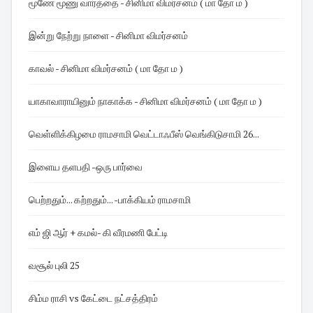
மூணே மூணு வார்த்தை - சினிமா விமர்சனம் ( மா தோ ம )
இன்று நேற்று நாளை - சினிமா விமர்சனம்
காவல் - சினிமா விமர்சனம் ( மா தோ ம )
யாகாவாராயினும் நாகாக்க - சினிமா விமர்சனம் ( மா தோ ம )
வெள்ளிக்கிழமை ராமசாமி வெட்டாஃபீஸ் வெங்கிடுசாமி 26...
இளைய தளபதி -ஒரு பார்வை
பெற்றதும்... கற்றதும்... -பாக்கியம் ராமசாமி
எம் ஜி ஆர் + கமல்- கி வீரமணி பேட்டி
வசூல் புலி 25
சிம்ம ராசி vs கேட்டை நட்சத்திரம்