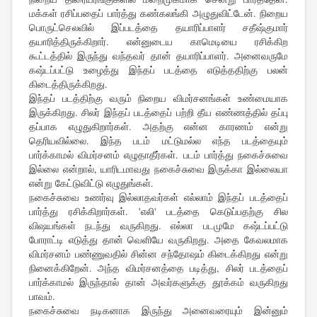
மக்கள் ரசிப்பதைப் பார்த்து கண்கலங்கி அழுதுவிட்டேன். நிறைய
பொருட்செலவில் இப்படத்தை தயாரிப்பாளர் சதீஷ்குமார்
தயாரித்திருக்கிறார். என்னுடைய காமெடியை ரசிக்கிற
கூட்டத்தில் இருந்து வந்தவர் தான் தயாரிப்பாளர். அனைவருமே
கஷ்டப்பட்டு உழைத்து இந்தப் படத்தை எடுத்ததிற்கு பலன்
கிடைத்திருக்கிறது.
இந்தப் படத்திற்கு வரும் நிறைய விமர்சனங்கள் உண்மையாக
இருக்கிறது. சிலர் இந்தப் படத்தைப் பற்றி தீய எண்ணத்தில் தப்பு
தப்பாக எழுதுகிறார்கள். அதற்கு என்ன காரணம் என்று
தெரியவில்லை. இந்த படம் மட்டுமல்ல எந்த படத்தையும்
பார்க்காமல் விமர்சனம் எழுதாதீர்கள். படம் பார்த்து நகைச்சுவை
இல்லை என்றால், யாரிடமாவது நகைச்சுவை இருக்கா இல்லையா
என்று கேட்டுவிட்டு எழுதுங்கள்.
நகைச்சுவை உணர்வு இல்லாதவர்கள் எல்லாம் இந்தப் படத்தைப்
பார்த்து ரசிக்கிறார்கள். 'எலி' படத்தை கெடுப்பதற்கு சில
விஷயங்கள் நடந்து வருகிறது. எல்லா படமுமே கஷ்டப்பட்டு
போராட்டி எடுத்து தான் வெளியே வருகிறது. அதை கேவலமாக
விமர்சனம் பண்ணுவதில் சின்ன சந்தோஷம் கிடைக்கிறது என்று
நினைக்கிறேன். அந்த விமர்சனத்தை படித்து, சிலர் படத்தைப்
பார்க்காமல் இருந்தால் தான் அவர்களுக்கு தூக்கம் வருகிறது
பாவம்.
நகைச்சுவை நடிகனாக இருந்து அனைவரையும் இன்னும்