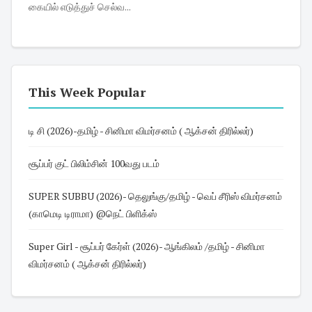
கையில் எடுத்துச் செல்வ...
This Week Popular
டி சி (2026)-தமிழ் - சினிமா விமர்சனம் ( ஆக்சன் திரில்லர்)
சூப்பர் குட் பிலிம்சின் 100வது படம்
SUPER SUBBU (2026)- தெலுங்கு/தமிழ் - வெப் சீரிஸ் விமர்சனம்
(காமெடி டிராமா) @நெட் பிளிக்ஸ்
Super Girl - சூப்பர் கேர்ள் (2026)- ஆங்கிலம் /தமிழ் - சினிமா
விமர்சனம் ( ஆக்சன் திரில்லர்)