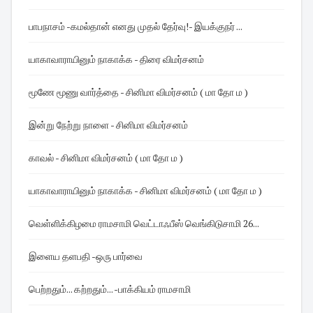
பாபநாசம் -கமல்தான் எனது முதல் தேர்வு! - இயக்குநர் ...
யாகாவாராயினும் நாகாக்க - திரை விமர்சனம்
மூணே மூணு வார்த்தை - சினிமா விமர்சனம் ( மா தோ ம )
இன்று நேற்று நாளை - சினிமா விமர்சனம்
காவல் - சினிமா விமர்சனம் ( மா தோ ம )
யாகாவாராயினும் நாகாக்க - சினிமா விமர்சனம் ( மா தோ ம )
வெள்ளிக்கிழமை ராமசாமி வெட்டாஃபீஸ் வெங்கிடுசாமி 26...
இளைய தளபதி -ஒரு பார்வை
பெற்றதும்... கற்றதும்... -பாக்கியம் ராமசாமி