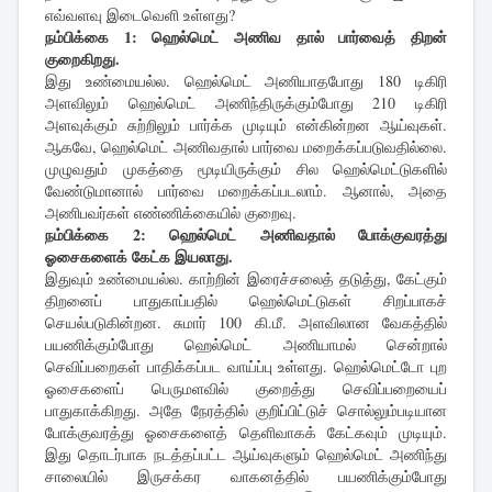
எவ்வளவு இடைவெளி உள்ளது?
நம்பிக்கை 1: ஹெல்மெட் அணிவ தால் பார்வைத் திறன்
குறைகிறது.
இது உண்மையல்ல. ஹெல்மெட் அணியாதபோது 180 டிகிரி
அளவிலும் ஹெல்மெட் அணிந்திருக்கும்போது 210 டிகிரி
அளவுக்கும் சுற்றிலும் பார்க்க முடியும் என்கின்றன ஆய்வுகள்.
ஆகவே, ஹெல்மெட் அணிவதால் பார்வை மறைக்கப்படுவதில்லை.
முழுவதும் முகத்தை மூடியிருக்கும் சில ஹெல்மெட்டுகளில்
வேண்டுமானால் பார்வை மறைக்கப்படலாம். ஆனால், அதை
அணிபவர்கள் எண்ணிக்கையில் குறைவு.
நம்பிக்கை 2: ஹெல்மெட் அணிவதால் போக்குவரத்து
ஓசைகளைக் கேட்க இயலாது.
இதுவும் உண்மையல்ல. காற்றின் இரைச்சலைத் தடுத்து, கேட்கும்
திறனைப் பாதுகாப்பதில் ஹெல்மெட்டுகள் சிறப்பாகச்
செயல்படுகின்றன. சுமார் 100 கி.மீ. அளவிலான வேகத்தில்
பயணிக்கும்போது ஹெல்மெட் அணியாமல் சென்றால்
செவிப்பறைகள் பாதிக்கப்பட வாய்ப்பு உள்ளது. ஹெல்மெட்டோ புற
ஓசைகளைப் பெருமளவில் குறைத்து செவிப்பறையைப்
பாதுகாக்கிறது. அதே நேரத்தில் குறிப்பிட்டுச் சொல்லும்படியான
போக்குவரத்து ஓசைகளைத் தெளிவாகக் கேட்கவும் முடியும்.
இது தொடர்பாக நடத்தப்பட்ட ஆய்வுகளும் ஹெல்மெட் அணிந்து
சாலையில் இருசக்கர வாகனத்தில் பயணிக்கும்போது