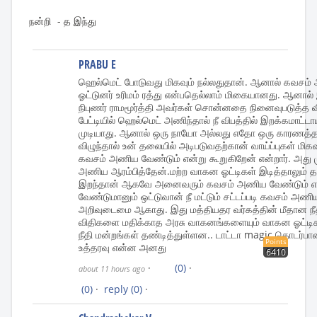
நன்றி - த இந்து
PRABU E
ஹெல்மெட் போடுவது மிகவும் நல்லதுதான். ஆனால் கவசம்
ஓட்டுனர் உரிமம் ரத்து என்பதெல்லாம் மிகையானது. ஆனால் இ
நிபுணர் ராமமூர்த்தி அவர்கள் சொன்னதை நினைவுபடுத்த வி
பேட்டியில் ஹெல்மெட் அணிந்தால் நீ விபத்தில் இறக்கமாட்டா
முடியாது. ஆனால் ஒரு நாயோ அல்லது எதோ ஒரு காரணத்தால
விழுந்தால் உன் தலையில் அடிபடுவதற்கான் வாய்ப்புகள் ம
கவசம் அணிய வேண்டும் என்று கூறுகிறேன் என்றார். அது
அணிய ஆரம்பித்தேன்.மற்ற வாகன ஓட்டிகள் இடித்தாலும
இறந்தான் ஆகவே அனைவரும் கவசம் அணிய வேண்டும் என்ற
வேண்டுமானும் ஒட்டுவான் நீ மட்டும் சட்டப்படி கவசம் அண
அறிவுடைமை ஆகாது. இது மத்தியதர வர்கத்தின் மீதான நீ
விதிகளை மதிக்காத அரசு வாகனங்களையும் வாகன ஓட்ட
நீதி மன்றங்கள் தண்டித்துள்ளன.. டாட்டா magic தொடர்பான
Points
உத்தரவு என்ன அனது
6410
·
(0)
·
about 11 hours ago
(0)
·
reply
(0)
·