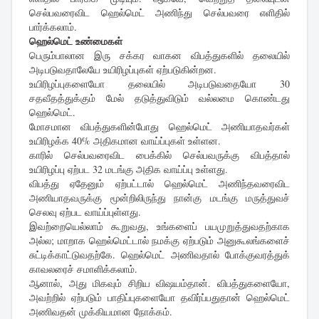
செல்பவரைவிட ஹெல்மெட் அணிந்து செல்பவரை எளிதில்
பார்க்கலாம்.
ஹெல்மெட் உண்மைகள்
பெரும்பாலான இரு சக்கர வாகன விபத்துகளில் தலையில்
அடிபடுவதாலேயே உயிரிழப்புகள் ஏற்படுகின்றன.
உயிரிழப்புகளையோ தலையில் அடிபடுவதையோ 30
சதவீதத்துக்கும் மேல் தடுத்துவிடும் வல்லமை கொண்டது
ஹெல்மெட்.
மோசமான விபத்துகளின்போது ஹெல்மெட் அணியாதவர்கள்
உயிரிழக்க 40% அதிகமான வாய்ப்புகள் உள்ளன.
காரில் செல்பவரைவிட பைக்கில் செல்பவருக்கு விபத்தால்
உயிரிழப்பு ஏற்பட 32 மடங்கு அதிக வாய்ப்பு உள்ளது.
விபத்து ஏதேனும் ஏற்பட்டால் ஹெல்மெட் அணிந்தவரைவிட
அணியாதவருக்கு மூன்றிலிருந்து நான்கு மடங்கு மருத்துவச்
செலவு ஏற்பட வாய்ப்புள்ளது.
இவற்றையெல்லாம் கூறுவது, உங்களைப் பயமுறுத்துவதற்காக
அல்ல; மாறாக ஹெல்மெட்டால் நமக்கு ஏற்படும் அனுகூலங்களைச்
சுட்டிக்காட்டுவதற்கே. ஹெல்மெட் அணிவதால் போக்குவரத்துக்
காவலரைச் சமாளிக்கலாம்.
ஆனால், அது மிகவும் சிறிய விஷயம்தான். விபத்துகளையோ,
அவற்றில் ஏற்படும் பாதிப்புகளையோ தவிர்ப்பதுதான் ஹெல்மெட்
அணிவதன் முக்கியமான நோக்கம்.