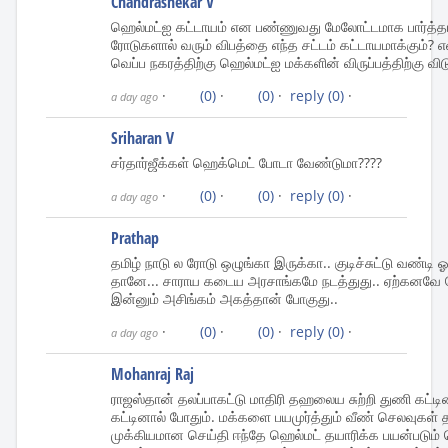
Chandrashekar V
ஹெல்மட்ஐ கட்டாயம் என பண்ணுவது மேலோட்டமாக பார்த்
ரோடுகளால் வரும் விபத்தை எந்த சட்டம் கட்டாயமாக்கும்
வெப்ப நகரத்திற்கு ஹெல்மட்ஐ மக்களின் விருப்பத்திற்கு வி
·
(0)
·
(0)
·
reply
(0)
·
a day ago
Sriharan V
சர்தார்ஜீக்கள் ஹெக்மெட் போடா வேண்டுமா????
·
(0)
·
(0)
·
reply
(0)
·
a day ago
Prathap
தமிழ் நாடு ல ரோடு ஒழுங்கா இருக்கா.. குடிச்சுட்டு வண்டி
தானே... சாராய கடைய அரசாங்கமே நடத்துது.. ஏற்கனவே ப
இன்னும் அசிங்கம் அகத்தான் போகுது..
·
(0)
·
(0)
·
reply
(0)
·
a day ago
Mohanraj Raj
ராஜஸ்தான் தலப்பாகட்டு மாதிரி தஹலைய சுற்றி துணி கட்டின
கட்டினால் போதும். மக்களை பயமுர்த்தும் வீண் செலவுகள் 
முக்கியமான செய்தி ஈந்தே ஹெல்மட் தயாரிக்க பயன்படும் பொ