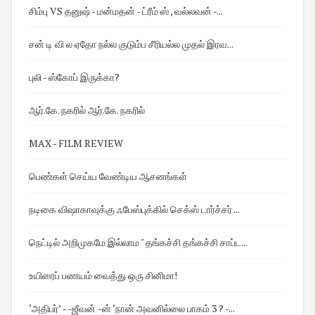
சிம்பு VS தனுஷ் - மன்மதன் - ட்ரீம் ஸ் , வல்லவன் -...
சன் டி வி ல ஏதோ நல்ல குடும்ப சீரியல்ல முதல் இரவ...
புலி - ஸ்கோப் இருக்கா?
ஆர்.கே. நகரில் ஆர்.கே. நகரில்
MAX - FILM REVIEW
பெண்கள் செய்ய வேண்டிய ஆசனங்கள்
நடிகை விஷாகாவுக்கு ஃபேஸ்புக்கில் செக்ஸ் டார்ச்சர் ...
நெட்டில் அறிமுகமே இல்லாம " தங்கச்சி தங்கச்சி சாப்ட...
உயிரைப் பணயம் வைத்து ஒரு சினிமா!
‘அதிபர்’ - -ஜீவன் -ன் ‘நான் அவனில்லை பாகம் 3 ? -...