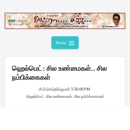
Skip
to
content
Menu
ஹெல்மெட்: சில உண்மைகள்.. சில
நம்பிக்கைகள்
சி.பி.செந்தில்குமார்
·
3:30:00 PM
·
ஹெல்மெட்: சில உண்மைகள்.. சில நம்பிக்கைகள்