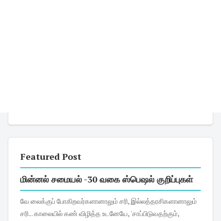
Featured Post
மின்னல் சமையல் -30 வகை ஸ்பெஷல் குறிப்புகள்
வே லைக்குப் போகிறவர்களானாலும் சரி, இல்லத்தரசிகளானாலும்
சரி... காலையில் கண் விழித்த உடனேயே, 'சாப்பிடுவதற்கும்,