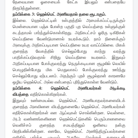
தேவையான ஓசையைக் கேட்க இயலும் என்பதையே
நிரூபித்துள்ளன.
நம்பிக்கை 3: ஹெல்மெட் அணிவதால் தலை சூடாகும்.
இல்லை. ஹெல்மெட்டின் உள்புறத்தில் அமைக்கப்பட்டிருக்கும்
மென்மையான பஞ்சு போன்ற பகுதி புற வெப்பத்தை உள்ளுக்குள்
கடத்தாமல் பார்த்துக்கொள்கிறது. அதிகபட்சம் ஓரிரு டிகிரிகள்
வெப்பநிலை வேண்டுமானால் உயரக்கூடும். நாம் நினைக்கும்
அளவுக்கு அதிகப்படியான வெப்பநிலை உயர வாய்ப்பில்லை. மிகக்
குறைந்த வேகத்தில் செல்லும்போது காற்று வரத்து
பாதிக்கப்படுவதால் சிறிது வெப்பநிலை உயரலாம். இதுவும்
அதிகப்படியான போக்குவரத்து நெருக்கடியான சூழலில் வெயில்
பொழுதின்போது மிக மெதுவாகப் போக்குவரத்து ஊர்ந்து
செல்லும்போது ஏற்படலாம். அதற்கும் புறச் சூழல்தான் காரணமே
ஒழிய ஹெல்மெட் அல்ல என்பதைப் புரிந்துகொள்ள வேண்டும்.
நம்பிக்கை 4: ஹெல்மெட் அணிபவர்கள் அடிக்கடி
விபத்தை
எதிர்கொள்கிறார்கள்.
இதுவும் உண்மையல்ல. ஹெல்மெட் அணியாதவர்களைவிடக்
குறைந்த அளவிலான விபத்துகளையே ஹெல்மெட் அணிபவர்கள்
எதிர்கொள்கிறார்கள் என ஆய்வுகள் சொல்கின்றன. வெள்ளை,
அடர் வண்ணங்களிலான ஹெல்மெட்டுகளில் பெரும்பாலானவை
வெளிச்சம் குறைந்த சமயத்திலும் ஒளியை நன்கு
பிரதிபலிக்கின்றன. எனவே, ஹெல்மெட் அணிந்திருப்பவர்களை
எளிதில் பார்க்க முடியும். ஆகவே, வெற்றுத் தலையுடன்