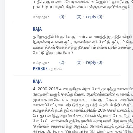
பாதிக்ககுடியவை , கோடிகணக்கான ஹெல்மட் தயாரிக்கும்
paathippu வரும். நேவே காடயமக்குதலை தவிர்க்கணும்.
·
(0)
·
(0)
·
reply
(0)
·
a day ago
RAJA
தமிழகத்தில் பெருகி வரும் கார் கலாசாரத்திற்கு, நீதிமன்றம் 
இருசக்கர வாகன ஓட்டி தலைக்கவசம் போட்டு ஒட்டியும் நெஞ்ச
வாகனத்தின் வேகத்திற்கு நீதிமன்றம் என்ன பதில் சொல்ல மு
போட்டு இருப்பார்களோ!?
·
(2)
·
(0)
·
reply
(0)
·
a day ago
PRABUE
Up Voted
RAJA
4. 2000-2013 வரை தமிழக அரசு போக்குவரத்து வாகனங்கள
கோடிகள் வசூல் செய்துள்ளன. ஆண்டுக்காண்டு வாகனப் ப
மூலமாக பல கோடிகள் வருமானம் பார்க்கும் அரசு சாலைய
வாகனப்போட்டியை ஏற்படுத்துவது பற்றி அரசிடம் நீதிமன்றம
தமிழகத்தில் நடக்கும் வாகனப்பதிவில் 20% சென்னையில் மட்
பொதுப்பணித்துறையில் 45% கமிஷன் தொகை போக மீதம
போடப்பட்ட சாலைகள் ஐந்தே நாளில் அரை மணி நேர மழைக
'கின்னஸ்' சாதனைக்கு அனுப்பும் அளவில் ஊழல் மூலம் போட
விபத்து விகிதம் கூடும் நிலையில் நீதிமன்றம் ஏன் கண்டு