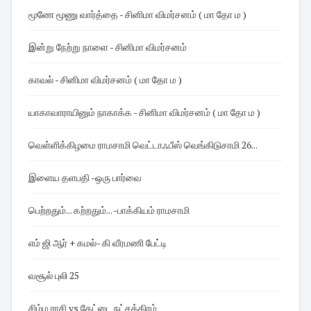
மூணே மூணு வார்த்தை - சினிமா விமர்சனம் ( மா தோ ம )
இன்று நேற்று நாளை - சினிமா விமர்சனம்
காவல் - சினிமா விமர்சனம் ( மா தோ ம )
யாகாவாராயினும் நாகாக்க - சினிமா விமர்சனம் ( மா தோ ம )
வெள்ளிக்கிழமை ராமசாமி வெட்டாஃபீஸ் வெங்கிடுசாமி 26...
இளைய தளபதி -ஒரு பார்வை
பெற்றதும்... கற்றதும்... -பாக்கியம் ராமசாமி
எம் ஜி ஆர் + கமல்- கி வீரமணி பேட்டி
வசூல் புலி 25
சிம்ம ராசி vs கேட்டை நட்சத்திரம்