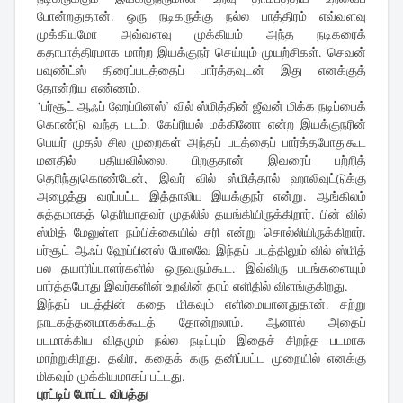
போன்றதுதான். ஒரு நடிகருக்கு நல்ல பாத்திரம் எவ்வளவு
முக்கியமோ அவ்வளவு முக்கியம் அந்த நடிகரைக்
கதாபாத்திரமாக மாற்ற இயக்குநர் செய்யும் முயற்சிகள். செவன்
பவுண்ட்ஸ் திரைப்படத்தைப் பார்த்தவுடன் இது எனக்குத்
தோன்றிய எண்ணம்.
‘பர்சூட் ஆஃப் ஹேப்பினஸ்’ வில் ஸ்மித்தின் ஜீவன் மிக்க நடிப்பைக்
கொண்டு வந்த படம். கேப்ரியல் மக்கினோ என்ற இயக்குநரின்
பெயர் முதல் சில முறைகள் அந்தப் படத்தைப் பார்த்தபோதுகூட
மனதில் பதியவில்லை. பிறகுதான் இவரைப் பற்றித்
தெரிந்துகொண்டேன், இவர் வில் ஸ்மித்தால் ஹாலிவுட்டுக்கு
அழைத்து வரப்பட்ட இத்தாலிய இயக்குநர் என்று. ஆங்கிலம்
சுத்தமாகத் தெரியாதவர் முதலில் தயங்கியிருக்கிறார். பின் வில்
ஸ்மித் மேலுள்ள நம்பிக்கையில் சரி என்று சொல்லியிருக்கிறார்.
பர்சூட் ஆஃப் ஹேப்பினஸ் போலவே இந்தப் படத்திலும் வில் ஸ்மித்
பல தயாரிப்பாளர்களில் ஒருவரும்கூட. இவ்விரு படங்களையும்
பார்த்தபோது இவர்களின் உறவின் தரம் எளிதில் விளங்குகிறது.
இந்தப் படத்தின் கதை மிகவும் எளிமையானதுதான். சற்று
நாடகத்தனமாகக்கூடத் தோன்றலாம். ஆனால் அதைப்
படமாக்கிய விதமும் நல்ல நடிப்பும் இதைச் சிறந்த படமாக
மாற்றுகிறது. தவிர, கதைக் கரு தனிப்பட்ட முறையில் எனக்கு
மிகவும் முக்கியமாகப் பட்டது.
புரட்டிப் போட்ட விபத்து