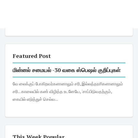
Featured Post
மின்னல் சமையல் -30 வகை ஸ்பெஷல் குறிப்புகள்
வே லைக்குப் போகிறவர்களானாலும் சரி, இல்லத்தரசிகளானாலும்
சரி... காலையில் கண் விழித்த உடனேயே, 'சாப்பிடுவதற்கும்,
கையில் எடுத்துச் செல்வ...
This Week Popular