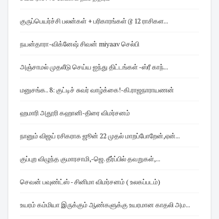
குருப்பெயர்ச்சி பலன்கள் + பரிகாரங்கள் டூ 12 ராசிகள...
நயன்தாரா-விக்னேஷ் சிவன் miyaav செல்பி
அஞ்சாமல் முதலீடு செய்ய ஐந்து திட்டங்கள் -ஸ்ரீ காந்...
மனுசங்க.. 8: குட்டிச் சுவர் வாழ்க்கை!-கி.ராஜநாராயணன்
ஹமாரி அதூரி கஹானி-திரை விமர்சனம்
நானும் விஜய் ரசிகராக ஜூன் 22 முதல் மாறப்போறேன்,ஏன்...
குப்புற விழுந்த குமாரசாமி,-ஜெ. தீர்ப்பில் தவறுகள்,...
செவன் பவுண்ட்ஸ் - சினிமா விமர்சனம் ( உலகப்படம்)
உயரம் கம்மியா இருக்கும் ஆண்களுக்கு உயரமான காதலி அம...