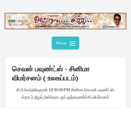
Skip
to
content
Menu
செவன் பவுண்ட்ஸ் - சினிமா
விமர்சனம் ( உலகப்படம்)
சி.பி.செந்தில்குமார்
·
10:30:00 PM
·
சினிமா
,
செவன் பவுண்ட்ஸ்
,
தொடர்
,
நிழல்
,
பின்தொடரும் குற்றவுணர்ச்சி
,
விமர்சனம்