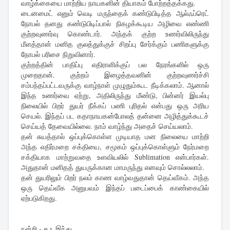
வாழ்க்கையை மாற்றிய நாயகனின் தியாகம் போற்றத்தக்கது.
டைனமைட் எனும் வெடி மருந்தைக் கண்டுபிடித்த ஆல்ஃப்ரெட்
நோபல் தனது கண்டுபிடிப்பால் நிகழக்கூடிய அழிவை எண்ணி
குற்றவுணர்வு கொண்டார். அந்தக் குற்ற உணர்விலிருந்து
மீளத்தான் மனித குலத்துக்குச் சிறப்பு சேர்க்கும் பணிகளுக்கு
நோபல் பரிசை நிறுவினார்.
குற்றத்தின் பாதிப்பு எதிராளிக்குப் பல நேரங்களில் ஒரு
முறைதான். குற்றம் இழைத்தவனின் குற்றவுணர்ச்சி
சம்பந்தப்பட்டவருக்கு வாழ்நாள் முழுதும்கூட நீடிக்கலாம். ஆனால்
இந்த உணர்வை ஏற்று, அதிலிருந்து மீண்டு, பின்னர் இயல்பு
நிலையில் பிறர் துயர் நீக்கப் பணி புரிதல் என்பது ஒரு அரிய
செயல். இந்தப் பட கதாநாயகன்போலத் தன்னை அழித்துக்கூடச்
செய்யத் தேவையில்லை. நாம் வாழ்ந்து அதைச் செய்யலாம்.
தன் சுயத்தால் ஒப்புக்கொள்ள முடியாத மன நிலையை மாற்றி
அந்த எதிர்மறை சக்தியை, சமூகம் ஒப்புக்கொள்ளும் நேர்மறை
சக்தியாக மாற்றுவதை உளவியலில் Sublimation என்பார்கள்.
அதுதான் மனிதத் துயருக்கான மாமருந்து எனவும் சொல்லலாம்.
தன் துயரிலும் பிறர் நலம் காண வாழ்வதுதான் தெய்வீகம். அந்த
ஒரு தெய்வீக அனுபவம் இந்தப் படைப்பைக் காண்கையில்
ஏற்படுகிறது.
நன்றி - தஃ இந்து