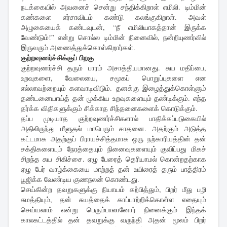
நடக்கையில் அவனைச் சென்று சந்திக்கிறாள் எமிலி. டிம்மின்
கண்களை எர்சாவிடம் கண்டு கலங்குகிறாள். அவள்
அழுகையைக் கண்டவுடன், “நீ எமிலியாகத்தான் இருக்க
வேண்டும்!” என்று சொல்ல டிம்மின் நினைவில், நன்றியுணர்வில்
இருவரும் அணைத்துக்கொள்கிறார்கள்.
குற்றவுணர்ச்சிக்குப் பிறகு
குற்றவுணர்ச்சி தரும் பாரம் அசாத்தியமானது. சுய மதிப்பை,
உறவுகளை, வேலையை, சமூகப் பொறுப்புகளை என
எல்லாவற்றையும் களவாடிவிடும். தனக்கு இழைத்துக்கொள்ளும்
தண்டனையாய்த் தன் முக்கிய உறவுகளையும் தண்டிக்கும். எந்த
தர்க்க விதிகளுக்கும் சிக்காத சிந்தனைகளைக் கொடுக்கும்.
தப்ப முடியாத குற்றவுணர்ச்சிகளால் பாதிக்கப்படுகையில்
அதிலிருந்து மீளுதல் மாபெரும் சாதனை. அதற்கும் அடுத்த
கட்டமாக அதற்குப் பிராயச்சித்தமாக ஒரு நற்காரியத்தின் தன்
சக்திகளையும் நேரத்தையும் நினைவுகளையும் குவிப்பது மிகச்
சிறந்த சுய சிகிச்சை. ஏழு பேரைத் தெரியாமல் கொன்றதற்காக
ஏழு பேர் வாழ்க்கையை மாற்றத் தன் உயிரைத் தரும் பாத்திரம்
பூஜிக்க வேண்டிய குணநலன் கொண்டது.
செய்கின்ற தவறுகளுக்கு நியாயம் கற்பித்தும், பிறர் மீது பழி
சுமத்தியும், தன் சுயத்தைக் காப்பாற்றிக்கொள்ள எதையும்
செய்யலாம் என்று பெரும்பாலானோர் நினைக்கும் இந்தக்
காலகட்டத்தில் தன் தவறுக்கு வருந்தி அதன் மூலம் பிறர்