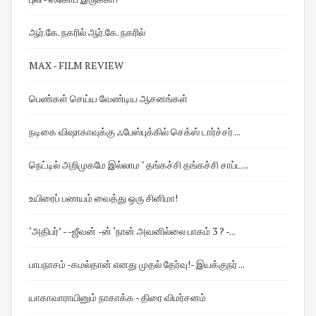
ஆர்.கே. நகரில் ஆர்.கே. நகரில்
MAX - FILM REVIEW
பெண்கள் செய்ய வேண்டிய ஆசனங்கள்
நடிகை விஷாகாவுக்கு ஃபேஸ்புக்கில் செக்ஸ் டார்ச்சர் ...
நெட்டில் அறிமுகமே இல்லாம " தங்கச்சி தங்கச்சி சாப்ட...
உயிரைப் பணயம் வைத்து ஒரு சினிமா!
‘அதிபர்’ - -ஜீவன் -ன் ‘நான் அவனில்லை பாகம் 3 ? -...
பாபநாசம் -கமல்தான் எனது முதல் தேர்வு! - இயக்குநர் ...
யாகாவாராயினும் நாகாக்க - திரை விமர்சனம்