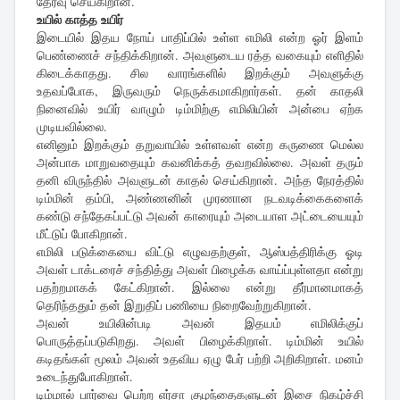
தேர்வு செய்கிறான்.
உயில் காத்த உயிர்
இடையில் இதய நோய் பாதிப்பில் உள்ள எமிலி என்ற ஓர் இளம்
பெண்ணைச் சந்திக்கிறான். அவளுடைய ரத்த வகையும் எளிதில்
கிடைக்காதது. சில வாரங்களில் இறக்கும் அவளுக்கு
உதவப்போக, இருவரும் நெருக்கமாகிறார்கள். தன் காதலி
நினைவில் உயிர் வாழும் டிம்மிற்கு எமிலியின் அன்பை ஏற்க
முடியவில்லை.
எனினும் இறக்கும் தறுவாயில் உள்ளவள் என்ற கருணை மெல்ல
அன்பாக மாறுவதையும் கவனிக்கத் தவறவில்லை. அவள் தரும்
தனி விருந்தில் அவளுடன் காதல் செய்கிறான். அந்த நேரத்தில்
டிம்மின் தம்பி, அண்ணனின் முரணான நடவடிக்கைகளைக்
கண்டு சந்தேகப்பட்டு அவன் காரையும் அடையாள அட்டையையும்
மீட்டுப் போகிறான்.
எமிலி படுக்கையை விட்டு எழுவதற்குள், ஆஸ்பத்திரிக்கு ஓடி
அவள் டாக்டரைச் சந்தித்து அவள் பிழைக்க வாய்ப்புள்ளதா என்று
பதற்றமாகக் கேட்கிறான். இல்லை என்று தீர்மானமாகத்
தெரிந்ததும் தன் இறுதிப் பணியை நிறைவேற்றுகிறான்.
அவன் உயிலின்படி அவன் இதயம் எமிலிக்குப்
பொருத்தப்படுகிறது. அவள் பிழைக்கிறாள். டிம்மின் உயில்
கடிதங்கள் மூலம் அவன் உதவிய ஏழு பேர் பற்றி அறிகிறாள். மனம்
உடைந்துபோகிறாள்.
டிம்மால் பார்வை பெற்ற எர்சா குழந்தைகளுடன் இசை நிகழ்ச்சி