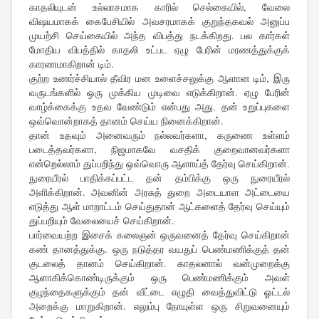
காதலியுடன் உல்லாசமாக காரில் செல்கையில், வேலை
விஷயமாகக் கைபேசியில் அவசரமாகக் குறுந்தகவல் அனுப்ப
முயற்சி செய்கையில் அந்த விபத்து நடக்கிறது. பல கார்கள்
மோதிய விபத்தில் காதலி உட்பட ஏழு பேரின் மரணத்துக்குக்
காரணமாகிறான் டிம்.
குற்ற உணர்ச்சியால் தீவிர மன உளைச்சலுக்கு ஆளான டிம், இரு
வருடங்களில் ஒரு முக்கிய முடிவை எடுக்கிறான். ஏழு பேரின்
வாழ்க்கைக்கு உதவ வேண்டும் என்பது அது. தன் உறுப்புகளை
ஒவ்வொன்றாகத் தானம் செய்ய நினைக்கிறான்.
தான் உதவும் அனைவரும் நல்லவர்களா, கருணை உள்ளம்
படைத்தவர்களா, நிஜமாகவே வசதிக் குறைவானவர்களா
என்றெல்லாம் துப்பறிந்து ஒவ்வொரு ஆளாய்த் தேர்வு செய்கிறான்.
நுரையீரல் பாதிக்கப்பட்ட தன் தம்பிக்கு ஒரு நுரையீரல்
அளிக்கிறான். அவனின் அரசுத் துறை அடையாள அட்டையை
எடுத்து ஆள் மாறாட்டம் செய்துதான் ஆட்களைத் தேர்வு செய்யும்
துப்பறியும் வேலையைச் செய்கிறான்.
பார்வையற்ற இசைக் கலைஞன் ஒருவனைத் தேர்வு செய்கிறான்
கண் தானத்துக்கு. ஒரு நடுத்தர வயதுப் பெண்மணிக்குத் தன்
குடலைத் தானம் செய்கிறான். காதலனால் வன்முறைக்கு
ஆளாகிக்கொண்டிருக்கும் ஒரு பெண்மணிக்கும் அவள்
குழந்தைகளுக்கும் தன் வீட்டை எழுதி வைத்துவிட்டு ஓட்டல்
அறைக்கு மாறுகிறான். எலும்பு நோயுள்ள ஒரு சிறுவனையும்