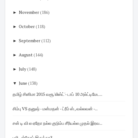
►
November
(186)
►
October
(118)
►
September
(112)
►
August
(144)
►
July
(148)
▼
June
(138)
தமிழ் சினிமா 2015 வசூ'லிஸ்ட்'- டாப் 10 அல்ட்டிமேட...
சிம்பு VS தனுஷ் - மன்மதன் - ட்ரீம் ஸ் , வல்லவன் -...
சன் டி வி ல ஏதோ நல்ல குடும்ப சீரியல்ல முதல் இரவ...
புலி - ஸ்கோப் இருக்கா?