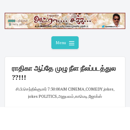
Skip
to
content
Menu
ராதிகா ஆப்தே முழு நீள நீலப்படத்துல
??!!!
சி.பி.செந்தில்குமார்
·
7:30:00 AM
·
CINEMA
,
COMEDY
,
jokes
,
jokes POLITICS
,
அனுபவம்
,
காமெடி
,
ஜோக்ஸ்