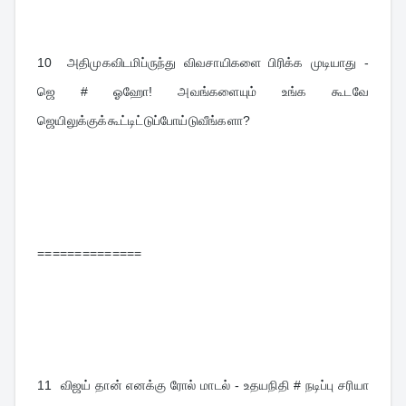
10  
அதிமுகவிடமிப்ருந்து விவசாயிகளை பிரிக்க முடியாது - 
ஜெ # ஓஹோ! அவங்களையும் உங்க கூடவே 
ஜெயிலுக்குக்கூட்டிட்டுப்போய்டு
வீங்களா?
==============
11  
விஜய் தான் எனக்கு ரோல் மாடல் - உதயநிதி # நடிப்பு சரியா 