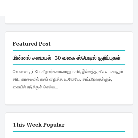
Featured Post
மின்னல் சமையல் -30 வகை ஸ்பெஷல் குறிப்புகள்
வே லைக்குப் போகிறவர்களானாலும் சரி, இல்லத்தரசிகளானாலும்
சரி... காலையில் கண் விழித்த உடனேயே, 'சாப்பிடுவதற்கும்,
கையில் எடுத்துச் செல்வ...
This Week Popular