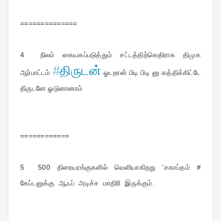
==============
4  
நிலம் கையகப்படுத்தும் சட்டத்திற்கெதிராக திமுக 
#
திருடன்
ஆர்பாட்டம் 
 ஓடறான் பிடி பிடி னு கத்திக்கிட்டே 
திருடனே ஓடுனானாம்
============
5  
500 திரையரங்குகளில் வெளியாகிறது 'சகாப்தம் #   
கேப்டனுக்கு  ஆஃப்  அடிச்ச  மாதிரி  இருக்கும்.