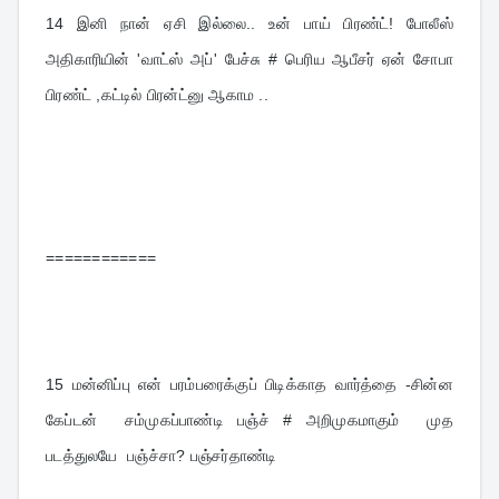
14 
இனி நான் ஏசி இல்லை.. உன் பாய் பிரண்ட்! போலீஸ் 
அதிகாரியின் 'வாட்ஸ் அப்' பேச்சு # பெரிய ஆபீசர் ஏன் சோபா 
பிரண்ட் ,கட்டில் பிரன்ட்னு ஆகாம ..
============
15 
மன்னிப்பு என் பரம்பரைக்குப் பிடிக்காத வார்த்தை -சின்ன  
கேப்டன்  சம்முகப்பாண்டி பஞ்ச் # அறிமுகமாகும்  முத  
படத்துலயே  பஞ்ச்சா? பஞ்சர்தாண்டி