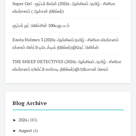
Super Girl - சூப்பர் கேர்ள் (2026)- ஆங்கிலம் /தமிழ் - சினிமா
விமர்சனம் ( ஆக்சன் திரில்லர்)
சூப்பர் குட் பிலிம்சின் 100வது படம்
Enola Holmes 3 (2026)-ஆங்கிலம்/தமிழ் - சினிமா விமர்சனம்
(க்ரைம் மிஸ்ட்ரி டிடெக்டிவ் திரில்லர்)@நெட் பிளிக்ஸ்
THE SHEEP DETECTIVES (2026)-ஆங்கிலம் /தமிழ் - சினிமா
விமர்சனம் (மிஸ்ட்ரி காமெடி திரில்லர்)@அமேசான் பிரைம்
Blog Archive
►
2026
(183)
►
August
(6)