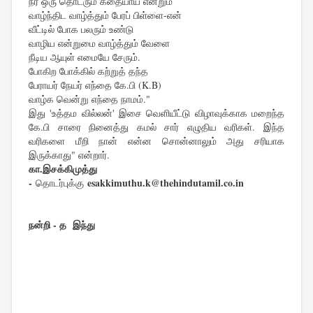
நீர் ஒரு தொடரும் கதையாய் என்றும்
வாழ்ந்திட வாழ்த்தும் பேரப் பிள்ளை-என்
வீட்டில் போக பலரும் உண்டு
வாழிய என்றுமை வாழ்த்தும் வேளை
நீடிய ஆயுள் எமையே சேரும்.
போகிற போக்கில் கற்றுத் தந்த
பேராயர் நேயர் எந்தை கே.பி (K.B)
வாழ்க வென்று எந்தை நாமம்."
இது 'உத்தம வில்லன்' இசை வெளியீட்டு விழாவுக்காக மறைந்த
கே.பி சாரை நினைத்து கமல் சார் எழுதிய வரிகள். இந்த
வரிகளை மீறி நான் என்ன சொன்னாலும் அது சரியாக
இருக்காது" என்றார்.
கா.இசக்கிமுத்து
-
esakkimuthu.k@thehindutamil.co.in
தொடர்புக்கு
நன்றி - த இந்து