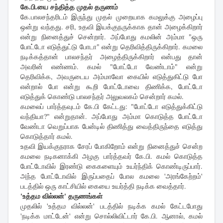
கே.பி.யை சந்தித்த முதல் தருணம்
கே.பாலசந்தரிடம் இருந்து முதல் முறையாக கமலுக்கு அழைப்பு
ஒன்று வந்தது. சரி, உதவி இயக்குநருக்காக தான் அழைக்கிறார்
என்று நினைத்துச் சென்றார். அப்போது கமலின் அம்மா "ஒரு
போட்டோ எடுத்துட்டு போடா" என்று தெரிவித்திருக்கிறார். கமலை
நடிக்கத்தான் பாலசந்தர் அழைத்திருக்கிறார் என்பது தான்
அவரின் எண்ணம். கமல் "போட்டோ வேண்டாம்" என்று
தெரிவிக்க, அவருடைய அம்மாவோ கையில் எடுத்துகிட்டு போ
என்றால் போ என்று கூறி போட்டோவை திணிக்க, போட்டோ
எடுத்துக் கொண்டு பாலசந்தர் அலுவலகம் சென்றார் கமல்.
கமலைப் பார்த்தவுடம் கே.பி கேட்டது: "போட்டோ எடுத்துக்கிட்டு
வந்தியா?" என்றுதான். அப்போது அம்மா கொடுத்த போட்டோ
வேண்டா வெறுப்பாக பேன்டில் திணித்து வைத்திருந்தை எடுத்து
கொடுத்தார் கமல்.
உதவி இயக்குநராக சேரப் போகிறோம் என்று நினைத்துச் சென்ற
கமலை நடிகனாக்கி அழகு பார்த்தவர் கே.பி. கமல் கொடுத்த
போட்டோவில் இரண்டு கைகளையும் உயர்ந்திக் கொண்டிருப்பார்.
அந்த போட்டோவில் இருப்பதைப் போல கமலை 'அரங்கேற்றம்'
படத்தில் ஒரு காட்சியில் கையை உயர்த்தி நடிக்க வைத்தார்.
'உத்தம வில்லன்' தருணங்கள்
முதலில் 'உத்தம வில்லன்' படத்தில் நடிக்க கமல் கேட்டபோது
'நடிக்க மாட்டேன்' என்று சொல்லிவிட்டார் கே.பி. ஆனால், கமல்