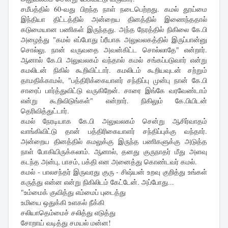
சமீபத்தில் 60-வது பிறந்த நாள் நடைபெற்றது. கமல் தூய்மை
இந்தியா திட்டத்தில் அன்றைய தினத்தில் இணைந்ததால்
கடுமையான பணிகள் இருந்தது. அந்த நேரத்தில் நிகிலை கே.பி
அழைத்து "கமல் எப்போது ப்ரீயாக அலுவலகத்தில் இருப்பான்னு
சொல்லு. நான் வருவதை அவன்கிட்ட சொல்லாதே" என்றார்.
ஆனால் கே.பி அலுவலகம் வந்தால் கமல் சங்கப்படுவார் என்று
கமலிடன் நிகில் கூறிவிட்டார். கமலிடம் கூறியவுடன் சற்றும்
தாமதிக்காமல், "பத்திரிக்கையாளர் சந்திப்பு முன்பு நான் கே.பி
சாரைப் பார்த்துவிட்டு வருகிறேன். சாரை இங்கே வரவேண்டாம்
என்று கூறிவிடுங்கள்" என்றார். நிகிலும் கே.பியிடன்
தெரிவித்துட்டார்.
கமல் நேரடியாக கே.பி அலுவலகம் சென்று ஆசிர்வாதம்
வாங்கிவிட்டு தான் பத்திரிகையாளர் சந்திப்புக்கு வந்தார்.
அன்றைய தினத்தில் கமலுக்கு இருந்த பணிகளுக்கு அடுத்த
நாள் போகியிருக்கலாம். ஆனால், தனது குருநாதர் மீது அளவு
கடந்த அன்பு, பாசம், பக்தி என அனைத்து கொண்டவர் கமல்.
கமல் - பாலசந்தர் இருவரது குரு - சிஷ்யன் உறவு குறித்து உங்கள்
கருத்து என்ன என்று நிகிலிடம் கேட்டேன். அப்போது...
"உம்மைக் குவித்து எம்மைப் புடைத்து
உமியை ஒதுக்கி உளகல் நீக்கி
சலியாதெம்மைச் சலித்து எடுத்து
சோறாய் வடித்து சமயல் மன்ன!