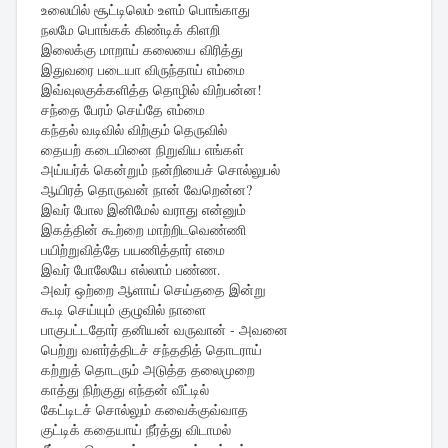
உலையில் சூட்டிலெம் உளம் பொங்காது
நலமே பொங்கக் கிண்டிக் கிளறி
இலைக்கு மாறாய் கலையை விரித்து
இதுவரை படையா விருந்தாய் எம்மை
இவ்வுலகுக்களித்த தொழில் விற்பன்ன!
சந்தை பேரம் செய்தே எம்மை
கந்தல் வடிவில் விற்கும் தெருவில்
தையற் கடையினை நிறுவிய எங்கள்
அய்யர்க் கென்றும் நன்றியைச் சொல்லுபல்
ஆயிரத் தொருவன் நான் வேறென்ன?
இவர் போல இனிமேல் வராது என்னும்
இகத்தின் கூற்றை மாற்றிடவெண்ணி
பயிற்றுவித்தே பயணித்தார் எமை
இவர் போலேயே எல்லாம் பண்ண.
அவர் ஒற்றை ஆளாய் செய்ததை இன்று
கூடி செய்யும் குழுவில் நாளை
பாகுபட்டதோர் தனியன் வருவான் - அவனை
பெற்று வளர்த்திடச் சந்ததித் தொடராய்
கற்றுத் தொடரும் அடுத்த தலைமுறை
காத்து நிற்குது எந்தன் வீட்டில்
கேட்டிடச் சொல்லும் கவைக்குவ்வாத
குட்டிக் கதையாய் நீர்த்து விடாமல்