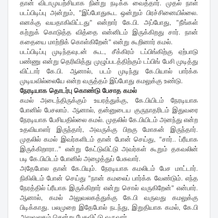
தான் விடாமுயற்சியாக நின்று நடிக்க வைத்தார். முதல் நாள்
படப்பிடிப்பு அன்றும், "இப்போதுகூட ஒன்றும் பிரச்சினையில்லை.
எனக்கு வயதாகிவிட்டது" என்றார் கே.பி. அப்போது, "நீங்கள்
கற்றுக் கொடுத்த வித்தை என்னிடம் இருக்கிறது சார். நான்
கதையை மாற்றிக் கொள்கிறேன்" என்று கூறினார் கமல்.
படப்பிடிப்பு முடிந்தவுடன் கூட, சீக்கிரம் டப்பிங்கிற்கு ஏற்பாடு
பண்ணு என்று தெரிவித்து முழுப்படத்திற்கும் டப்பிங் பேசி முடித்து
விட்டார் கே.பி. ஆனால், படம் முடிந்து கே.பியால் பார்க்க
முடியவில்லையே என்ற வருத்தம் இப்போது கமலுக்கு உண்டு.
நேரடியாக தொடர்பு கொண்டு பேசாத கமல்
கமல் அடைந்திருக்கும் உயரத்துக்கு, கே.பியிடம் நேரடியாக
போனில் பேசலாம். ஆனால், தன்னுடைய குருநாதரிடம் இதுவரை
நேரடியாக பேசியதில்லை கமல். முதலில் கே.பியிடம் அனந்து என்ற
உதவியாளர் இருந்தார், அவருக்கு பிறகு மோகன் இருந்தார்.
முதலில் கமல் இவர்களிடம் தான் போன் செய்து, "சார்.. ப்ரீயாக
இருக்கிறாரா.." என்று கேட்டுவிட்டு அவர்கள் கூறும் தகவலின்
படி கே.பியிடம் போனில் அழைத்துப் பேசுவார்.
அதேபோல தான் கே.பியும். நேரடியாக கமலிடம் பேச மாட்டார்.
நிகிலிடம் போன் செய்து "நான் கமலைப் பார்க்க வேண்டும். எந்த
நேரத்தில் ப்ரீயாக இருக்கிறார் என்று சொல் வருகிறேன்" என்பார்.
ஆனால், கமல் அலுவலகத்துக்கு கே.பி வருவது கமலுக்கு
பிடிக்காது. பலமுறை இதேபோல் நடந்து, இறுதியாக கமல், கே.பி
அலுவலகம் சென்று பேசுவிட்டு வருவார்.