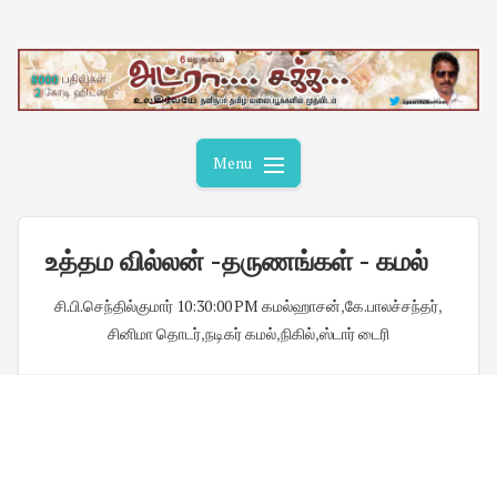
Skip
to
content
Menu
உத்தம வில்லன் -தருணங்கள் - கமல்
சி.பி.செந்தில்குமார்
·
10:30:00 PM
·
கமல்ஹாசன்
,
கே.பாலச்சந்தர்
,
சினிமா தொடர்
,
நடிகர் கமல்
,
நிகில்
,
ஸ்டார் டைரி