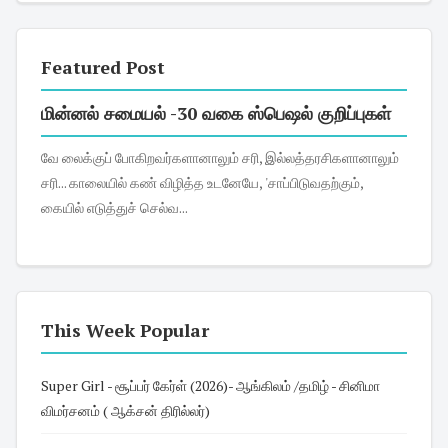
Featured Post
மின்னல் சமையல் -30 வகை ஸ்பெஷல் குறிப்புகள்
வே லைக்குப் போகிறவர்களானாலும் சரி, இல்லத்தரசிகளானாலும்
சரி... காலையில் கண் விழித்த உடனேயே, 'சாப்பிடுவதற்கும்,
கையில் எடுத்துச் செல்வ...
This Week Popular
Super Girl - சூப்பர் கேர்ள் (2026)- ஆங்கிலம் /தமிழ் - சினிமா
விமர்சனம் ( ஆக்சன் திரில்லர்)