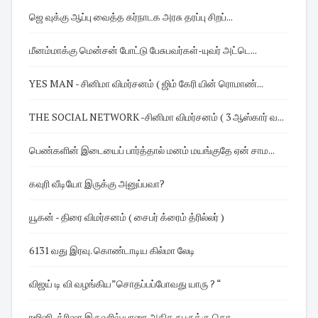
ஜெ வுக்கு ஆப்பு வைத்த கர்நாடக அரசு தரப்பு சிறப்...
மீனம்மாக்கு மென்சன் போட்டு பேசுபவர்கள்-யுவர் அட்டெ...
YES MAN - சினிமா விமர்சனம் ( ஜிம் கேரி யின் ரொமாண்...
THE SOCIAL NETWORK -சினிமா விமர்சனம் ( 3 ஆஸ்கார் வ...
பெண்களின் இடையைப் பார்த்தால் மனம் மயங்குதே ஏன் சாம...
கவுரி வீடியோ இருக்கு அனுப்பவா?
யூகன் - திரை விமர்சனம் ( சைபர் க்ரைம் த்ரில்லர் )
6131 வது இரவு. கொண்டாடிய கில்மா லேடி
விஜய் டி வி வழங்கிய”சொதப்பப்போவது யாரு ? “
ரஜினி ,த்ரிஷா இருவரில் யாரை அதிக நபருக்கு தெர...