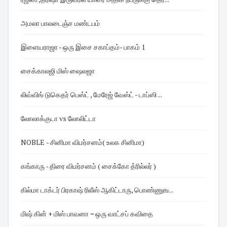
அமலா பாலடைஞ்ச மண்டபம்
இளையராஜா - ஒரு இசை சகாப்தம்- பாகம் 1
சைக்காலஜி மிஸ் ஷைலஜா
லிவ்விங் டுகெதர் பெஸ்ட் , மேரேஜ் வேஸ்ட் - டாப்ஸி ...
லோலாக்குடா vs லோலிட்டா
NOBLE - சினிமா விமர்சனம்( உலக சினிமா)
கங்காரு - திரை விமர்சனம் ( சைக்கோ த்ரில்லர் )
கில்மா டாக்டர் பிரகாஷ் ரிலீஸ் ஆகிட்டாரு, பொண்ணுங...
மிஷ் கின் + மிஸ் பாவனா = ஒரு வாட்சப் கவிதை