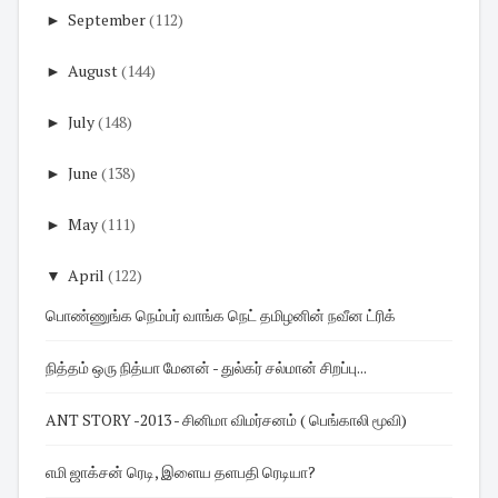
►
September
(112)
►
August
(144)
►
July
(148)
►
June
(138)
►
May
(111)
▼
April
(122)
பொண்ணுங்க நெம்பர் வாங்க நெட் தமிழனின் நவீன ட்ரிக்
நித்தம் ஒரு நித்யா மேனன் - துல்கர் சல்மான் சிறப்பு...
ANT STORY -2013 - சினிமா விமர்சனம் ( பெங்காலி மூவி)
எமி ஜாக்சன் ரெடி, இளைய தளபதி ரெடியா?