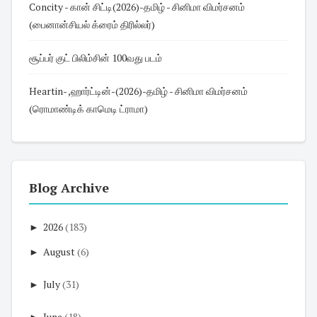
Concity - கான் சிட்டி(2026)-தமிழ் - சினிமா விமர்சனம்
(பைனான்சியல் க்ரைம் திரில்லர்)
சூப்பர் குட் பிலிம்சின் 100வது படம்
Heartin- ,ஹார்ட்டின்-(2026)-தமிழ் - சினிமா விமர்சனம்
(ரொமாண்டிக் காமெடி ட்ராமா)
Blog Archive
►
2026
(183)
►
August
(6)
►
July
(31)
►
June
(18)