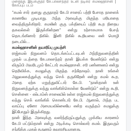
மறைந்த இயக்குநர் கே.பாலசந்தர் உடன் நடிகர் கமல்ஹாசன் |
கோப்புப் படம்
"கமல் சார் தனது குருநாதர் கே.பி சாரைப் பற்றி பேசாத நாளைக்
காணவே முடியாது. அந்த அளவுக்கு மிகுந்த மரியாதை
வைத்திருக்கிறார். கமலின் குரு பக்தியைப் பற்றி கூற நிறைய
தகவல்கள் இருக்கின்றன" என்று உற்சாகமாக பேசத்
தொடங்கினார் நிகில். இனி நிகில் கூறியவை என் மொழி
நடையில்...
கமல்ஹாசனின் தயாரிப்பு முயற்சி
ராஜ்கமல் நிறுவனம் தொடங்கப்பட்டவுடன் அந்நிறுவனத்தின்
முதல் படத்தை கே.பாலசந்தர் தான் இயக்க வேண்டும் என்று
விரும்பி அவரிடமும் கேட்டார் கமல்ஹாசன். சரி பண்ணலாம் என்று
தெரிவிக்க, கமலுக்கு மிகுந்த சந்தோஷம். நான் உங்கள்
அலுவலகத்துக்கு வந்து செக் தருகிறேன் என்று கமல் கூற,
அதை ஏற்க மறுத்துவிட்டார் கே.பி. "நான்தான் உன்
நிறுவனத்துக்கு வந்து வாங்கிக்கொள்ள வேண்டும்" என்று கூறி,
சென்னை - எல்டாம்ஸ் சாலையில் உள்ள ராஜ்கமல் நிறுவனத்துக்கு
வந்து செக் வாங்கிக் கொண்டார் கே.பி. ஆனால், அந்த பட
வாய்ப்பு ஏனோ அமையவில்லையே என்ற வருத்தம் கமலுக்கு
இப்போதும் இருக்கிறது.
நான் இந்த அளவுக்கு வளர்ந்திருப்பதுக்கு முக்கிய காரணம்
கே.பி மட்டும்தான் என்று அடிக்கடி சொல்வார் கமல். இருவரும்
சந்தித்த முதல் தருணம் சுவாரசியமானது.