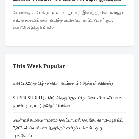
வே லைக்குப் போகிறவர்களானாலும் சரி, இல்லத்தரசிகளானாலும்
சரி... காலையில் கண் விழித்த உடனேயே, 'சாப்பிடுவதற்கும்,
கையில் எடுத்துச் செல்வ...
This Week Popular
டி சி (2026)-தமிழ் - சினிமா விமர்சனம் ( ஆக்சன் திரில்லர்)
SUPER SUBBU (2026)- தெலுங்கு/தமிழ் - வெப் சீரிஸ் விமர்சனம்
(காமெடி டிராமா) @நெட் பிளிக்ஸ்
வெள்ளிக்கிழமை ராமசாமி வெட்டாஃபீஸ் வெங்கிடுசாமி-ஆகஸ்ட்
7,2026 ல் வெளியாக இருக்கும் தமிழ்ப்படங்கள் - ஒரு
முன்னோட்டம்