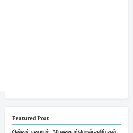
Featured Post
மின்னல் சமையல் -30 வகை ஸ்பெஷல் குறிப்புகள்