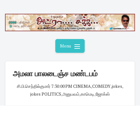
Skip
to
content
Menu
அமலா பாலடைஞ்ச மண்டபம்
சி.பி.செந்தில்குமார்
·
7:30:00 PM
·
CINEMA
,
COMEDY
,
jokes
,
jokes POLITICS
,
அனுபவம்
,
காமெடி
,
ஜோக்ஸ்