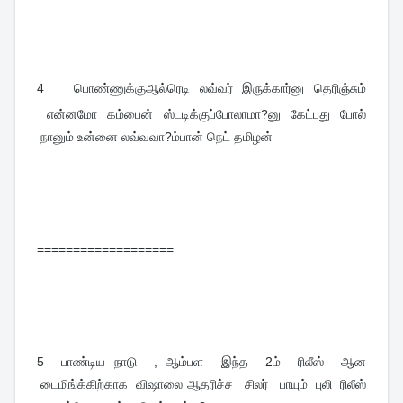
4   
பொண்ணுக்குஆல்ரெடி லவ்வர் இருக்கார்னு தெரிஞ்சும்
என்னமோ கம்பைன் ஸ்டடிக்குப்போலாமா?னு கேட்பது போல்
நானும் உன்னை லவ்வவா?ம்பான் நெட் தமிழன்
===================
5
பாண்டிய நாடு , ஆம்பள இந்த 2ம் ரிலீஸ் ஆன
டைமிங்க்கிற்காக விஷாலை ஆதரிச்ச சிலர் பாயும் புலி ரிலீஸ்