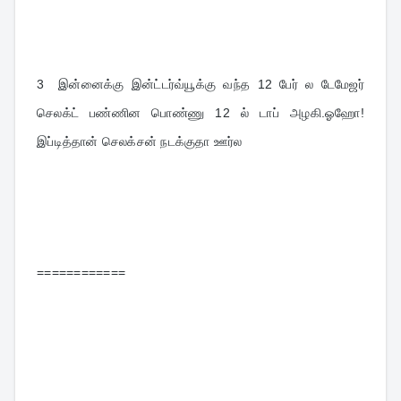
3
இன்னைக்கு இன்ட்டர்வ்யூக்கு வந்த 12 பேர் ல டேமேஜர் 
செலக்ட் பண்ணின பொண்ணு 12 ல் டாப் அழகி.ஓஹோ!
இப்டித்தான் செலக்சன் நடக்குதா ஊர்ல
============