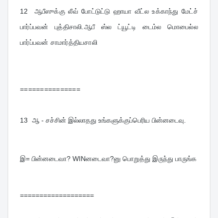
12  
ஆபீஸுக்கு லீவ் போட்டுட்டு ஹாயா வீட்ல உக்காந்து மேட்ச் 
பார்ப்பவன் புத்திசாலி.ஆபீ ஸ்ல ட்யூட்டி டைம்ல மொபைல்ல 
பார்ப்பவன் சாமார்த்தியசாலி
===============
13  
ஆ - சச்சின் இல்லாதது உங்களுக்குப்பெரிய பின்னடைவு.
இ= பின்னடைவா? WINனடைவா?னு பொறுத்து இருந்து பாருங்க
===================