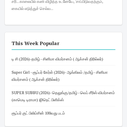
சரி... காலையில் கண் விழித்த உடனேயே, 'சாப்பிடுவதற்கும்,
கையில் எடுத்துச் செல்வ...
This Week Popular
டி சி (2026)-தமிழ் - சினிமா விமர்சனம் ( ஆக்சன் திரில்லர்)
Super Girl - சூப்பர் கேர்ள் (2026)- ஆங்கிலம் /தமிழ் - சினிமா
விமர்சனம் ( ஆக்சன் திரில்லர்)
SUPER SUBBU (2026)- தெலுங்கு/தமிழ் - வெப் சீரிஸ் விமர்சனம்
(காமெடி டிராமா) @நெட் பிளிக்ஸ்
சூப்பர் குட் பிலிம்சின் 100வது படம்