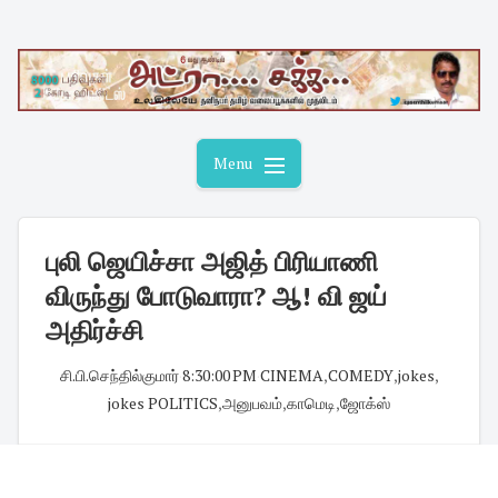
Skip
to
content
Menu
புலி ஜெயிச்சா அஜித் பிரியாணி
விருந்து போடுவாரா? ஆ! வி ஜய்
அதிர்ச்சி
சி.பி.செந்தில்குமார்
·
8:30:00 PM
·
CINEMA
,
COMEDY
,
jokes
,
jokes POLITICS
,
அனுபவம்
,
காமெடி
,
ஜோக்ஸ்