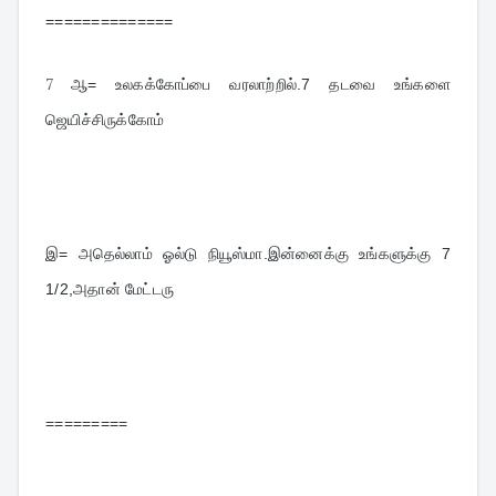
==============
7
ஆ= உலகக்கோப்பை வரலாற்றில்.7 தடவை உங்களை 
ஜெயிச்சிருக்கோம்
இ= அதெல்லாம் ஓல்டு நியூஸ்மா.இன்னைக்கு உங்களுக்கு 7 
1/2,அதான் மேட்டரு
=========