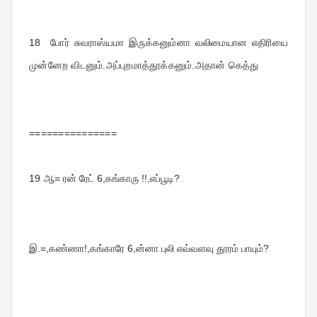
18  
போர் சுவராஸ்யமா இருக்கனும்னா வலிமையான எதிரியை 
முன்னேற விடனும்.அப்புறமாத்தூக்கனும்.
அதான் கெத்து
===============
19 
ஆ= ரன் ரேட் 6,கங்காரு !!,எப்பூடி?
இ.=,கண்ணா!,கங்காரே 6,ன்னா புலி எவ்வளவு தூரம் பாயும்?