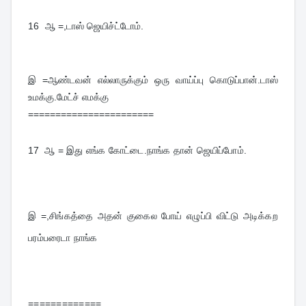
16  
ஆ =,டாஸ் ஜெயிச்ட்டோம்.
இ =ஆண்டவன் எல்லாருக்கும் ஒரு வாய்ப்பு கொடுப்பான்.டாஸ் 
உமக்கு.மேட்ச் எமக்கு
=======================
17  
ஆ = இது எங்க கோட்டை.நாங்க தான் ஜெயிப்போம்.
இ =,சிங்கத்தை அதன் குகைல போய் எழுப்பி விட்டு அடிக்கற 
பரம்பரைடா நாங்க
=============