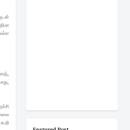
ருடன்
திமா
உள்ள
சாத்,
போது,
ுச்சி
ிமாவை
கூறி
Featured Post