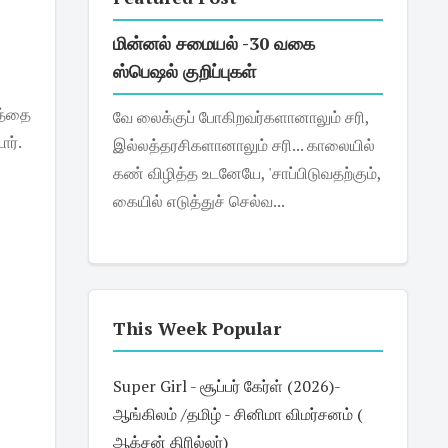
மின்னல் சமையல் -30 வகை
ஸ்பெஷல் குறிப்புகள்
த்தை
வே லைக்குப் போகிறவர்களானாலும் சரி,
ார்.
இல்லத்தரசிகளானாலும் சரி... காலையில்
கண் விழித்த உடனேயே, 'சாப்பிடுவதற்கும்,
கையில் எடுத்துச் செல்வ...
This Week Popular
Super Girl - சூப்பர் கேர்ள் (2026)-
ஆங்கிலம் /தமிழ் - சினிமா விமர்சனம் (
ஆக்சன் திரில்லர்)