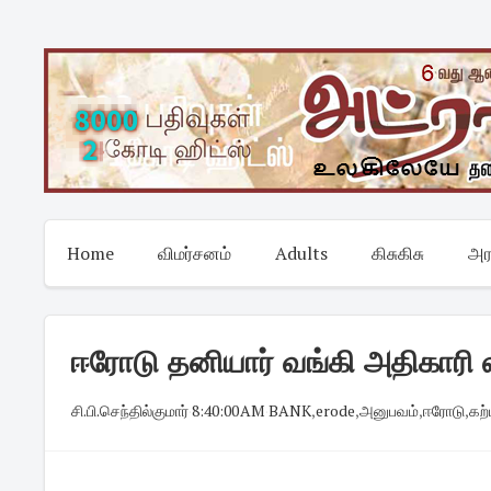
Skip
to
content
Home
விமர்சனம்
Adults
கிசுகிசு
அர
ஈரோடு தனியார் வங்கி அதிகாரி லவ
சி.பி.செந்தில்குமார்
·
8:40:00 AM
·
BANK
,
erode
,
அனுபவம்
,
ஈரோடு
,
கற்