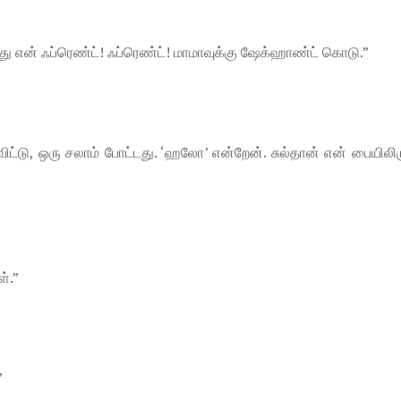
 இது என் ஃப்ரெண்ட்! ஃப்ரெண்ட்! மாமாவுக்கு ஷேக்ஹாண்ட் கொடு.”
ிட்டு, ஒரு சலாம் போட்டது. ‘ஹலோ’ என்றேன். சுல்தான் என் பையிலிர
ள்.”
”