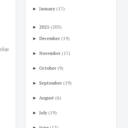
►
January
(17)
►
2025
(203)
►
December
(19)
ுந்து
►
November
(17)
►
October
(9)
►
September
(19)
►
August
(6)
►
July
(19)
►
June
(12)