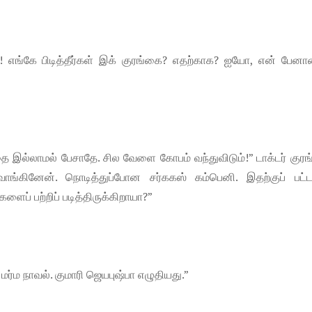
! எங்கே பிடித்தீர்கள் இக் குரங்கை? எதற்காக? ஐயோ, என் பேனா
ை இல்லாமல் பேசாதே. சில வேளை கோபம் வந்துவிடும்!” டாக்டர் குரங
ாங்கினேன். நொடித்துப்போன சர்ககஸ் கம்பெனி. இதற்குப் பட்
ளைப் பற்றிப் படித்திருக்கிறாயா?”
ிற மர்ம நாவல். குமாரி ஜெயபுஷ்பா எழுதியது.”