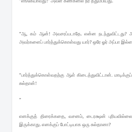
”எங்கேயாவது!” அவள் கண்களில் நீர் ததும்பியது.
”ஆ, கம் ஆன்! அவசரப்படாதே. என்ன நடந்துவிட்டது? அப்பா
அவர்களைப் பார்த்துக்கொள்வது யார்? ஒரே ஓர் அப்பா இல
”பார்த்துக்கொள்வதற்கு ஆள் கிடைத்துவிட்டான். மாடிக்குப
சுல்தான்!
”
எனக்குத் திரைக்கதை, வசனம், டைரக்ஷன் புரியவில்லை
இருக்காது. எனக்குப் போட்டியாக ஒரு சுல்தானா?