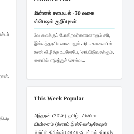
மின்னல் சமையல் -30 வகை
ஸ்பெஷல் குறிப்புகள்
க்டர்
வே லைக்குப் போகிறவர்களானாலும் சரி,
இல்லத்தரசிகளானாலும் சரி... காலையில்
கண் விழித்த உடனேயே, 'சாப்பிடுவதற்கும்,
கையில் எடுத்துச் செல்வ...
றான்.
This Week Popular
அந்தரன் (2026)-தமிழ் - சினிமா
்படி
விமர்சனம் (க்ரைம் இன்வெஸ்டிகேஷன்
மிஸ்ட்ரி திரில்லர்) @ZEE5 மற்றும் Simply