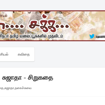
சியல்
கவிதை
 - சுஜாதா - சிறுகதை
தை
,
சுஜாதா
,
நகைச்சுவை