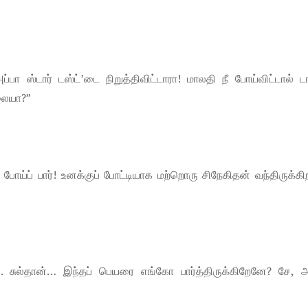
 ஸ்டார் டஸ்ட்’டை நிறுத்திவிட்டாரா! மாலதி நீ போய்விட்டால் டா
்லையா?”
் போய்ப் பார்! உனக்குப் போட்டியாக மற்றொரு சிநேகிதன் வந்திருக்கி
. சுல்தான்… இந்தப் பெயரை எங்கோ பார்த்திருக்கிறேனே? சே, அப