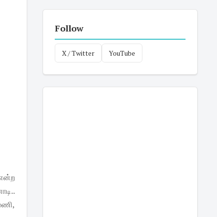
Follow
X / Twitter
YouTube
என்ற
ோடி..
டமணி,