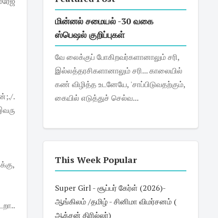
ேரேஜ்
மின்னல் சமையல் -30 வகை
ஸ்பெஷல் குறிப்புகள்
வே லைக்குப் போகிறவர்களானாலும் சரி,
இல்லத்தரசிகளானாலும் சரி... காலையில்
கண் விழித்த உடனேயே, 'சாப்பிடுவதற்கும்,
்;./.
கையில் எடுத்துச் செல்வ...
இவரு
This Week Popular
்கு,
Super Girl - சூப்பர் கேர்ள் (2026)-
ஆங்கிலம் /தமிழ் - சினிமா விமர்சனம் (
றா..
ஆக்சன் திரில்லர்)