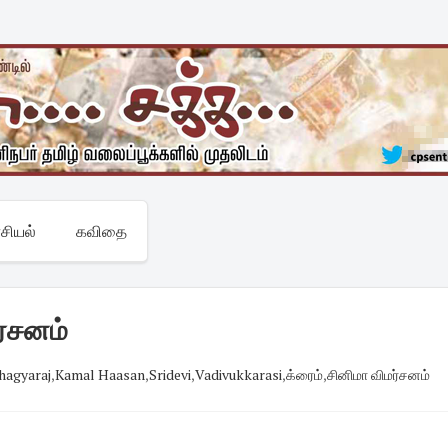
சியல்
கவிதை
ர்சனம்
Bhagyaraj
,
Kamal Haasan
,
Sridevi
,
Vadivukkarasi
,
க்ரைம்
,
சினிமா விமர்சனம்