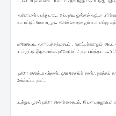
அப்போ விரல் ல லைட்டா காயம் ஆகி ரத்தம் கொட்டுது.. ஹீ
ஹீரோயின் பயந்துடறா,.. அப்படியே ஜன்னல் வழியா பார்க்க
கை மட்டும் மேல வருது.. திகில் கொடுக்கும் கை. வீல்னு க
ஹீரோவோட வளர்ப்புத்தந்தையும் , தோட்டக்காரனும் அவுட் 
பார்த்துட்டு இருக்காங்க. ஹீரோயின் அதை பார்த்துடறா.. பி
ஹீரோ கரெக்டா வர்றான்.. ஒரே சேசிங்க் தான்/. துரத்தல் தா
சேர்க்கப்பட நலம்..
படத்துல முதல் ஹீரோ திரைக்கதையும், இளையராஜாவின் பி