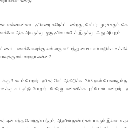
ரியங்கள் உண்டு.. .
ை என்னான்னா ஃபிகரை கரெக்ட் பண்றது, மேட்டர் முடிச்சதும் 
ரி சைக்கோ ஆக அவருக்கு ஒரு ஃபிளாஸ்பேக் இருக்கு.. அது அப்புறம்..
ட் சைட்.. சைக்கோவுக்கு லவ் வருமா? பத்து பைசா சம்பாதிக்க வக்கி
்கோவுக்கு லவ் வராதா என்ன?
்கு 3 டைம் போறார்.. ஃபிகர் செட் ஆகிடுச்சு.. 365 நாள் போனாலும் ந
ுக்கு கூட்டிட்டு போறார்.. மேரேஜ் பண்ணிக்க புரப்போஸ் பண்றார்.. ஃ
்கர் ஏன் எந்த சொந்தம் பந்தம், ஆஃபீஸ் நண்பர்கள் யாரும் இல்லாம 