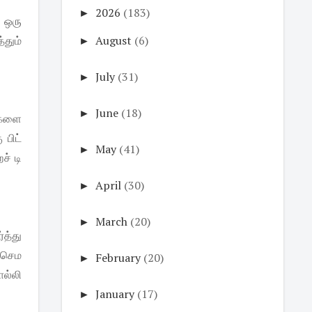
►
2026
(183)
 ஒரு
்தும்
►
August
(6)
►
July
(31)
►
June
(18)
ங்களை
 பிட்
►
May
(41)
ச் டி
►
April
(30)
►
March
(20)
்த்து
ு செம
►
February
(20)
ொல்லி
►
January
(17)