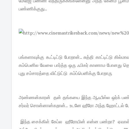
மேரேஜ் பண்ண வந்திருக்கீங்களேன்னு அந்த கேனம் பூனம் 
பண்ணிக்குது..
பங்களாவுக்கு கூட்டிட்டு போறான்.. சுத்தி காட்டிட்டு கி
கம்பெனில வேலை பார்த்த ஒரு ஃபிகர் காணாம போனது தொ
புது சம்சாரத்தை விட்டுட்டு கம்ப்பெனிக்கு போறாரு
அண்ணன்காரன் தன் தங்கயை இந்த ஆஃபீஸ்ல ஒர்க் பண்ற ஆ
சர்வர் சொன்னான்கறான்.. உடனே ஹீரோ அந்த ஹோட்டல் போ
இந்த சைக்கிள் கேப்ல ஹீரோயின் என்ன பண்றா? ஏவாள் மா