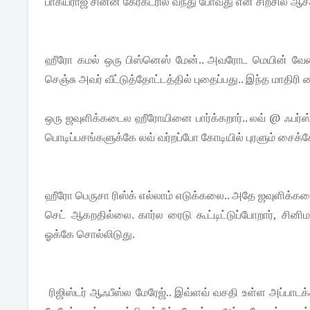
பாக்யராஜ் சின்ன கேரக்டரில் வந்து போவது என சிற்சில ஆச்ச
ஹீரோ கமல் ஒரு பிஸ்னெஸ் மேன்.. அவரோட மெயின் வேல
செஞ்சு அவர் வீட்டுத்தோட்டத்தில் புதைப்பது.. இந்த மாதி
ஒரு ஜவுளிக்கடைல ஹீரோயினை பார்க்கறார்.. லவ் @ ஃபர்ஸ்
பொடிப்பசங்களுக்கே லவ் வர்றப்போ கோடியில் புரளும் சைக
ஹீரோ பெருசா ரிஸ்க் எல்லாம் எடுக்கலை.. அதே ஜவுளிக்கடைக
செட் ஆகறதில்லை. கார்ல ரைடு கூட்டிட்டுப்போறார், சினிமாவ
ஓக்கே சொல்லிடுது.
ரிஜிஸ்டர் ஆஃபீஸ்ல மேரேஜ்.. இவ்ளவ் வசதி உள்ள அப்பாடக