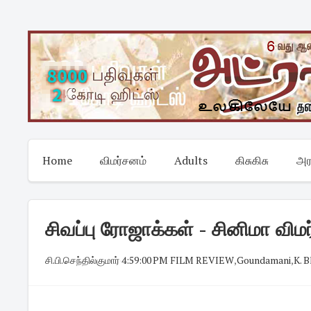
Skip
to
content
Home
விமர்சனம்
Adults
கிசுகிசு
அர
சிவப்பு ரோஜாக்கள் - சினிமா விம
சி.பி.செந்தில்குமார்
·
4:59:00 PM
·
FILM REVIEW
,
Goundamani
,
K. 