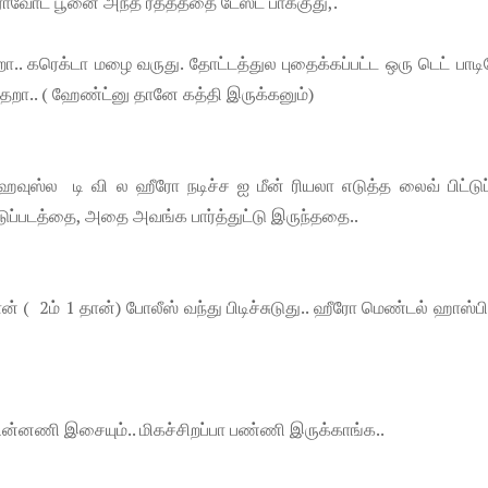
ரோவோட பூனை அந்த ரத்தத்தை டேஸ்ட் பாக்குது,.
றா.. கரெக்டா மழை வருது. தோட்டத்துல புதைக்கப்பட்ட ஒரு டெட் பா
த்தறா.. ( ஹேண்ட்னு தானே கத்தி இருக்கனும்)
ஹவுஸ்ல டி வி ல ஹீரோ நடிச்ச ஐ மீன் ரியலா எடுத்த லைவ் பிட்டுப
ட்டுப்படத்தை, அதை அவங்க பார்த்துட்டு இருந்ததை..
ன் ( 2ம் 1 தான்) போலீஸ் வந்து பிடிச்சுடுது.. ஹீரோ மெண்டல் ஹாஸ்ப
ன்னணி இசையும்.. மிகச்சிறப்பா பண்ணி இருக்காங்க..