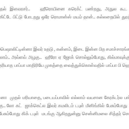
 காதல் இளவரசர்.. ஹீரொயினை கரெக்ட் பண்றது, அதுல கூட
ிட்டே பிட்டு போடறது ஒரே ரொமான்ஸ் மயம் தான்.. கல்லறையில் துரத
ஸ்பெஷாலிட்டின்னா இவர் உதடு , கன்னம், இடை இன்ன பிற சமாச்சார
்கலாம்.. அவ்ளவ் அழகு.. ஹீரோ ஏ ஜோக் சொல்லும்போது, கில்மாவுக்கு
ியாத பாப்பா மாதிரியே முகத்தை வைத்துக்கொள்வதில் பாப்பா பி ஹெ
ஏன்னா முதல் மரியாதை, படையப்பாவில் எல்லாம் வயசான கேரக்டர்ல பார
்கு.. லோ கட் ஜாக்கெட்ல இவர் கமலிடம் டபுள் மீனிங்கில் பேசும்போத
் பேசும்போது கிக் டபுள் மடங்கு ஆகிறதுன்னு சென்னிமலை சித்தர் ச