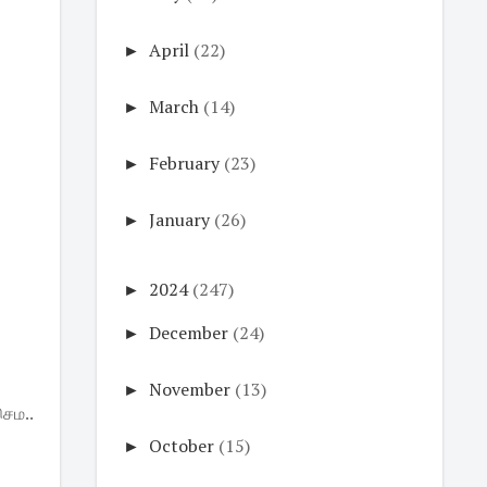
►
April
(22)
►
March
(14)
►
February
(23)
►
January
(26)
►
2024
(247)
►
December
(24)
►
November
(13)
ெம..
►
October
(15)