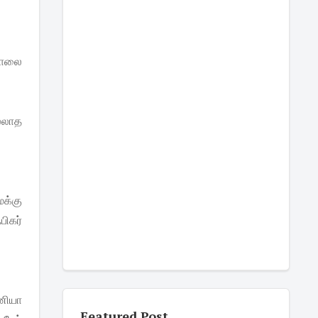
கொலை
ல்லாத
மக்கு
பிகர்
தனியா
Featured Post