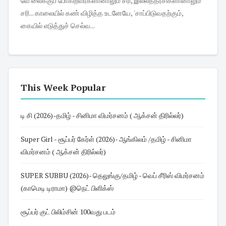
வே லைக்குப் போகிறவர்களானாலும் சரி, இல்லத்தரசிகளானாலும்
சரி... காலையில் கண் விழித்த உடனேயே, 'சாப்பிடுவதற்கும்,
கையில் எடுத்துச் செல்வ...
This Week Popular
டி சி (2026)-தமிழ் - சினிமா விமர்சனம் ( ஆக்சன் திரில்லர்)
Super Girl - சூப்பர் கேர்ள் (2026)- ஆங்கிலம் /தமிழ் - சினிமா
விமர்சனம் ( ஆக்சன் திரில்லர்)
SUPER SUBBU (2026)- தெலுங்கு/தமிழ் - வெப் சீரிஸ் விமர்சனம்
(காமெடி டிராமா) @நெட் பிளிக்ஸ்
சூப்பர் குட் பிலிம்சின் 100வது படம்