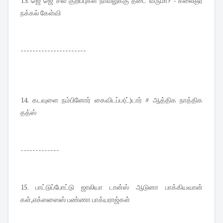
13. ஜெ ஜெ சில குறிப்புகள் நாவலுக்கு தடை வருமா? - கலைஞர்
நக்கல் கேள்வி
----------------------
14. கடவுளை நம்பினோர் கைவிடப்ப(ட்)டார் # ஆத்திக நாத்திக
தத்ஸ்
-------------
15. பாட்டுப்போட்டு ஜாலியா டான்ஸ் ஆடுனா பாக்கியவான்
கள்,எக்ஸஸைஸ் பண்ணா பாக்யராஜ்கள்