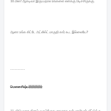
10. மிஸ்! ஆக்டிவா இருப்பதால் உங்களை எனக்கு பிடிச்சிருக்கு.
ஆனா உங்க கிட்டே அட்லீஸ்ட் மாருதி கார் கூட இல்லையே?
----------
மெளனசிஷ்யர்ர்ர்ர்ர்ர்ர்ர்ர்
11. விடுமுறை தினம் வரும்போது நைஸாக உன் மாமியார் வீட்டுக்கு