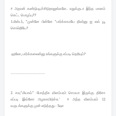
# அதான் கண்டுபுடிச்சிடுறானுங்களே.. எதுக்குடா இந்த மானம்
கெட்ட பொழப்பு??
1.மிஸ்டர், ”முன்னே பின்னே ”பார்க்காமயே திடீர்னு ஐ லவ் யூ
சொல்றியே?
ஹலோ, பார்க்கலைன்னு உங்களுக்கு எப்படி தெரியும்?
----------------------
2. சவு”மியாவ்” -போத்தீசு விளம்பரம் செமயா இருக்கு. திரிசா
எப்படி இவ்ளோ அழகாயிடுச்சு." # அந்த விளம்பரம் 12
வருடங்களுக்கு முன் எடுத்தது - 3ஷா