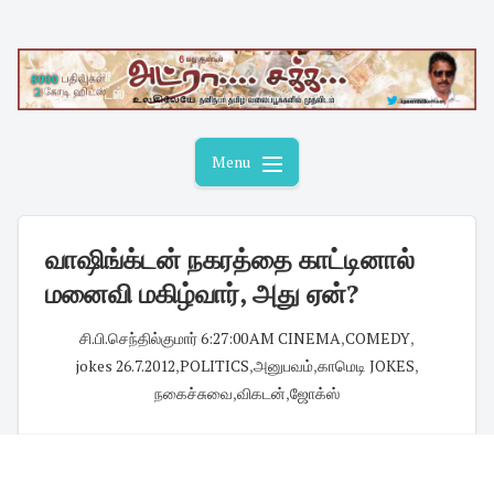
Skip
to
content
Menu
வாஷிங்க்டன் நகரத்தை காட்டினால்
மனைவி மகிழ்வார், அது ஏன்?
சி.பி.செந்தில்குமார்
·
6:27:00 AM
·
CINEMA
,
COMEDY
,
jokes 26.7.2012
,
POLITICS
,
அனுபவம்
,
காமெடி JOKES
,
நகைச்சுவை
,
விகடன்
,
ஜோக்ஸ்