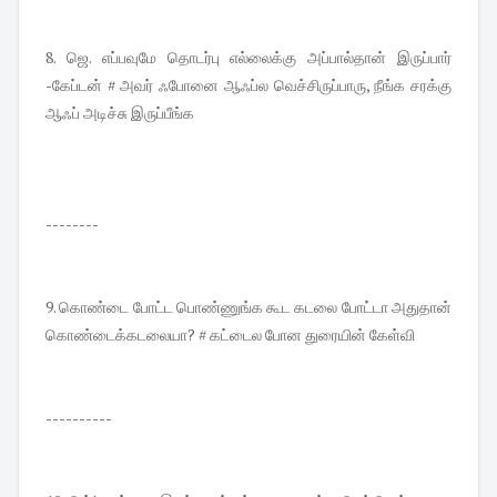
8. ஜெ. எப்பவுமே தொடர்பு எல்லைக்கு அப்பால்தான் இருப்பார்
-கேப்டன் # அவர் ஃபோனை ஆஃப்ல வெச்சிருப்பாரு, நீங்க சரக்கு
ஆஃப் அடிச்சு இருப்பீங்க
--------
9. கொண்டை போட்ட பொண்ணுங்க கூட கடலை போட்டா அதுதான்
கொண்டைக்கடலையா? # கட்டைல போன துரையின் கேள்வி
----------